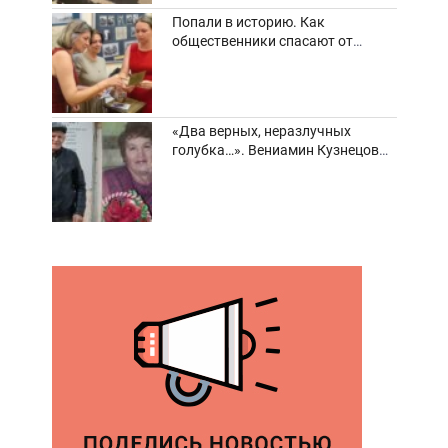
Попали в историю. Как
общественники спасают от
забвения старинные фотоархивы
«Два верных, неразлучных
голубка…». Вениамин Кузнецов
вспоминает о своей супруге