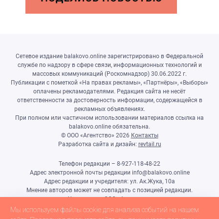
Сетевое издание balakovo.online зарегистрировано в Федеральной
службе по надзору в сфере связи, информационных технологий и
массовых коммуникаций (Роскомнадзор) 30.06.2022 г.
Публикации с пометкой «На правах рекламы», «Партнёры», «Выборы»
оплачены рекламодателями. Редакция сайта не несёт
ответственности за достоверность информации, содержащейся в
рекламных объявлениях.
При полном или частичном использовании материалов ссылка на
balakovo.online обязательна.
© ООО «Агентство»
2026
Контакты
Разработка сайта и дизайн:
revtail.ru
Телефон редакции – 8-927-118-48-22
Адрес электронной почты редакции info@balakovo.online
Адрес редакции и учредителя: ул. Ак.Жука, 10а
Мнение авторов может не совпадать с позицией редакции.
Учредитель: ООО «Агентство»
Гл.редактор Ивлиева Н.Н.
Мы используем файлы cookie для анализа событий на нашем
Настоящий ресурс может содержать материалы 18+