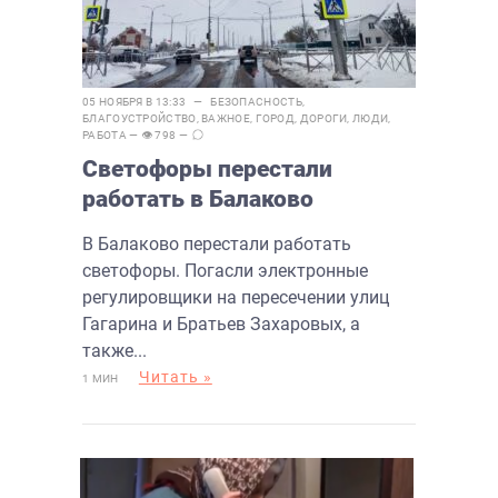
05 НОЯБРЯ В 13:33 —
БЕЗОПАСНОСТЬ
,
БЛАГОУСТРОЙСТВО
,
ВАЖНОЕ
,
ГОРОД
,
ДОРОГИ
,
ЛЮДИ
,
РАБОТА
— 👁 798 —
Светофоры перестали
работать в Балаково
В Балаково перестали работать
светофоры. Погасли электронные
регулировщики на пересечении улиц
Гагарина и Братьев Захаровых, а
также...
Читать »
1 МИН