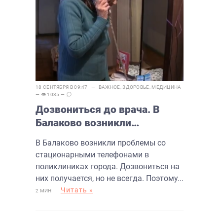
18 СЕНТЯБРЯ В 09:47 —
ВАЖНОЕ
,
ЗДОРОВЬЕ
,
МЕДИЦИНА
— 👁 1035 —
Дозвониться до врача. В
Балаково возникли
проблемы с городскими
В Балаково возникли проблемы со
телефонами
стационарными телефонами в
поликлиниках города. Дозвониться на
них получается, но не всегда. Поэтому...
Читать »
2 МИН