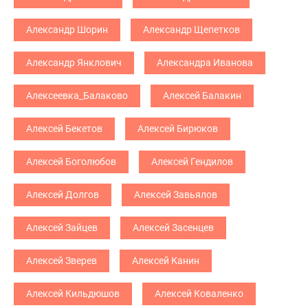
Александр Шорин
Александр Щепетков
Александр Янклович
Александра Иванова
Алексеевка_Балаково
Алексей Балакин
Алексей Бекетов
Алексей Бирюков
Алексей Боголюбов
Алексей Гендилов
Алексей Долгов
Алексей Завьялов
Алексей Зайцев
Алексей Засенцев
Алексей Зверев
Алексей Канин
Алексей Кильдюшов
Алексей Коваленко