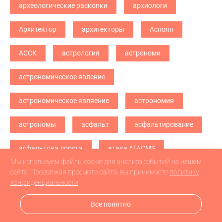
археологические раскопки
архиологи
Архитектор
архитекторы
Аспоян
АССК
астрология
астрономи
астрономическое явление
астрономическое являение
астрономия
астрономы
асфальт
асфальтирование
асфальтова дорога
атака ATACMS
Мы используем файлы cookie для анализа событий на нашем
атака БПЛА
атака дронв
атака дронов
сайте. Продолжая просмотр сайта, вы принимаете
политику
конфиденциальности
атака дронов БПЛА
атака дронов\
Все понятно
атетстаты
Аткарск