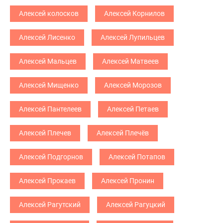
Алексей колосков
Алексей Корнилов
Алексей Лисенко
Алексей Лупильцев
Алексей Мальцев
Алексей Матвеев
Алексей Мищенко
Алексей Морозов
Алексей Пантелеев
Алексей Петаев
Алексей Плечев
Алексей Плечёв
Алексей Подгорнов
Алексей Потапов
Алексей Прокаев
Алексей Пронин
Алексей Рагутский
Алексей Рагуцкий