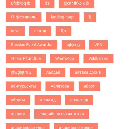
Dfcbkbq Ib
ds
gjcnhflfkb k.lb
IT- фестиваль
landing-page
lj
neva
qr-код
Rjv
Russian Event Awards.
ujhjcrjg
VPN
vtlfkm Pf Jndfue
WhatsApp
Wildberries
yfwghjtrn J
Аалдай
аатака дронв
абитурьенты
Аблязова
аборт
аборты
Авангад
авангард
аварии
аварийная пятиэтажка
аварийное жилье
аварийное жильё