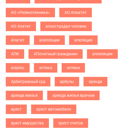
АО «Резинотехника»
АО Апаатит
АО Апатит
апаострадал человек
Апатит
апелляция
апеляция
АПК
АПочетный гражданин
аппеляция
апрель
аптека
аптеки
Арбитражный суд
арбузы
аренда
аренда жилья
аренда жилья врачам
арест
арест автомобиля
арест имущества
арест счетов