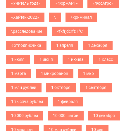
«Учитель года»
«ФормАРТ»
«ФосАгро»
«Хайтек-2022»
\
\криминал
\расследование
<fkfrjdcrfz F"C
#отподписчика
1 апреля
1 декабря
1 июля
1 июня
1 июняэ
1 класс
1 марта
1 микрорайон
1 мкр
1 млн рублей
1 октября
1 сентября
1 тысяча рублей
1 февраля
10 000 рублей
10 000 шагов
10 декабря
10 маршрут
10 млн рублей
10 сел