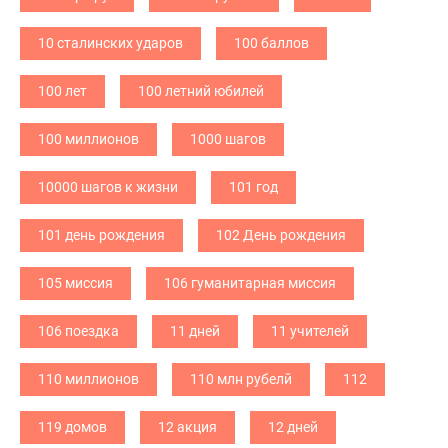
10 сталинских ударов
100 баллов
100 лет
100 летний юбилей
100 миллионов
1000 шагов
10000 шагов к жизни
101 год
101 день рождения
102 День рождения
105 миссия
106 гуманитарная миссия
106 поездка
11 дней
11 учителей
110 миллионов
110 млн рубелй
112
119 домов
12 акция
12 дней