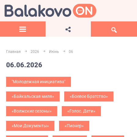
Главная
2026
Июнь
06
06.06.2026
"Молодежная инициатива"
«Байкальская миля»
«Боевое Братство»
«Волжские сезоны»
«Голос. Дети»
«Мои Документы»
«Пионер»