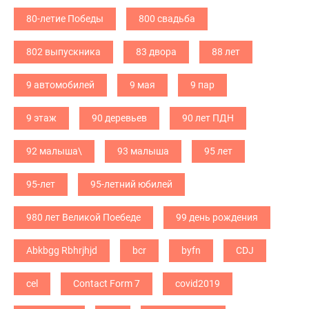
80-летие Победы
800 свадьба
802 выпускника
83 двора
88 лет
9 автомобилей
9 мая
9 пар
9 этаж
90 деревьев
90 лет ПДН
92 малыша\
93 малыша
95 лет
95-лет
95-летний юбилей
980 лет Великой Поебеде
99 день рождения
Abkbgg Rbhrjhjd
bcr
byfn
CDJ
cel
Contact Form 7
covid2019