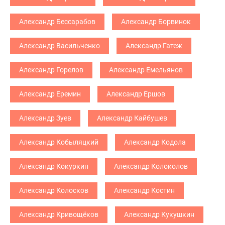
Александр Бессарабов
Александр Борвинок
Александр Васильченко
Александр Гатеж
Александр Горелов
Александр Емельянов
Александр Еремин
Александр Ершов
Александр Зуев
Александр Кайбушев
Александр Кобыляцкий
Александр Кодола
Александр Кокуркин
Александр Колоколов
Александр Колосков
Александр Костин
Александр Кривощёков
Александр Кукушкин