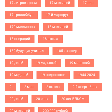
17 литров крови
17 малышей
17 пар
17 троллейбус
17-й маршрут
170 миллионов
18 малышей
18 операций
18 школа
182 будущих учителя
185 квартир
19 детей
19 мадышей
19 малышей
19 медалей
19 подростков
1944-2024
2
2 млн
2 школа
2-й энергоблок
20 детей
20 елок
20 лет ВЛКСМ
20 малышей
200 000 рублей