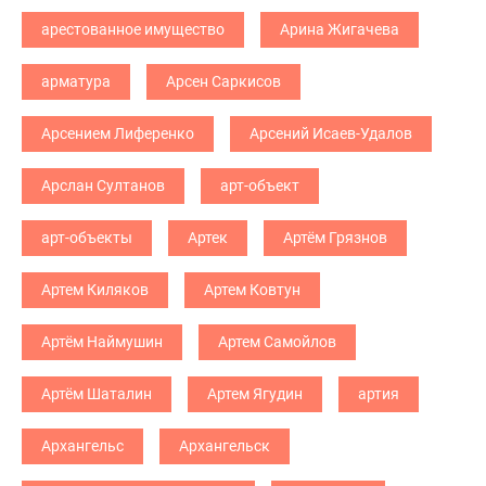
арестованное имущество
Арина Жигачева
арматура
Арсен Саркисов
Арсением Лиференко
Арсений Исаев-Удалов
Арслан Султанов
арт-объект
арт-объекты
Артек
Артём Грязнов
Артем Киляков
Артем Ковтун
Артём Наймушин
Артем Самойлов
Артём Шаталин
Артем Ягудин
артия
Архангельс
Архангельск