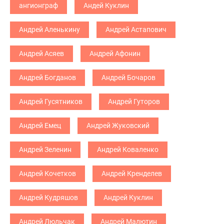
ангионграф
Андей Куклин
Андрей Аленькину
Андрей Астапович
Андрей Асяев
Андрей Афонин
Андрей Богданов
Андрей Бочаров
Андрей Гусятников
Андрей Гуторов
Андрей Емец
Андрей Жуковский
Андрей Зеленин
Андрей Коваленко
Андрей Кочетков
Андрей Кренделев
Андрей Кудряшов
Андрей Куклин
Андрей Люльчак
Андрей Малютин