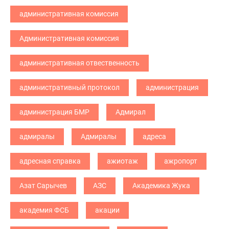
административная комиссия
Административная комиссия
административная отвественность
административный протокол
администрация
администрация БМР
Адмирал
адмиралы
Адмиралы
адреса
адресная справка
ажиотаж
ажропорт
Азат Сарычев
АЗС
Академика Жука
академия ФСБ
акации