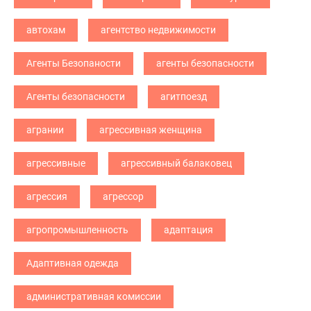
автохам
агентство недвижимости
Агенты Безопаности
агенты безопасности
Агенты безопасности
агитпоезд
агрании
агрессивная женщина
агрессивные
агрессивный балаковец
агрессия
агрессор
агропромышленность
адаптация
Адаптивная одежда
административная комиссии