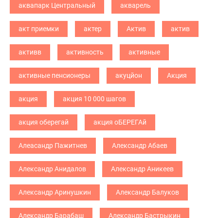
аквапарк Центральный
акварель
акт приемки
актер
Актив
актив
активв
активность
активные
активные пенсионеры
акуцйон
Акция
акция
акция 10 000 шагов
акция оберегай
акция оБЕРЕГАй
Алеасандр Пажитнев
Александр Абаев
Александр Анидалов
Александр Аникеев
Александр Аринушкин
Александр Балуков
Александр Барабаш
Александр Бастрыкин