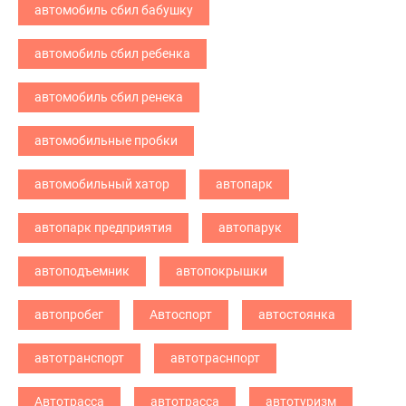
автомобиль сбил бабушку
автомобиль сбил ребенка
автомобиль сбил ренека
автомобильные пробки
автомобильный хатор
автопарк
автопарк предприятия
автопарук
автоподъемник
автопокрышки
автопробег
Автоспорт
автостоянка
автотранспорт
автотраснпорт
Автотрасса
автотрасса
автотуризм