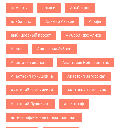
алменты
алыши
Альбатрос
альбатрос
Альмир Азизов
Альфа
амбициозный проект
Амбролидзе Алиса
Анапа
Анастасия Зубова
Анастасия иванова
Анастасия Кобылянских
Анастасия Кукушкина
Анастсия Загорская
Анатолий Землянский
Анатолий Лемешкин
Анатолий Лушников
ангиограф
ангиографическая операцияонная