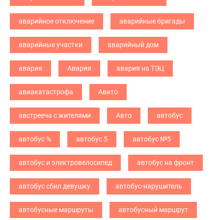
аварийное отключение
аварийные бригады
аварийные участки
аварийный дом
авария
Авария
авария на ТЭЦ
авиакатастрофа
Авито
австрееча с жителями
Авто
автобус
автобус %
автобус 5
автобус №5
автобус и электровелосипед
автобус на фронт
автобус сбил девушку
автобус-нарушитель
автобусные маршруты
автобусный маршрут