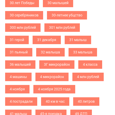
30 лет Победы
30 малышей
30 серебряников
30-летнее убцство
300 млн рублей
301 млн рублей
31 герой
31 декабря
31 малыш
31 пьяный
32 малыша
33 малыша
36 малышей
3Г микрорайон
4 класса
4 машины
4 микрорайон
4 млн рублей
4 ноября
4 ноября 2025 года
4 пострадали
40 км в час
40 литров
41 малыш
45-я поездка
49 ДТП