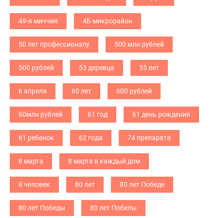
49-я миччия
4Б микрорайон
50 лет профессионалу
500 млн рублей
500 рублей
53 деревца
55 лет
6 апреля
60 лет
600 рублей
60млн рублей
61 год
61 день рождения
61 ребенок
62 года
74 препарата
8 марта
8 марта в каждый дом
8 человек
80 лет
80 лет Победе
80 лет Победы
80 лет Побелы