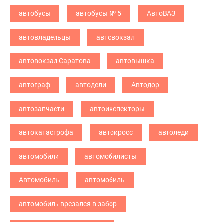
автобусы
автобусы № 5
АвтоВАЗ
автовладельцы
автовокзал
автовокзал Саратова
автовышка
автограф
автодели
Автодор
автозапчасти
автоинспекторы
автокатастрофа
автокросс
автоледи
автомобили
автомобилисты
Автомобиль
автомобиль
автомобиль врезался в забор