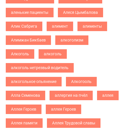
аленькие пациенты
Алеся Цымбалова
Алик Сабрига
алимент
алименты
Алимжан Бикбаев
алкоголизм
Алкоголь
алкоголь
алкоголь нетрезвый водитель
алкогольное опьянение
Алкогооль
Алла Семенова
аллергия на пчёл
аллея
Аллея Героев
аллея Героев
Аллея памяти
Аллея Трудовой славы