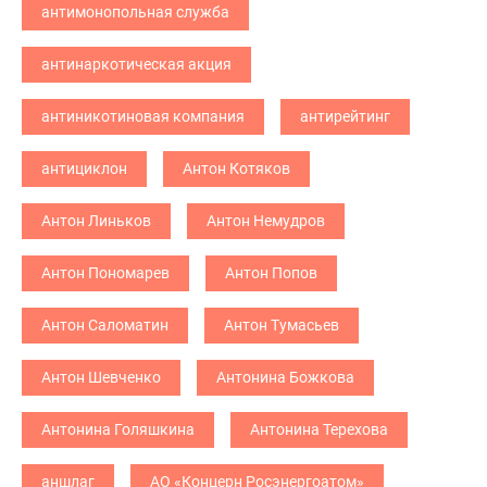
антимонопольная служба
антинаркотическая акция
антиникотиновая компания
антирейтинг
антициклон
Антон Котяков
Антон Линьков
Антон Немудров
Антон Пономарев
Антон Попов
Антон Саломатин
Антон Тумасьев
Антон Шевченко
Антонина Божкова
Антонина Голяшкина
Антонина Терехова
аншлаг
АО «Концерн Росэнергоатом»