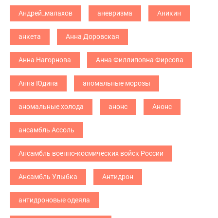
Андрей_малахов
аневризма
Аникин
анкета
Анна Доровская
Анна Нагорнова
Анна Филлиповна Фирсова
Анна Юдина
аномальные морозы
аномальные холода
анонс
Анонс
ансамбль Ассоль
Ансамбль военно-космических войск России
Ансамбль Улыбка
Антидрон
антидроновые одеяла