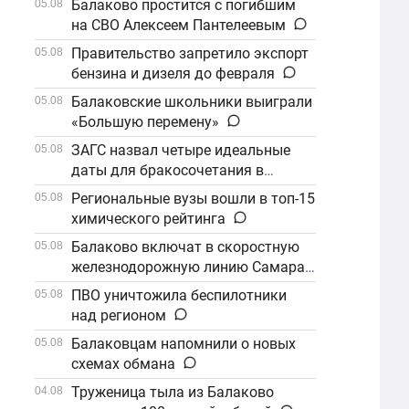
Балаково простится с погибшим
05.08
на СВО Алексеем Пантелеевым
Правительство запретило экспорт
05.08
бензина и дизеля до февраля
Балаковские школьники выиграли
05.08
«Большую перемену»
ЗАГС назвал четыре идеальные
05.08
даты для бракосочетания в
сентябре
Региональные вузы вошли в топ-15
05.08
химического рейтинга
Балаково включат в скоростную
05.08
железнодорожную линию Самара–
Саратов
ПВО уничтожила беспилотники
05.08
над регионом
Балаковцам напомнили о новых
05.08
схемах обмана
Труженица тыла из Балаково
04.08