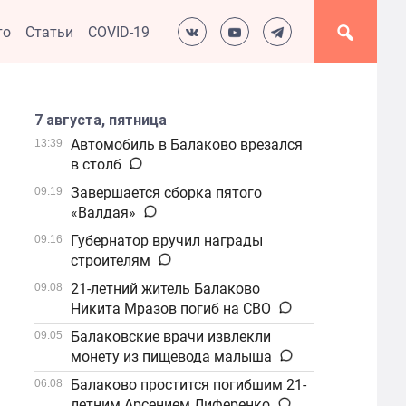
то
Статьи
COVID-19
7 августа, пятница
Автомобиль в Балаково врезался
13:39
в столб
Завершается сборка пятого
09:19
«Валдая»
Губернатор вручил награды
09:16
строителям
21-летний житель Балаково
09:08
Никита Мразов погиб на СВО
Балаковские врачи извлекли
09:05
монету из пищевода малыша
Балаково простится погибшим 21-
06.08
летним Арсением Лиференко