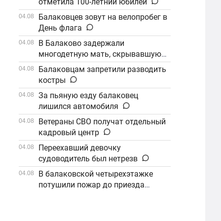
отметила 100-летний юбилей
Балаковцев зовут на велопробег в
04.08
День флага
В Балаково задержали
04.08
многодетную мать, скрывавшуюся
от алиментов
Балаковцам запретили разводить
04.08
костры
За пьяную езду балаковец
04.08
лишился автомобиля
Ветераны СВО получат отдельный
04.08
кадровый центр
Переехавший девочку
04.08
судоводитель был нетрезв
В балаковской четырехэтажке
04.08
потушили пожар до приезда
огнеборцев