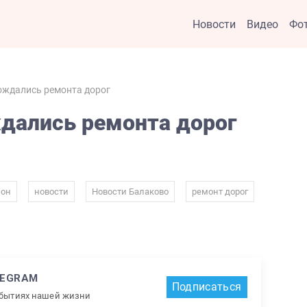
Новости
Видео
Фо
ождались ремонта дорог
дались ремонта дорог
,
,
,
,
йон
новости
Новости Балаково
ремонт дорог
LEGRAM
Подписаться
обытиях нашей жизни