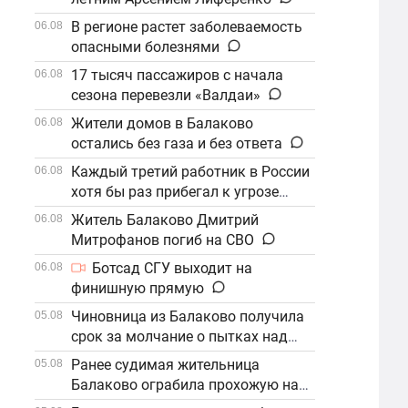
В регионе растет заболеваемость
06.08
опасными болезнями
17 тысяч пассажиров с начала
06.08
сезона перевезли «Валдаи»
Жители домов в Балаково
06.08
остались без газа и без ответа
Каждый третий работник в России
06.08
хотя бы раз прибегал к угрозе
увольнения
Житель Балаково Дмитрий
06.08
Митрофанов погиб на СВО
Ботсад СГУ выходит на
06.08
финишную прямую
Чиновница из Балаково получила
05.08
срок за молчание о пытках над
детьми
Ранее судимая жительница
05.08
Балаково ограбила прохожую на
улице