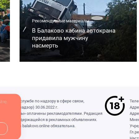
Рекомендуемые материалы:
В Балаково кабина автокрана
придавила мужчину
насмерть
деральной службе по надзору в сфере связи,
Теле
йте.
(Роскомнадзор) 30.06.2022 г.
Адре
ры», «Выборы» оплачены рекламодателями. Редакция
Адре
формации, содержащейся в рекламных объявлениях.
Мнен
сылка на balakovo.online обязательна.
Учре
Гл.р
Наст