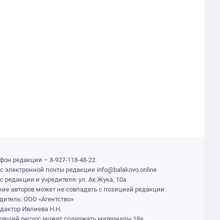
фон редакции – 8-927-118-48-22
с электронной почты редакции info@balakovo.online
с редакции и учредителя: ул. Ак.Жука, 10а
ие авторов может не совпадать с позицией редакции.
дитель: ООО «Агентство»
едактор Ивлиева Н.Н.
оящий ресурс может содержать материалы 18+