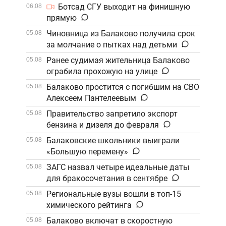
Ботсад СГУ выходит на финишную
06.08
прямую
Чиновница из Балаково получила срок
05.08
за молчание о пытках над детьми
Ранее судимая жительница Балаково
05.08
ограбила прохожую на улице
Балаково простится с погибшим на СВО
05.08
Алексеем Пантелеевым
Правительство запретило экспорт
05.08
бензина и дизеля до февраля
Балаковские школьники выиграли
05.08
«Большую перемену»
ЗАГС назвал четыре идеальные даты
05.08
для бракосочетания в сентябре
Региональные вузы вошли в топ-15
05.08
химического рейтинга
Балаково включат в скоростную
05.08