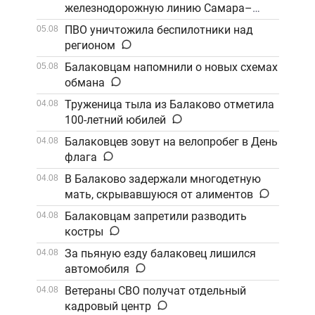
железнодорожную линию Самара–
Саратов
ПВО уничтожила беспилотники над
05.08
регионом
Балаковцам напомнили о новых схемах
05.08
обмана
Труженица тыла из Балаково отметила
04.08
100-летний юбилей
Балаковцев зовут на велопробег в День
04.08
флага
В Балаково задержали многодетную
04.08
мать, скрывавшуюся от алиментов
Балаковцам запретили разводить
04.08
костры
За пьяную езду балаковец лишился
04.08
автомобиля
Ветераны СВО получат отдельный
04.08
кадровый центр