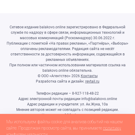
Сетевое издание balakovo.online зарегистрировано в Федеральной
службе по надзору в сфере связи, информационных технологий и
массовых коммуникаций (Роскомнадзор) 30.06.2022 г.
Публикации с пометкой «На правах рекламы», «Партнёры», «Выборы»
оплачены рекламодателями. Редакция сайта не несёт
ответственности за достоверность информации, содержащейся в
рекламных объявлениях.
При полном или частичном использовании материалов ссылка на
balakovo.online обязательна.
© ООО «Агентство»
2026
Контакты
Разработка сайта и дизайн:
revtail.ru
Телефон редакции – 8-927-118-48-22
Адрес электронной почты редакции info@balakovo.online
Адрес редакции и учредителя: ул. Ак.Жука, 10а
Мнение авторов может не совпадать с позицией редакции.
Учредитель: ООО «Агентство»
Гл.редактор Ивлиева Н.Н.
Мы используем файлы cookie для анализа событий на нашем
Настоящий ресурс может содержать материалы 18+
сайте. Продолжая просмотр сайта, вы принимаете
политику
конфиденциальности