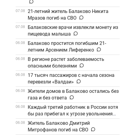
21-летний житель Балаково Никита
07.08
Мразов погиб на СВО
Балаковские врачи извлекли монету из
07.08
пищевода малыша
Балаково простится погибшим 21-
06.08
летним Арсением Лиференко
В регионе растет заболеваемость
06.08
опасными болезнями
17 тысяч пассажиров с начала сезона
06.08
перевезли «Валдаи»
Жители домов в Балаково остались без
06.08
газа и без ответа
Каждый третий работник в России хотя
06.08
бы раз прибегал к угрозе увольнения
Житель Балаково Дмитрий
06.08
Митрофанов погиб на СВО