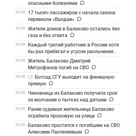
опасными болезнями
17 тысяч пассажиров с начала сезона
06.08
перевезли «Валдаи»
Жители домов в Балаково остались без
06.08
газа и без ответа
Каждый третий работник в России хотя
06.08
бы раз прибегал к угрозе увольнения
Житель Балаково Дмитрий
06.08
Митрофанов погиб на СВО
Ботсад СГУ выходит на финишную
06.08
прямую
Чиновница из Балаково получила срок
05.08
за молчание о пытках над детьми
Ранее судимая жительница Балаково
05.08
ограбила прохожую на улице
Балаково простится с погибшим на СВО
05.08
Алексеем Пантелеевым