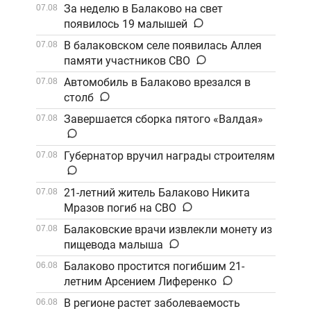
За неделю в Балаково на свет
07.08
появилось 19 малышей
В балаковском селе появилась Аллея
07.08
памяти участников СВО
Автомобиль в Балаково врезался в
07.08
столб
Завершается сборка пятого «Валдая»
07.08
Губернатор вручил награды строителям
07.08
21-летний житель Балаково Никита
07.08
Мразов погиб на СВО
Балаковские врачи извлекли монету из
07.08
пищевода малыша
Балаково простится погибшим 21-
06.08
летним Арсением Лиференко
В регионе растет заболеваемость
06.08