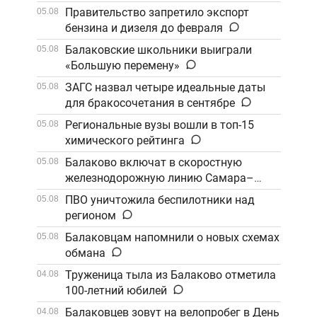
Правительство запретило экспорт
05.08
бензина и дизеля до февраля
Балаковские школьники выиграли
05.08
«Большую перемену»
ЗАГС назвал четыре идеальные даты
05.08
для бракосочетания в сентябре
Региональные вузы вошли в топ-15
05.08
химического рейтинга
Балаково включат в скоростную
05.08
железнодорожную линию Самара–
Саратов
ПВО уничтожила беспилотники над
05.08
регионом
Балаковцам напомнили о новых схемах
05.08
обмана
Труженица тыла из Балаково отметила
04.08
100-летний юбилей
Балаковцев зовут на велопробег в День
04.08