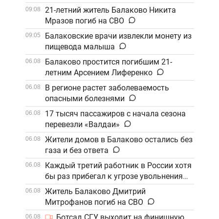
21-летний житель Балаково Никита
09:08
Мразов погиб на СВО
Балаковские врачи извлекли монету из
09:05
пищевода малыша
Балаково простится погибшим 21-
06.08
летним Арсением Лиференко
В регионе растет заболеваемость
06.08
опасными болезнями
17 тысяч пассажиров с начала сезона
06.08
перевезли «Валдаи»
Жители домов в Балаково остались без
06.08
газа и без ответа
Каждый третий работник в России хотя
06.08
бы раз прибегал к угрозе увольнения
Житель Балаково Дмитрий
06.08
Митрофанов погиб на СВО
Ботсад СГУ выходит на финишную
06.08