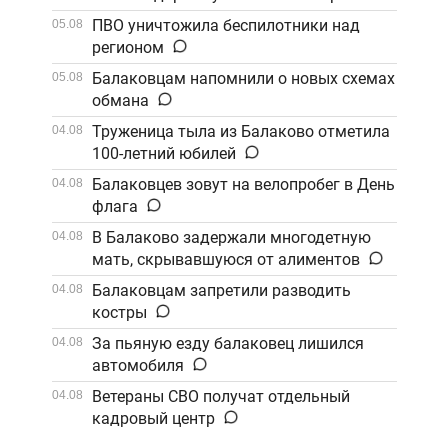
Саратов
ПВО уничтожила беспилотники над
05.08
регионом
Балаковцам напомнили о новых схемах
05.08
обмана
Труженица тыла из Балаково отметила
04.08
100-летний юбилей
Балаковцев зовут на велопробег в День
04.08
флага
В Балаково задержали многодетную
04.08
мать, скрывавшуюся от алиментов
Балаковцам запретили разводить
04.08
костры
За пьяную езду балаковец лишился
04.08
автомобиля
Ветераны СВО получат отдельный
04.08
кадровый центр