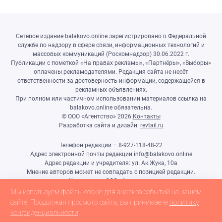
Сетевое издание balakovo.online зарегистрировано в Федеральной
службе по надзору в сфере связи, информационных технологий и
массовых коммуникаций (Роскомнадзор) 30.06.2022 г.
Публикации с пометкой «На правах рекламы», «Партнёры», «Выборы»
оплачены рекламодателями. Редакция сайта не несёт
ответственности за достоверность информации, содержащейся в
рекламных объявлениях.
При полном или частичном использовании материалов ссылка на
balakovo.online обязательна.
© ООО «Агентство»
2026
Контакты
Разработка сайта и дизайн:
revtail.ru
Телефон редакции – 8-927-118-48-22
Адрес электронной почты редакции info@balakovo.online
Адрес редакции и учредителя: ул. Ак.Жука, 10а
Мнение авторов может не совпадать с позицией редакции.
Учредитель: ООО «Агентство»
Гл.редактор Ивлиева Н.Н.
Мы используем файлы cookie для анализа событий на нашем
Настоящий ресурс может содержать материалы 18+
сайте. Продолжая просмотр сайта, вы принимаете
политику
конфиденциальности