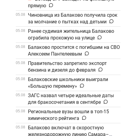
прямую
Чиновница из Балаково получила срок
05.08
за молчание о пытках над детьми
Ранее судимая жительница Балаково
05.08
ограбила прохожую на улице
Балаково простится с погибшим на СВО
05.08
Алексеем Пантелеевым
Правительство запретило экспорт
05.08
бензина и дизеля до февраля
Балаковские школьники выиграли
05.08
«Большую перемену»
ЗАГС назвал четыре идеальные даты
05.08
для бракосочетания в сентябре
Региональные вузы вошли в топ-15
05.08
химического рейтинга
Балаково включат в скоростную
05.08
железнодорожную линию Самара–