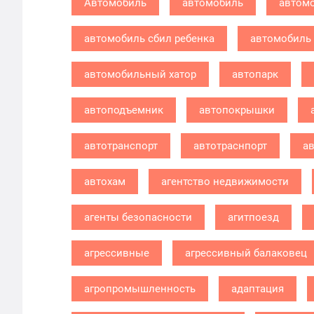
Автомобиль
автомобиль
автомо
автомобиль сбил ребенка
автомобиль 
автомобильный хатор
автопарк
автоподъемник
автопокрышки
автотранспорт
автотраснпорт
ав
автохам
агентство недвижимости
агенты безопасности
агитпоезд
агрессивные
агрессивный балаковец
агропромышленность
адаптация