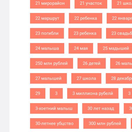
21 мирорайон
21 участок
21 шко
22 маршрут
22 ребенка
22 январ
23 погибли
23 ребенка
23 свадь
24 малыша
24 мая
25 мадышей
250 млн рублей
26 детей
26 мал
27 малышей
27 школа
28 декабр
29
3
3 миллиона рубелй
3
3-хоетний малыш
30 лет назад
3
30-летнее убцство
300 млн рублей