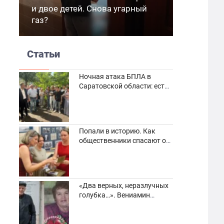
и двое детей. Снова угарный
газ?
Статьи
Ночная атака БПЛА в
Саратовской области: есть
погибшие и пострадавшие
Попали в историю. Как
общественники спасают от
забвения старинные
фотоархивы
«Два верных, неразлучных
голубка…». Вениамин
Кузнецов вспоминает о
своей супруге