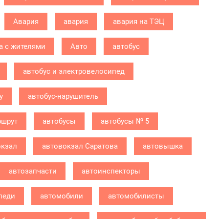
Авария
авария
авария на ТЭЦ
а с жителями
Авто
автобус
автобус и электровелосипед
у
автобус-нарушитель
ршрут
автобусы
автобусы № 5
окзал
автовокзал Саратова
автовышка
автозапчасти
автоинспекторы
леди
автомобили
автомобилисты