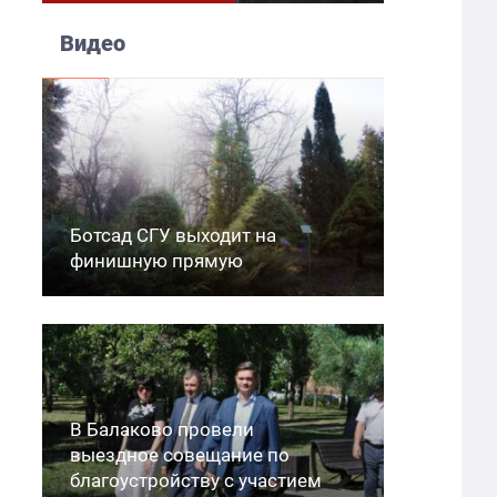
Видео
Ботсад СГУ выходит на
финишную прямую
В Балаково провели
выездное совещание по
благоустройству с участием