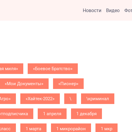
Новости
Видео
Фо
ая миля»
«Боевое Братство»
«Мои Документы»
«Пионер»
Агро»
«Хайтек-2022»
\
\криминал
отподписчика
1 апреля
1 декабря
класс
1 марта
1 микрорайон
1 мкр