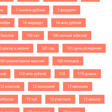
ря
1 тысяча рублей
1 февраля
екабря
10 маршрут
10 млн рублей
 баллов
100 лет
100 летний юбилей
0 шагов к жизни
101 год
101 день рождения
106 гуманитарная миссия
106 поездка
нов
110 млн рубелй
112
119 домов
12 классов
12 малышей
12 месяцев
ейбусов
12 туй
12 участков
12 школа