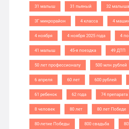
31 малыш
31 пьяный
32 малыш
3Г микрорайон
4 класса
4 маши
4 ноября
4 ноября 2025 года
4 п
41 малыш
45-я поездка
49 ДТП
50 лет профессионалу
500 млн рублей
6 апреля
60 лет
600 рублей
61 ребенок
62 года
74 препарата
8 человек
80 лет
80 лет Победе
80-летие Победы
800 свадьба
80