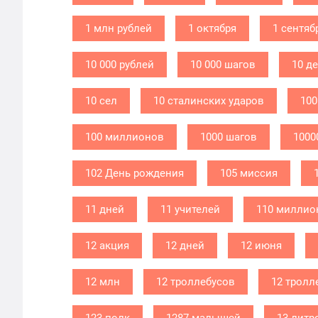
1 млн рублей
1 октября
1 сентяб
10 000 рублей
10 000 шагов
10 д
10 сел
10 сталинских ударов
100
100 миллионов
1000 шагов
1000
102 День рождения
105 миссия
11 дней
11 учителей
110 миллио
12 акция
12 дней
12 июня
12 млн
12 троллебусов
12 тролл