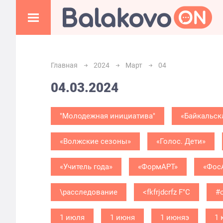
Главная
2024
Март
04
04.03.2024
"Молодежная инициатива"
«Байкальск
«Волжские сезоны»
«Голос. Дети»
«Учитель года»
«ФормАРТ»
«Фос
\расследование
<fkfrjdcrfz F"C
#
1 июля
1 июня
1 июняэ
1 