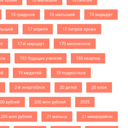
ов крови
13 малышей
13 пенсия
15 градусов
15 малышей
15 маршрут
алышей
17 апреля
17 литров крови
ус
17-й маршрут
170 миллионов
ола
182 будущих учителя
185 квартир
ей
19 медалей
19 подростков
2-й энергоблок
20 детей
20 елок
000 рублей
200 млн рублей
2025
205 млн рублей
21 малыш
21 микрорайон