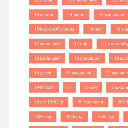
123 полк
1287 малышей
13 литр
13 школа
14 июня
14 малышей
15ФактовОРусском
16 лет
16 м
17 малышей
17 пар
17 троллейб
18 малышей
18 операций
18 шк
19 детей
19 мадышей
19 малыш
1944-2024
2
2 млн
2 школа
20 лет ВЛКСМ
20 малышей
200 
2025 год
2026 год
2030 год