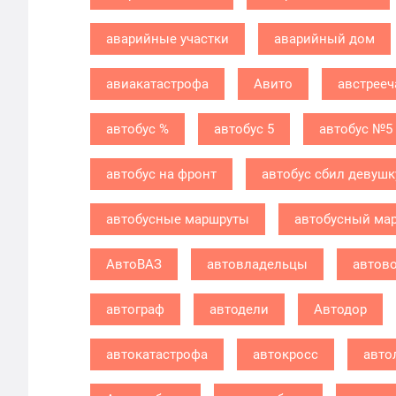
аварийные участки
аварийный дом
авиакатастрофа
Авито
австрееч
автобус %
автобус 5
автобус №5
автобус на фронт
автобус сбил девушк
автобусные маршруты
автобусный ма
АвтоВАЗ
автовладельцы
автов
автограф
автодели
Автодор
автокатастрофа
автокросс
авто