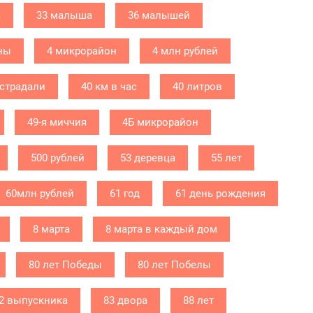
а
33 малыша
36 малышей
ны
4 микрорайон
4 млн рублей
острадали
40 км в час
40 литров
49-я миччия
4Б микрорайон
500 рублей
53 деревца
55 лет
60млн рублей
61 год
61 день рождения
8 марта
8 марта в каждый дом
80 лет Победы
80 лет Побелы
2 выпускника
83 двора
88 лет