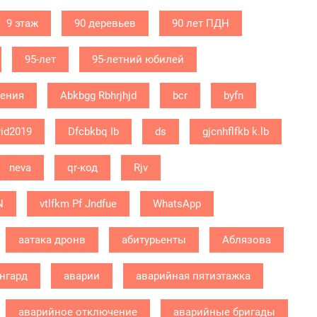
9 этаж
90 деревьев
90 лет ПДН
95-лет
95-летний юбилей
дения
Abkbgg Rbhrjhjd
bcr
byfn
id2019
Dfcbkbq Ib
ds
gjcnhflfkb k.lb
neva
qr-код
Rjv
N
vtlfkm Pf Jndfue
WhatsApp
аатака дронв
абитурьенты
Аблязова
нгард
аварии
аварийная пятиэтажка
аварийное отключение
аварийные бригады