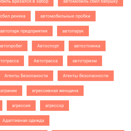
биль врезался в забор
автомобиль сбил бабушку
сбил ренека
автомобильные пробки
автопарк предприятия
автопарук
автопробег
Автоспорт
автостоянка
тотрасса
Автотрасса
автотуризм
Агенты Безопаности
Агенты безопасности
агрании
агрессивная женщина
агрессия
агрессор
Адаптивная одежда