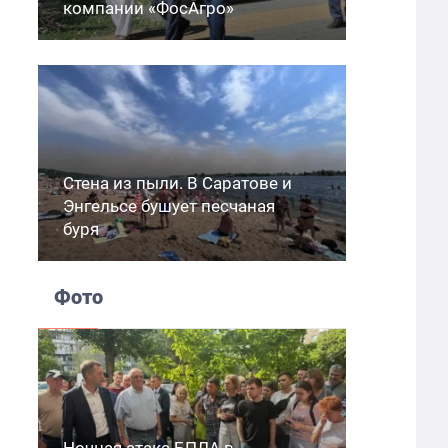
компании «ФосАгро»
Стена из пыли. В Саратове и
Энгельсе бушует песчаная
буря
Фото
Ночная атака БПЛА в