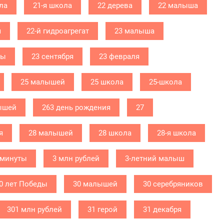
ла
21-я школа
22 дерева
22 малыша
я
22-й гидроагрегат
23 малыша
бы
23 сентября
23 февраля
25 малышей
25 школа
25-школа
ышей
263 день рождения
27
я
28 малышей
28 школа
28-я школа
 минуты
3 млн рублей
3-летний малыш
0 лет Победы
30 малышей
30 серебряников
301 млн рублей
31 герой
31 декабря