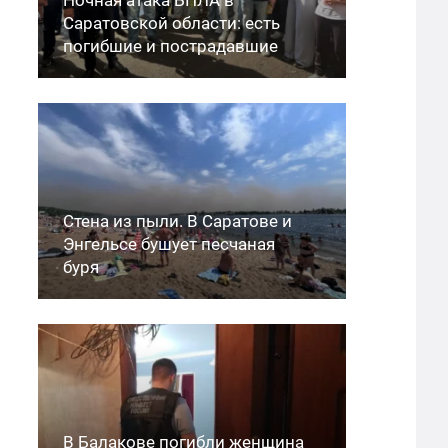
Саратовской области: есть
погибшие и пострадавшие
Стена из пыли. В Саратове и
Энгельсе бушует песчаная
буря
В Балакове погибли женщина