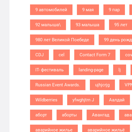
9 автомобилей
9 мая
9 пар
92 малыша\
93 малыша
95 лет
980 лет Великой Поебеде
99 день рож
CDJ
cel
Contact Form 7
cov
IT- фестиваль
landing-page
lj
Russian Event Awards.
ujhjcrjg
VP
Wildberries
yfwghjtrn J
Аалдай
аборт
аборты
Авангад
ава
аварийное жилье
аварийное жильё