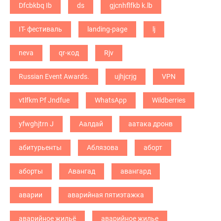
Dfcbkbq Ib
ds
gjcnhflfkb k.lb
IT- фестиваль
landing-page
lj
neva
qr-код
Rjv
Russian Event Awards.
ujhjcrjg
VPN
vtlfkm Pf Jndfue
WhatsApp
Wildberries
yfwghjtrn J
Аалдай
аатака дронв
абитурьенты
Аблязова
аборт
аборты
Авангад
авангард
аварии
аварийная пятиэтажка
аварийное жильё
аварийное жилье