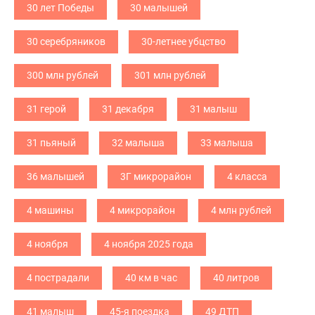
30 лет Победы
30 малышей
30 серебряников
30-летнее убцство
300 млн рублей
301 млн рублей
31 герой
31 декабря
31 малыш
31 пьяный
32 малыша
33 малыша
36 малышей
3Г микрорайон
4 класса
4 машины
4 микрорайон
4 млн рублей
4 ноября
4 ноября 2025 года
4 пострадали
40 км в час
40 литров
41 малыш
45-я поездка
49 ДТП