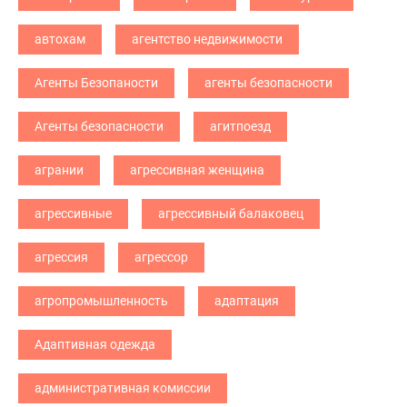
автохам
агентство недвижимости
Агенты Безопаности
агенты безопасности
Агенты безопасности
агитпоезд
агрании
агрессивная женщина
агрессивные
агрессивный балаковец
агрессия
агрессор
агропромышленность
адаптация
Адаптивная одежда
административная комиссии