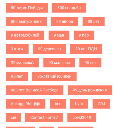
80-летие Победы
800 свадьба
802 выпускника
83 двора
88 лет
9 автомобилей
9 мая
9 пар
9 этаж
90 деревьев
90 лет ПДН
92 малыша\
93 малыша
95 лет
95-лет
95-летний юбилей
980 лет Великой Поебеде
99 день рождения
Abkbgg Rbhrjhjd
bcr
byfn
CDJ
cel
Contact Form 7
covid2019