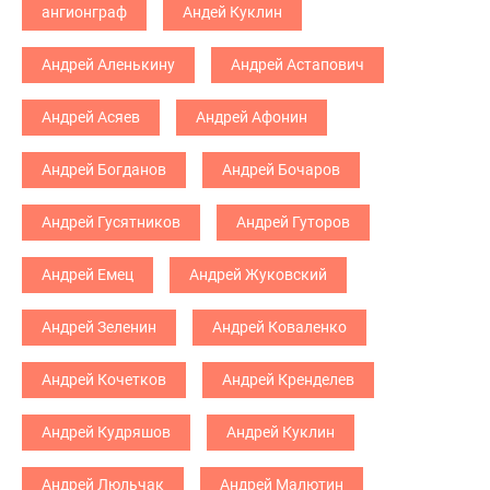
ангионграф
Андей Куклин
Андрей Аленькину
Андрей Астапович
Андрей Асяев
Андрей Афонин
Андрей Богданов
Андрей Бочаров
Андрей Гусятников
Андрей Гуторов
Андрей Емец
Андрей Жуковский
Андрей Зеленин
Андрей Коваленко
Андрей Кочетков
Андрей Кренделев
Андрей Кудряшов
Андрей Куклин
Андрей Люльчак
Андрей Малютин