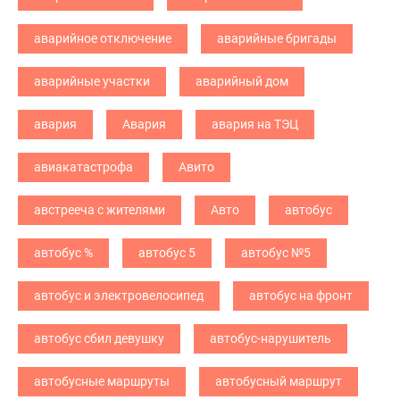
аварийное отключение
аварийные бригады
аварийные участки
аварийный дом
авария
Авария
авария на ТЭЦ
авиакатастрофа
Авито
австрееча с жителями
Авто
автобус
автобус %
автобус 5
автобус №5
автобус и электровелосипед
автобус на фронт
автобус сбил девушку
автобус-нарушитель
автобусные маршруты
автобусный маршрут