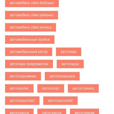
автомобиль сбил бабушку
автомобиль сбил ребенка
автомобиль сбил ренека
автомобильные пробки
автомобильный хатор
автопарк
автопарк предприятия
автопарук
автоподъемник
автопокрышки
автопробег
Автоспорт
автостоянка
автотранспорт
автотраснпорт
автотрасса
Автотрасса
автотуризм