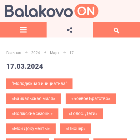
Главная
2024
Март
17
17.03.2024
"Молодежная инициатива"
«Байкальская миля»
«Боевое Братство»
«Волжские сезоны»
«Голос. Дети»
«Мои Документы»
«Пионер»