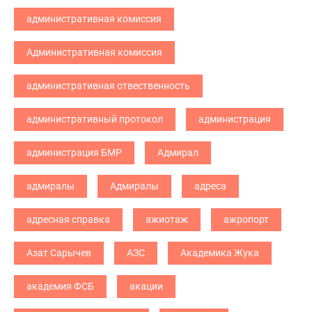
административная комиссия
Административная комиссия
административная отвественность
административный протокол
администрация
администрация БМР
Адмирал
адмиралы
Адмиралы
адреса
адресная справка
ажиотаж
ажропорт
Азат Сарычев
АЗС
Академика Жука
академия ФСБ
акации