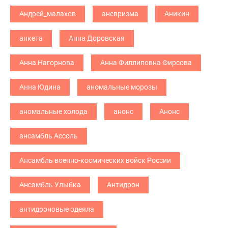
Андрей_малахов
аневризма
Аникин
анкета
Анна Доровская
Анна Нагорнова
Анна Филлиповна Фирсова
Анна Юдина
аномальные морозы
аномальные холода
анонс
Анонс
ансамбль Ассоль
Ансамбль военно-космических войск России
Ансамбль Улыбка
Антидрон
антидроновые одеяла