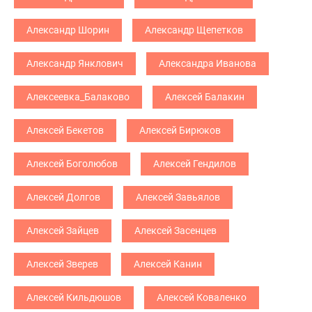
Александр Шорин
Александр Щепетков
Александр Янклович
Александра Иванова
Алексеевка_Балаково
Алексей Балакин
Алексей Бекетов
Алексей Бирюков
Алексей Боголюбов
Алексей Гендилов
Алексей Долгов
Алексей Завьялов
Алексей Зайцев
Алексей Засенцев
Алексей Зверев
Алексей Канин
Алексей Кильдюшов
Алексей Коваленко