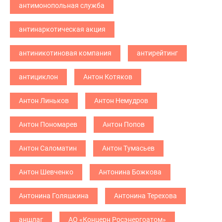
антимонопольная служба
антинаркотическая акция
антиникотиновая компания
антирейтинг
антициклон
Антон Котяков
Антон Линьков
Антон Немудров
Антон Пономарев
Антон Попов
Антон Саломатин
Антон Тумасьев
Антон Шевченко
Антонина Божкова
Антонина Голяшкина
Антонина Терехова
аншлаг
АО «Концерн Росэнергоатом»