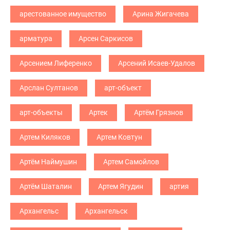
арестованное имущество
Арина Жигачева
арматура
Арсен Саркисов
Арсением Лиференко
Арсений Исаев-Удалов
Арслан Султанов
арт-объект
арт-объекты
Артек
Артём Грязнов
Артем Киляков
Артем Ковтун
Артём Наймушин
Артем Самойлов
Артём Шаталин
Артем Ягудин
артия
Архангельс
Архангельск