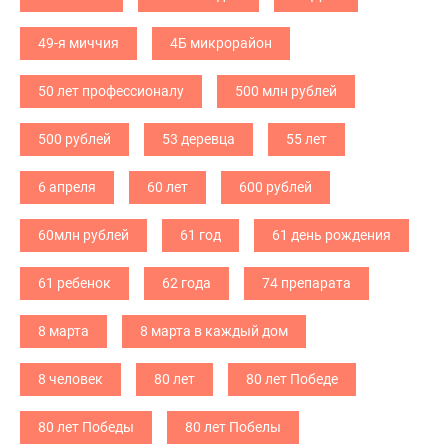
49-я миччия
4Б микрорайон
50 лет профессионалу
500 млн рублей
500 рублей
53 деревца
55 лет
6 апреля
60 лет
600 рублей
60млн рублей
61 год
61 день рождения
61 ребенок
62 года
74 препарата
8 марта
8 марта в каждый дом
8 человек
80 лет
80 лет Победе
80 лет Победы
80 лет Побелы