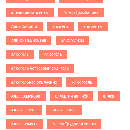
аленькие пациенты
Алеся Цымбалова
Алик Сабрига
алимент
алименты
Алимжан Бикбаев
алкоголизм
алкоголь
Алкоголь
алкоголь нетрезвый водитель
алкогольное опьянение
Алкогооль
Алла Семенова
аллергия на пчёл
аллея
Аллея Героев
аллея Героев
Аллея памяти
Аллея Трудовой славы