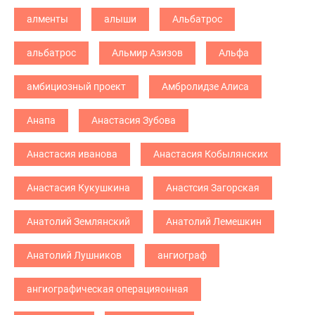
алменты
алыши
Альбатрос
альбатрос
Альмир Азизов
Альфа
амбициозный проект
Амбролидзе Алиса
Анапа
Анастасия Зубова
Анастасия иванова
Анастасия Кобылянских
Анастасия Кукушкина
Анастсия Загорская
Анатолий Землянский
Анатолий Лемешкин
Анатолий Лушников
ангиограф
ангиографическая операцияонная