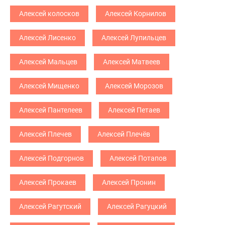
Алексей колосков
Алексей Корнилов
Алексей Лисенко
Алексей Лупильцев
Алексей Мальцев
Алексей Матвеев
Алексей Мищенко
Алексей Морозов
Алексей Пантелеев
Алексей Петаев
Алексей Плечев
Алексей Плечёв
Алексей Подгорнов
Алексей Потапов
Алексей Прокаев
Алексей Пронин
Алексей Рагутский
Алексей Рагуцкий