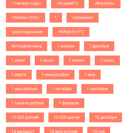
«Учитель года»
«ФормАРТ»
«ФосАгро»
«Хайтек-2022»
\
\криминал
\расследование
<fkfrjdcrfz F"C
#отподписчика
1 апреля
1 декабря
1 июля
1 июня
1 июняэ
1 класс
1 марта
1 микрорайон
1 мкр
1 млн рублей
1 октября
1 сентября
1 тысяча рублей
1 февраля
10 000 рублей
10 000 шагов
10 декабря
10 маршрут
10 млн рублей
10 сел