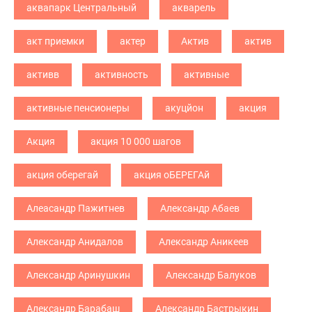
аквапарк Центральный
акварель
акт приемки
актер
Актив
актив
активв
активность
активные
активные пенсионеры
акуцйон
акция
Акция
акция 10 000 шагов
акция оберегай
акция оБЕРЕГАй
Алеасандр Пажитнев
Александр Абаев
Александр Анидалов
Александр Аникеев
Александр Аринушкин
Александр Балуков
Александр Барабаш
Александр Бастрыкин