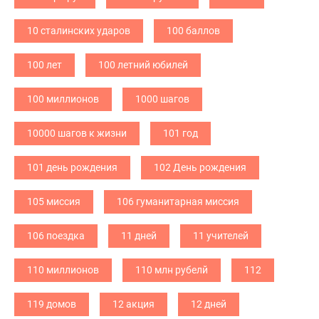
10 сталинских ударов
100 баллов
100 лет
100 летний юбилей
100 миллионов
1000 шагов
10000 шагов к жизни
101 год
101 день рождения
102 День рождения
105 миссия
106 гуманитарная миссия
106 поездка
11 дней
11 учителей
110 миллионов
110 млн рубелй
112
119 домов
12 акция
12 дней