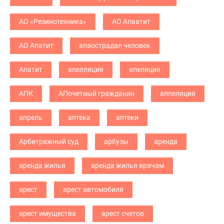
АО «Резинотехника»
АО Апаатит
АО Апатит
апаострадал человек
Апатит
апелляция
апеляция
АПК
АПочетный гражданин
аппеляция
апрель
аптека
аптеки
Арбитражный суд
арбузы
аренда
аренда жилья
аренда жилья врачам
арест
арест автомобиля
арест имущества
арест счетов