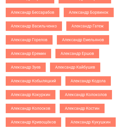
Александр Бессарабов
Александр Борвинок
Александр Васильченко
Александр Гатеж
Александр Горелов
Александр Емельянов
Александр Еремин
Александр Ершов
Александр Зуев
Александр Кайбушев
Александр Кобыляцкий
Александр Кодола
Александр Кокуркин
Александр Колоколов
Александр Колосков
Александр Костин
Александр Кривощёков
Александр Кукушкин