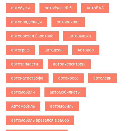
автобусы
автобусы № 5
АвтоВАЗ
автовладельцы
автовокзал
автовокзал Саратова
автовышка
автограф
автодели
Автодор
автозапчасти
автоинспекторы
автокатастрофа
автокросс
автоледи
автомобили
автомобилисты
Автомобиль
автомобиль
автомобиль врезался в забор