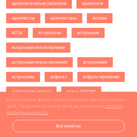
археологические раскопки
архиологи
Архитектор
архитекторы
Аспоян
АССК
астрология
астрономи
астрономическое явление
астрономическое являение
астрономия
астрономы
асфальт
асфальтирование
асфальтова дорога
атака ATACMS
Мы используем файлы cookie для анализа событий на нашем
атака БПЛА
атака дронв
атака дронов
сайте. Продолжая просмотр сайта, вы принимаете
политику
конфиденциальности
атака дронов БПЛА
атака дронов\
Все понятно
атетстаты
Аткарск