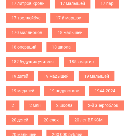
17 литров крови
17 малышей
17 пар
17 троллейбус
17-й маршрут
170 миллионов
18 малышей
18 операций
18 школа
182 будущих учителя
185 квартир
19 детей
19 мадышей
19 малышей
19 медалей
19 подростков
1944-2024
2
2 млн
2 школа
2-й энергоблок
20 детей
20 елок
20 лет ВЛКСМ
20 малышей
200 000 рублей