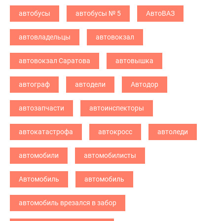
автобусы
автобусы № 5
АвтоВАЗ
автовладельцы
автовокзал
автовокзал Саратова
автовышка
автограф
автодели
Автодор
автозапчасти
автоинспекторы
автокатастрофа
автокросс
автоледи
автомобили
автомобилисты
Автомобиль
автомобиль
автомобиль врезался в забор