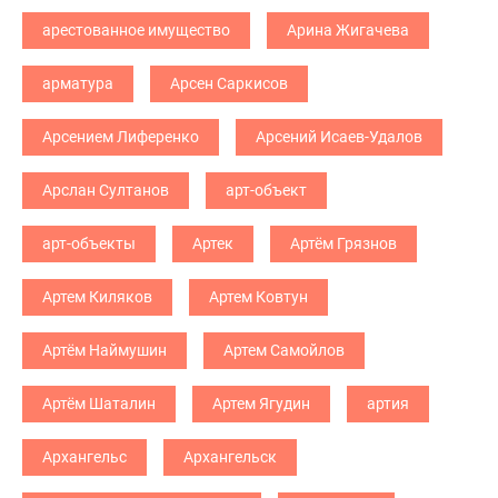
арестованное имущество
Арина Жигачева
арматура
Арсен Саркисов
Арсением Лиференко
Арсений Исаев-Удалов
Арслан Султанов
арт-объект
арт-объекты
Артек
Артём Грязнов
Артем Киляков
Артем Ковтун
Артём Наймушин
Артем Самойлов
Артём Шаталин
Артем Ягудин
артия
Архангельс
Архангельск