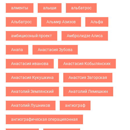
алменты
алыши
альбатрос
Альбатрос
Альмир Азизов
Альфа
амбициозный проект
Амбролидзе Алиса
Анапа
Анастасия Зубова
Анастасия иванова
Анастасия Кобылянских
Анастасия Кукушкина
Анастсия Загорская
Анатолий Землянский
Анатолий Лемешкин
Анатолий Лушников
ангиограф
ангиографическая операцияонная