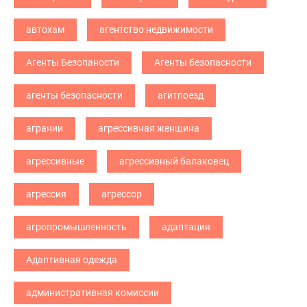
автохам
агентство недвижимости
Агенты Безопаности
Агенты безопасности
агенты безопасности
агитпоезд
агрании
агрессивная женщина
агрессивные
агрессивный балаковец
агрессия
агрессор
агропромышленность
адаптация
Адаптивная одежда
административная комиссии