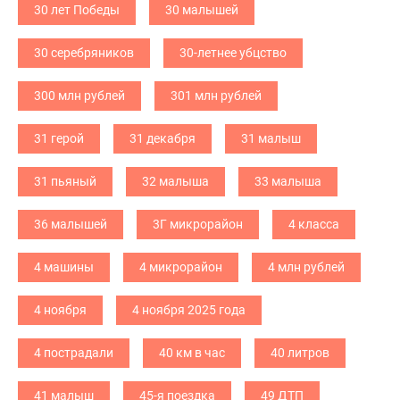
30 лет Победы
30 малышей
30 серебряников
30-летнее убцство
300 млн рублей
301 млн рублей
31 герой
31 декабря
31 малыш
31 пьяный
32 малыша
33 малыша
36 малышей
3Г микрорайон
4 класса
4 машины
4 микрорайон
4 млн рублей
4 ноября
4 ноября 2025 года
4 пострадали
40 км в час
40 литров
41 малыш
45-я поездка
49 ДТП