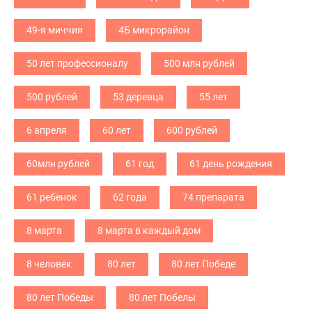
49-я миччия
4Б микрорайон
50 лет профессионалу
500 млн рублей
500 рублей
53 деревца
55 лет
6 апреля
60 лет
600 рублей
60млн рублей
61 год
61 день рождения
61 ребенок
62 года
74 препарата
8 марта
8 марта в каждый дом
8 человек
80 лет
80 лет Победе
80 лет Победы
80 лет Побелы