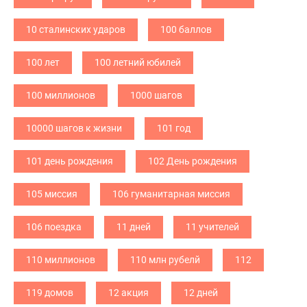
10 сталинских ударов
100 баллов
100 лет
100 летний юбилей
100 миллионов
1000 шагов
10000 шагов к жизни
101 год
101 день рождения
102 День рождения
105 миссия
106 гуманитарная миссия
106 поездка
11 дней
11 учителей
110 миллионов
110 млн рубелй
112
119 домов
12 акция
12 дней