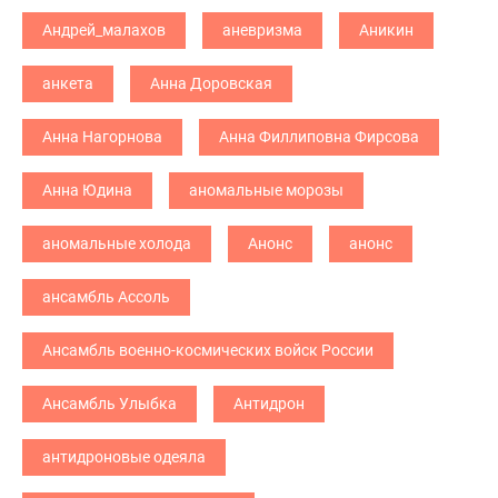
Андрей_малахов
аневризма
Аникин
анкета
Анна Доровская
Анна Нагорнова
Анна Филлиповна Фирсова
Анна Юдина
аномальные морозы
аномальные холода
Анонс
анонс
ансамбль Ассоль
Ансамбль военно-космических войск России
Ансамбль Улыбка
Антидрон
антидроновые одеяла