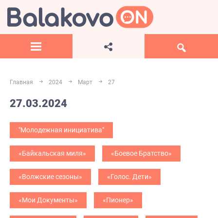
Главная
2024
Март
27
27.03.2024
"Молодежная инициатива"
«Байкальская миля»
«Боевое Братство»
«Волжские сезоны»
«Голос. Дети»
«Мои Документы»
«Пионер»