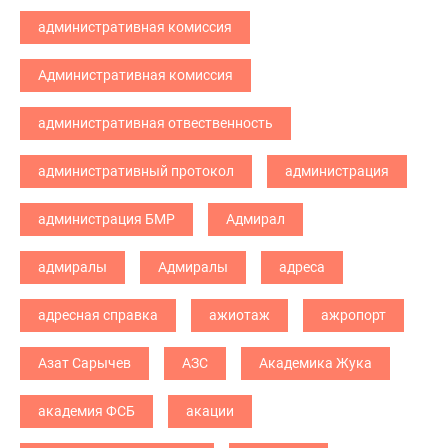
административная комиссия
Административная комиссия
административная отвественность
административный протокол
администрация
администрация БМР
Адмирал
адмиралы
Адмиралы
адреса
адресная справка
ажиотаж
ажропорт
Азат Сарычев
АЗС
Академика Жука
академия ФСБ
акации