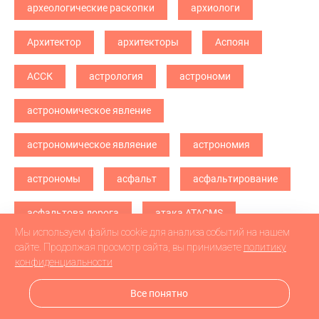
археологические раскопки
архиологи
Архитектор
архитекторы
Аспоян
АССК
астрология
астрономи
астрономическое явление
астрономическое являение
астрономия
астрономы
асфальт
асфальтирование
асфальтова дорога
атака ATACMS
Мы используем файлы cookie для анализа событий на нашем
атака БПЛА
атака дронв
атака дронов
сайте. Продолжая просмотр сайта, вы принимаете
политику
конфиденциальности
атака дронов БПЛА
атака дронов\
Все понятно
атетстаты
Аткарск