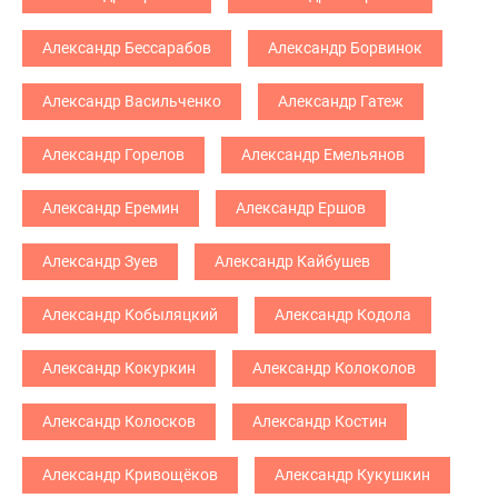
Александр Бессарабов
Александр Борвинок
Александр Васильченко
Александр Гатеж
Александр Горелов
Александр Емельянов
Александр Еремин
Александр Ершов
Александр Зуев
Александр Кайбушев
Александр Кобыляцкий
Александр Кодола
Александр Кокуркин
Александр Колоколов
Александр Колосков
Александр Костин
Александр Кривощёков
Александр Кукушкин