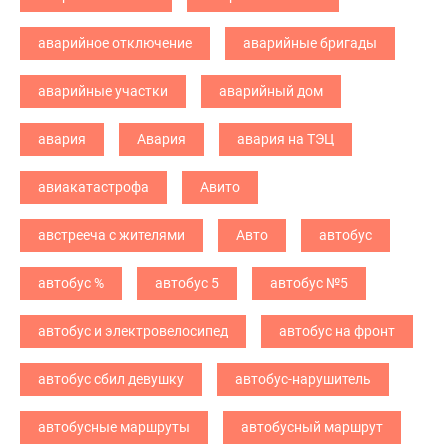
аварийное отключение
аварийные бригады
аварийные участки
аварийный дом
авария
Авария
авария на ТЭЦ
авиакатастрофа
Авито
австрееча с жителями
Авто
автобус
автобус %
автобус 5
автобус №5
автобус и электровелосипед
автобус на фронт
автобус сбил девушку
автобус-нарушитель
автобусные маршруты
автобусный маршрут