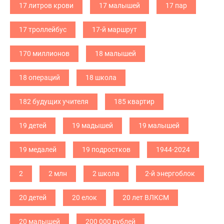
17 литров крови
17 малышей
17 пар
17 троллейбус
17-й маршрут
170 миллионов
18 малышей
18 операций
18 школа
182 будущих учителя
185 квартир
19 детей
19 мадышей
19 малышей
19 медалей
19 подростков
1944-2024
2
2 млн
2 школа
2-й энергоблок
20 детей
20 елок
20 лет ВЛКСМ
20 малышей
200 000 рублей