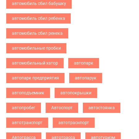
автомобиль сбил бабушку
автомобиль сбил ребенка
автомобиль сбил ренека
автомобильные пробки
автомобильный хатор
автопарк
автопарк предприятия
автопарук
автоподъемник
автопокрышки
автопробег
Автоспорт
автостоянка
автотранспорт
автотраснпорт
Автотрасса
автотрасса
автотуризм