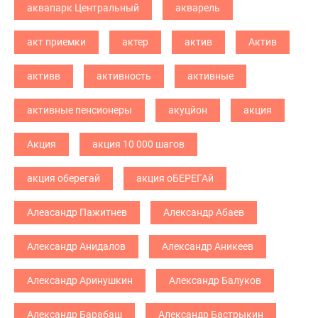
аквапарк Центральный
акварель
акт приемки
актер
актив
Актив
активв
активность
активные
активные пенсионеры
акуцйон
акция
Акция
акция 10 000 шагов
акция оберегай
акция оБЕРЕГАй
Алеасандр Пажитнев
Александр Абаев
Александр Анидалов
Александр Аникеев
Александр Аринушкин
Александр Балуков
Александр Барабаш
Александр Бастрыкин