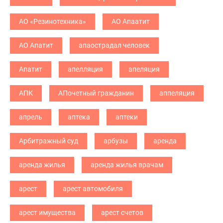
АО «Резинотехника»
АО Апаатит
АО Апатит
апаострадал человек
Апатит
апелляция
апеляция
АПК
АПочетный гражданин
аппеляция
апрель
аптека
аптеки
Арбитражный суд
арбузы
аренда
аренда жилья
аренда жилья врачам
арест
арест автомобиля
арест имущества
арест счетов