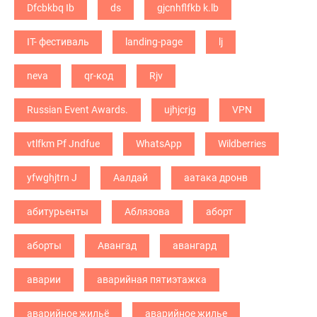
Dfcbkbq Ib
ds
gjcnhflfkb k.lb
IT- фестиваль
landing-page
lj
neva
qr-код
Rjv
Russian Event Awards.
ujhjcrjg
VPN
vtlfkm Pf Jndfue
WhatsApp
Wildberries
yfwghjtrn J
Аалдай
аатака дронв
абитурьенты
Аблязова
аборт
аборты
Авангад
авангард
аварии
аварийная пятиэтажка
аварийное жильё
аварийное жилье