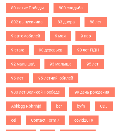
80-летие Победы
800 свадьба
802 выпускника
83 двора
88 лет
9 автомобилей
9 мая
9 пар
9 этаж
90 деревьев
90 лет ПДН
92 малыша\
93 малыша
95 лет
95-лет
95-летний юбилей
980 лет Великой Поебеде
99 день рождения
Abkbgg Rbhrjhjd
bcr
byfn
CDJ
cel
Contact Form 7
covid2019