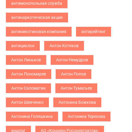
антимонопольная служба
антинаркотическая акция
антиникотиновая компания
антирейтинг
антициклон
Антон Котяков
Антон Линьков
Антон Немудров
Антон Пономарев
Антон Попов
Антон Саломатин
Антон Тумасьев
Антон Шевченко
Антонина Божкова
Антонина Голяшкина
Антонина Терехова
аншлаг
АО «Концерн Росэнергоатом»