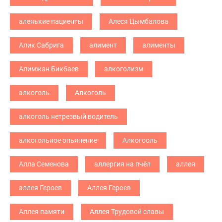
аленькие пациенты
Алеся Цымбалова
Алик Сабрига
алимент
алименты
Алимжан Бикбаев
алкоголизм
алкоголь
Алкоголь
алкоголь нетрезвый водитель
алкогольное опьянение
Алкогооль
Алла Семенова
аллергия на пчёл
аллея
аллея Героев
Аллея Героев
Аллея памяти
Аллея Трудовой славы