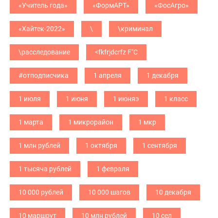
«Учитель года»
«ФормАРТ»
«ФосАгро»
«Хайтек-2022»
\
\криминал
\расследование
<fkfrjdcrfz F"C
#отподписчика
1 апреля
1 декабря
1 июля
1 июня
1 июняэ
1 класс
1 марта
1 микрорайон
1 мкр
1 млн рублей
1 октября
1 сентября
1 тысяча рублей
1 февраля
10 000 рублей
10 000 шагов
10 декабря
10 маршрут
10 млн рублей
10 сел