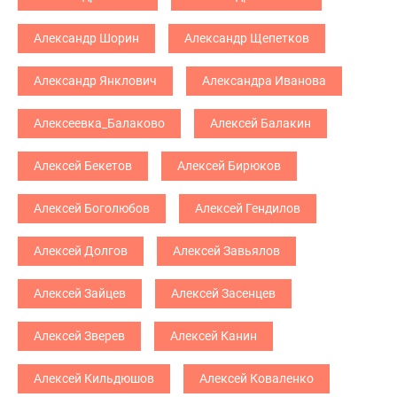
Александр Шорин
Александр Щепетков
Александр Янклович
Александра Иванова
Алексеевка_Балаково
Алексей Балакин
Алексей Бекетов
Алексей Бирюков
Алексей Боголюбов
Алексей Гендилов
Алексей Долгов
Алексей Завьялов
Алексей Зайцев
Алексей Засенцев
Алексей Зверев
Алексей Канин
Алексей Кильдюшов
Алексей Коваленко