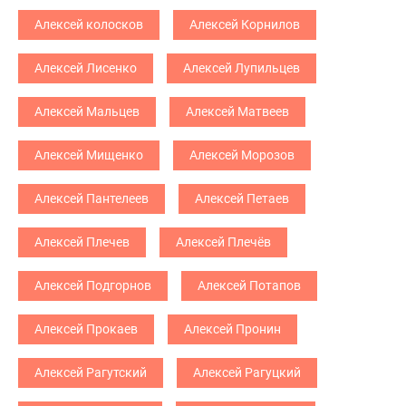
Алексей колосков
Алексей Корнилов
Алексей Лисенко
Алексей Лупильцев
Алексей Мальцев
Алексей Матвеев
Алексей Мищенко
Алексей Морозов
Алексей Пантелеев
Алексей Петаев
Алексей Плечев
Алексей Плечёв
Алексей Подгорнов
Алексей Потапов
Алексей Прокаев
Алексей Пронин
Алексей Рагутский
Алексей Рагуцкий