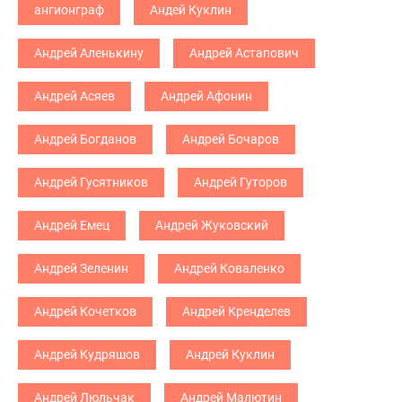
ангионграф
Андей Куклин
Андрей Аленькину
Андрей Астапович
Андрей Асяев
Андрей Афонин
Андрей Богданов
Андрей Бочаров
Андрей Гусятников
Андрей Гуторов
Андрей Емец
Андрей Жуковский
Андрей Зеленин
Андрей Коваленко
Андрей Кочетков
Андрей Кренделев
Андрей Кудряшов
Андрей Куклин
Андрей Люльчак
Андрей Малютин