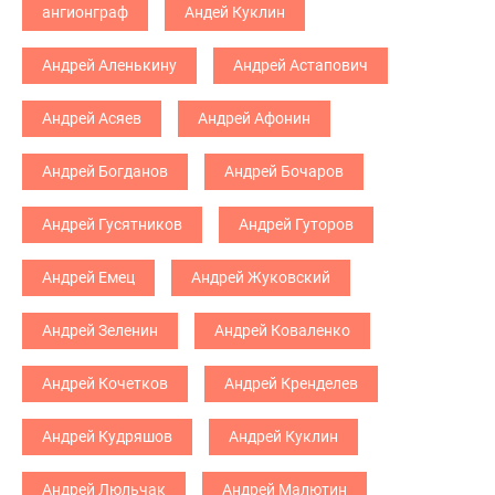
ангионграф
Андей Куклин
Андрей Аленькину
Андрей Астапович
Андрей Асяев
Андрей Афонин
Андрей Богданов
Андрей Бочаров
Андрей Гусятников
Андрей Гуторов
Андрей Емец
Андрей Жуковский
Андрей Зеленин
Андрей Коваленко
Андрей Кочетков
Андрей Кренделев
Андрей Кудряшов
Андрей Куклин
Андрей Люльчак
Андрей Малютин