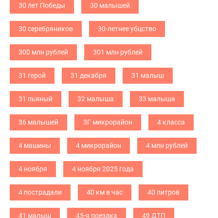
30 лет Победы
30 малышей
30 серебряников
30-летнее убцство
300 млн рублей
301 млн рублей
31 герой
31 декабря
31 малыш
31 пьяный
32 малыша
33 малыша
36 малышей
3Г микрорайон
4 класса
4 машины
4 микрорайон
4 млн рублей
4 ноября
4 ноября 2025 года
4 пострадали
40 км в час
40 литров
41 малыш
45-я поездка
49 ДТП