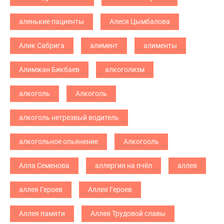
аленькие пациенты
Алеся Цымбалова
Алик Сабрига
алимент
алименты
Алимжан Бикбаев
алкоголизм
алкоголь
Алкоголь
алкоголь нетрезвый водитель
алкогольное опьянение
Алкогооль
Алла Семенова
аллергия на пчёл
аллея
аллея Героев
Аллея Героев
Аллея памяти
Аллея Трудовой славы