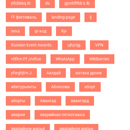
Dfcbkbq Ib
ds
gjcnhflfkb k.lb
IT- фестиваль
landing-page
lj
neva
qr-код
Rjv
Russian Event Awards.
ujhjcrjg
VPN
vtlfkm Pf Jndfue
WhatsApp
Wildberries
yfwghjtrn J
Аалдай
аатака дронв
абитурьенты
Аблязова
аборт
аборты
Авангад
авангард
аварии
аварийная пятиэтажка
аварийное жильё
аварийное жилье