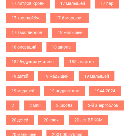
17 литров крови
17 малышей
17 пар
17 троллейбус
17-й маршрут
170 миллионов
18 малышей
18 операций
18 школа
182 будущих учителя
185 квартир
19 детей
19 мадышей
19 малышей
19 медалей
19 подростков
1944-2024
2
2 млн
2 школа
2-й энергоблок
20 детей
20 елок
20 лет ВЛКСМ
20 малышей
200 000 рублей