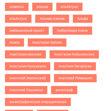
алменты
алыши
альбатрос
Альбатрос
Альмир Азизов
Альфа
амбициозный проект
Амбролидзе Алиса
Анапа
Анастасия Зубова
Анастасия иванова
Анастасия Кобылянских
Анастасия Кукушкина
Анастсия Загорская
Анатолий Землянский
Анатолий Лемешкин
Анатолий Лушников
ангиограф
ангиографическая операцияонная