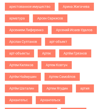
арестованное имущество
Арина Жигачева
арматура
Арсен Саркисов
Арсением Лиференко
Арсений Исаев-Удалов
Арслан Султанов
арт-объект
арт-объекты
Артек
Артём Грязнов
Артем Киляков
Артем Ковтун
Артём Наймушин
Артем Самойлов
Артём Шаталин
Артем Ягудин
артия
Архангельс
Архангельск