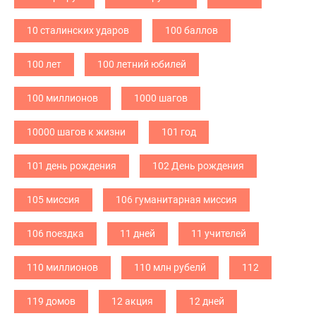
10 сталинских ударов
100 баллов
100 лет
100 летний юбилей
100 миллионов
1000 шагов
10000 шагов к жизни
101 год
101 день рождения
102 День рождения
105 миссия
106 гуманитарная миссия
106 поездка
11 дней
11 учителей
110 миллионов
110 млн рубелй
112
119 домов
12 акция
12 дней