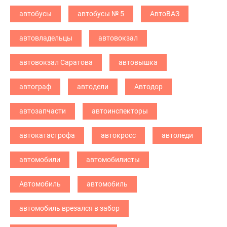
автобусы
автобусы № 5
АвтоВАЗ
автовладельцы
автовокзал
автовокзал Саратова
автовышка
автограф
автодели
Автодор
автозапчасти
автоинспекторы
автокатастрофа
автокросс
автоледи
автомобили
автомобилисты
Автомобиль
автомобиль
автомобиль врезался в забор