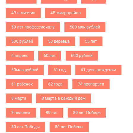
49-я миччия
4Б микрорайон
50 лет профессионалу
500 млн рублей
500 рублей
53 деревца
55 лет
6 апреля
60 лет
600 рублей
60млн рублей
61 год
61 день рождения
61 ребенок
62 года
74 препарата
8 марта
8 марта в каждый дом
8 человек
80 лет
80 лет Победе
80 лет Победы
80 лет Побелы