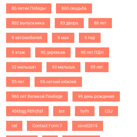
80-летие Победы
800 свадьба
802 выпускника
83 двора
88 лет
9 автомобилей
9 мая
9 пар
9 этаж
90 деревьев
90 лет ПДН
92 малыша\
93 малыша
95 лет
95-лет
95-летний юбилей
980 лет Великой Поебеде
99 день рождения
Abkbgg Rbhrjhjd
bcr
byfn
CDJ
cel
Contact Form 7
covid2019