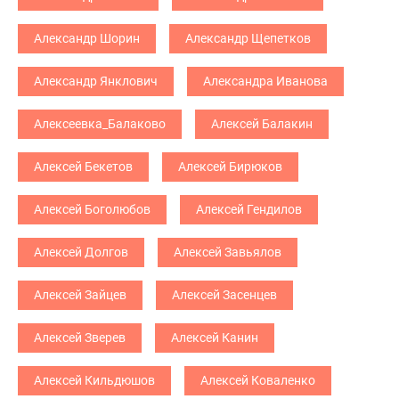
Александр Шорин
Александр Щепетков
Александр Янклович
Александра Иванова
Алексеевка_Балаково
Алексей Балакин
Алексей Бекетов
Алексей Бирюков
Алексей Боголюбов
Алексей Гендилов
Алексей Долгов
Алексей Завьялов
Алексей Зайцев
Алексей Засенцев
Алексей Зверев
Алексей Канин
Алексей Кильдюшов
Алексей Коваленко