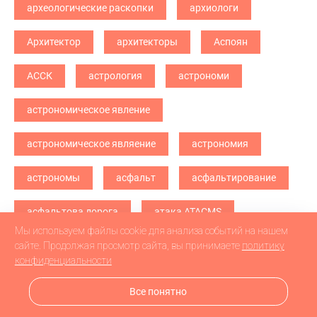
археологические раскопки
архиологи
Архитектор
архитекторы
Аспоян
АССК
астрология
астрономи
астрономическое явление
астрономическое являение
астрономия
астрономы
асфальт
асфальтирование
асфальтова дорога
атака ATACMS
Мы используем файлы cookie для анализа событий на нашем
атака БПЛА
атака дронв
атака дронов
сайте. Продолжая просмотр сайта, вы принимаете
политику
конфиденциальности
атака дронов БПЛА
атака дронов\
Все понятно
атетстаты
Аткарск