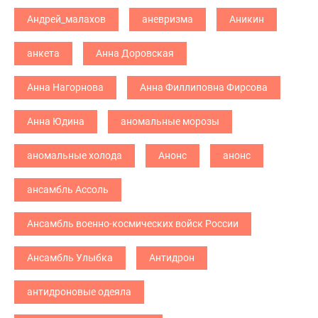
Андрей_малахов
аневризма
Аникин
анкета
Анна Доровская
Анна Нагорнова
Анна Филлиповна Фирсова
Анна Юдина
аномальные морозы
аномальные холода
Анонс
анонс
ансамбль Ассоль
Ансамбль военно-космических войск России
Ансамбль Улыбка
Антидрон
антидроновые одеяла