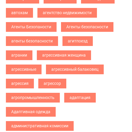
автохам
агентство недвижимости
Агенты Безопаности
Агенты безопасности
агенты безопасности
агитпоезд
агрании
агрессивная женщина
агрессивные
агрессивный балаковец
агрессия
агрессор
агропромышленность
адаптация
Адаптивная одежда
административная комиссии