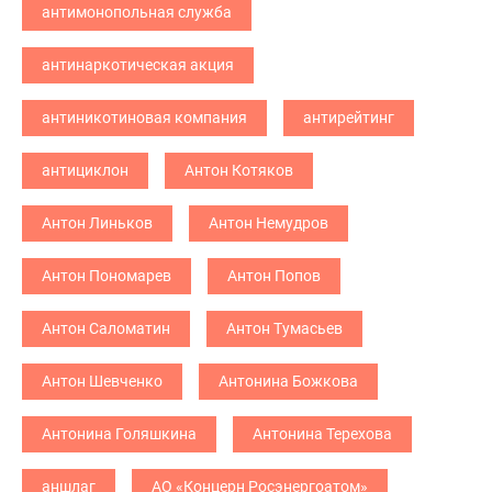
антимонопольная служба
антинаркотическая акция
антиникотиновая компания
антирейтинг
антициклон
Антон Котяков
Антон Линьков
Антон Немудров
Антон Пономарев
Антон Попов
Антон Саломатин
Антон Тумасьев
Антон Шевченко
Антонина Божкова
Антонина Голяшкина
Антонина Терехова
аншлаг
АО «Концерн Росэнергоатом»