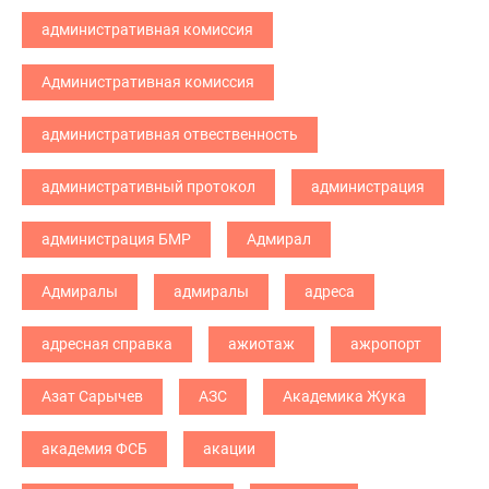
административная комиссия
Административная комиссия
административная отвественность
административный протокол
администрация
администрация БМР
Адмирал
Адмиралы
адмиралы
адреса
адресная справка
ажиотаж
ажропорт
Азат Сарычев
АЗС
Академика Жука
академия ФСБ
акации