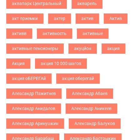
аквапарк Центральный
акварель
акт приемки
актер
актив
Актив
активв
активность
активные
активные пенсионеры
акуцйон
акция
Акция
акция 10 000 шагов
акция оБЕРЕГАй
акция оберегай
Алеасандр Пажитнев
Александр Абаев
Александр Анидалов
Александр Аникеев
Александр Аринушкин
Александр Балуков
Александр Барабаш
Александр Бастрыкин