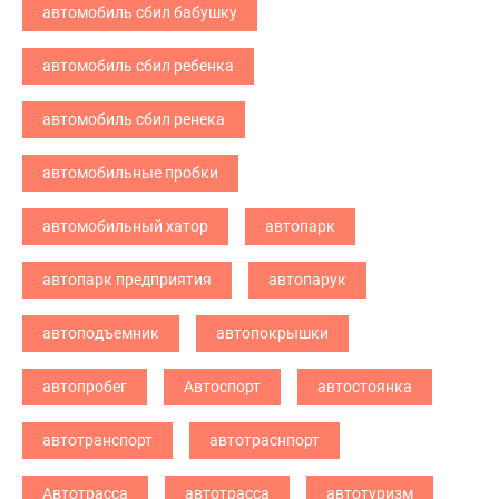
автомобиль сбил бабушку
автомобиль сбил ребенка
автомобиль сбил ренека
автомобильные пробки
автомобильный хатор
автопарк
автопарк предприятия
автопарук
автоподъемник
автопокрышки
автопробег
Автоспорт
автостоянка
автотранспорт
автотраснпорт
Автотрасса
автотрасса
автотуризм