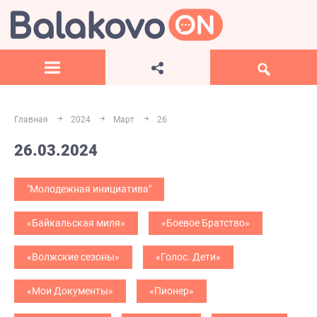
Главная
2024
Март
26
26.03.2024
"Молодежная инициатива"
«Байкальская миля»
«Боевое Братство»
«Волжские сезоны»
«Голос. Дети»
«Мои Документы»
«Пионер»