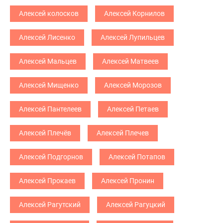
Алексей колосков
Алексей Корнилов
Алексей Лисенко
Алексей Лупильцев
Алексей Мальцев
Алексей Матвеев
Алексей Мищенко
Алексей Морозов
Алексей Пантелеев
Алексей Петаев
Алексей Плечёв
Алексей Плечев
Алексей Подгорнов
Алексей Потапов
Алексей Прокаев
Алексей Пронин
Алексей Рагутский
Алексей Рагуцкий