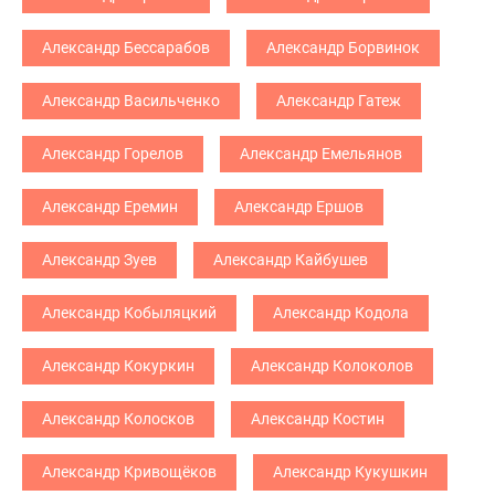
Александр Бессарабов
Александр Борвинок
Александр Васильченко
Александр Гатеж
Александр Горелов
Александр Емельянов
Александр Еремин
Александр Ершов
Александр Зуев
Александр Кайбушев
Александр Кобыляцкий
Александр Кодола
Александр Кокуркин
Александр Колоколов
Александр Колосков
Александр Костин
Александр Кривощёков
Александр Кукушкин