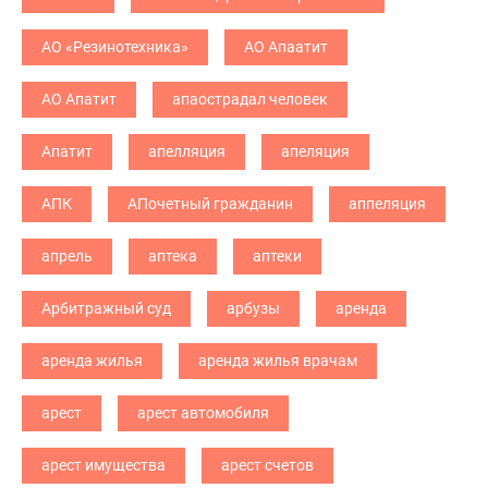
АО «Резинотехника»
АО Апаатит
АО Апатит
апаострадал человек
Апатит
апелляция
апеляция
АПК
АПочетный гражданин
аппеляция
апрель
аптека
аптеки
Арбитражный суд
арбузы
аренда
аренда жилья
аренда жилья врачам
арест
арест автомобиля
арест имущества
арест счетов