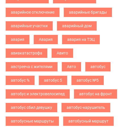
аварийное отключение
аварийные бригады
аварийные участки
аварийный дом
авария
Авария
авария на ТЭЦ
авиакатастрофа
Авито
австрееча с жителями
Авто
автобус
автобус %
автобус 5
автобус №5
автобус и электровелосипед
автобус на фронт
автобус сбил девушку
автобус-нарушитель
автобусные маршруты
автобусный маршрут