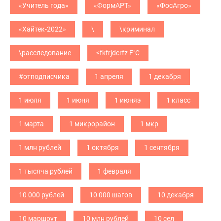
«Учитель года»
«ФормАРТ»
«ФосАгро»
«Хайтек-2022»
\
\криминал
\расследование
<fkfrjdcrfz F"C
#отподписчика
1 апреля
1 декабря
1 июля
1 июня
1 июняэ
1 класс
1 марта
1 микрорайон
1 мкр
1 млн рублей
1 октября
1 сентября
1 тысяча рублей
1 февраля
10 000 рублей
10 000 шагов
10 декабря
10 маршрут
10 млн рублей
10 сел