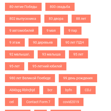
80-летие Победы
800 свадьба
802 выпускника
83 двора
88 лет
9 автомобилей
9 мая
9 пар
9 этаж
90 деревьев
90 лет ПДН
92 малыша\
93 малыша
95 лет
95-лет
95-летний юбилей
980 лет Великой Поебеде
99 день рождения
Abkbgg Rbhrjhjd
bcr
byfn
CDJ
cel
Contact Form 7
covid2019