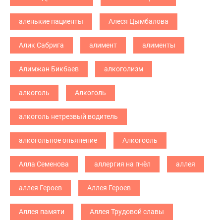
аленькие пациенты
Алеся Цымбалова
Алик Сабрига
алимент
алименты
Алимжан Бикбаев
алкоголизм
алкоголь
Алкоголь
алкоголь нетрезвый водитель
алкогольное опьянение
Алкогооль
Алла Семенова
аллергия на пчёл
аллея
аллея Героев
Аллея Героев
Аллея памяти
Аллея Трудовой славы