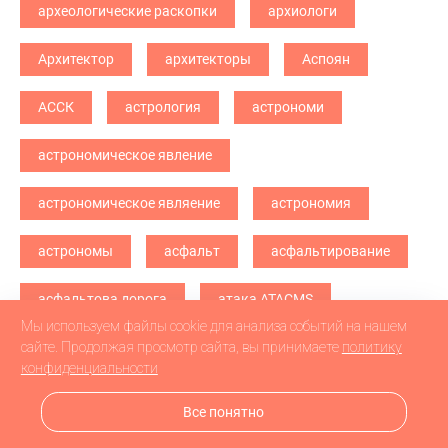
археологические раскопки
архиологи
Архитектор
архитекторы
Аспоян
АССК
астрология
астрономи
астрономическое явление
астрономическое являение
астрономия
астрономы
асфальт
асфальтирование
асфальтова дорога
атака ATACMS
Мы используем файлы cookie для анализа событий на нашем
атака БПЛА
атака дронв
атака дронов
сайте. Продолжая просмотр сайта, вы принимаете
политику
конфиденциальности
атака дронов БПЛА
атака дронов\
Все понятно
атетстаты
Аткарск