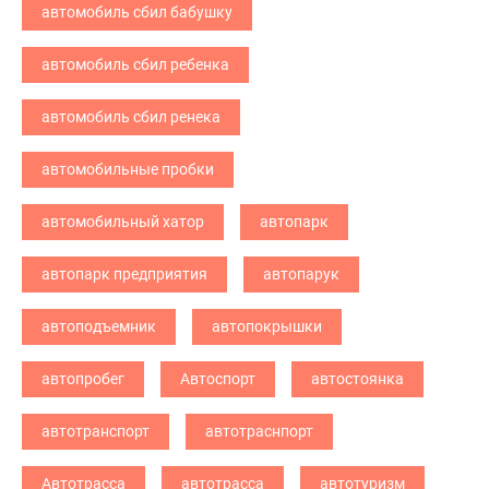
автомобиль сбил бабушку
автомобиль сбил ребенка
автомобиль сбил ренека
автомобильные пробки
автомобильный хатор
автопарк
автопарк предприятия
автопарук
автоподъемник
автопокрышки
автопробег
Автоспорт
автостоянка
автотранспорт
автотраснпорт
Автотрасса
автотрасса
автотуризм