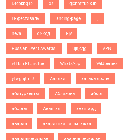
Dfcbkbq Ib
ds
gjcnhflfkb k.lb
IT- фестиваль
landing-page
lj
neva
qr-код
Rjv
Russian Event Awards.
ujhjcrjg
VPN
vtlfkm Pf Jndfue
WhatsApp
Wildberries
yfwghjtrn J
Аалдай
аатака дронв
абитурьенты
Аблязова
аборт
аборты
Авангад
авангард
аварии
аварийная пятиэтажка
аварийное жильё
аварийное жилье