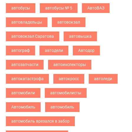
автобусы
автобусы № 5
АвтоВАЗ
автовладельцы
автовокзал
автовокзал Саратова
автовышка
автограф
автодели
Автодор
автозапчасти
автоинспекторы
автокатастрофа
автокросс
автоледи
автомобили
автомобилисты
Автомобиль
автомобиль
автомобиль врезался в забор