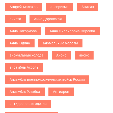
Андрей_малахов
аневризма
Аникин
анкета
Анна Доровская
Анна Нагорнова
Анна Филлиповна Фирсова
Анна Юдина
аномальные морозы
аномальные холода
Анонс
анонс
ансамбль Ассоль
Ансамбль военно-космических войск России
Ансамбль Улыбка
Антидрон
антидроновые одеяла