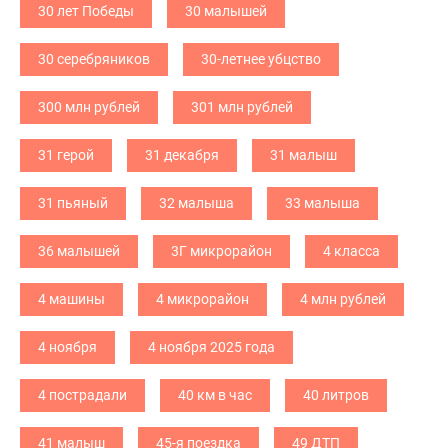
30 лет Победы
30 малышей
30 серебряников
30-летнее убцство
300 млн рублей
301 млн рублей
31 герой
31 декабря
31 малыш
31 пьяный
32 малыша
33 малыша
36 малышей
3Г микрорайон
4 класса
4 машины
4 микрорайон
4 млн рублей
4 ноября
4 ноября 2025 года
4 пострадали
40 км в час
40 литров
41 малыш
45-я поездка
49 ДТП