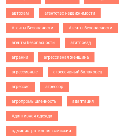
автохам
агентство недвижимости
Агенты Безопаности
Агенты безопасности
агенты безопасности
агитпоезд
агрании
агрессивная женщина
агрессивные
агрессивный балаковец
агрессия
агрессор
агропромышленность
адаптация
Адаптивная одежда
административная комиссии