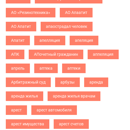
АО «Резинотехника»
АО Апаатит
АО Апатит
апаострадал человек
Апатит
апелляция
апеляция
АПК
АПочетный гражданин
аппеляция
апрель
аптека
аптеки
Арбитражный суд
арбузы
аренда
аренда жилья
аренда жилья врачам
арест
арест автомобиля
арест имущества
арест счетов