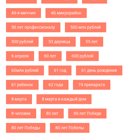
49-я миччия
4Б микрорайон
50 лет профессионалу
500 млн рублей
500 рублей
53 деревца
55 лет
6 апреля
60 лет
600 рублей
60млн рублей
61 год
61 день рождения
61 ребенок
62 года
74 препарата
8 марта
8 марта в каждый дом
8 человек
80 лет
80 лет Победе
80 лет Победы
80 лет Побелы