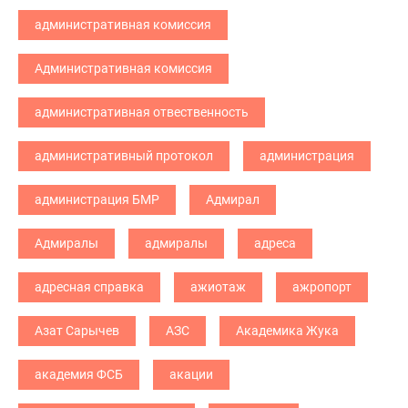
административная комиссия
Административная комиссия
административная отвественность
административный протокол
администрация
администрация БМР
Адмирал
Адмиралы
адмиралы
адреса
адресная справка
ажиотаж
ажропорт
Азат Сарычев
АЗС
Академика Жука
академия ФСБ
акации