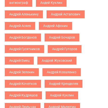
ангионграф
Андей Куклин
Андрей Аленькину
Андрей Астапович
Андрей Асяев
Андрей Афонин
Андрей Богданов
Андрей Бочаров
Андрей Гусятников
Андрей Гуторов
Андрей Емец
Андрей Жуковский
Андрей Зеленин
Андрей Коваленко
Андрей Кочетков
Андрей Кренделев
Андрей Кудряшов
Андрей Куклин
Андрей Люльчак
Андрей Малютин