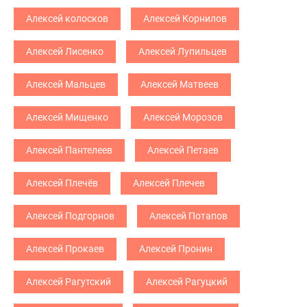
Алексей колосков
Алексей Корнилов
Алексей Лисенко
Алексей Лупильцев
Алексей Мальцев
Алексей Матвеев
Алексей Мищенко
Алексей Морозов
Алексей Пантелеев
Алексей Петаев
Алексей Плечёв
Алексей Плечев
Алексей Подгорнов
Алексей Потапов
Алексей Прокаев
Алексей Пронин
Алексей Рагутский
Алексей Рагуцкий