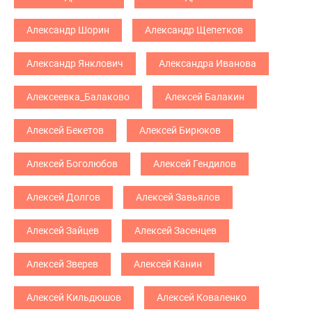
Александр Шорин
Александр Щепетков
Александр Янклович
Александра Иванова
Алексеевка_Балаково
Алексей Балакин
Алексей Бекетов
Алексей Бирюков
Алексей Боголюбов
Алексей Гендилов
Алексей Долгов
Алексей Завьялов
Алексей Зайцев
Алексей Засенцев
Алексей Зверев
Алексей Канин
Алексей Кильдюшов
Алексей Коваленко