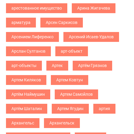
арестованное имущество
Арина Жигачева
арматура
Арсен Саркисов
Арсением Лиференко
Арсений Исаев-Удалов
Арслан Султанов
арт-объект
арт-объекты
Артек
Артём Грязнов
Артем Киляков
Артем Ковтун
Артём Наймушин
Артем Самойлов
Артём Шаталин
Артем Ягудин
артия
Архангельс
Архангельск