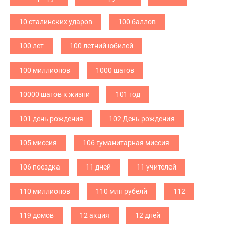
10 сталинских ударов
100 баллов
100 лет
100 летний юбилей
100 миллионов
1000 шагов
10000 шагов к жизни
101 год
101 день рождения
102 День рождения
105 миссия
106 гуманитарная миссия
106 поездка
11 дней
11 учителей
110 миллионов
110 млн рубелй
112
119 домов
12 акция
12 дней