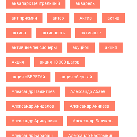
аквапарк Центральный
акварель
акт приемки
актер
Актив
актив
активв
активность
активные
активные пенсионеры
акуцйон
акция
Акция
акция 10 000 шагов
акция оБЕРЕГАй
акция оберегай
Алеасандр Пажитнев
Александр Абаев
Александр Анидалов
Александр Аникеев
Александр Аринушкин
Александр Балуков
Александр Барабаш
Александр Бастрыкин