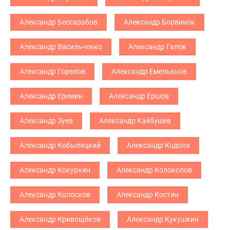
Александр Бессарабов
Александр Борвинок
Александр Васильченко
Александр Гатеж
Александр Горелов
Александр Емельянов
Александр Еремин
Александр Ершов
Александр Зуев
Александр Кайбушев
Александр Кобыляцкий
Александр Кодола
Александр Кокуркин
Александр Колоколов
Александр Колосков
Александр Костин
Александр Кривощёков
Александр Кукушкин