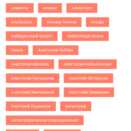
алменты
алыши
альбатрос
Альбатрос
Альмир Азизов
Альфа
амбициозный проект
Амбролидзе Алиса
Анапа
Анастасия Зубова
Анастасия иванова
Анастасия Кобылянских
Анастасия Кукушкина
Анастсия Загорская
Анатолий Землянский
Анатолий Лемешкин
Анатолий Лушников
ангиограф
ангиографическая операцияонная