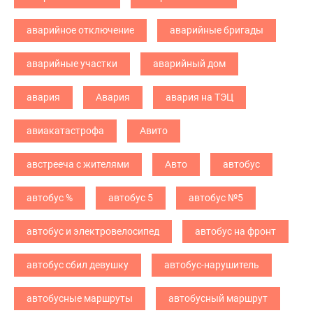
аварийное отключение
аварийные бригады
аварийные участки
аварийный дом
авария
Авария
авария на ТЭЦ
авиакатастрофа
Авито
австрееча с жителями
Авто
автобус
автобус %
автобус 5
автобус №5
автобус и электровелосипед
автобус на фронт
автобус сбил девушку
автобус-нарушитель
автобусные маршруты
автобусный маршрут