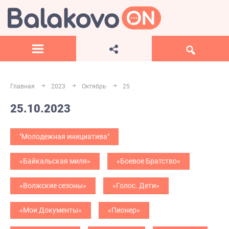
Главная
2023
Октябрь
25
25.10.2023
"Молодежная инициатива"
«Байкальская миля»
«Боевое Братство»
«Волжские сезоны»
«Голос. Дети»
«Мои Документы»
«Пионер»