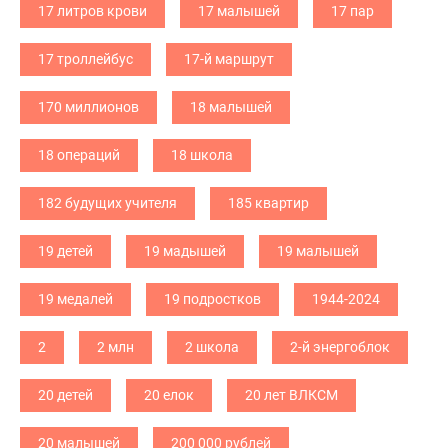
17 литров крови
17 малышей
17 пар
17 троллейбус
17-й маршрут
170 миллионов
18 малышей
18 операций
18 школа
182 будущих учителя
185 квартир
19 детей
19 мадышей
19 малышей
19 медалей
19 подростков
1944-2024
2
2 млн
2 школа
2-й энергоблок
20 детей
20 елок
20 лет ВЛКСМ
20 малышей
200 000 рублей