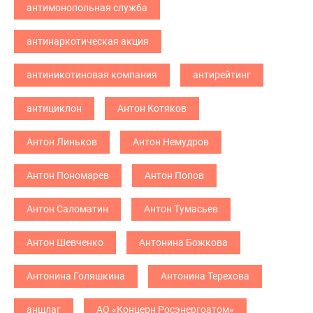
антимонопольная служба
антинаркотическая акция
антиникотиновая компания
антирейтинг
антициклон
Антон Котяков
Антон Линьков
Антон Немудров
Антон Пономарев
Антон Попов
Антон Саломатин
Антон Тумасьев
Антон Шевченко
Антонина Божкова
Антонина Голяшкина
Антонина Терехова
аншлаг
АО «Концерн Росэнергоатом»