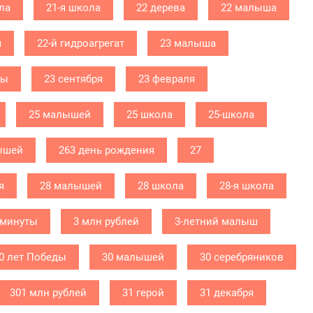
ла
21-я школа
22 дерева
22 малыша
я
22-й гидроагрегат
23 малыша
бы
23 сентября
23 февраля
25 малышей
25 школа
25-школа
ышей
263 день рождения
27
я
28 малышей
28 школа
28-я школа
 минуты
3 млн рублей
3-летний малыш
0 лет Победы
30 малышей
30 серебряников
301 млн рублей
31 герой
31 декабря