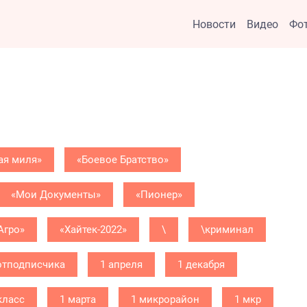
Новости
Видео
Фо
ая миля»
«Боевое Братство»
«Мои Документы»
«Пионер»
Агро»
«Хайтек-2022»
\
\криминал
отподписчика
1 апреля
1 декабря
класс
1 марта
1 микрорайон
1 мкр