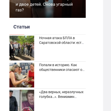
и двое детей. Снова угарный
газ?
Статьи
Ночная атака БПЛА в
Саратовской области: есть
погибшие и пострадавшие
Попали в историю. Как
общественники спасают от
забвения старинные
фотоархивы
«Два верных, неразлучных
голубка…». Вениамин
Кузнецов вспоминает о
своей супруге