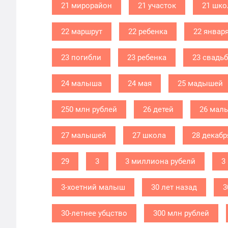
21 мирорайон
21 участок
21 шко
22 маршрут
22 ребенка
22 январ
23 погибли
23 ребенка
23 свадь
24 малыша
24 мая
25 мадышей
250 млн рублей
26 детей
26 мал
27 малышей
27 школа
28 декабр
29
3
3 миллиона рубелй
3
3-хоетний малыш
30 лет назад
3
30-летнее убцство
300 млн рублей