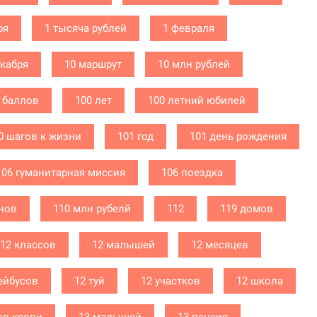
ря
1 тысяча рублей
1 февраля
екабря
10 маршрут
10 млн рублей
 баллов
100 лет
100 летний юбилей
0 шагов к жизни
101 год
101 день рождения
106 гуманитарная миссия
106 поездка
нов
110 млн рубелй
112
119 домов
12 классов
12 малышей
12 месяцев
ейбусов
12 туй
12 участков
12 школа