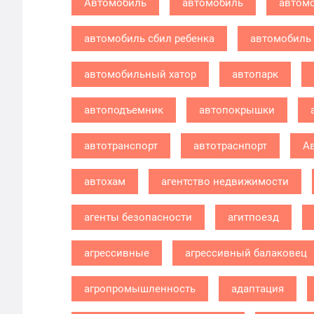
Автомобиль
автомобиль
автомо
автомобиль сбил ребенка
автомобиль 
автомобильный хатор
автопарк
автоподъемник
автопокрышки
автотранспорт
автотраснпорт
А
автохам
агентство недвижимости
агенты безопасности
агитпоезд
агрессивные
агрессивный балаковец
агропромышленность
адаптация