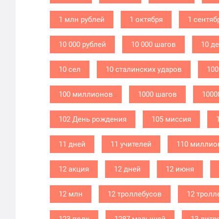
1 млн рублей
1 октября
1 сентяб
10 000 рублей
10 000 шагов
10 д
10 сел
10 сталинских ударов
100
100 миллионов
1000 шагов
1000
102 День рождения
105 миссия
11 дней
11 учителей
110 миллио
12 акция
12 дней
12 июня
12 млн
12 троллебусов
12 тролл