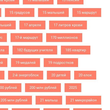
ов крови
13 малышей
13 пенсия
15 градусов
15 малышей
15 маршрут
алышей
17 апреля
17 литров крови
ус
17-й маршрут
170 миллионов
ола
182 будущих учителя
185 квартир
ей
19 медалей
19 подростков
2-й энергоблок
20 детей
20 елок
000 рублей
200 млн рублей
2025
205 млн рублей
21 малыш
21 микрорайон