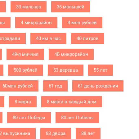
а
33 малыша
36 малышей
ны
4 микрорайон
4 млн рублей
острадали
40 км в час
40 литров
49-я миччия
4Б микрорайон
500 рублей
53 деревца
55 лет
60млн рублей
61 год
61 день рождения
8 марта
8 марта в каждый дом
80 лет Победы
80 лет Побелы
2 выпускника
83 двора
88 лет