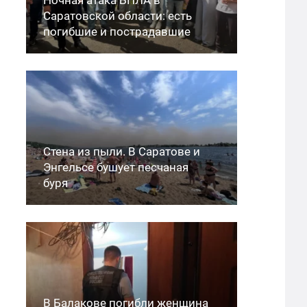
Саратовской области: есть
погибшие и пострадавшие
Стена из пыли. В Саратове и
Энгельсе бушует песчаная
буря
В Балакове погибли женщина