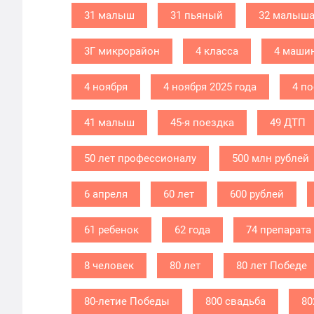
31 малыш
31 пьяный
32 малыш
3Г микрорайон
4 класса
4 маши
4 ноября
4 ноября 2025 года
4 п
41 малыш
45-я поездка
49 ДТП
50 лет профессионалу
500 млн рублей
6 апреля
60 лет
600 рублей
61 ребенок
62 года
74 препарата
8 человек
80 лет
80 лет Победе
80-летие Победы
800 свадьба
80