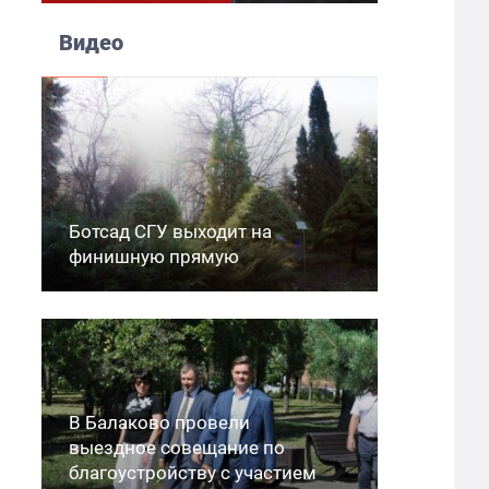
Видео
Ботсад СГУ выходит на
финишную прямую
В Балаково провели
выездное совещание по
благоустройству с участием