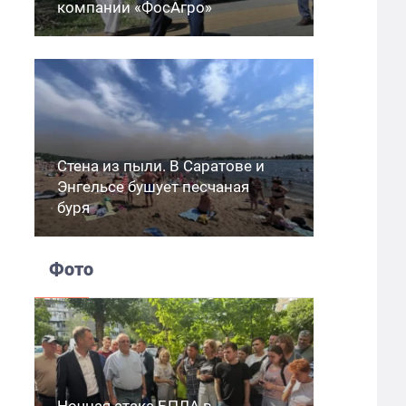
компании «ФосАгро»
Стена из пыли. В Саратове и
Энгельсе бушует песчаная
буря
Фото
Ночная атака БПЛА в