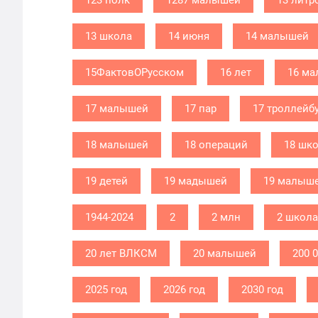
123 полк
1287 малышей
13 литр
13 школа
14 июня
14 малышей
15ФактовОРусском
16 лет
16 м
17 малышей
17 пар
17 троллейб
18 малышей
18 операций
18 шк
19 детей
19 мадышей
19 малыш
1944-2024
2
2 млн
2 школа
20 лет ВЛКСМ
20 малышей
200 
2025 год
2026 год
2030 год