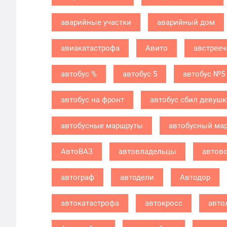
аварийные участки
аварийный дом
авиакатастрофа
Авито
австрееч
автобус %
автобус 5
автобус №5
автобус на фронт
автобус сбил девушк
автобусные маршруты
автобусный ма
АвтоВАЗ
автовладельцы
автов
автограф
автодели
Автодор
автокатастрофа
автокросс
авто