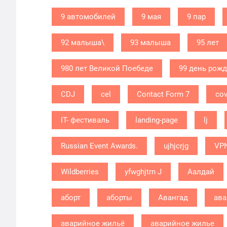
9 автомобилей
9 мая
9 пар
92 малыша\
93 малыша
95 лет
980 лет Великой Поебеде
99 день рож
CDJ
cel
Contact Form 7
cov
IT- фестиваль
landing-page
lj
Russian Event Awards.
ujhjcrjg
VP
Wildberries
yfwghjtrn J
Аалдай
аборт
аборты
Авангад
ава
аварийное жильё
аварийное жилье