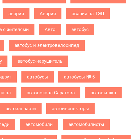
авария
Авария
авария на ТЭЦ
а с жителями
Авто
автобус
автобус и электровелосипед
у
автобус-нарушитель
ршрут
автобусы
автобусы № 5
окзал
автовокзал Саратова
автовышка
автозапчасти
автоинспекторы
леди
автомобили
автомобилисты