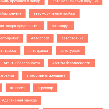
биль врезался в забор
автомобиль сбил бабушку
сбил ренека
автомобильные пробки
автопарк предприятия
автопарук
автопробег
Автоспорт
автостоянка
втотрасса
автотрасса
автотуризм
Агенты Безопаности
Агенты безопасности
агрании
агрессивная женщина
агрессия
агрессор
Адаптивная одежда