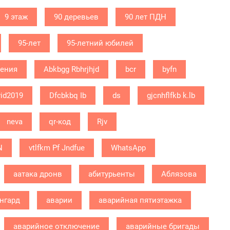
9 этаж
90 деревьев
90 лет ПДН
95-лет
95-летний юбилей
дения
Abkbgg Rbhrjhjd
bcr
byfn
id2019
Dfcbkbq Ib
ds
gjcnhflfkb k.lb
neva
qr-код
Rjv
N
vtlfkm Pf Jndfue
WhatsApp
аатака дронв
абитурьенты
Аблязова
нгард
аварии
аварийная пятиэтажка
аварийное отключение
аварийные бригады