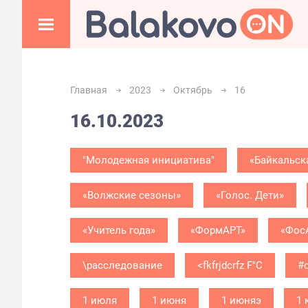
Главная
2023
Октябрь
16
16.10.2023
"Молодежная инициатива"
«Байкальск
«Волжские сезоны»
«Голос. Дети»
«Учитель года»
«ФормАРТ»
«Фос
\расследование
<fkfrjdcrfz F"C
#
1 июля
1 июня
1 июняэ
1 