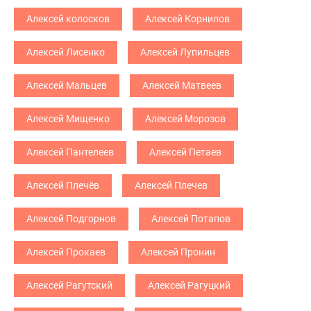
Алексей колосков
Алексей Корнилов
Алексей Лисенко
Алексей Лупильцев
Алексей Мальцев
Алексей Матвеев
Алексей Мищенко
Алексей Морозов
Алексей Пантелеев
Алексей Петаев
Алексей Плечёв
Алексей Плечев
Алексей Подгорнов
Алексей Потапов
Алексей Прокаев
Алексей Пронин
Алексей Рагутский
Алексей Рагуцкий