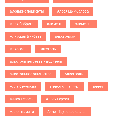
аленькие пациенты
Алеся Цымбалова
Алик Сабрига
алимент
алименты
Алимжан Бикбаев
алкоголизм
Алкоголь
алкоголь
алкоголь нетрезвый водитель
алкогольное опьянение
Алкогооль
Алла Семенова
аллергия на пчёл
аллея
аллея Героев
Аллея Героев
Аллея памяти
Аллея Трудовой славы