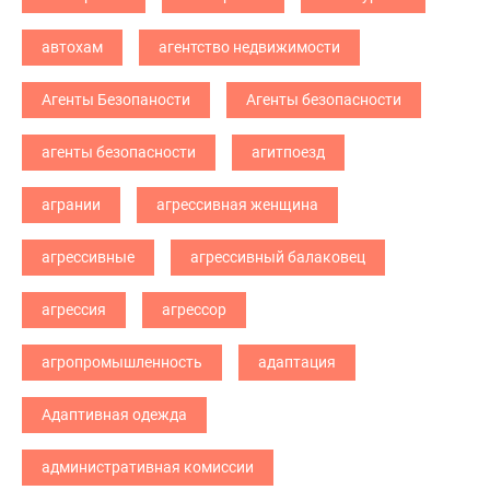
автохам
агентство недвижимости
Агенты Безопаности
Агенты безопасности
агенты безопасности
агитпоезд
агрании
агрессивная женщина
агрессивные
агрессивный балаковец
агрессия
агрессор
агропромышленность
адаптация
Адаптивная одежда
административная комиссии