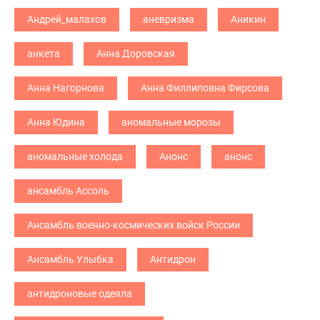
Андрей_малахов
аневризма
Аникин
анкета
Анна Доровская
Анна Нагорнова
Анна Филлиповна Фирсова
Анна Юдина
аномальные морозы
аномальные холода
Анонс
анонс
ансамбль Ассоль
Ансамбль военно-космических войск России
Ансамбль Улыбка
Антидрон
антидроновые одеяла