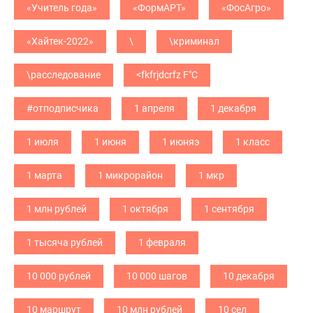
«Учитель года»
«ФормАРТ»
«ФосАгро»
«Хайтек-2022»
\
\криминал
\расследование
<fkfrjdcrfz F"C
#отподписчика
1 апреля
1 декабря
1 июля
1 июня
1 июняэ
1 класс
1 марта
1 микрорайон
1 мкр
1 млн рублей
1 октября
1 сентября
1 тысяча рублей
1 февраля
10 000 рублей
10 000 шагов
10 декабря
10 маршрут
10 млн рублей
10 сел