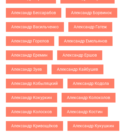
Александр Бессарабов
Александр Борвинок
Александр Васильченко
Александр Гатеж
Александр Горелов
Александр Емельянов
Александр Еремин
Александр Ершов
Александр Зуев
Александр Кайбушев
Александр Кобыляцкий
Александр Кодола
Александр Кокуркин
Александр Колоколов
Александр Колосков
Александр Костин
Александр Кривощёков
Александр Кукушкин