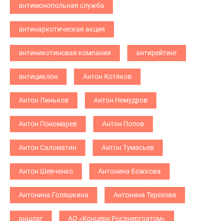
антимонопольная служба
антинаркотическая акция
антиникотиновая компания
антирейтинг
антициклон
Антон Котяков
Антон Линьков
Антон Немудров
Антон Пономарев
Антон Попов
Антон Саломатин
Антон Тумасьев
Антон Шевченко
Антонина Божкова
Антонина Голяшкина
Антонина Терехова
аншлаг
АО «Концерн Росэнергоатом»