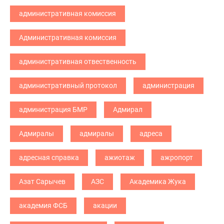
административная комиссия
Административная комиссия
административная отвественность
административный протокол
администрация
администрация БМР
Адмирал
Адмиралы
адмиралы
адреса
адресная справка
ажиотаж
ажропорт
Азат Сарычев
АЗС
Академика Жука
академия ФСБ
акации