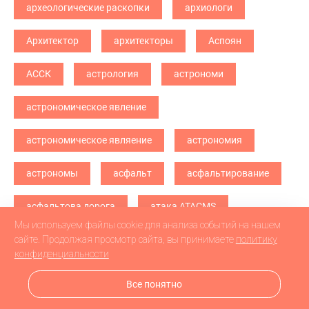
археологические раскопки
архиологи
Архитектор
архитекторы
Аспоян
АССК
астрология
астрономи
астрономическое явление
астрономическое являение
астрономия
астрономы
асфальт
асфальтирование
асфальтова дорога
атака ATACMS
Мы используем файлы cookie для анализа событий на нашем
атака БПЛА
атака дронв
атака дронов
сайте. Продолжая просмотр сайта, вы принимаете
политику
конфиденциальности
атака дронов БПЛА
атака дронов\
Все понятно
атетстаты
Аткарск