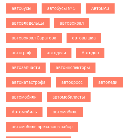
автобусы
автобусы № 5
АвтоВАЗ
автовладельцы
автовокзал
автовокзал Саратова
автовышка
автограф
автодели
Автодор
автозапчасти
автоинспекторы
автокатастрофа
автокросс
автоледи
автомобили
автомобилисты
Автомобиль
автомобиль
автомобиль врезался в забор