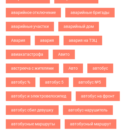
аварийное отключение
аварийные бригады
аварийные участки
аварийный дом
Авария
авария
авария на ТЭЦ
авиакатастрофа
Авито
австрееча с жителями
Авто
автобус
автобус %
автобус 5
автобус №5
автобус и электровелосипед
автобус на фронт
автобус сбил девушку
автобус-нарушитель
автобусные маршруты
автобусный маршрут