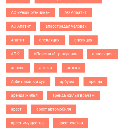
АО «Резинотехника»
АО Апаатит
АО Апатит
апаострадал человек
Апатит
апелляция
апеляция
АПК
АПочетный гражданин
аппеляция
апрель
аптека
аптеки
Арбитражный суд
арбузы
аренда
аренда жилья
аренда жилья врачам
арест
арест автомобиля
арест имущества
арест счетов