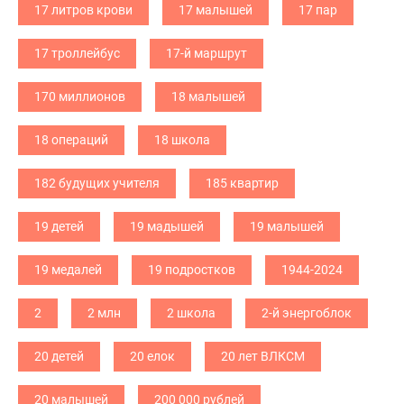
17 литров крови
17 малышей
17 пар
17 троллейбус
17-й маршрут
170 миллионов
18 малышей
18 операций
18 школа
182 будущих учителя
185 квартир
19 детей
19 мадышей
19 малышей
19 медалей
19 подростков
1944-2024
2
2 млн
2 школа
2-й энергоблок
20 детей
20 елок
20 лет ВЛКСМ
20 малышей
200 000 рублей