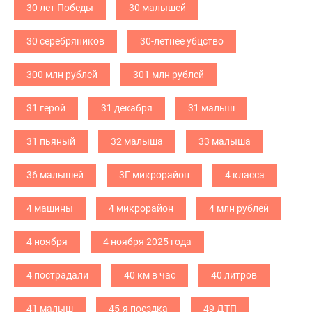
30 лет Победы
30 малышей
30 серебряников
30-летнее убцство
300 млн рублей
301 млн рублей
31 герой
31 декабря
31 малыш
31 пьяный
32 малыша
33 малыша
36 малышей
3Г микрорайон
4 класса
4 машины
4 микрорайон
4 млн рублей
4 ноября
4 ноября 2025 года
4 пострадали
40 км в час
40 литров
41 малыш
45-я поездка
49 ДТП