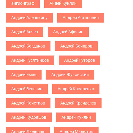
ангионграф
Андей Куклин
Андрей Аленькину
Андрей Астапович
Андрей Асяев
Андрей Афонин
Андрей Богданов
Андрей Бочаров
Андрей Гусятников
Андрей Гуторов
Андрей Емец
Андрей Жуковский
Андрей Зеленин
Андрей Коваленко
Андрей Кочетков
Андрей Кренделев
Андрей Кудряшов
Андрей Куклин
Андрей Люльчак
Андрей Малютин