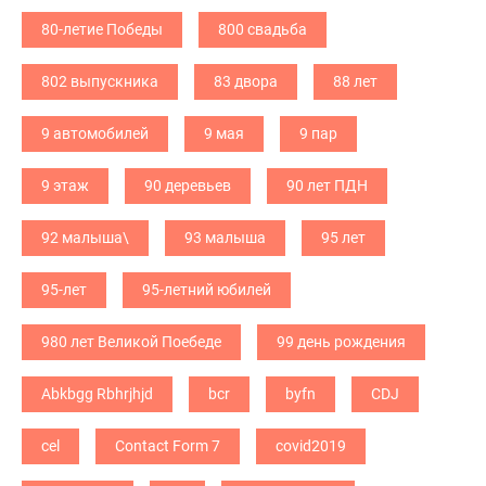
80-летие Победы
800 свадьба
802 выпускника
83 двора
88 лет
9 автомобилей
9 мая
9 пар
9 этаж
90 деревьев
90 лет ПДН
92 малыша\
93 малыша
95 лет
95-лет
95-летний юбилей
980 лет Великой Поебеде
99 день рождения
Abkbgg Rbhrjhjd
bcr
byfn
CDJ
cel
Contact Form 7
covid2019