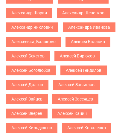
Александр Шорин
Александр Щепетков
Александр Янклович
Александра Иванова
Алексеевка_Балаково
Алексей Балакин
Алексей Бекетов
Алексей Бирюков
Алексей Боголюбов
Алексей Гендилов
Алексей Долгов
Алексей Завьялов
Алексей Зайцев
Алексей Засенцев
Алексей Зверев
Алексей Канин
Алексей Кильдюшов
Алексей Коваленко