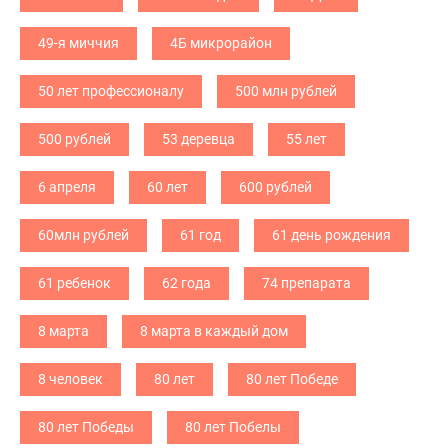
49-я миччия
4Б микрорайон
50 лет профессионалу
500 млн рублей
500 рублей
53 деревца
55 лет
6 апреля
60 лет
600 рублей
60млн рублей
61 год
61 день рождения
61 ребенок
62 года
74 препарата
8 марта
8 марта в каждый дом
8 человек
80 лет
80 лет Победе
80 лет Победы
80 лет Побелы