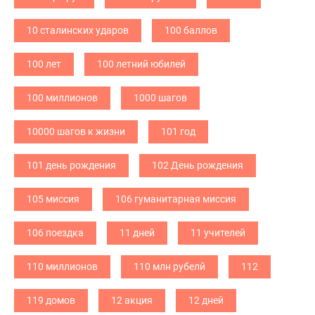
10 сталинских ударов
100 баллов
100 лет
100 летний юбилей
100 миллионов
1000 шагов
10000 шагов к жизни
101 год
101 день рождения
102 День рождения
105 миссия
106 гуманитарная миссия
106 поездка
11 дней
11 учителей
110 миллионов
110 млн рубелй
112
119 домов
12 акция
12 дней