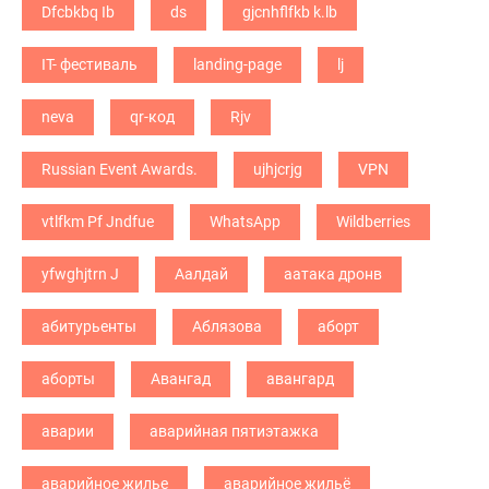
Dfcbkbq Ib
ds
gjcnhflfkb k.lb
IT- фестиваль
landing-page
lj
neva
qr-код
Rjv
Russian Event Awards.
ujhjcrjg
VPN
vtlfkm Pf Jndfue
WhatsApp
Wildberries
yfwghjtrn J
Аалдай
аатака дронв
абитурьенты
Аблязова
аборт
аборты
Авангад
авангард
аварии
аварийная пятиэтажка
аварийное жилье
аварийное жильё