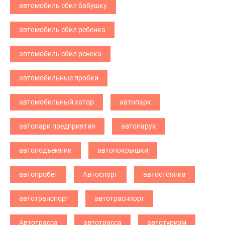
автомобиль сбил бабушку
автомобиль сбил ребенка
автомобиль сбил ренека
автомобильные пробки
автомобильный хатор
автопарк
автопарк предприятия
автопарук
автоподъемник
автопокрышки
автопробег
Автоспорт
автостоянка
автотранспорт
автотраснпорт
Автотрасса
автотрасса
автотуризм