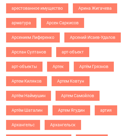
арестованное имущество
Арина Жигачева
арматура
Арсен Саркисов
Арсением Лиференко
Арсений Исаев-Удалов
Арслан Султанов
арт-объект
арт-объекты
Артек
Артём Грязнов
Артем Киляков
Артем Ковтун
Артём Наймушин
Артем Самойлов
Артём Шаталин
Артем Ягудин
артия
Архангельс
Архангельск