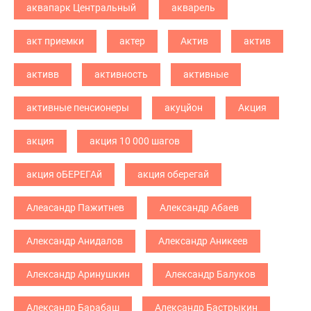
аквапарк Центральный
акварель
акт приемки
актер
Актив
актив
активв
активность
активные
активные пенсионеры
акуцйон
Акция
акция
акция 10 000 шагов
акция оБЕРЕГАй
акция оберегай
Алеасандр Пажитнев
Александр Абаев
Александр Анидалов
Александр Аникеев
Александр Аринушкин
Александр Балуков
Александр Барабаш
Александр Бастрыкин