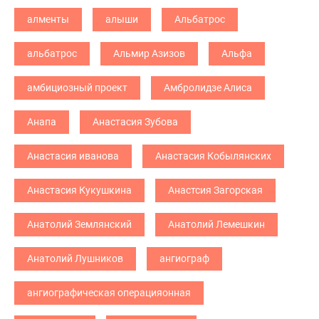
алменты
алыши
Альбатрос
альбатрос
Альмир Азизов
Альфа
амбициозный проект
Амбролидзе Алиса
Анапа
Анастасия Зубова
Анастасия иванова
Анастасия Кобылянских
Анастасия Кукушкина
Анастсия Загорская
Анатолий Землянский
Анатолий Лемешкин
Анатолий Лушников
ангиограф
ангиографическая операцияонная