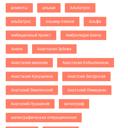
алменты
алыши
Альбатрос
альбатрос
Альмир Азизов
Альфа
амбициозный проект
Амбролидзе Алиса
Анапа
Анастасия Зубова
Анастасия иванова
Анастасия Кобылянских
Анастасия Кукушкина
Анастсия Загорская
Анатолий Землянский
Анатолий Лемешкин
Анатолий Лушников
ангиограф
ангиографическая операцияонная