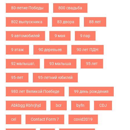
80-летие Победы
800 свадьба
802 выпускника
83 двора
88 лет
9 автомобилей
9 мая
9 пар
9 этаж
90 деревьев
90 лет ПДН
92 малыша\
93 малыша
95 лет
95-лет
95-летний юбилей
980 лет Великой Поебеде
99 день рождения
Abkbgg Rbhrjhjd
bcr
byfn
CDJ
cel
Contact Form 7
covid2019