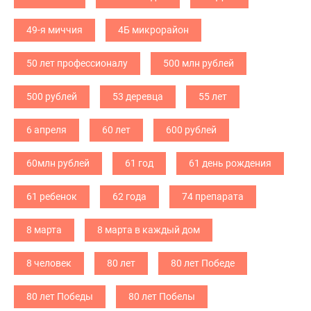
49-я миччия
4Б микрорайон
50 лет профессионалу
500 млн рублей
500 рублей
53 деревца
55 лет
6 апреля
60 лет
600 рублей
60млн рублей
61 год
61 день рождения
61 ребенок
62 года
74 препарата
8 марта
8 марта в каждый дом
8 человек
80 лет
80 лет Победе
80 лет Победы
80 лет Побелы