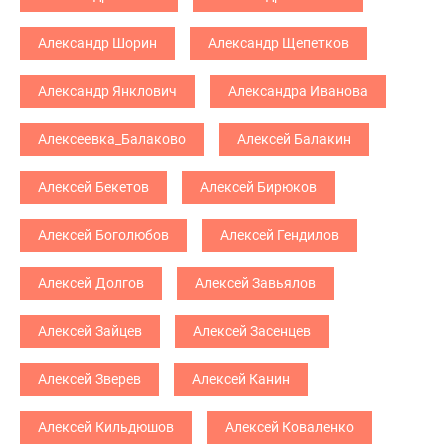
Александр Шорин
Александр Щепетков
Александр Янклович
Александра Иванова
Алексеевка_Балаково
Алексей Балакин
Алексей Бекетов
Алексей Бирюков
Алексей Боголюбов
Алексей Гендилов
Алексей Долгов
Алексей Завьялов
Алексей Зайцев
Алексей Засенцев
Алексей Зверев
Алексей Канин
Алексей Кильдюшов
Алексей Коваленко