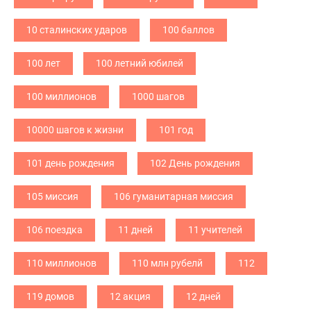
10 сталинских ударов
100 баллов
100 лет
100 летний юбилей
100 миллионов
1000 шагов
10000 шагов к жизни
101 год
101 день рождения
102 День рождения
105 миссия
106 гуманитарная миссия
106 поездка
11 дней
11 учителей
110 миллионов
110 млн рубелй
112
119 домов
12 акция
12 дней