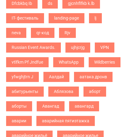
Dfcbkbq Ib
ds
gjcnhflfkb k.lb
IT- фестиваль
landing-page
lj
neva
qr-код
Rjv
Russian Event Awards.
ujhjcrjg
VPN
vtlfkm Pf Jndfue
WhatsApp
Wildberries
yfwghjtrn J
Аалдай
аатака дронв
абитурьенты
Аблязова
аборт
аборты
Авангад
авангард
аварии
аварийная пятиэтажка
аварийное жильё
аварийное жилье