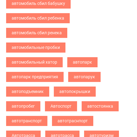
автомобиль сбил бабушку
автомобиль сбил ребенка
автомобиль сбил ренека
автомобильные пробки
автомобильный хатор
автопарк
автопарк предприятия
автопарук
автоподъемник
автопокрышки
автопробег
Автоспорт
автостоянка
автотранспорт
автотраснпорт
Автотрасса
автотрасса
автотуризм