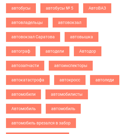
автобусы
автобусы № 5
АвтоВАЗ
автовладельцы
автовокзал
автовокзал Саратова
автовышка
автограф
автодели
Автодор
автозапчасти
автоинспекторы
автокатастрофа
автокросс
автоледи
автомобили
автомобилисты
Автомобиль
автомобиль
автомобиль врезался в забор