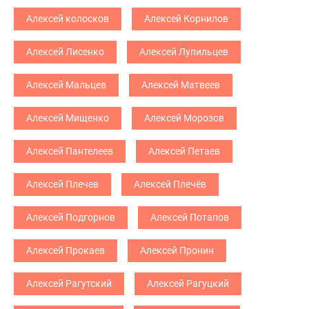
Алексей колосков
Алексей Корнилов
Алексей Лисенко
Алексей Лупильцев
Алексей Мальцев
Алексей Матвеев
Алексей Мищенко
Алексей Морозов
Алексей Пантелеев
Алексей Петаев
Алексей Плечев
Алексей Плечёв
Алексей Подгорнов
Алексей Потапов
Алексей Прокаев
Алексей Пронин
Алексей Рагутский
Алексей Рагуцкий