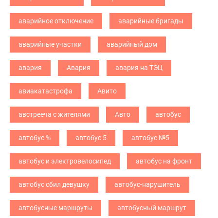
аварийное отключение
аварийные бригады
аварийные участки
аварийный дом
авария
Авария
авария на ТЭЦ
авиакатастрофа
Авито
австрееча с жителями
Авто
автобус
автобус %
автобус 5
автобус №5
автобус и электровелосипед
автобус на фронт
автобус сбил девушку
автобус-нарушитель
автобусные маршруты
автобусный маршрут