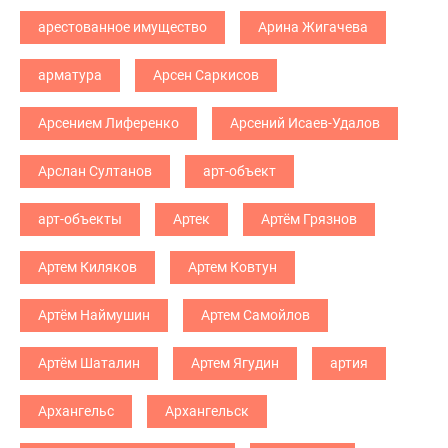
арестованное имущество
Арина Жигачева
арматура
Арсен Саркисов
Арсением Лиференко
Арсений Исаев-Удалов
Арслан Султанов
арт-объект
арт-объекты
Артек
Артём Грязнов
Артем Киляков
Артем Ковтун
Артём Наймушин
Артем Самойлов
Артём Шаталин
Артем Ягудин
артия
Архангельс
Архангельск