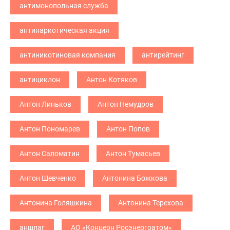
антимонопольная служба
антинаркотическая акция
антиникотиновая компания
антирейтинг
антициклон
Антон Котяков
Антон Линьков
Антон Немудров
Антон Пономарев
Антон Попов
Антон Саломатин
Антон Тумасьев
Антон Шевченко
Антонина Божкова
Антонина Голяшкина
Антонина Терехова
аншлаг
АО «Концерн Росэнергоатом»