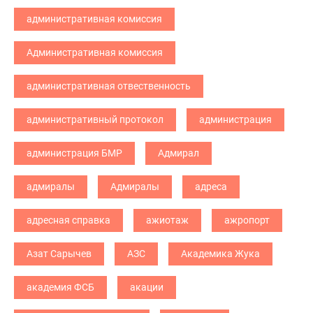
административная комиссия
Административная комиссия
административная отвественность
административный протокол
администрация
администрация БМР
Адмирал
адмиралы
Адмиралы
адреса
адресная справка
ажиотаж
ажропорт
Азат Сарычев
АЗС
Академика Жука
академия ФСБ
акации