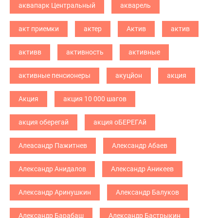
аквапарк Центральный
акварель
акт приемки
актер
Актив
актив
активв
активность
активные
активные пенсионеры
акуцйон
акция
Акция
акция 10 000 шагов
акция оберегай
акция оБЕРЕГАй
Алеасандр Пажитнев
Александр Абаев
Александр Анидалов
Александр Аникеев
Александр Аринушкин
Александр Балуков
Александр Барабаш
Александр Бастрыкин