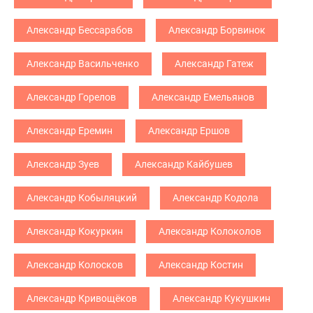
Александр Бессарабов
Александр Борвинок
Александр Васильченко
Александр Гатеж
Александр Горелов
Александр Емельянов
Александр Еремин
Александр Ершов
Александр Зуев
Александр Кайбушев
Александр Кобыляцкий
Александр Кодола
Александр Кокуркин
Александр Колоколов
Александр Колосков
Александр Костин
Александр Кривощёков
Александр Кукушкин