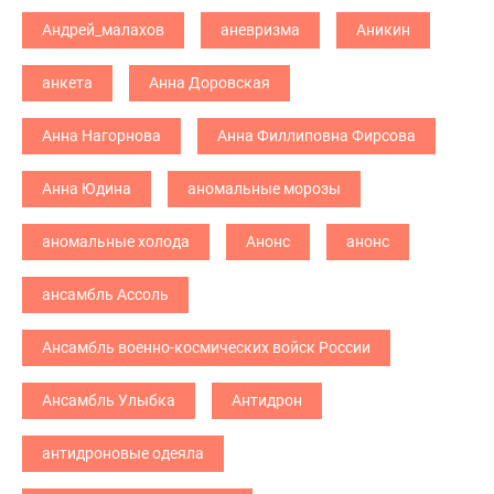
Андрей_малахов
аневризма
Аникин
анкета
Анна Доровская
Анна Нагорнова
Анна Филлиповна Фирсова
Анна Юдина
аномальные морозы
аномальные холода
Анонс
анонс
ансамбль Ассоль
Ансамбль военно-космических войск России
Ансамбль Улыбка
Антидрон
антидроновые одеяла