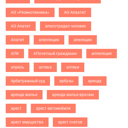
АО «Резинотехника»
АО Апаатит
АО Апатит
апаострадал человек
Апатит
апелляция
апеляция
АПК
АПочетный гражданин
аппеляция
апрель
аптека
аптеки
Арбитражный суд
арбузы
аренда
аренда жилья
аренда жилья врачам
арест
арест автомобиля
арест имущества
арест счетов