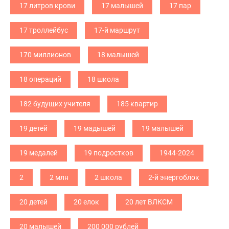
17 литров крови
17 малышей
17 пар
17 троллейбус
17-й маршрут
170 миллионов
18 малышей
18 операций
18 школа
182 будущих учителя
185 квартир
19 детей
19 мадышей
19 малышей
19 медалей
19 подростков
1944-2024
2
2 млн
2 школа
2-й энергоблок
20 детей
20 елок
20 лет ВЛКСМ
20 малышей
200 000 рублей