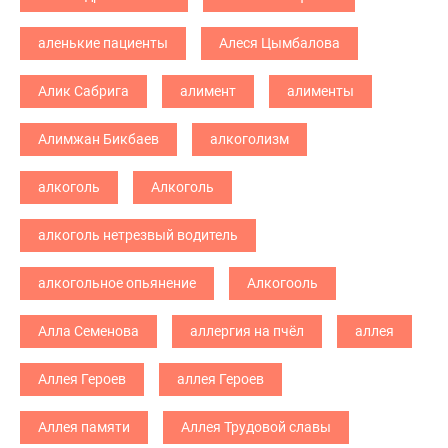
аленькие пациенты
Алеся Цымбалова
Алик Сабрига
алимент
алименты
Алимжан Бикбаев
алкоголизм
алкоголь
Алкоголь
алкоголь нетрезвый водитель
алкогольное опьянение
Алкогооль
Алла Семенова
аллергия на пчёл
аллея
Аллея Героев
аллея Героев
Аллея памяти
Аллея Трудовой славы