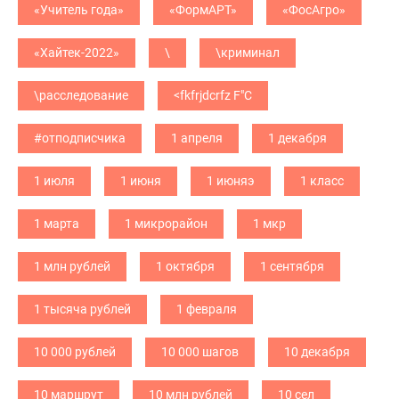
«Учитель года»
«ФормАРТ»
«ФосАгро»
«Хайтек-2022»
\
\криминал
\расследование
<fkfrjdcrfz F"C
#отподписчика
1 апреля
1 декабря
1 июля
1 июня
1 июняэ
1 класс
1 марта
1 микрорайон
1 мкр
1 млн рублей
1 октября
1 сентября
1 тысяча рублей
1 февраля
10 000 рублей
10 000 шагов
10 декабря
10 маршрут
10 млн рублей
10 сел