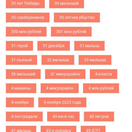
30 лет Победы
30 малышей
30 серебряников
30-летнее убцство
300 млн рублей
301 млн рублей
31 герой
31 декабря
31 малыш
31 пьяный
32 малыша
33 малыша
36 малышей
3Г микрорайон
4 класса
4 машины
4 микрорайон
4 млн рублей
4 ноября
4 ноября 2025 года
4 пострадали
40 км в час
40 литров
41 малыш
45-я поездка
49 ДТП