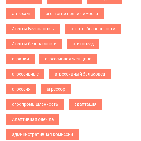
автохам
агентство недвижимости
Агенты Безопаности
агенты безопасности
Агенты безопасности
агитпоезд
агрании
агрессивная женщина
агрессивные
агрессивный балаковец
агрессия
агрессор
агропромышленность
адаптация
Адаптивная одежда
административная комиссии