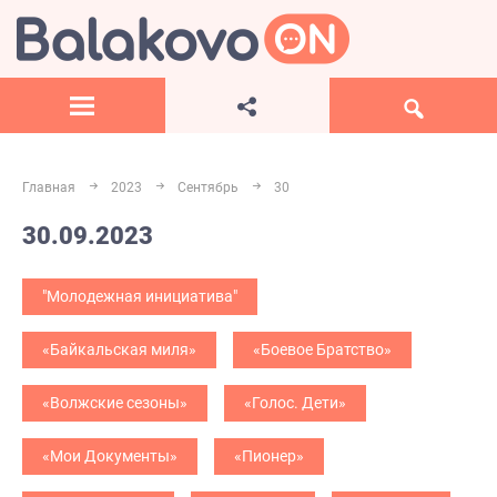
Главная
2023
Сентябрь
30
30.09.2023
"Молодежная инициатива"
«Байкальская миля»
«Боевое Братство»
«Волжские сезоны»
«Голос. Дети»
«Мои Документы»
«Пионер»