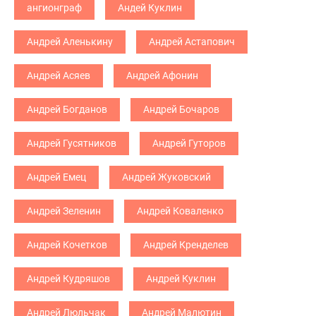
ангионграф
Андей Куклин
Андрей Аленькину
Андрей Астапович
Андрей Асяев
Андрей Афонин
Андрей Богданов
Андрей Бочаров
Андрей Гусятников
Андрей Гуторов
Андрей Емец
Андрей Жуковский
Андрей Зеленин
Андрей Коваленко
Андрей Кочетков
Андрей Кренделев
Андрей Кудряшов
Андрей Куклин
Андрей Люльчак
Андрей Малютин