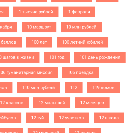
ря
1 тысяча рублей
1 февраля
екабря
10 маршрут
10 млн рублей
 баллов
100 лет
100 летний юбилей
0 шагов к жизни
101 год
101 день рождения
106 гуманитарная миссия
106 поездка
нов
110 млн рубелй
112
119 домов
12 классов
12 малышей
12 месяцев
ейбусов
12 туй
12 участков
12 школа