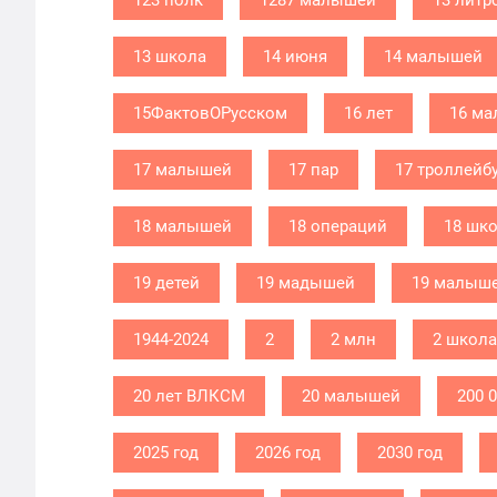
123 полк
1287 малышей
13 литр
13 школа
14 июня
14 малышей
15ФактовОРусском
16 лет
16 м
17 малышей
17 пар
17 троллейб
18 малышей
18 операций
18 шк
19 детей
19 мадышей
19 малыш
1944-2024
2
2 млн
2 школа
20 лет ВЛКСМ
20 малышей
200 
2025 год
2026 год
2030 год