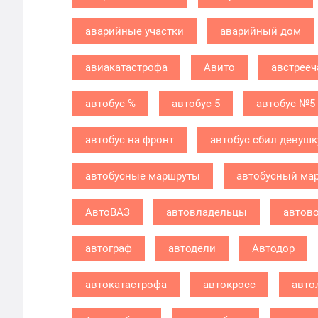
аварийные участки
аварийный дом
авиакатастрофа
Авито
австрееч
автобус %
автобус 5
автобус №5
автобус на фронт
автобус сбил девушк
автобусные маршруты
автобусный ма
АвтоВАЗ
автовладельцы
автов
автограф
автодели
Автодор
автокатастрофа
автокросс
авто