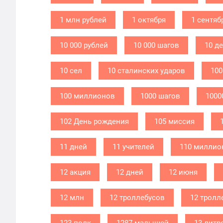
1 млн рублей
1 октября
1 сентяб
10 000 рублей
10 000 шагов
10 д
10 сел
10 сталинских ударов
100
100 миллионов
1000 шагов
1000
102 День рождения
105 миссия
11 дней
11 учителей
110 миллио
12 акция
12 дней
12 июня
12 млн
12 троллебусов
12 тролл