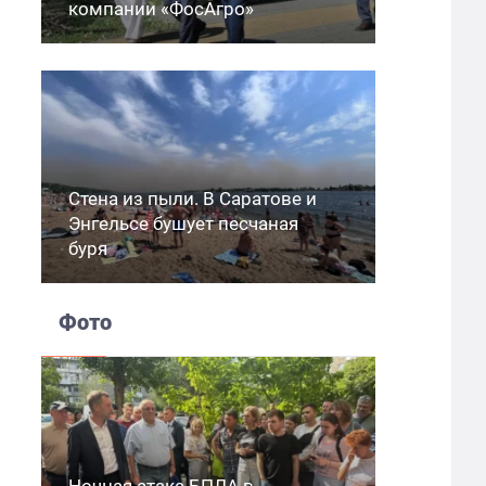
компании «ФосАгро»
Стена из пыли. В Саратове и
Энгельсе бушует песчаная
буря
Фото
Ночная атака БПЛА в