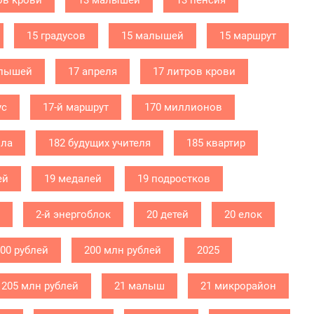
ов крови
13 малышей
13 пенсия
15 градусов
15 малышей
15 маршрут
алышей
17 апреля
17 литров крови
ус
17-й маршрут
170 миллионов
ола
182 будущих учителя
185 квартир
ей
19 медалей
19 подростков
2-й энергоблок
20 детей
20 елок
000 рублей
200 млн рублей
2025
205 млн рублей
21 малыш
21 микрорайон