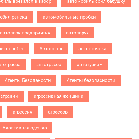
биль врезался в забор
автомобиль сбил бабушку
сбил ренека
автомобильные пробки
автопарк предприятия
автопарук
автопробег
Автоспорт
автостоянка
втотрасса
автотрасса
автотуризм
Агенты Безопаности
Агенты безопасности
агрании
агрессивная женщина
агрессия
агрессор
Адаптивная одежда