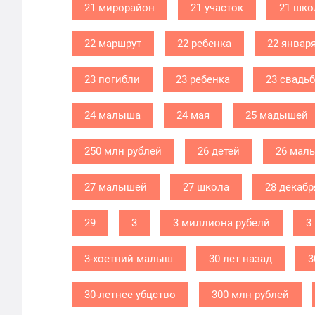
21 мирорайон
21 участок
21 шко
22 маршрут
22 ребенка
22 январ
23 погибли
23 ребенка
23 свадь
24 малыша
24 мая
25 мадышей
250 млн рублей
26 детей
26 мал
27 малышей
27 школа
28 декабр
29
3
3 миллиона рубелй
3
3-хоетний малыш
30 лет назад
3
30-летнее убцство
300 млн рублей