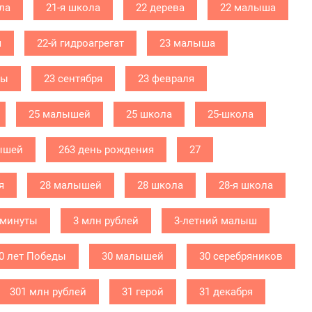
ла
21-я школа
22 дерева
22 малыша
я
22-й гидроагрегат
23 малыша
бы
23 сентября
23 февраля
25 малышей
25 школа
25-школа
ышей
263 день рождения
27
я
28 малышей
28 школа
28-я школа
 минуты
3 млн рублей
3-летний малыш
0 лет Победы
30 малышей
30 серебряников
301 млн рублей
31 герой
31 декабря