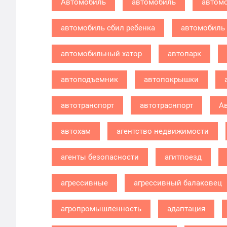
Автомобиль
автомобиль
автомо
автомобиль сбил ребенка
автомобиль 
автомобильный хатор
автопарк
автоподъемник
автопокрышки
автотранспорт
автотраснпорт
А
автохам
агентство недвижимости
агенты безопасности
агитпоезд
агрессивные
агрессивный балаковец
агропромышленность
адаптация