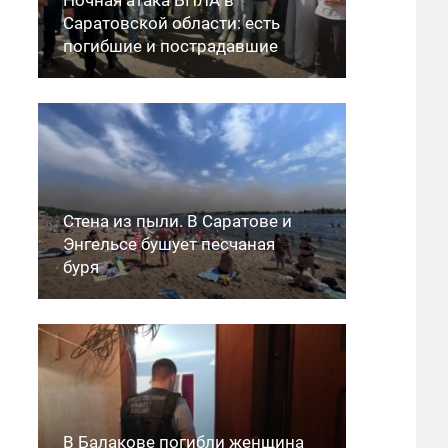
Саратовской области: есть
погибшие и пострадавшие
Стена из пыли. В Саратове и
Энгельсе бушует песчаная
буря
В Балакове погибли женщина