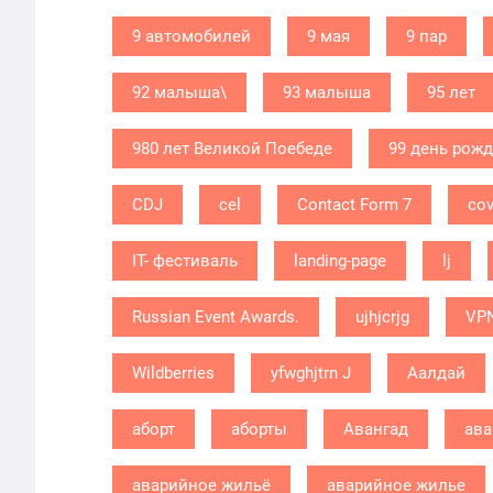
9 автомобилей
9 мая
9 пар
92 малыша\
93 малыша
95 лет
980 лет Великой Поебеде
99 день рож
CDJ
cel
Contact Form 7
cov
IT- фестиваль
landing-page
lj
Russian Event Awards.
ujhjcrjg
VP
Wildberries
yfwghjtrn J
Аалдай
аборт
аборты
Авангад
ава
аварийное жильё
аварийное жилье