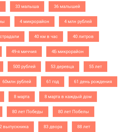
а
33 малыша
36 малышей
ны
4 микрорайон
4 млн рублей
острадали
40 км в час
40 литров
49-я миччия
4Б микрорайон
500 рублей
53 деревца
55 лет
60млн рублей
61 год
61 день рождения
8 марта
8 марта в каждый дом
80 лет Победы
80 лет Побелы
2 выпускника
83 двора
88 лет