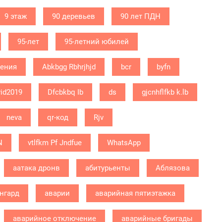
9 этаж
90 деревьев
90 лет ПДН
95-лет
95-летний юбилей
дения
Abkbgg Rbhrjhjd
bcr
byfn
id2019
Dfcbkbq Ib
ds
gjcnhflfkb k.lb
neva
qr-код
Rjv
N
vtlfkm Pf Jndfue
WhatsApp
аатака дронв
абитурьенты
Аблязова
нгард
аварии
аварийная пятиэтажка
аварийное отключение
аварийные бригады