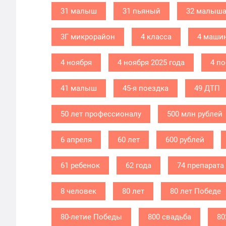
31 малыш
31 пьяный
32 малыш
3Г микрорайон
4 класса
4 маши
4 ноября
4 ноября 2025 года
4 п
41 малыш
45-я поездка
49 ДТП
50 лет профессионалу
500 млн рублей
6 апреля
60 лет
600 рублей
61 ребенок
62 года
74 препарата
8 человек
80 лет
80 лет Победе
80-летие Победы
800 свадьба
80