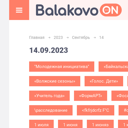
Главная
2023
Сентябрь
14
14.09.2023
"Молодежная инициатива"
«Байкальск
«Волжские сезоны»
«Голос. Дети»
«Учитель года»
«ФормАРТ»
«Фос
\расследование
<fkfrjdcrfz F"C
#
1 июля
1 июня
1 июняэ
1 