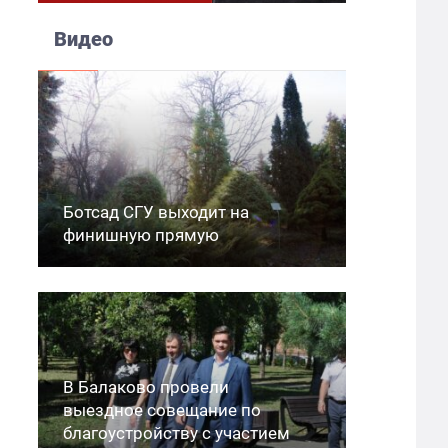
Видео
Ботсад СГУ выходит на
финишную прямую
В Балаково провели
выездное совещание по
благоустройству с участием