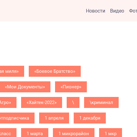
Новости
Видео
Фо
ая миля»
«Боевое Братство»
«Мои Документы»
«Пионер»
Агро»
«Хайтек-2022»
\
\криминал
отподписчика
1 апреля
1 декабря
класс
1 марта
1 микрорайон
1 мкр