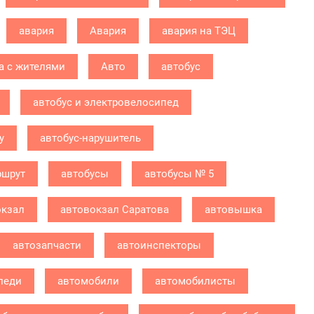
авария
Авария
авария на ТЭЦ
а с жителями
Авто
автобус
автобус и электровелосипед
у
автобус-нарушитель
ршрут
автобусы
автобусы № 5
окзал
автовокзал Саратова
автовышка
автозапчасти
автоинспекторы
леди
автомобили
автомобилисты