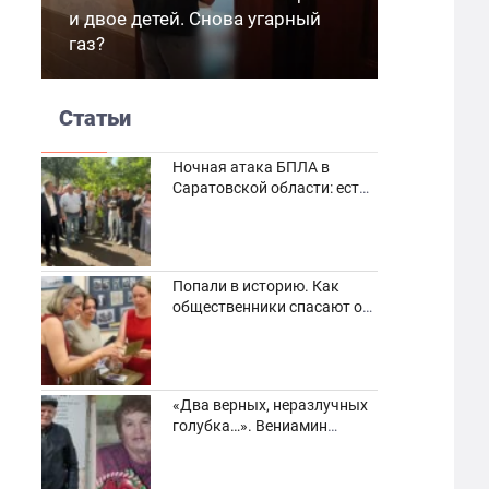
и двое детей. Снова угарный
газ?
Статьи
Ночная атака БПЛА в
Саратовской области: есть
погибшие и пострадавшие
Попали в историю. Как
общественники спасают от
забвения старинные
фотоархивы
«Два верных, неразлучных
голубка…». Вениамин
Кузнецов вспоминает о
своей супруге