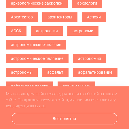
археологические раскопки
архиологи
Архитектор
архитекторы
Аспоян
АССК
астрология
астрономи
астрономическое явление
астрономическое являение
астрономия
астрономы
асфальт
асфальтирование
асфальтова дорога
атака ATACMS
Мы используем файлы cookie для анализа событий на нашем
атака БПЛА
атака дронв
атака дронов
сайте. Продолжая просмотр сайта, вы принимаете
политику
конфиденциальности
атака дронов БПЛА
атака дронов\
Все понятно
атетстаты
Аткарск