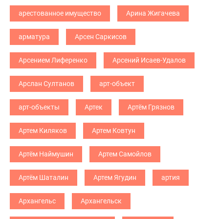
арестованное имущество
Арина Жигачева
арматура
Арсен Саркисов
Арсением Лиференко
Арсений Исаев-Удалов
Арслан Султанов
арт-объект
арт-объекты
Артек
Артём Грязнов
Артем Киляков
Артем Ковтун
Артём Наймушин
Артем Самойлов
Артём Шаталин
Артем Ягудин
артия
Архангельс
Архангельск