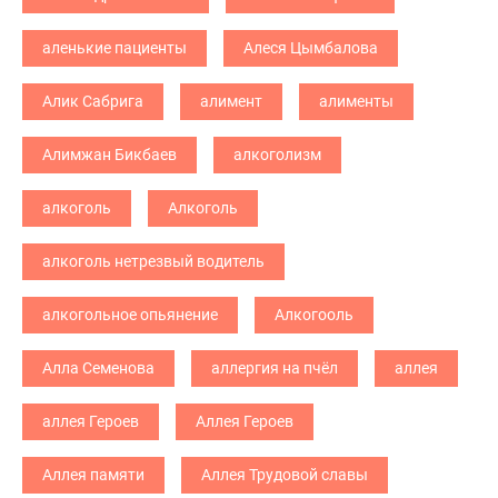
аленькие пациенты
Алеся Цымбалова
Алик Сабрига
алимент
алименты
Алимжан Бикбаев
алкоголизм
алкоголь
Алкоголь
алкоголь нетрезвый водитель
алкогольное опьянение
Алкогооль
Алла Семенова
аллергия на пчёл
аллея
аллея Героев
Аллея Героев
Аллея памяти
Аллея Трудовой славы