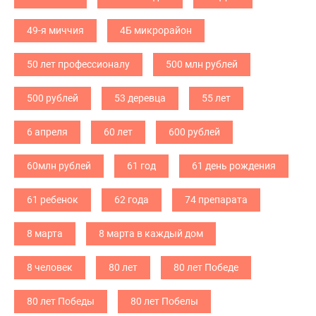
49-я миччия
4Б микрорайон
50 лет профессионалу
500 млн рублей
500 рублей
53 деревца
55 лет
6 апреля
60 лет
600 рублей
60млн рублей
61 год
61 день рождения
61 ребенок
62 года
74 препарата
8 марта
8 марта в каждый дом
8 человек
80 лет
80 лет Победе
80 лет Победы
80 лет Побелы