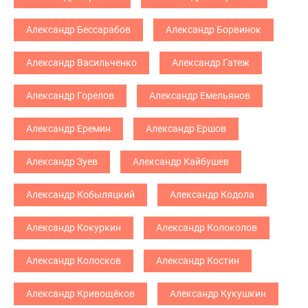
Александр Бессарабов
Александр Борвинок
Александр Васильченко
Александр Гатеж
Александр Горелов
Александр Емельянов
Александр Еремин
Александр Ершов
Александр Зуев
Александр Кайбушев
Александр Кобыляцкий
Александр Кодола
Александр Кокуркин
Александр Колоколов
Александр Колосков
Александр Костин
Александр Кривощёков
Александр Кукушкин