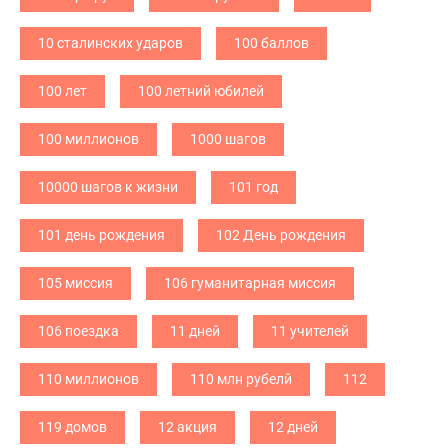
10 сталинских ударов
100 баллов
100 лет
100 летний юбилей
100 миллионов
1000 шагов
10000 шагов к жизни
101 год
101 день рождения
102 День рождения
105 миссия
106 гуманитарная миссия
106 поездка
11 дней
11 учителей
110 миллионов
110 млн рубелй
112
119 домов
12 акция
12 дней