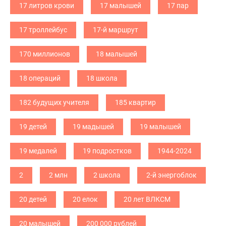
17 литров крови
17 малышей
17 пар
17 троллейбус
17-й маршрут
170 миллионов
18 малышей
18 операций
18 школа
182 будущих учителя
185 квартир
19 детей
19 мадышей
19 малышей
19 медалей
19 подростков
1944-2024
2
2 млн
2 школа
2-й энергоблок
20 детей
20 елок
20 лет ВЛКСМ
20 малышей
200 000 рублей