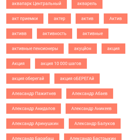
аквапарк Центральный
акварель
акт приемки
актер
актив
Актив
активв
активность
активные
активные пенсионеры
акуцйон
акция
Акция
акция 10 000 шагов
акция оберегай
акция оБЕРЕГАй
Алеасандр Пажитнев
Александр Абаев
Александр Анидалов
Александр Аникеев
Александр Аринушкин
Александр Балуков
Александр Барабаш
Александр Бастрыкин