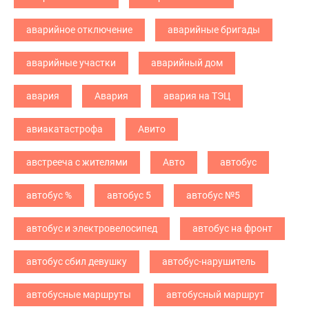
аварийное отключение
аварийные бригады
аварийные участки
аварийный дом
авария
Авария
авария на ТЭЦ
авиакатастрофа
Авито
австрееча с жителями
Авто
автобус
автобус %
автобус 5
автобус №5
автобус и электровелосипед
автобус на фронт
автобус сбил девушку
автобус-нарушитель
автобусные маршруты
автобусный маршрут