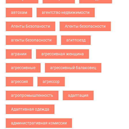
автохам
агентство недвижимости
Агенты Безопаности
Агенты безопасности
агенты безопасности
агитпоезд
агрании
агрессивная женщина
агрессивные
агрессивный балаковец
агрессия
агрессор
агропромышленность
адаптация
Адаптивная одежда
административная комиссии