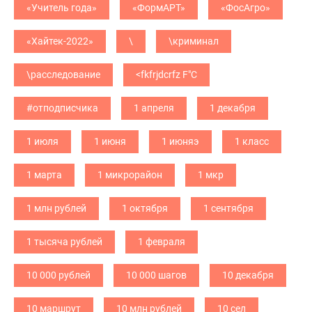
«Учитель года»
«ФормАРТ»
«ФосАгро»
«Хайтек-2022»
\
\криминал
\расследование
<fkfrjdcrfz F"C
#отподписчика
1 апреля
1 декабря
1 июля
1 июня
1 июняэ
1 класс
1 марта
1 микрорайон
1 мкр
1 млн рублей
1 октября
1 сентября
1 тысяча рублей
1 февраля
10 000 рублей
10 000 шагов
10 декабря
10 маршрут
10 млн рублей
10 сел