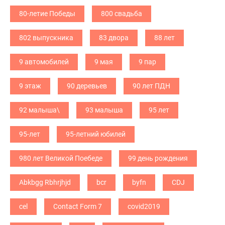
80-летие Победы
800 свадьба
802 выпускника
83 двора
88 лет
9 автомобилей
9 мая
9 пар
9 этаж
90 деревьев
90 лет ПДН
92 малыша\
93 малыша
95 лет
95-лет
95-летний юбилей
980 лет Великой Поебеде
99 день рождения
Abkbgg Rbhrjhjd
bcr
byfn
CDJ
cel
Contact Form 7
covid2019