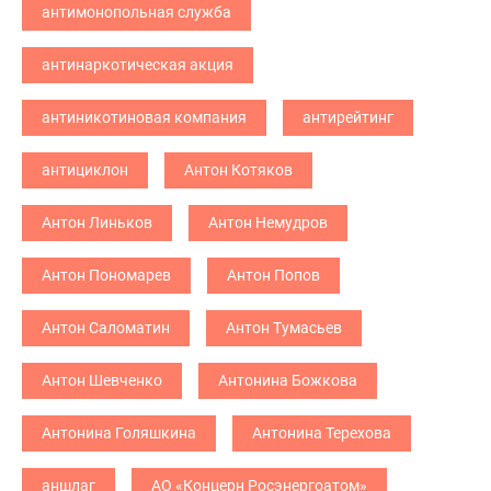
антимонопольная служба
антинаркотическая акция
антиникотиновая компания
антирейтинг
антициклон
Антон Котяков
Антон Линьков
Антон Немудров
Антон Пономарев
Антон Попов
Антон Саломатин
Антон Тумасьев
Антон Шевченко
Антонина Божкова
Антонина Голяшкина
Антонина Терехова
аншлаг
АО «Концерн Росэнергоатом»