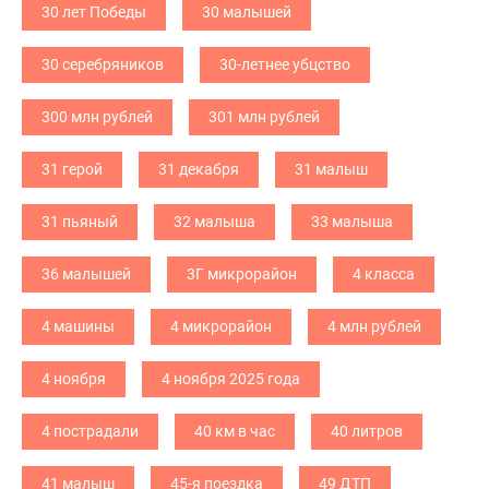
30 лет Победы
30 малышей
30 серебряников
30-летнее убцство
300 млн рублей
301 млн рублей
31 герой
31 декабря
31 малыш
31 пьяный
32 малыша
33 малыша
36 малышей
3Г микрорайон
4 класса
4 машины
4 микрорайон
4 млн рублей
4 ноября
4 ноября 2025 года
4 пострадали
40 км в час
40 литров
41 малыш
45-я поездка
49 ДТП