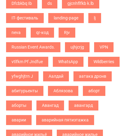
Dfcbkbq Ib
ds
gjcnhflfkb k.lb
IT- фестиваль
landing-page
lj
neva
qr-код
Rjv
Russian Event Awards.
ujhjcrjg
VPN
vtlfkm Pf Jndfue
WhatsApp
Wildberries
yfwghjtrn J
Аалдай
аатака дронв
абитурьенты
Аблязова
аборт
аборты
Авангад
авангард
аварии
аварийная пятиэтажка
аварийное жильё
аварийное жилье