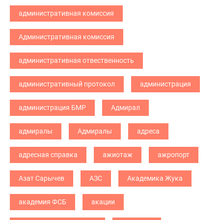
административная комиссия
Административная комиссия
административная отвественность
административный протокол
администрация
администрация БМР
Адмирал
адмиралы
Адмиралы
адреса
адресная справка
ажиотаж
ажропорт
Азат Сарычев
АЗС
Академика Жука
академия ФСБ
акации