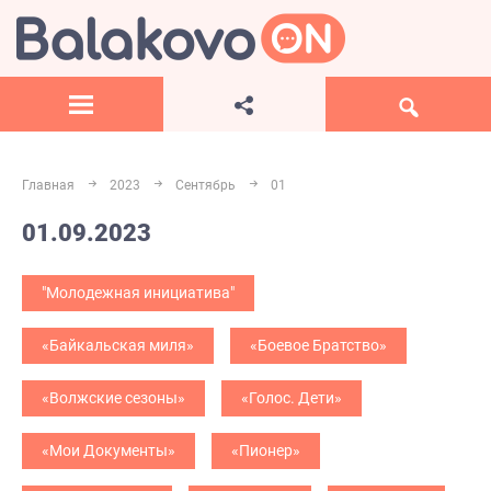
Главная
2023
Сентябрь
01
01.09.2023
"Молодежная инициатива"
«Байкальская миля»
«Боевое Братство»
«Волжские сезоны»
«Голос. Дети»
«Мои Документы»
«Пионер»