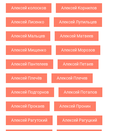
Алексей колосков
Алексей Корнилов
Алексей Лисенко
Алексей Лупильцев
Алексей Мальцев
Алексей Матвеев
Алексей Мищенко
Алексей Морозов
Алексей Пантелеев
Алексей Петаев
Алексей Плечёв
Алексей Плечев
Алексей Подгорнов
Алексей Потапов
Алексей Прокаев
Алексей Пронин
Алексей Рагутский
Алексей Рагуцкий