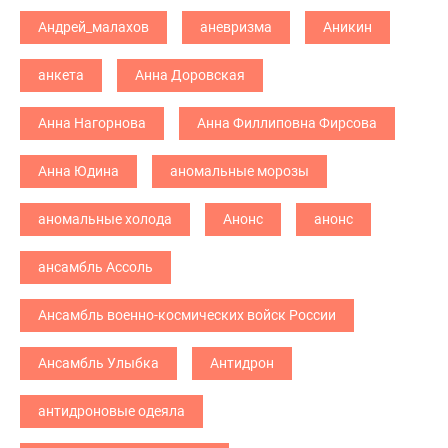
Андрей_малахов
аневризма
Аникин
анкета
Анна Доровская
Анна Нагорнова
Анна Филлиповна Фирсова
Анна Юдина
аномальные морозы
аномальные холода
Анонс
анонс
ансамбль Ассоль
Ансамбль военно-космических войск России
Ансамбль Улыбка
Антидрон
антидроновые одеяла