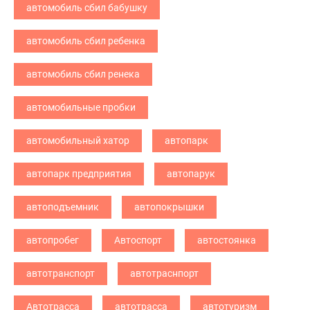
автомобиль сбил бабушку
автомобиль сбил ребенка
автомобиль сбил ренека
автомобильные пробки
автомобильный хатор
автопарк
автопарк предприятия
автопарук
автоподъемник
автопокрышки
автопробег
Автоспорт
автостоянка
автотранспорт
автотраснпорт
Автотрасса
автотрасса
автотуризм