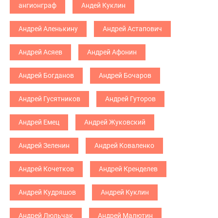
ангионграф
Андей Куклин
Андрей Аленькину
Андрей Астапович
Андрей Асяев
Андрей Афонин
Андрей Богданов
Андрей Бочаров
Андрей Гусятников
Андрей Гуторов
Андрей Емец
Андрей Жуковский
Андрей Зеленин
Андрей Коваленко
Андрей Кочетков
Андрей Кренделев
Андрей Кудряшов
Андрей Куклин
Андрей Люльчак
Андрей Малютин