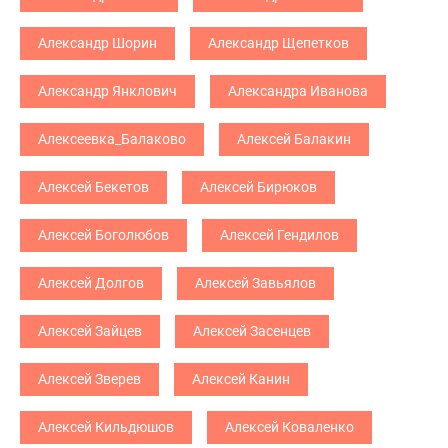
Александр Шорин
Александр Щепетков
Александр Янклович
Александра Иванова
Алексеевка_Балаково
Алексей Балакин
Алексей Бекетов
Алексей Бирюков
Алексей Боголюбов
Алексей Гендилов
Алексей Долгов
Алексей Завьялов
Алексей Зайцев
Алексей Засенцев
Алексей Зверев
Алексей Канин
Алексей Кильдюшов
Алексей Коваленко