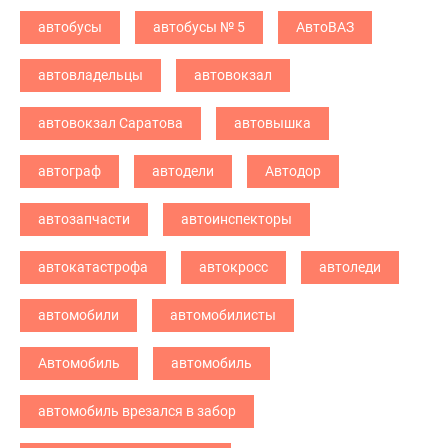
автобусы
автобусы № 5
АвтоВАЗ
автовладельцы
автовокзал
автовокзал Саратова
автовышка
автограф
автодели
Автодор
автозапчасти
автоинспекторы
автокатастрофа
автокросс
автоледи
автомобили
автомобилисты
Автомобиль
автомобиль
автомобиль врезался в забор