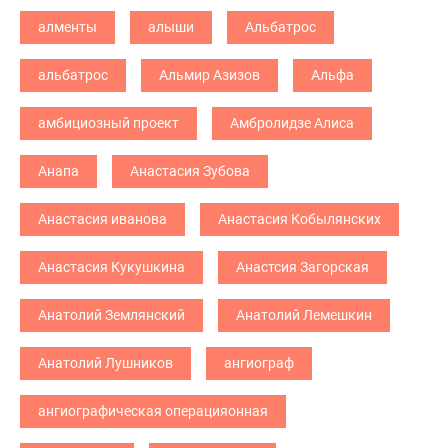
алменты
алыши
Альбатрос
альбатрос
Альмир Азизов
Альфа
амбициозный проект
Амбролидзе Алиса
Анапа
Анастасия Зубова
Анастасия иванова
Анастасия Кобылянских
Анастасия Кукушкина
Анастсия Загорская
Анатолий Землянский
Анатолий Лемешкин
Анатолий Лушников
ангиограф
ангиографическая операцияонная