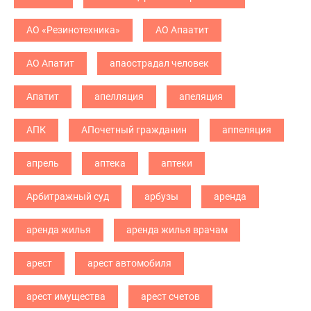
АО «Резинотехника»
АО Апаатит
АО Апатит
апаострадал человек
Апатит
апелляция
апеляция
АПК
АПочетный гражданин
аппеляция
апрель
аптека
аптеки
Арбитражный суд
арбузы
аренда
аренда жилья
аренда жилья врачам
арест
арест автомобиля
арест имущества
арест счетов