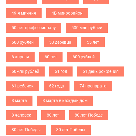
49-я миччия
4Б микрорайон
50 лет профессионалу
500 млн рублей
500 рублей
53 деревца
55 лет
6 апреля
60 лет
600 рублей
60млн рублей
61 год
61 день рождения
61 ребенок
62 года
74 препарата
8 марта
8 марта в каждый дом
8 человек
80 лет
80 лет Победе
80 лет Победы
80 лет Побелы