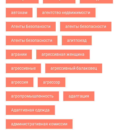
автохам
агентство недвижимости
Агенты Безопаности
агенты безопасности
Агенты безопасности
агитпоезд
агрании
агрессивная женщина
агрессивные
агрессивный балаковец
агрессия
агрессор
агропромышленность
адаптация
Адаптивная одежда
административная комиссии