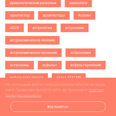
археологические раскопки
архиологи
Архитектор
архитекторы
Аспоян
АССК
астрология
астрономи
астрономическое явление
астрономическое являение
астрономия
астрономы
асфальт
асфальтирование
асфальтова дорога
атака ATACMS
Мы используем файлы cookie для анализа событий на нашем
атака БПЛА
атака дронв
атака дронов
сайте. Продолжая просмотр сайта, вы принимаете
политику
конфиденциальности
атака дронов БПЛА
атака дронов\
Все понятно
атетстаты
Аткарск