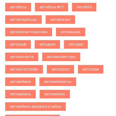
автобусы
автобусы № 5
АвтоВАЗ
автовладельцы
автовокзал
автовокзал Саратова
автовышка
автограф
автодели
Автодор
автозапчасти
автоинспекторы
автокатастрофа
автокросс
автоледи
автомобили
автомобилисты
Автомобиль
автомобиль
автомобиль врезался в забор