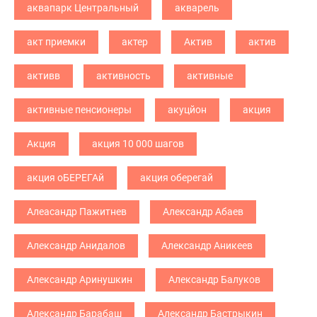
аквапарк Центральный
акварель
акт приемки
актер
Актив
актив
активв
активность
активные
активные пенсионеры
акуцйон
акция
Акция
акция 10 000 шагов
акция оБЕРЕГАй
акция оберегай
Алеасандр Пажитнев
Александр Абаев
Александр Анидалов
Александр Аникеев
Александр Аринушкин
Александр Балуков
Александр Барабаш
Александр Бастрыкин