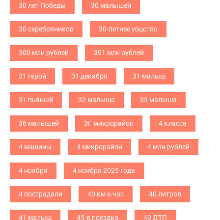
30 лет Победы
30 малышей
30 серебряников
30-летнее убцство
300 млн рублей
301 млн рублей
31 герой
31 декабря
31 малыш
31 пьяный
32 малыша
33 малыша
36 малышей
3Г микрорайон
4 класса
4 машины
4 микрорайон
4 млн рублей
4 ноября
4 ноября 2025 года
4 пострадали
40 км в час
40 литров
41 малыш
45-я поездка
49 ДТП