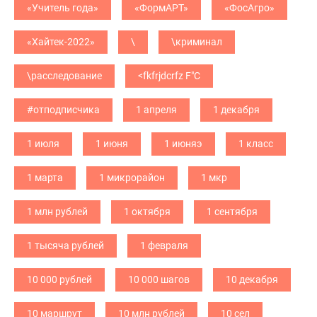
«Учитель года»
«ФормАРТ»
«ФосАгро»
«Хайтек-2022»
\
\криминал
\расследование
<fkfrjdcrfz F"C
#отподписчика
1 апреля
1 декабря
1 июля
1 июня
1 июняэ
1 класс
1 марта
1 микрорайон
1 мкр
1 млн рублей
1 октября
1 сентября
1 тысяча рублей
1 февраля
10 000 рублей
10 000 шагов
10 декабря
10 маршрут
10 млн рублей
10 сел