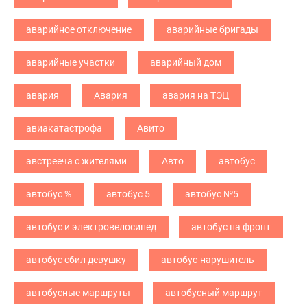
аварийное отключение
аварийные бригады
аварийные участки
аварийный дом
авария
Авария
авария на ТЭЦ
авиакатастрофа
Авито
австрееча с жителями
Авто
автобус
автобус %
автобус 5
автобус №5
автобус и электровелосипед
автобус на фронт
автобус сбил девушку
автобус-нарушитель
автобусные маршруты
автобусный маршрут