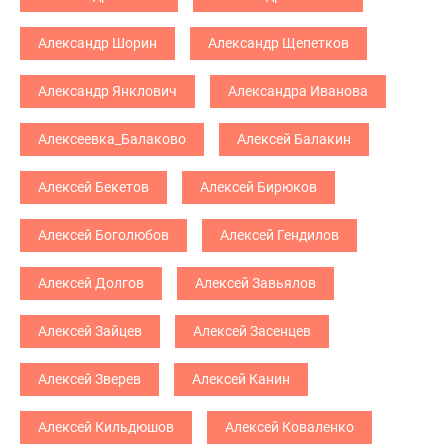
Александр Шорин
Александр Щепетков
Александр Янклович
Александра Иванова
Алексеевка_Балаково
Алексей Балакин
Алексей Бекетов
Алексей Бирюков
Алексей Боголюбов
Алексей Гендилов
Алексей Долгов
Алексей Завьялов
Алексей Зайцев
Алексей Засенцев
Алексей Зверев
Алексей Канин
Алексей Кильдюшов
Алексей Коваленко