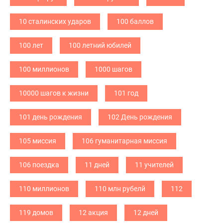
10 сталинских ударов
100 баллов
100 лет
100 летний юбилей
100 миллионов
1000 шагов
10000 шагов к жизни
101 год
101 день рождения
102 День рождения
105 миссия
106 гуманитарная миссия
106 поездка
11 дней
11 учителей
110 миллионов
110 млн рубелй
112
119 домов
12 акция
12 дней