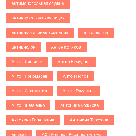
антимонопольная служба
антинаркотическая акция
антиникотиновая компания
антирейтинг
антициклон
Антон Котяков
Антон Линьков
Антон Немудров
Антон Пономарев
Антон Попов
Антон Саломатин
Антон Тумасьев
Антон Шевченко
Антонина Божкова
Антонина Голяшкина
Антонина Терехова
аншлаг
АО «Концерн Росэнергоатом»