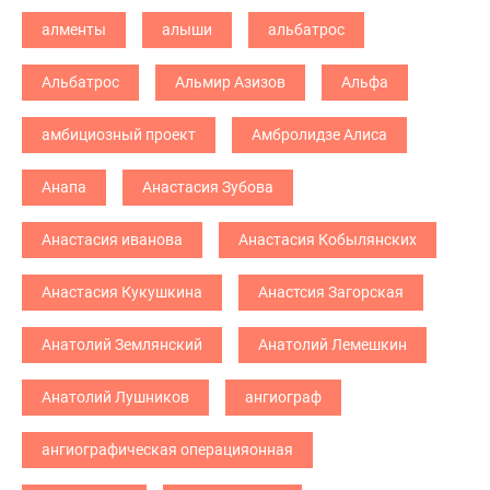
алменты
алыши
альбатрос
Альбатрос
Альмир Азизов
Альфа
амбициозный проект
Амбролидзе Алиса
Анапа
Анастасия Зубова
Анастасия иванова
Анастасия Кобылянских
Анастасия Кукушкина
Анастсия Загорская
Анатолий Землянский
Анатолий Лемешкин
Анатолий Лушников
ангиограф
ангиографическая операцияонная