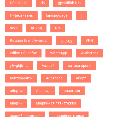
Dfcbkbq Ib
ds
gjcnhflfkb k.lb
IT- фестиваль
landing-page
lj
neva
qr-код
Rjv
Russian Event Awards.
ujhjcrjg
VPN
vtlfkm Pf Jndfue
WhatsApp
Wildberries
yfwghjtrn J
Аалдай
аатака дронв
абитурьенты
Аблязова
аборт
аборты
Авангад
авангард
аварии
аварийная пятиэтажка
аварийное жильё
аварийное жилье