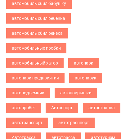
автомобиль сбил бабушку
автомобиль сбил ребенка
автомобиль сбил ренека
автомобильные пробки
автомобильный хатор
автопарк
автопарк предприятия
автопарук
автоподъемник
автопокрышки
автопробег
Автоспорт
автостоянка
автотранспорт
автотраснпорт
Автотрасса
автотрасса
автотуризм