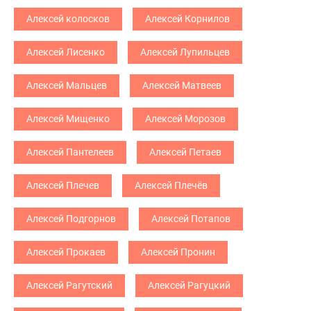
Алексей колосков
Алексей Корнилов
Алексей Лисенко
Алексей Лупильцев
Алексей Мальцев
Алексей Матвеев
Алексей Мищенко
Алексей Морозов
Алексей Пантелеев
Алексей Петаев
Алексей Плечев
Алексей Плечёв
Алексей Подгорнов
Алексей Потапов
Алексей Прокаев
Алексей Пронин
Алексей Рагутский
Алексей Рагуцкий