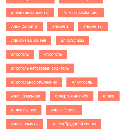
аленькие пациенты
Алеся Цымбалова
Алик Сабрига
алимент
алименты
Алимжан Бикбаев
алкоголизм
алкоголь
Алкоголь
алкоголь нетрезвый водитель
алкогольное опьянение
Алкогооль
Алла Семенова
аллергия на пчёл
аллея
аллея Героев
Аллея Героев
Аллея памяти
Аллея Трудовой славы