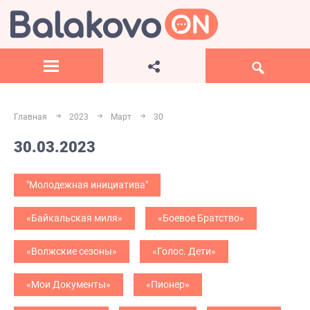
Главная
2023
Март
30
30.03.2023
"Молодежная инициатива"
«Байкальская миля»
«Боевое Братство»
«Волжские сезоны»
«Голос. Дети»
«Мои Документы»
«Пионер»