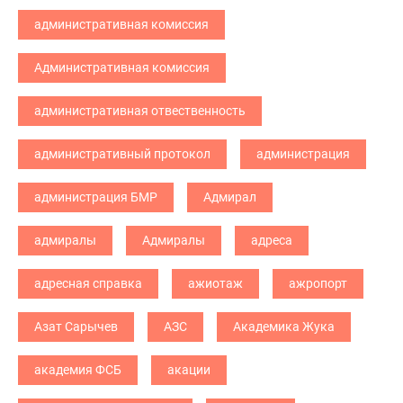
административная комиссия
Административная комиссия
административная отвественность
административный протокол
администрация
администрация БМР
Адмирал
адмиралы
Адмиралы
адреса
адресная справка
ажиотаж
ажропорт
Азат Сарычев
АЗС
Академика Жука
академия ФСБ
акации