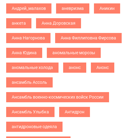
Андрей_малахов
аневризма
Аникин
анкета
Анна Доровская
Анна Нагорнова
Анна Филлиповна Фирсова
Анна Юдина
аномальные морозы
аномальные холода
анонс
Анонс
ансамбль Ассоль
Ансамбль военно-космических войск России
Ансамбль Улыбка
Антидрон
антидроновые одеяла