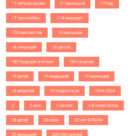
17 литров крови
17 малышей
17 пар
17 троллейбус
17-й маршрут
170 миллионов
18 малышей
18 операций
18 школа
182 будущих учителя
185 квартир
19 детей
19 мадышей
19 малышей
19 медалей
19 подростков
1944-2024
2
2 млн
2 школа
2-й энергоблок
20 детей
20 елок
20 лет ВЛКСМ
20 малышей
200 000 рублей