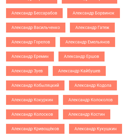
Александр Бессарабов
Александр Борвинок
Александр Васильченко
Александр Гатеж
Александр Горелов
Александр Емельянов
Александр Еремин
Александр Ершов
Александр Зуев
Александр Кайбушев
Александр Кобыляцкий
Александр Кодола
Александр Кокуркин
Александр Колоколов
Александр Колосков
Александр Костин
Александр Кривощёков
Александр Кукушкин