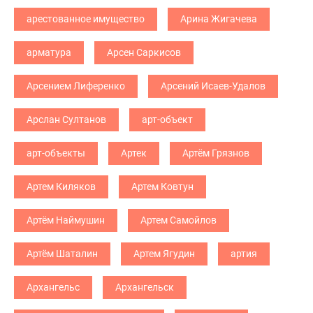
арестованное имущество
Арина Жигачева
арматура
Арсен Саркисов
Арсением Лиференко
Арсений Исаев-Удалов
Арслан Султанов
арт-объект
арт-объекты
Артек
Артём Грязнов
Артем Киляков
Артем Ковтун
Артём Наймушин
Артем Самойлов
Артём Шаталин
Артем Ягудин
артия
Архангельс
Архангельск