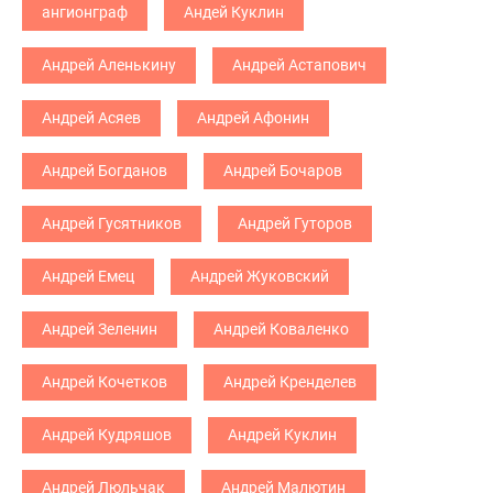
ангионграф
Андей Куклин
Андрей Аленькину
Андрей Астапович
Андрей Асяев
Андрей Афонин
Андрей Богданов
Андрей Бочаров
Андрей Гусятников
Андрей Гуторов
Андрей Емец
Андрей Жуковский
Андрей Зеленин
Андрей Коваленко
Андрей Кочетков
Андрей Кренделев
Андрей Кудряшов
Андрей Куклин
Андрей Люльчак
Андрей Малютин