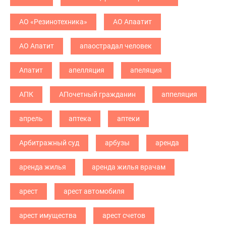
АО «Резинотехника»
АО Апаатит
АО Апатит
апаострадал человек
Апатит
апелляция
апеляция
АПК
АПочетный гражданин
аппеляция
апрель
аптека
аптеки
Арбитражный суд
арбузы
аренда
аренда жилья
аренда жилья врачам
арест
арест автомобиля
арест имущества
арест счетов