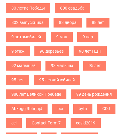
80-летие Победы
800 свадьба
802 выпускника
83 двора
88 лет
9 автомобилей
9 мая
9 пар
9 этаж
90 деревьев
90 лет ПДН
92 малыша\
93 малыша
95 лет
95-лет
95-летний юбилей
980 лет Великой Поебеде
99 день рождения
Abkbgg Rbhrjhjd
bcr
byfn
CDJ
cel
Contact Form 7
covid2019