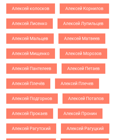
Алексей колосков
Алексей Корнилов
Алексей Лисенко
Алексей Лупильцев
Алексей Мальцев
Алексей Матвеев
Алексей Мищенко
Алексей Морозов
Алексей Пантелеев
Алексей Петаев
Алексей Плечёв
Алексей Плечев
Алексей Подгорнов
Алексей Потапов
Алексей Прокаев
Алексей Пронин
Алексей Рагутский
Алексей Рагуцкий