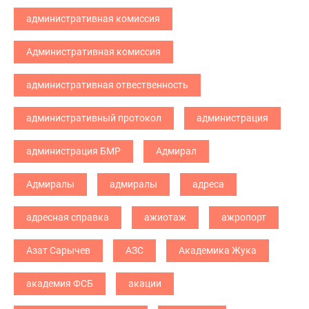
административная комиссия
Административная комиссия
административная отвественность
административный протокол
администрация
администрация БМР
Адмирал
Адмиралы
адмиралы
адреса
адресная справка
ажиотаж
ажропорт
Азат Сарычев
АЗС
Академика Жука
академия ФСБ
акации