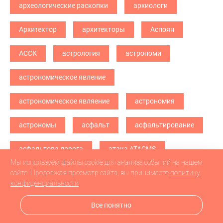
археологические раскопки
архиологи
Архитектор
архитекторы
Аспоян
АССК
астрология
астрономи
астрономическое явление
астрономическое являение
астрономия
астрономы
асфальт
асфальтирование
асфальтова дорога
атака ATACMS
Мы используем файлы cookie для анализа событий на нашем
атака БПЛА
атака дронв
атака дронов
сайте. Продолжая просмотр сайта, вы принимаете
политику
конфиденциальности
атака дронов БПЛА
атака дронов\
Все понятно
атетстаты
Аткарск