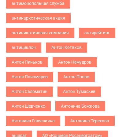
антимонопольная служба
антинаркотическая акция
антиникотиновая компания
антирейтинг
антициклон
Антон Котяков
Антон Линьков
Антон Немудров
Антон Пономарев
Антон Попов
Антон Саломатин
Антон Тумасьев
Антон Шевченко
Антонина Божкова
Антонина Голяшкина
Антонина Терехова
аншлаг
АО «Концерн Росэнергоатом»