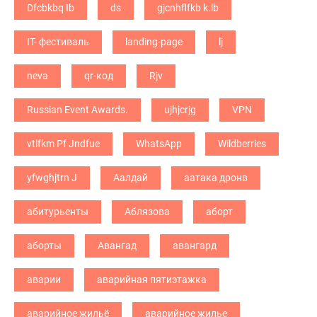
Dfcbkbq Ib
ds
gjcnhflfkb k.lb
IT- фестиваль
landing-page
lj
neva
qr-код
Rjv
Russian Event Awards.
ujhjcrjg
VPN
vtlfkm Pf Jndfue
WhatsApp
Wildberries
yfwghjtrn J
Аалдай
аатака дронв
абитурьенты
Аблязова
аборт
аборты
Авангад
авангард
аварии
аварийная пятиэтажка
аварийное жильё
аварийное жилье