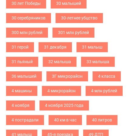
30 лет Победы
30 малышей
30 серебряников
30-летнее убцство
300 млн рублей
301 млн рублей
31 герой
31 декабря
31 малыш
31 пьяный
32 малыша
33 малыша
36 малышей
3Г микрорайон
4 класса
4 машины
4 микрорайон
4 млн рублей
4 ноября
4 ноября 2025 года
4 пострадали
40 км в час
40 литров
41 малыш
45-я поездка
49 ДТП