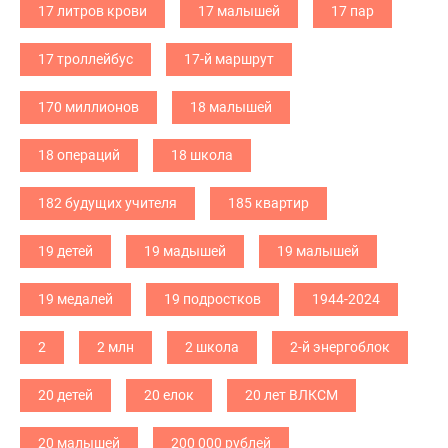
17 литров крови
17 малышей
17 пар
17 троллейбус
17-й маршрут
170 миллионов
18 малышей
18 операций
18 школа
182 будущих учителя
185 квартир
19 детей
19 мадышей
19 малышей
19 медалей
19 подростков
1944-2024
2
2 млн
2 школа
2-й энергоблок
20 детей
20 елок
20 лет ВЛКСМ
20 малышей
200 000 рублей