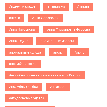
Андрей_малахов
аневризма
Аникин
анкета
Анна Доровская
Анна Нагорнова
Анна Филлиповна Фирсова
Анна Юдина
аномальные морозы
аномальные холода
анонс
Анонс
ансамбль Ассоль
Ансамбль военно-космических войск России
Ансамбль Улыбка
Антидрон
антидроновые одеяла