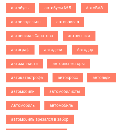
автобусы
автобусы № 5
АвтоВАЗ
автовладельцы
автовокзал
автовокзал Саратова
автовышка
автограф
автодели
Автодор
автозапчасти
автоинспекторы
автокатастрофа
автокросс
автоледи
автомобили
автомобилисты
Автомобиль
автомобиль
автомобиль врезался в забор