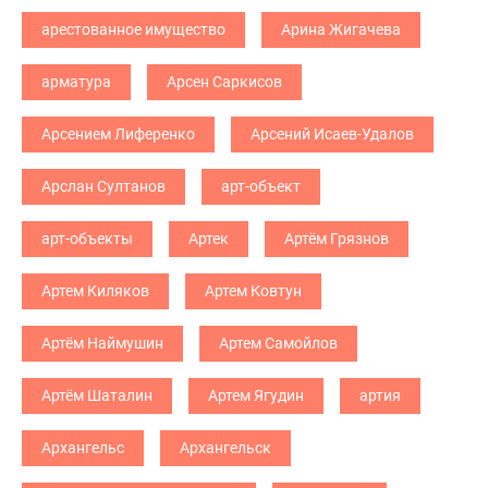
арестованное имущество
Арина Жигачева
арматура
Арсен Саркисов
Арсением Лиференко
Арсений Исаев-Удалов
Арслан Султанов
арт-объект
арт-объекты
Артек
Артём Грязнов
Артем Киляков
Артем Ковтун
Артём Наймушин
Артем Самойлов
Артём Шаталин
Артем Ягудин
артия
Архангельс
Архангельск