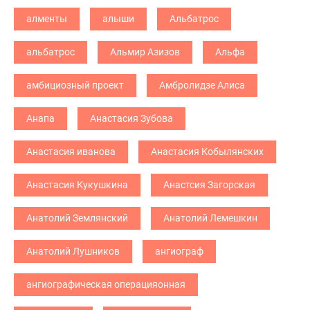
алменты
алыши
Альбатрос
альбатрос
Альмир Азизов
Альфа
амбициозный проект
Амбролидзе Алиса
Анапа
Анастасия Зубова
Анастасия иванова
Анастасия Кобылянских
Анастасия Кукушкина
Анастсия Загорская
Анатолий Землянский
Анатолий Лемешкин
Анатолий Лушников
ангиограф
ангиографическая операцияонная