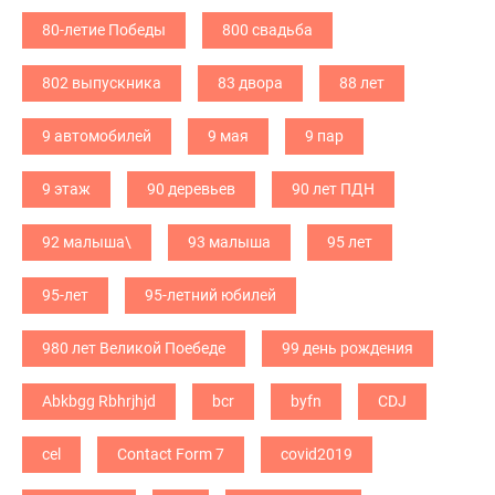
80-летие Победы
800 свадьба
802 выпускника
83 двора
88 лет
9 автомобилей
9 мая
9 пар
9 этаж
90 деревьев
90 лет ПДН
92 малыша\
93 малыша
95 лет
95-лет
95-летний юбилей
980 лет Великой Поебеде
99 день рождения
Abkbgg Rbhrjhjd
bcr
byfn
CDJ
cel
Contact Form 7
covid2019