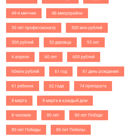
49-я миччия
4Б микрорайон
50 лет профессионалу
500 млн рублей
500 рублей
53 деревца
55 лет
6 апреля
60 лет
600 рублей
60млн рублей
61 год
61 день рождения
61 ребенок
62 года
74 препарата
8 марта
8 марта в каждый дом
8 человек
80 лет
80 лет Победе
80 лет Победы
80 лет Побелы