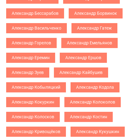
Александр Бессарабов
Александр Борвинок
Александр Васильченко
Александр Гатеж
Александр Горелов
Александр Емельянов
Александр Еремин
Александр Ершов
Александр Зуев
Александр Кайбушев
Александр Кобыляцкий
Александр Кодола
Александр Кокуркин
Александр Колоколов
Александр Колосков
Александр Костин
Александр Кривощёков
Александр Кукушкин