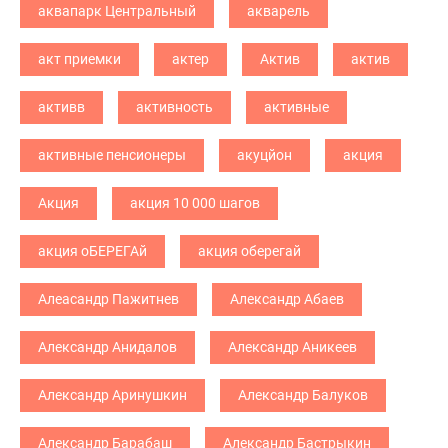
аквапарк Центральный
акварель
акт приемки
актер
Актив
актив
активв
активность
активные
активные пенсионеры
акуцйон
акция
Акция
акция 10 000 шагов
акция оБЕРЕГАй
акция оберегай
Алеасандр Пажитнев
Александр Абаев
Александр Анидалов
Александр Аникеев
Александр Аринушкин
Александр Балуков
Александр Барабаш
Александр Бастрыкин