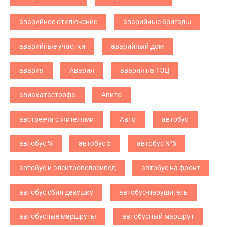
аварийное отключение
аварийные бригады
аварийные участки
аварийный дом
авария
Авария
авария на ТЭЦ
авиакатастрофа
Авито
австрееча с жителями
Авто
автобус
автобус %
автобус 5
автобус №5
автобус и электровелосипед
автобус на фронт
автобус сбил девушку
автобус-нарушитель
автобусные маршруты
автобусный маршрут