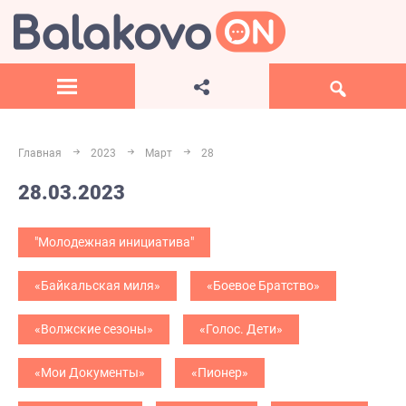
Главная
2023
Март
28
28.03.2023
"Молодежная инициатива"
«Байкальская миля»
«Боевое Братство»
«Волжские сезоны»
«Голос. Дети»
«Мои Документы»
«Пионер»