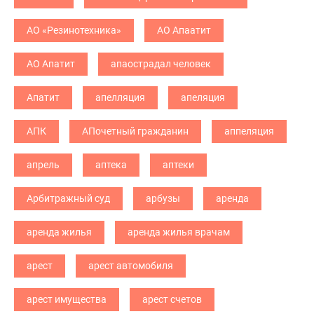
АО «Резинотехника»
АО Апаатит
АО Апатит
апаострадал человек
Апатит
апелляция
апеляция
АПК
АПочетный гражданин
аппеляция
апрель
аптека
аптеки
Арбитражный суд
арбузы
аренда
аренда жилья
аренда жилья врачам
арест
арест автомобиля
арест имущества
арест счетов