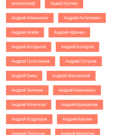
ангионграф
Андей Куклин
Андрей Аленькину
Андрей Астапович
Андрей Асяев
Андрей Афонин
Андрей Богданов
Андрей Бочаров
Андрей Гусятников
Андрей Гуторов
Андрей Емец
Андрей Жуковский
Андрей Зеленин
Андрей Коваленко
Андрей Кочетков
Андрей Кренделев
Андрей Кудряшов
Андрей Куклин
Андрей Люльчак
Андрей Малютин