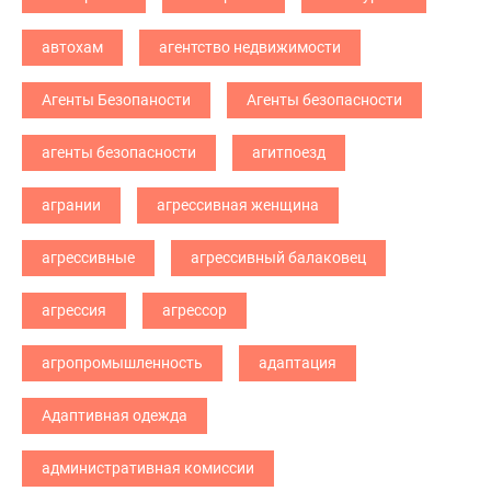
автохам
агентство недвижимости
Агенты Безопаности
Агенты безопасности
агенты безопасности
агитпоезд
агрании
агрессивная женщина
агрессивные
агрессивный балаковец
агрессия
агрессор
агропромышленность
адаптация
Адаптивная одежда
административная комиссии