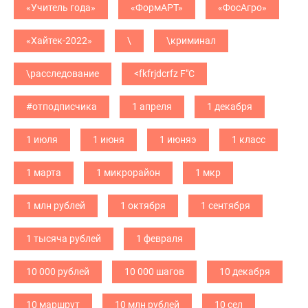
«Учитель года»
«ФормАРТ»
«ФосАгро»
«Хайтек-2022»
\
\криминал
\расследование
<fkfrjdcrfz F"C
#отподписчика
1 апреля
1 декабря
1 июля
1 июня
1 июняэ
1 класс
1 марта
1 микрорайон
1 мкр
1 млн рублей
1 октября
1 сентября
1 тысяча рублей
1 февраля
10 000 рублей
10 000 шагов
10 декабря
10 маршрут
10 млн рублей
10 сел