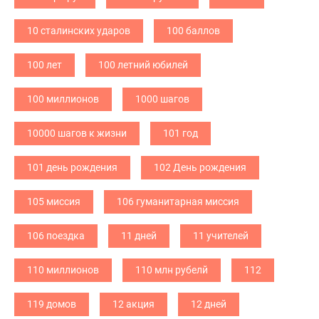
10 сталинских ударов
100 баллов
100 лет
100 летний юбилей
100 миллионов
1000 шагов
10000 шагов к жизни
101 год
101 день рождения
102 День рождения
105 миссия
106 гуманитарная миссия
106 поездка
11 дней
11 учителей
110 миллионов
110 млн рубелй
112
119 домов
12 акция
12 дней