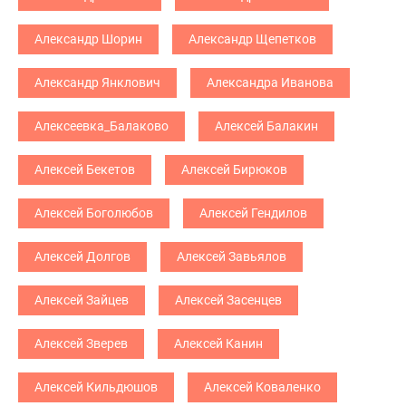
Александр Шорин
Александр Щепетков
Александр Янклович
Александра Иванова
Алексеевка_Балаково
Алексей Балакин
Алексей Бекетов
Алексей Бирюков
Алексей Боголюбов
Алексей Гендилов
Алексей Долгов
Алексей Завьялов
Алексей Зайцев
Алексей Засенцев
Алексей Зверев
Алексей Канин
Алексей Кильдюшов
Алексей Коваленко