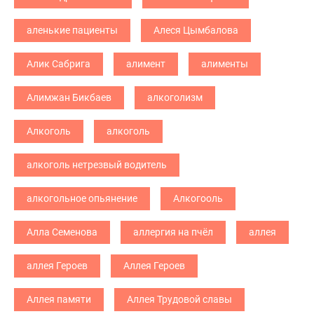
аленькие пациенты
Алеся Цымбалова
Алик Сабрига
алимент
алименты
Алимжан Бикбаев
алкоголизм
Алкоголь
алкоголь
алкоголь нетрезвый водитель
алкогольное опьянение
Алкогооль
Алла Семенова
аллергия на пчёл
аллея
аллея Героев
Аллея Героев
Аллея памяти
Аллея Трудовой славы