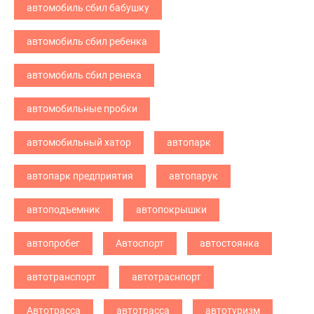
автомобиль сбил бабушку
автомобиль сбил ребенка
автомобиль сбил ренека
автомобильные пробки
автомобильный хатор
автопарк
автопарк предприятия
автопарук
автоподъемник
автопокрышки
автопробег
Автоспорт
автостоянка
автотранспорт
автотраснпорт
Автотрасса
автотрасса
автотуризм