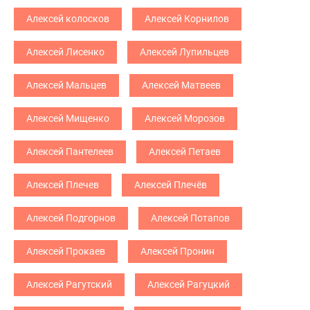
Алексей колосков
Алексей Корнилов
Алексей Лисенко
Алексей Лупильцев
Алексей Мальцев
Алексей Матвеев
Алексей Мищенко
Алексей Морозов
Алексей Пантелеев
Алексей Петаев
Алексей Плечев
Алексей Плечёв
Алексей Подгорнов
Алексей Потапов
Алексей Прокаев
Алексей Пронин
Алексей Рагутский
Алексей Рагуцкий