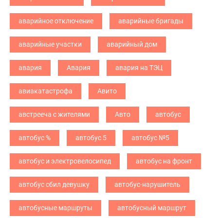
аварийное отключение
аварийные бригады
аварийные участки
аварийный дом
авария
Авария
авария на ТЭЦ
авиакатастрофа
Авито
австрееча с жителями
Авто
автобус
автобус %
автобус 5
автобус №5
автобус и электровелосипед
автобус на фронт
автобус сбил девушку
автобус-нарушитель
автобусные маршруты
автобусный маршрут