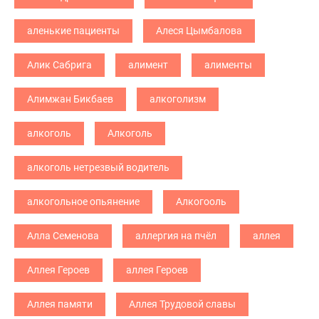
аленькие пациенты
Алеся Цымбалова
Алик Сабрига
алимент
алименты
Алимжан Бикбаев
алкоголизм
алкоголь
Алкоголь
алкоголь нетрезвый водитель
алкогольное опьянение
Алкогооль
Алла Семенова
аллергия на пчёл
аллея
Аллея Героев
аллея Героев
Аллея памяти
Аллея Трудовой славы