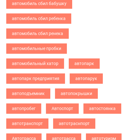
автомобиль сбил бабушку
автомобиль сбил ребенка
автомобиль сбил ренека
автомобильные пробки
автомобильный хатор
автопарк
автопарк предприятия
автопарук
автоподъемник
автопокрышки
автопробег
Автоспорт
автостоянка
автотранспорт
автотраснпорт
Автотрасса
автотрасса
автотуризм