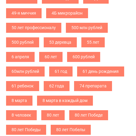
49-я миччия
4Б микрорайон
50 лет профессионалу
500 млн рублей
500 рублей
53 деревца
55 лет
6 апреля
60 лет
600 рублей
60млн рублей
61 год
61 день рождения
61 ребенок
62 года
74 препарата
8 марта
8 марта в каждый дом
8 человек
80 лет
80 лет Победе
80 лет Победы
80 лет Побелы