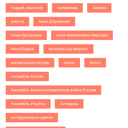
Андрей_малахов
аневризма
Аникин
анкета
Анна Доровская
Анна Нагорнова
Анна Филлиповна Фирсова
Анна Юдина
аномальные морозы
аномальные холода
анонс
Анонс
ансамбль Ассоль
Ансамбль военно-космических войск России
Ансамбль Улыбка
Антидрон
антидроновые одеяла