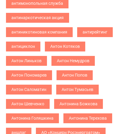
антимонопольная служба
антинаркотическая акция
антиникотиновая компания
антирейтинг
антициклон
Антон Котяков
Антон Линьков
Антон Немудров
Антон Пономарев
Антон Попов
Антон Саломатин
Антон Тумасьев
Антон Шевченко
Антонина Божкова
Антонина Голяшкина
Антонина Терехова
аншлаг
АО «Концерн Росэнергоатом»