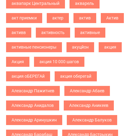
аквапарк Центральный
акварель
акт приемки
актер
актив
Актив
активв
активность
активные
активные пенсионеры
акуцйон
акция
Акция
акция 10 000 шагов
акция оБЕРЕГАй
акция оберегай
Алеасандр Пажитнев
Александр Абаев
Александр Анидалов
Александр Аникеев
Александр Аринушкин
Александр Балуков
Александр Барабаш
Александр Бастрыкин