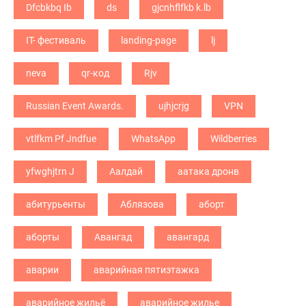
Dfcbkbq Ib
ds
gjcnhflfkb k.lb
IT- фестиваль
landing-page
lj
neva
qr-код
Rjv
Russian Event Awards.
ujhjcrjg
VPN
vtlfkm Pf Jndfue
WhatsApp
Wildberries
yfwghjtrn J
Аалдай
аатака дронв
абитурьенты
Аблязова
аборт
аборты
Авангад
авангард
аварии
аварийная пятиэтажка
аварийное жильё
аварийное жилье