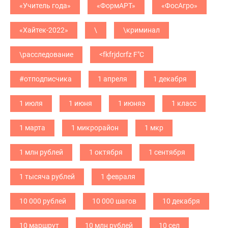
«Учитель года»
«ФормАРТ»
«ФосАгро»
«Хайтек-2022»
\
\криминал
\расследование
<fkfrjdcrfz F"C
#отподписчика
1 апреля
1 декабря
1 июля
1 июня
1 июняэ
1 класс
1 марта
1 микрорайон
1 мкр
1 млн рублей
1 октября
1 сентября
1 тысяча рублей
1 февраля
10 000 рублей
10 000 шагов
10 декабря
10 маршрут
10 млн рублей
10 сел