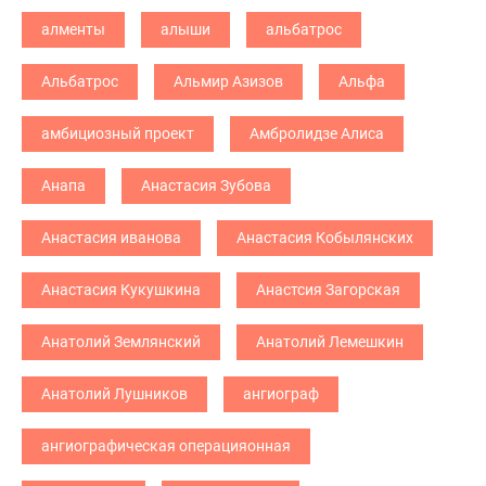
алменты
алыши
альбатрос
Альбатрос
Альмир Азизов
Альфа
амбициозный проект
Амбролидзе Алиса
Анапа
Анастасия Зубова
Анастасия иванова
Анастасия Кобылянских
Анастасия Кукушкина
Анастсия Загорская
Анатолий Землянский
Анатолий Лемешкин
Анатолий Лушников
ангиограф
ангиографическая операцияонная