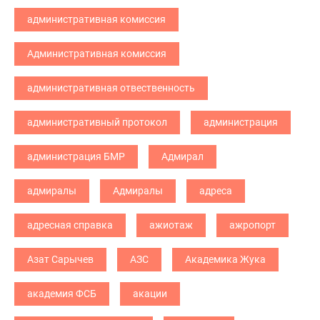
административная комиссия
Административная комиссия
административная отвественность
административный протокол
администрация
администрация БМР
Адмирал
адмиралы
Адмиралы
адреса
адресная справка
ажиотаж
ажропорт
Азат Сарычев
АЗС
Академика Жука
академия ФСБ
акации