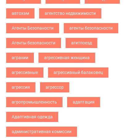
автохам
агентство недвижимости
Агенты Безопаности
агенты безопасности
Агенты безопасности
агитпоезд
агрании
агрессивная женщина
агрессивные
агрессивный балаковец
агрессия
агрессор
агропромышленность
адаптация
Адаптивная одежда
административная комиссии