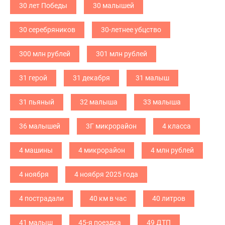
30 лет Победы
30 малышей
30 серебряников
30-летнее убцство
300 млн рублей
301 млн рублей
31 герой
31 декабря
31 малыш
31 пьяный
32 малыша
33 малыша
36 малышей
3Г микрорайон
4 класса
4 машины
4 микрорайон
4 млн рублей
4 ноября
4 ноября 2025 года
4 пострадали
40 км в час
40 литров
41 малыш
45-я поездка
49 ДТП