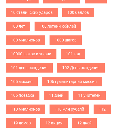
10 сталинских ударов
100 баллов
100 лет
100 летний юбилей
100 миллионов
1000 шагов
10000 шагов к жизни
101 год
101 день рождения
102 День рождения
105 миссия
106 гуманитарная миссия
106 поездка
11 дней
11 учителей
110 миллионов
110 млн рубелй
112
119 домов
12 акция
12 дней