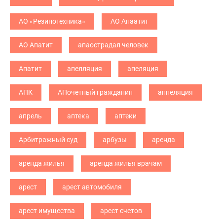
АО «Резинотехника»
АО Апаатит
АО Апатит
апаострадал человек
Апатит
апелляция
апеляция
АПК
АПочетный гражданин
аппеляция
апрель
аптека
аптеки
Арбитражный суд
арбузы
аренда
аренда жилья
аренда жилья врачам
арест
арест автомобиля
арест имущества
арест счетов