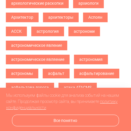
археологические раскопки
архиологи
Архитектор
архитекторы
Аспоян
АССК
астрология
астрономи
астрономическое явление
астрономическое являение
астрономия
астрономы
асфальт
асфальтирование
асфальтова дорога
атака ATACMS
Мы используем файлы cookie для анализа событий на нашем
атака БПЛА
атака дронв
атака дронов
сайте. Продолжая просмотр сайта, вы принимаете
политику
конфиденциальности
атака дронов БПЛА
атака дронов\
Все понятно
атетстаты
Аткарск