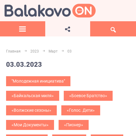
Главная
2023
Март
03
03.03.2023
"Молодежная инициатива"
«Байкальская миля»
«Боевое Братство»
«Волжские сезоны»
«Голос. Дети»
«Мои Документы»
«Пионер»