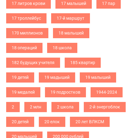
17 литров крови
17 малышей
17 пар
17 троллейбус
17-й маршрут
170 миллионов
18 малышей
18 операций
18 школа
182 будущих учителя
185 квартир
19 детей
19 мадышей
19 малышей
19 медалей
19 подростков
1944-2024
2
2 млн
2 школа
2-й энергоблок
20 детей
20 елок
20 лет ВЛКСМ
20 малышей
200 000 рублей