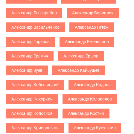
Александр Бессарабов
Александр Борвинок
Александр Васильченко
Александр Гатеж
Александр Горелов
Александр Емельянов
Александр Еремин
Александр Ершов
Александр Зуев
Александр Кайбушев
Александр Кобыляцкий
Александр Кодола
Александр Кокуркин
Александр Колоколов
Александр Колосков
Александр Костин
Александр Кривощёков
Александр Кукушкин