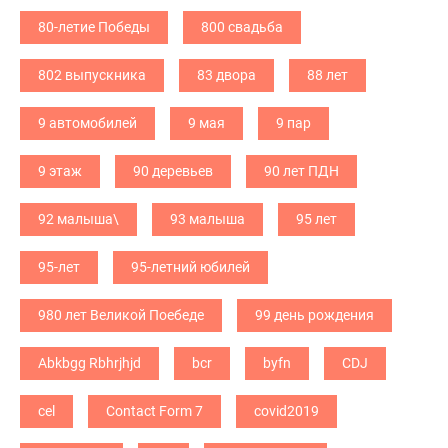
80-летие Победы
800 свадьба
802 выпускника
83 двора
88 лет
9 автомобилей
9 мая
9 пар
9 этаж
90 деревьев
90 лет ПДН
92 малыша\
93 малыша
95 лет
95-лет
95-летний юбилей
980 лет Великой Поебеде
99 день рождения
Abkbgg Rbhrjhjd
bcr
byfn
CDJ
cel
Contact Form 7
covid2019