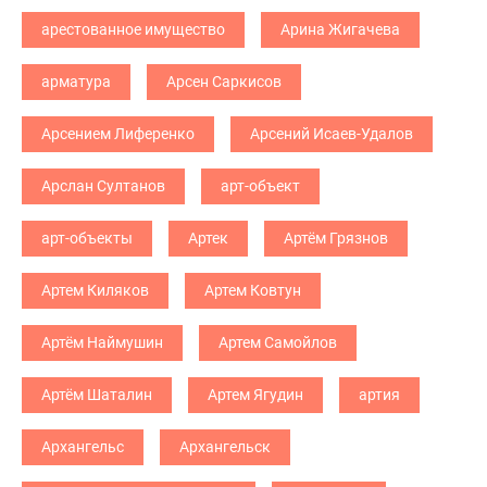
арестованное имущество
Арина Жигачева
арматура
Арсен Саркисов
Арсением Лиференко
Арсений Исаев-Удалов
Арслан Султанов
арт-объект
арт-объекты
Артек
Артём Грязнов
Артем Киляков
Артем Ковтун
Артём Наймушин
Артем Самойлов
Артём Шаталин
Артем Ягудин
артия
Архангельс
Архангельск