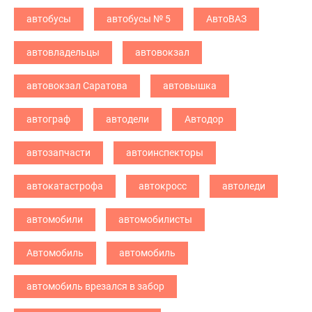
автобусы
автобусы № 5
АвтоВАЗ
автовладельцы
автовокзал
автовокзал Саратова
автовышка
автограф
автодели
Автодор
автозапчасти
автоинспекторы
автокатастрофа
автокросс
автоледи
автомобили
автомобилисты
Автомобиль
автомобиль
автомобиль врезался в забор