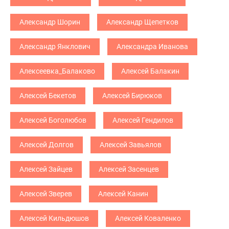
Александр Шорин
Александр Щепетков
Александр Янклович
Александра Иванова
Алексеевка_Балаково
Алексей Балакин
Алексей Бекетов
Алексей Бирюков
Алексей Боголюбов
Алексей Гендилов
Алексей Долгов
Алексей Завьялов
Алексей Зайцев
Алексей Засенцев
Алексей Зверев
Алексей Канин
Алексей Кильдюшов
Алексей Коваленко