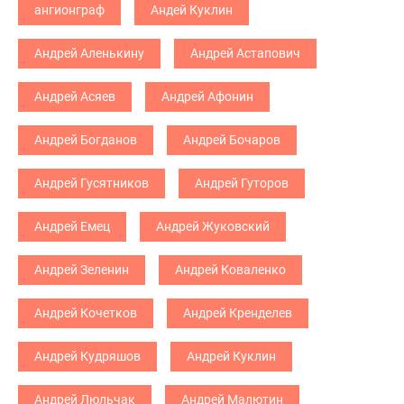
ангионграф
Андей Куклин
Андрей Аленькину
Андрей Астапович
Андрей Асяев
Андрей Афонин
Андрей Богданов
Андрей Бочаров
Андрей Гусятников
Андрей Гуторов
Андрей Емец
Андрей Жуковский
Андрей Зеленин
Андрей Коваленко
Андрей Кочетков
Андрей Кренделев
Андрей Кудряшов
Андрей Куклин
Андрей Люльчак
Андрей Малютин