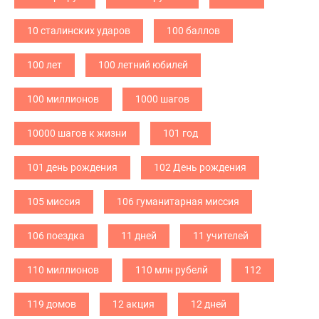
10 сталинских ударов
100 баллов
100 лет
100 летний юбилей
100 миллионов
1000 шагов
10000 шагов к жизни
101 год
101 день рождения
102 День рождения
105 миссия
106 гуманитарная миссия
106 поездка
11 дней
11 учителей
110 миллионов
110 млн рубелй
112
119 домов
12 акция
12 дней