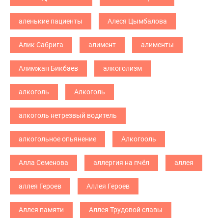
аленькие пациенты
Алеся Цымбалова
Алик Сабрига
алимент
алименты
Алимжан Бикбаев
алкоголизм
алкоголь
Алкоголь
алкоголь нетрезвый водитель
алкогольное опьянение
Алкогооль
Алла Семенова
аллергия на пчёл
аллея
аллея Героев
Аллея Героев
Аллея памяти
Аллея Трудовой славы