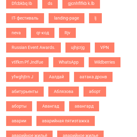
Dfcbkbq Ib
ds
gjcnhflfkb k.lb
IT- фестиваль
landing-page
lj
neva
qr-код
Rjv
Russian Event Awards.
ujhjcrjg
VPN
vtlfkm Pf Jndfue
WhatsApp
Wildberries
yfwghjtrn J
Аалдай
аатака дронв
абитурьенты
Аблязова
аборт
аборты
Авангад
авангард
аварии
аварийная пятиэтажка
аварийное жильё
аварийное жилье