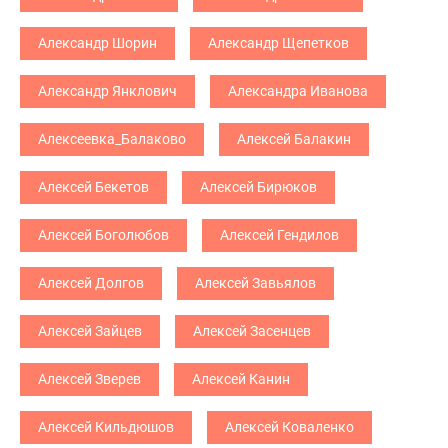
Александр Шорин
Александр Щепетков
Александр Янклович
Александра Иванова
Алексеевка_Балаково
Алексей Балакин
Алексей Бекетов
Алексей Бирюков
Алексей Боголюбов
Алексей Гендилов
Алексей Долгов
Алексей Завьялов
Алексей Зайцев
Алексей Засенцев
Алексей Зверев
Алексей Канин
Алексей Кильдюшов
Алексей Коваленко