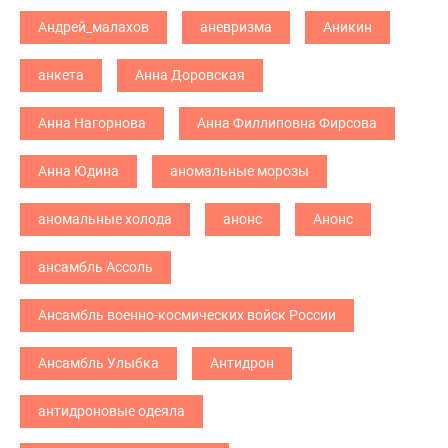
Андрей_малахов
аневризма
Аникин
анкета
Анна Доровская
Анна Нагорнова
Анна Филлиповна Фирсова
Анна Юдина
аномальные морозы
аномальные холода
анонс
Анонс
ансамбль Ассоль
Ансамбль военно-космических войск России
Ансамбль Улыбка
Антидрон
антидроновые одеяла