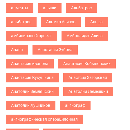
алменты
алыши
Альбатрос
альбатрос
Альмир Азизов
Альфа
амбициозный проект
Амбролидзе Алиса
Анапа
Анастасия Зубова
Анастасия иванова
Анастасия Кобылянских
Анастасия Кукушкина
Анастсия Загорская
Анатолий Землянский
Анатолий Лемешкин
Анатолий Лушников
ангиограф
ангиографическая операцияонная