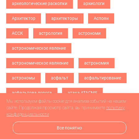
археологические раскопки
архиологи
Архитектор
архитекторы
Аспоян
АССК
астрология
астрономи
астрономическое явление
астрономическое являение
астрономия
астрономы
асфальт
асфальтирование
асфальтова дорога
атака ATACMS
Мы используем файлы cookie для анализа событий на нашем
атака БПЛА
атака дронв
атака дронов
сайте. Продолжая просмотр сайта, вы принимаете
политику
конфиденциальности
атака дронов БПЛА
атака дронов\
Все понятно
атетстаты
Аткарск