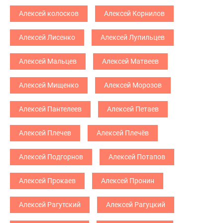
Алексей колосков
Алексей Корнилов
Алексей Лисенко
Алексей Лупильцев
Алексей Мальцев
Алексей Матвеев
Алексей Мищенко
Алексей Морозов
Алексей Пантелеев
Алексей Петаев
Алексей Плечев
Алексей Плечёв
Алексей Подгорнов
Алексей Потапов
Алексей Прокаев
Алексей Пронин
Алексей Рагутский
Алексей Рагуцкий