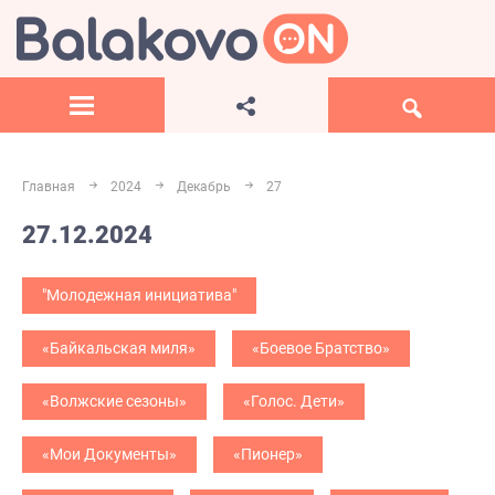
Главная
2024
Декабрь
27
27.12.2024
"Молодежная инициатива"
«Байкальская миля»
«Боевое Братство»
«Волжские сезоны»
«Голос. Дети»
«Мои Документы»
«Пионер»