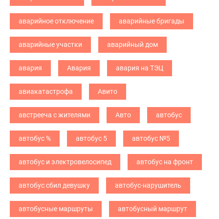
аварийное отключение
аварийные бригады
аварийные участки
аварийный дом
авария
Авария
авария на ТЭЦ
авиакатастрофа
Авито
австрееча с жителями
Авто
автобус
автобус %
автобус 5
автобус №5
автобус и электровелосипед
автобус на фронт
автобус сбил девушку
автобус-нарушитель
автобусные маршруты
автобусный маршрут