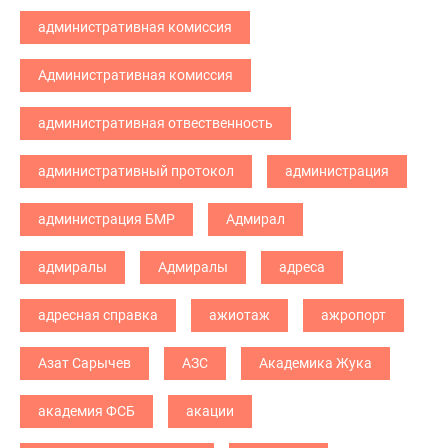
административная комиссия
Административная комиссия
административная отвественность
административный протокол
администрация
администрация БМР
Адмирал
адмиралы
Адмиралы
адреса
адресная справка
ажиотаж
ажропорт
Азат Сарычев
АЗС
Академика Жука
академия ФСБ
акации