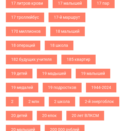
17 литров крови
17 малышей
17 пар
17 троллейбус
17-й маршрут
170 миллионов
18 малышей
18 операций
18 школа
182 будущих учителя
185 квартир
19 детей
19 мадышей
19 малышей
19 медалей
19 подростков
1944-2024
2
2 млн
2 школа
2-й энергоблок
20 детей
20 елок
20 лет ВЛКСМ
20 малышей
200 000 рублей