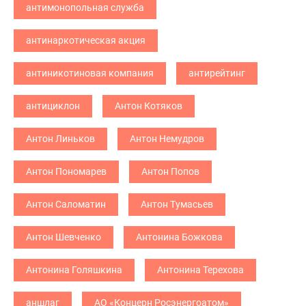
антимонопольная служба
антинаркотическая акция
антиникотиновая компания
антирейтинг
антициклон
Антон Котяков
Антон Линьков
Антон Немудров
Антон Пономарев
Антон Попов
Антон Саломатин
Антон Тумасьев
Антон Шевченко
Антонина Божкова
Антонина Голяшкина
Антонина Терехова
аншлаг
АО «Концерн Росэнергоатом»