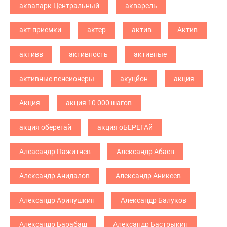
аквапарк Центральный
акварель
акт приемки
актер
актив
Актив
активв
активность
активные
активные пенсионеры
акуцйон
акция
Акция
акция 10 000 шагов
акция оберегай
акция оБЕРЕГАй
Алеасандр Пажитнев
Александр Абаев
Александр Анидалов
Александр Аникеев
Александр Аринушкин
Александр Балуков
Александр Барабаш
Александр Бастрыкин