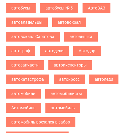
автобусы
автобусы № 5
АвтоВАЗ
автовладельцы
автовокзал
автовокзал Саратова
автовышка
автограф
автодели
Автодор
автозапчасти
автоинспекторы
автокатастрофа
автокросс
автоледи
автомобили
автомобилисты
Автомобиль
автомобиль
автомобиль врезался в забор