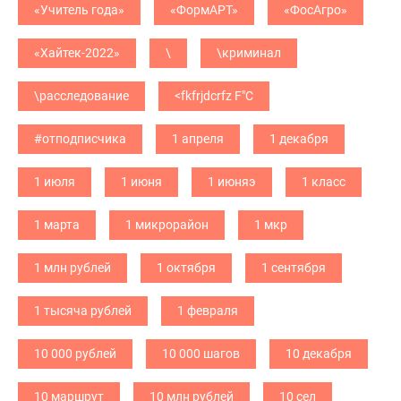
«Учитель года»
«ФормАРТ»
«ФосАгро»
«Хайтек-2022»
\
\криминал
\расследование
<fkfrjdcrfz F"C
#отподписчика
1 апреля
1 декабря
1 июля
1 июня
1 июняэ
1 класс
1 марта
1 микрорайон
1 мкр
1 млн рублей
1 октября
1 сентября
1 тысяча рублей
1 февраля
10 000 рублей
10 000 шагов
10 декабря
10 маршрут
10 млн рублей
10 сел