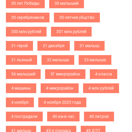
30 лет Победы
30 малышей
30 серебряников
30-летнее убцство
300 млн рублей
301 млн рублей
31 герой
31 декабря
31 малыш
31 пьяный
32 малыша
33 малыша
36 малышей
3Г микрорайон
4 класса
4 машины
4 микрорайон
4 млн рублей
4 ноября
4 ноября 2025 года
4 пострадали
40 км в час
40 литров
41 малыш
45-я поездка
49 ДТП