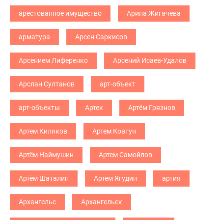
арестованное имущество
Арина Жигачева
арматура
Арсен Саркисов
Арсением Лиференко
Арсений Исаев-Удалов
Арслан Султанов
арт-объект
арт-объекты
Артек
Артём Грязнов
Артем Киляков
Артем Ковтун
Артём Наймушин
Артем Самойлов
Артём Шаталин
Артем Ягудин
артия
Архангельс
Архангельск