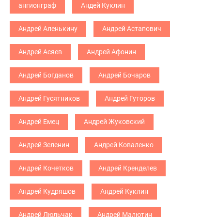
ангионграф
Андей Куклин
Андрей Аленькину
Андрей Астапович
Андрей Асяев
Андрей Афонин
Андрей Богданов
Андрей Бочаров
Андрей Гусятников
Андрей Гуторов
Андрей Емец
Андрей Жуковский
Андрей Зеленин
Андрей Коваленко
Андрей Кочетков
Андрей Кренделев
Андрей Кудряшов
Андрей Куклин
Андрей Люльчак
Андрей Малютин