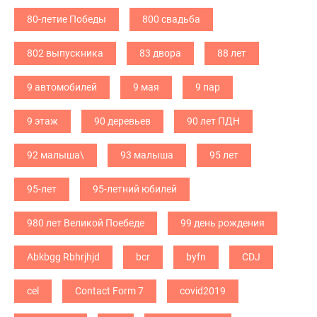
80-летие Победы
800 свадьба
802 выпускника
83 двора
88 лет
9 автомобилей
9 мая
9 пар
9 этаж
90 деревьев
90 лет ПДН
92 малыша\
93 малыша
95 лет
95-лет
95-летний юбилей
980 лет Великой Поебеде
99 день рождения
Abkbgg Rbhrjhjd
bcr
byfn
CDJ
cel
Contact Form 7
covid2019