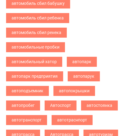
автомобиль сбил бабушку
автомобиль сбил ребенка
автомобиль сбил ренека
автомобильные пробки
автомобильный хатор
автопарк
автопарк предприятия
автопарук
автоподъемник
автопокрышки
автопробег
Автоспорт
автостоянка
автотранспорт
автотраснпорт
автотрасса
Автотрасса
автотуризм