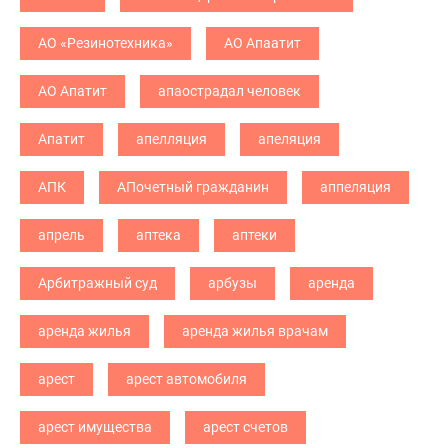
АО «Резинотехника»
АО Апаатит
АО Апатит
апаострадал человек
Апатит
апелляция
апеляция
АПК
АПочетный гражданин
аппеляция
апрель
аптека
аптеки
Арбитражный суд
арбузы
аренда
аренда жилья
аренда жилья врачам
арест
арест автомобиля
арест имущества
арест счетов