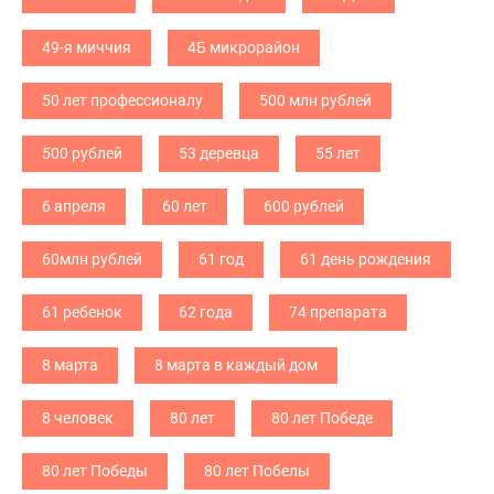
49-я миччия
4Б микрорайон
50 лет профессионалу
500 млн рублей
500 рублей
53 деревца
55 лет
6 апреля
60 лет
600 рублей
60млн рублей
61 год
61 день рождения
61 ребенок
62 года
74 препарата
8 марта
8 марта в каждый дом
8 человек
80 лет
80 лет Победе
80 лет Победы
80 лет Побелы