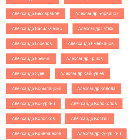
Александр Бессарабов
Александр Борвинок
Александр Васильченко
Александр Гатеж
Александр Горелов
Александр Емельянов
Александр Еремин
Александр Ершов
Александр Зуев
Александр Кайбушев
Александр Кобыляцкий
Александр Кодола
Александр Кокуркин
Александр Колоколов
Александр Колосков
Александр Костин
Александр Кривощёков
Александр Кукушкин