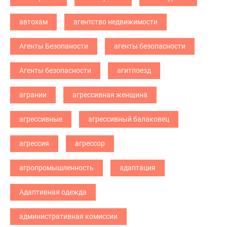
автохам
агентство недвижимости
Агенты Безопаности
агенты безопасности
Агенты безопасности
агитпоезд
агрании
агрессивная женщина
агрессивные
агрессивный балаковец
агрессия
агрессор
агропромышленность
адаптация
Адаптивная одежда
административная комиссии