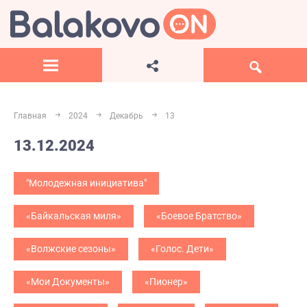
Главная
2024
Декабрь
13
13.12.2024
"Молодежная инициатива"
«Байкальская миля»
«Боевое Братство»
«Волжские сезоны»
«Голос. Дети»
«Мои Документы»
«Пионер»