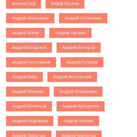
ангионграф
Андей Куклин
Андрей Аленькину
Андрей Астапович
Андрей Асяев
Андрей Афонин
Андрей Богданов
Андрей Бочаров
Андрей Гусятников
Андрей Гуторов
Андрей Емец
Андрей Жуковский
Андрей Зеленин
Андрей Коваленко
Андрей Кочетков
Андрей Кренделев
Андрей Кудряшов
Андрей Куклин
Андрей Люльчак
Андрей Малютин