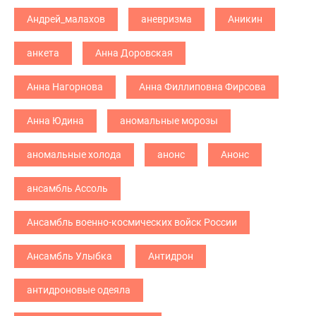
Андрей_малахов
аневризма
Аникин
анкета
Анна Доровская
Анна Нагорнова
Анна Филлиповна Фирсова
Анна Юдина
аномальные морозы
аномальные холода
анонс
Анонс
ансамбль Ассоль
Ансамбль военно-космических войск России
Ансамбль Улыбка
Антидрон
антидроновые одеяла