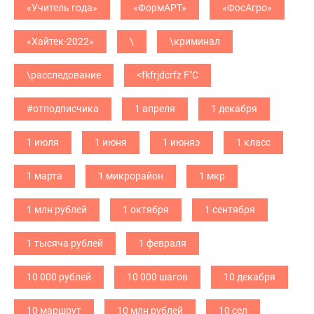
«Учитель года»
«ФормАРТ»
«ФосАгро»
«Хайтек-2022»
\
\криминал
\расследование
<fkfrjdcrfz F"C
#отподписчика
1 апреля
1 декабря
1 июля
1 июня
1 июняэ
1 класс
1 марта
1 микрорайон
1 мкр
1 млн рублей
1 октября
1 сентября
1 тысяча рублей
1 февраля
10 000 рублей
10 000 шагов
10 декабря
10 маршрут
10 млн рублей
10 сел