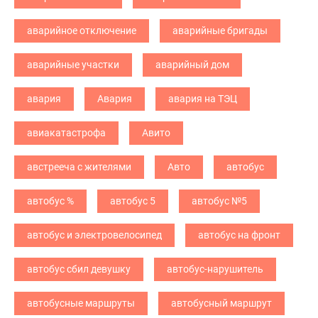
аварийное отключение
аварийные бригады
аварийные участки
аварийный дом
авария
Авария
авария на ТЭЦ
авиакатастрофа
Авито
австрееча с жителями
Авто
автобус
автобус %
автобус 5
автобус №5
автобус и электровелосипед
автобус на фронт
автобус сбил девушку
автобус-нарушитель
автобусные маршруты
автобусный маршрут