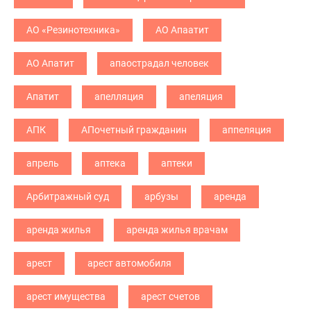
АО «Резинотехника»
АО Апаатит
АО Апатит
апаострадал человек
Апатит
апелляция
апеляция
АПК
АПочетный гражданин
аппеляция
апрель
аптека
аптеки
Арбитражный суд
арбузы
аренда
аренда жилья
аренда жилья врачам
арест
арест автомобиля
арест имущества
арест счетов