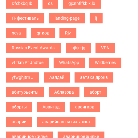
Dfcbkbq Ib
ds
gjcnhflfkb k.lb
IT- фестиваль
landing-page
lj
neva
qr-код
Rjv
Russian Event Awards.
ujhjcrjg
VPN
vtlfkm Pf Jndfue
WhatsApp
Wildberries
yfwghjtrn J
Аалдай
аатака дронв
абитурьенты
Аблязова
аборт
аборты
Авангад
авангард
аварии
аварийная пятиэтажка
аварийное жильё
аварийное жилье