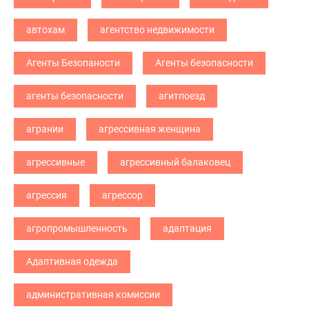
автохам
агентство недвижимости
Агенты Безопаности
Агенты безопасности
агенты безопасности
агитпоезд
агрании
агрессивная женщина
агрессивные
агрессивный балаковец
агрессия
агрессор
агропромышленность
адаптация
Адаптивная одежда
административная комиссии