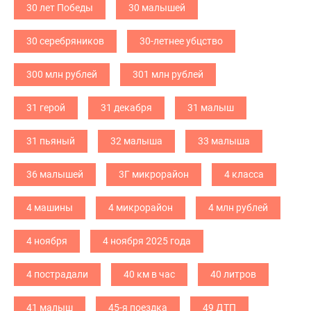
30 лет Победы
30 малышей
30 серебряников
30-летнее убцство
300 млн рублей
301 млн рублей
31 герой
31 декабря
31 малыш
31 пьяный
32 малыша
33 малыша
36 малышей
3Г микрорайон
4 класса
4 машины
4 микрорайон
4 млн рублей
4 ноября
4 ноября 2025 года
4 пострадали
40 км в час
40 литров
41 малыш
45-я поездка
49 ДТП