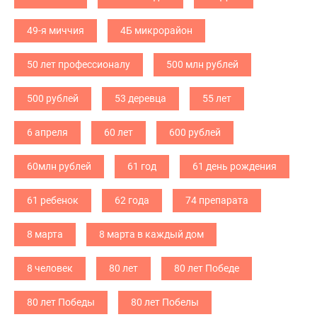
49-я миччия
4Б микрорайон
50 лет профессионалу
500 млн рублей
500 рублей
53 деревца
55 лет
6 апреля
60 лет
600 рублей
60млн рублей
61 год
61 день рождения
61 ребенок
62 года
74 препарата
8 марта
8 марта в каждый дом
8 человек
80 лет
80 лет Победе
80 лет Победы
80 лет Побелы