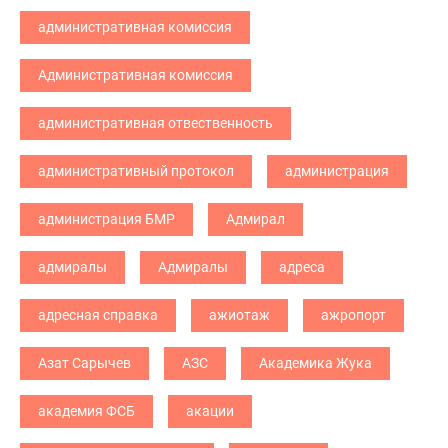
административная комиссия
Административная комиссия
административная отвественность
административный протокол
администрация
администрация БМР
Адмирал
адмиралы
Адмиралы
адреса
адресная справка
ажиотаж
ажропорт
Азат Сарычев
АЗС
Академика Жука
академия ФСБ
акации