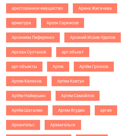
арестованное имущество
Арина Жигачева
арматура
Арсен Саркисов
Арсением Лиференко
Арсений Исаев-Удалов
Арслан Султанов
арт-объект
арт-объекты
Артек
Артём Грязнов
Артем Киляков
Артем Ковтун
Артём Наймушин
Артем Самойлов
Артём Шаталин
Артем Ягудин
артия
Архангельс
Архангельск