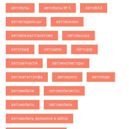
автобусы
автобусы № 5
АвтоВАЗ
автовладельцы
автовокзал
автовокзал Саратова
автовышка
автограф
автодели
Автодор
автозапчасти
автоинспекторы
автокатастрофа
автокросс
автоледи
автомобили
автомобилисты
автомобиль
Автомобиль
автомобиль врезался в забор