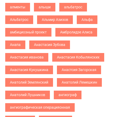
алменты
алыши
альбатрос
Альбатрос
Альмир Азизов
Альфа
амбициозный проект
Амбролидзе Алиса
Анапа
Анастасия Зубова
Анастасия иванова
Анастасия Кобылянских
Анастасия Кукушкина
Анастсия Загорская
Анатолий Землянский
Анатолий Лемешкин
Анатолий Лушников
ангиограф
ангиографическая операцияонная