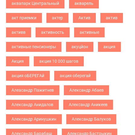
аквапарк Центральный
акварель
акт приемки
актер
Актив
актив
активв
активность
активные
активные пенсионеры
акуцйон
акция
Акция
акция 10 000 шагов
акция оБЕРЕГАй
акция оберегай
Алеасандр Пажитнев
Александр Абаев
Александр Анидалов
Александр Аникеев
Александр Аринушкин
Александр Балуков
Александр Барабаш
Александр Бастрыкин