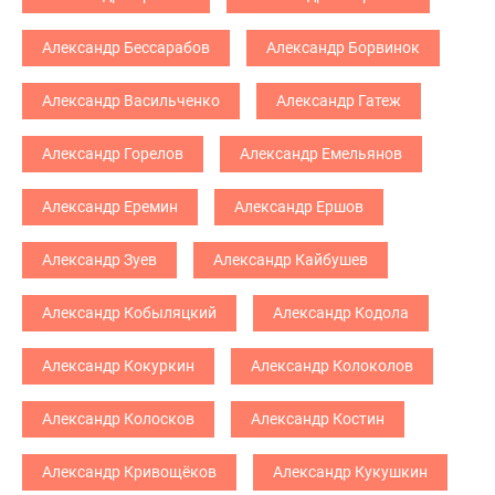
Александр Бессарабов
Александр Борвинок
Александр Васильченко
Александр Гатеж
Александр Горелов
Александр Емельянов
Александр Еремин
Александр Ершов
Александр Зуев
Александр Кайбушев
Александр Кобыляцкий
Александр Кодола
Александр Кокуркин
Александр Колоколов
Александр Колосков
Александр Костин
Александр Кривощёков
Александр Кукушкин