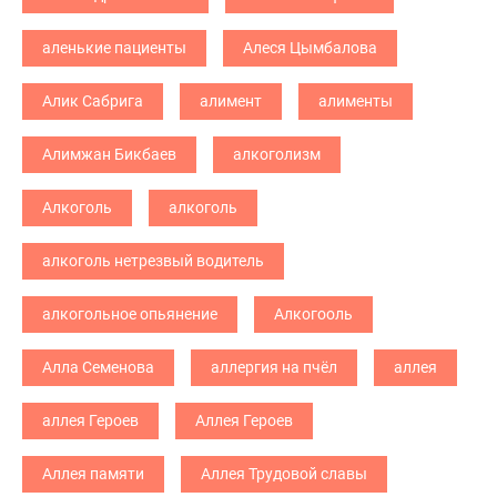
аленькие пациенты
Алеся Цымбалова
Алик Сабрига
алимент
алименты
Алимжан Бикбаев
алкоголизм
Алкоголь
алкоголь
алкоголь нетрезвый водитель
алкогольное опьянение
Алкогооль
Алла Семенова
аллергия на пчёл
аллея
аллея Героев
Аллея Героев
Аллея памяти
Аллея Трудовой славы