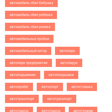
автомобиль сбил бабушку
автомобиль сбил ребенка
автомобиль сбил ренека
автомобильные пробки
автомобильный хатор
автопарк
автопарк предприятия
автопарук
автоподъемник
автопокрышки
автопробег
Автоспорт
автостоянка
автотранспорт
автотраснпорт
автотрасса
Автотрасса
автотуризм