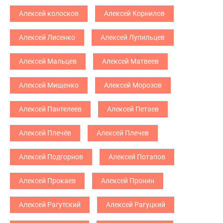
Алексей колосков
Алексей Корнилов
Алексей Лисенко
Алексей Лупильцев
Алексей Мальцев
Алексей Матвеев
Алексей Мищенко
Алексей Морозов
Алексей Пантелеев
Алексей Петаев
Алексей Плечёв
Алексей Плечев
Алексей Подгорнов
Алексей Потапов
Алексей Прокаев
Алексей Пронин
Алексей Рагутский
Алексей Рагуцкий