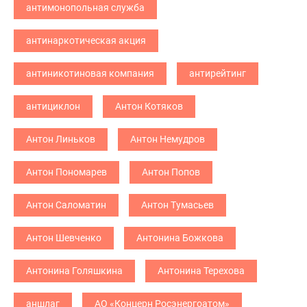
антимонопольная служба
антинаркотическая акция
антиникотиновая компания
антирейтинг
антициклон
Антон Котяков
Антон Линьков
Антон Немудров
Антон Пономарев
Антон Попов
Антон Саломатин
Антон Тумасьев
Антон Шевченко
Антонина Божкова
Антонина Голяшкина
Антонина Терехова
аншлаг
АО «Концерн Росэнергоатом»