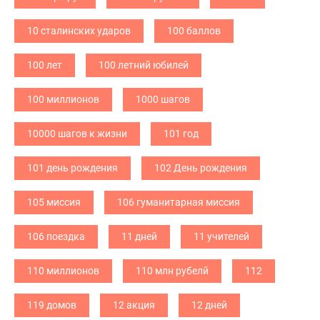
10 сталинских ударов
100 баллов
100 лет
100 летний юбилей
100 миллионов
1000 шагов
10000 шагов к жизни
101 год
101 день рождения
102 День рождения
105 миссия
106 гуманитарная миссия
106 поездка
11 дней
11 учителей
110 миллионов
110 млн рубелй
112
119 домов
12 акция
12 дней