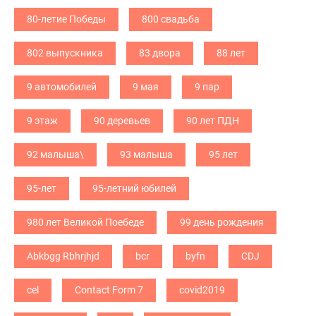
80-летие Победы
800 свадьба
802 выпускника
83 двора
88 лет
9 автомобилей
9 мая
9 пар
9 этаж
90 деревьев
90 лет ПДН
92 малыша\
93 малыша
95 лет
95-лет
95-летний юбилей
980 лет Великой Поебеде
99 день рождения
Abkbgg Rbhrjhjd
bcr
byfn
CDJ
cel
Contact Form 7
covid2019