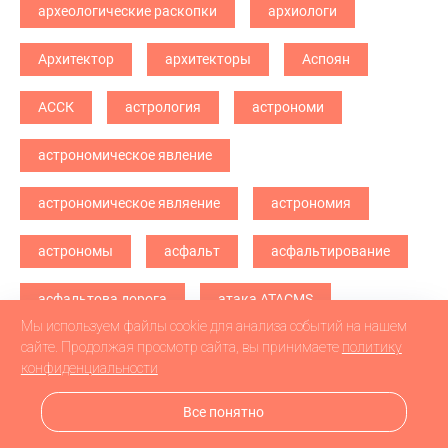
археологические раскопки
архиологи
Архитектор
архитекторы
Аспоян
АССК
астрология
астрономи
астрономическое явление
астрономическое являение
астрономия
астрономы
асфальт
асфальтирование
асфальтова дорога
атака ATACMS
Мы используем файлы cookie для анализа событий на нашем
атака БПЛА
атака дронв
атака дронов
сайте. Продолжая просмотр сайта, вы принимаете
политику
конфиденциальности
атака дронов БПЛА
атака дронов\
Все понятно
атетстаты
Аткарск