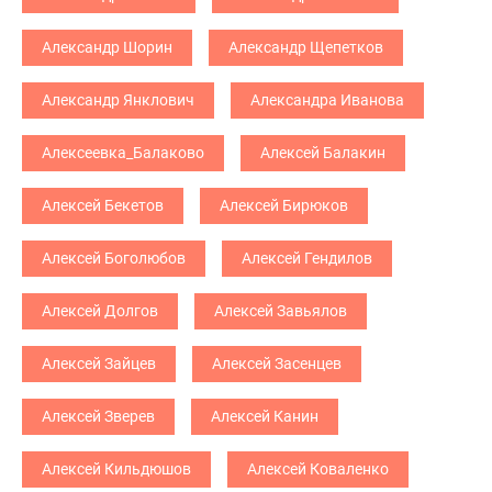
Александр Шорин
Александр Щепетков
Александр Янклович
Александра Иванова
Алексеевка_Балаково
Алексей Балакин
Алексей Бекетов
Алексей Бирюков
Алексей Боголюбов
Алексей Гендилов
Алексей Долгов
Алексей Завьялов
Алексей Зайцев
Алексей Засенцев
Алексей Зверев
Алексей Канин
Алексей Кильдюшов
Алексей Коваленко