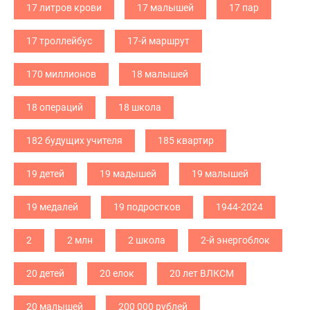
17 литров крови
17 малышей
17 пар
17 троллейбус
17-й маршрут
170 миллионов
18 малышей
18 операций
18 школа
182 будущих учителя
185 квартир
19 детей
19 мадышей
19 малышей
19 медалей
19 подростков
1944-2024
2
2 млн
2 школа
2-й энергоблок
20 детей
20 елок
20 лет ВЛКСМ
20 малышей
200 000 рублей