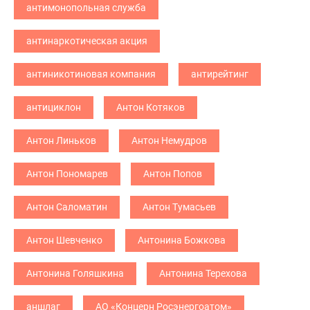
антимонопольная служба
антинаркотическая акция
антиникотиновая компания
антирейтинг
антициклон
Антон Котяков
Антон Линьков
Антон Немудров
Антон Пономарев
Антон Попов
Антон Саломатин
Антон Тумасьев
Антон Шевченко
Антонина Божкова
Антонина Голяшкина
Антонина Терехова
аншлаг
АО «Концерн Росэнергоатом»