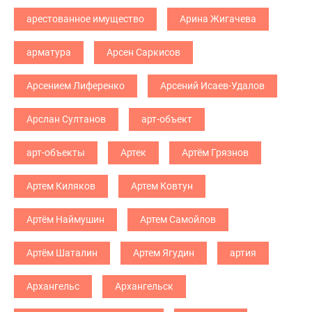
арестованное имущество
Арина Жигачева
арматура
Арсен Саркисов
Арсением Лиференко
Арсений Исаев-Удалов
Арслан Султанов
арт-объект
арт-объекты
Артек
Артём Грязнов
Артем Киляков
Артем Ковтун
Артём Наймушин
Артем Самойлов
Артём Шаталин
Артем Ягудин
артия
Архангельс
Архангельск