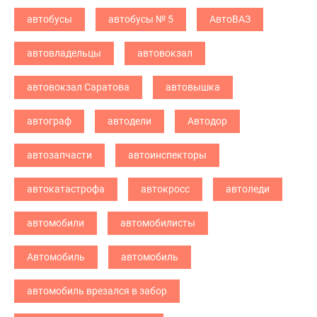
автобусы
автобусы № 5
АвтоВАЗ
автовладельцы
автовокзал
автовокзал Саратова
автовышка
автограф
автодели
Автодор
автозапчасти
автоинспекторы
автокатастрофа
автокросс
автоледи
автомобили
автомобилисты
Автомобиль
автомобиль
автомобиль врезался в забор