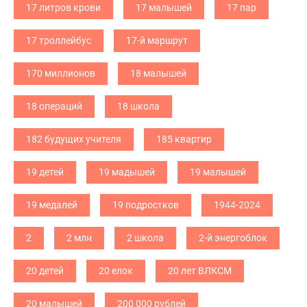
17 литров крови
17 малышей
17 пар
17 троллейбус
17-й маршрут
170 миллионов
18 малышей
18 операций
18 школа
182 будущих учителя
185 квартир
19 детей
19 мадышей
19 малышей
19 медалей
19 подростков
1944-2024
2
2 млн
2 школа
2-й энергоблок
20 детей
20 елок
20 лет ВЛКСМ
20 малышей
200 000 рублей