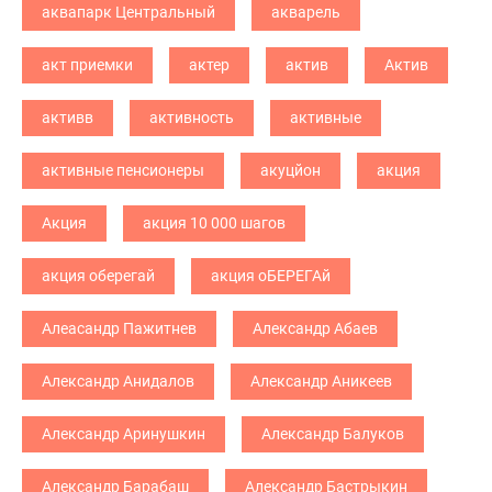
аквапарк Центральный
акварель
акт приемки
актер
актив
Актив
активв
активность
активные
активные пенсионеры
акуцйон
акция
Акция
акция 10 000 шагов
акция оберегай
акция оБЕРЕГАй
Алеасандр Пажитнев
Александр Абаев
Александр Анидалов
Александр Аникеев
Александр Аринушкин
Александр Балуков
Александр Барабаш
Александр Бастрыкин