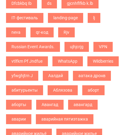
Dfcbkbq Ib
ds
gjcnhflfkb k.lb
IT- фестиваль
landing-page
lj
neva
qr-код
Rjv
Russian Event Awards.
ujhjcrjg
VPN
vtlfkm Pf Jndfue
WhatsApp
Wildberries
yfwghjtrn J
Аалдай
аатака дронв
абитурьенты
Аблязова
аборт
аборты
Авангад
авангард
аварии
аварийная пятиэтажка
аварийное жильё
аварийное жилье