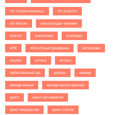
АО «Резинотехника»
АО Апаатит
АО Апатит
апаострадал человек
Апатит
апелляция
апеляция
АПК
АПочетный гражданин
аппеляция
апрель
аптека
аптеки
Арбитражный суд
арбузы
аренда
аренда жилья
аренда жилья врачам
арест
арест автомобиля
арест имущества
арест счетов