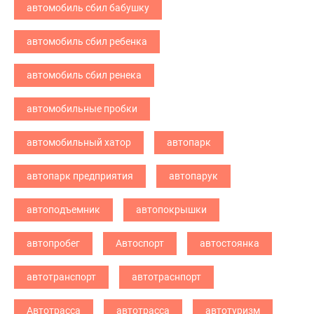
автомобиль сбил бабушку
автомобиль сбил ребенка
автомобиль сбил ренека
автомобильные пробки
автомобильный хатор
автопарк
автопарк предприятия
автопарук
автоподъемник
автопокрышки
автопробег
Автоспорт
автостоянка
автотранспорт
автотраснпорт
Автотрасса
автотрасса
автотуризм