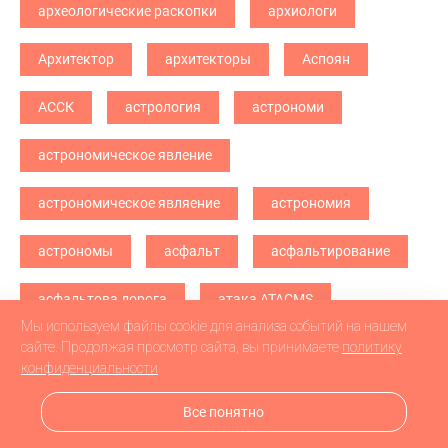
археологические раскопки
архиологи
Архитектор
архитекторы
Аспоян
АССК
астрология
астрономи
астрономическое явление
астрономическое являение
астрономия
астрономы
асфальт
асфальтирование
асфальтова дорога
атака ATACMS
Мы используем файлы cookie для анализа событий на нашем
атака БПЛА
атака дронв
атака дронов
сайте. Продолжая просмотр сайта, вы принимаете
политику
конфиденциальности
атака дронов БПЛА
атака дронов\
Все понятно
атетстаты
Аткарск