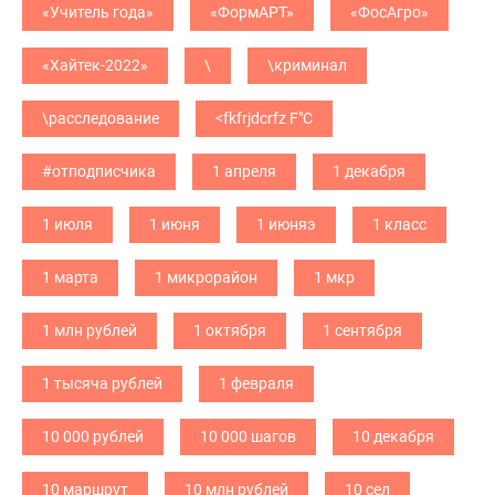
«Учитель года»
«ФормАРТ»
«ФосАгро»
«Хайтек-2022»
\
\криминал
\расследование
<fkfrjdcrfz F"C
#отподписчика
1 апреля
1 декабря
1 июля
1 июня
1 июняэ
1 класс
1 марта
1 микрорайон
1 мкр
1 млн рублей
1 октября
1 сентября
1 тысяча рублей
1 февраля
10 000 рублей
10 000 шагов
10 декабря
10 маршрут
10 млн рублей
10 сел