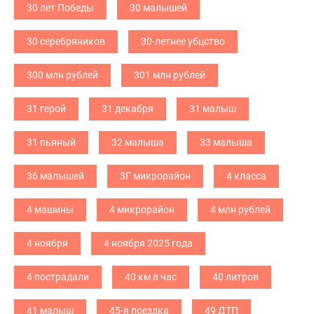
30 лет Победы
30 малышей
30 серебряников
30-летнее убцство
300 млн рублей
301 млн рублей
31 герой
31 декабря
31 малыш
31 пьяный
32 малыша
33 малыша
36 малышей
3Г микрорайон
4 класса
4 машины
4 микрорайон
4 млн рублей
4 ноября
4 ноября 2025 года
4 пострадали
40 км в час
40 литров
41 малыш
45-я поездка
49 ДТП