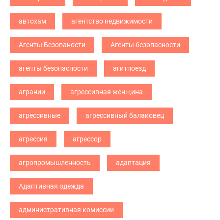
автохам
агентство недвижимости
Агенты Безопаности
Агенты безопасности
агенты безопасности
агитпоезд
агрании
агрессивная женщина
агрессивные
агрессивный балаковец
агрессия
агрессор
агропромышленность
адаптация
Адаптивная одежда
административная комиссии