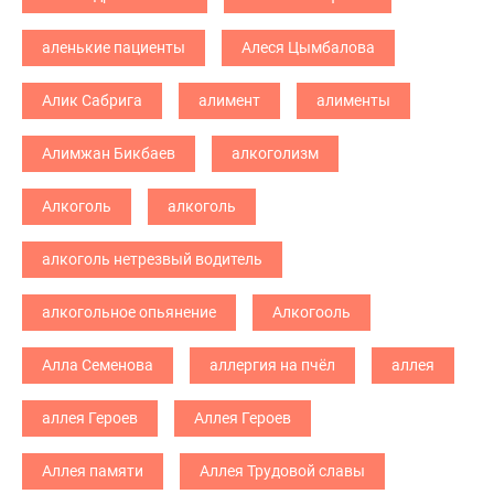
аленькие пациенты
Алеся Цымбалова
Алик Сабрига
алимент
алименты
Алимжан Бикбаев
алкоголизм
Алкоголь
алкоголь
алкоголь нетрезвый водитель
алкогольное опьянение
Алкогооль
Алла Семенова
аллергия на пчёл
аллея
аллея Героев
Аллея Героев
Аллея памяти
Аллея Трудовой славы