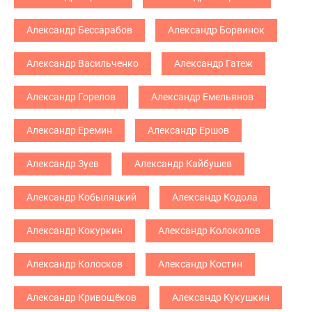
Александр Бессарабов
Александр Борвинок
Александр Васильченко
Александр Гатеж
Александр Горелов
Александр Емельянов
Александр Еремин
Александр Ершов
Александр Зуев
Александр Кайбушев
Александр Кобыляцкий
Александр Кодола
Александр Кокуркин
Александр Колоколов
Александр Колосков
Александр Костин
Александр Кривощёков
Александр Кукушкин