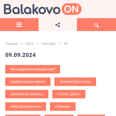
Главная
2024
Сентябрь
09
09.09.2024
"Молодежная инициатива"
«Байкальская миля»
«Боевое Братство»
«Волжские сезоны»
«Голос. Дети»
«Мои Документы»
«Пионер»