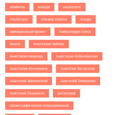
алменты
алыши
альбатрос
Альбатрос
Альмир Азизов
Альфа
амбициозный проект
Амбролидзе Алиса
Анапа
Анастасия Зубова
Анастасия иванова
Анастасия Кобылянских
Анастасия Кукушкина
Анастсия Загорская
Анатолий Землянский
Анатолий Лемешкин
Анатолий Лушников
ангиограф
ангиографическая операцияонная