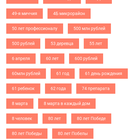
49-я миччия
4Б микрорайон
50 лет профессионалу
500 млн рублей
500 рублей
53 деревца
55 лет
6 апреля
60 лет
600 рублей
60млн рублей
61 год
61 день рождения
61 ребенок
62 года
74 препарата
8 марта
8 марта в каждый дом
8 человек
80 лет
80 лет Победе
80 лет Победы
80 лет Побелы