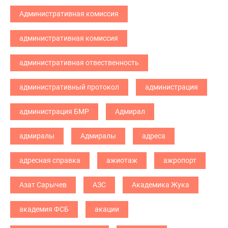
Административная комиссия
административная комиссия
административная отвественность
административный протокол
администрация
администрация БМР
Адмирал
адмиралы
Адмиралы
адреса
адресная справка
ажиотаж
ажропорт
Азат Сарычев
АЗС
Академика Жука
академия ФСБ
акации