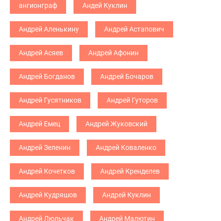
ангионграф
Андей Куклин
Андрей Аленькину
Андрей Астапович
Андрей Асяев
Андрей Афонин
Андрей Богданов
Андрей Бочаров
Андрей Гусятников
Андрей Гуторов
Андрей Емец
Андрей Жуковский
Андрей Зеленин
Андрей Коваленко
Андрей Кочетков
Андрей Кренделев
Андрей Кудряшов
Андрей Куклин
Андрей Люльчак
Андрей Малютин