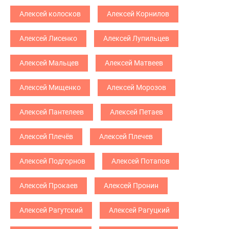
Алексей колосков
Алексей Корнилов
Алексей Лисенко
Алексей Лупильцев
Алексей Мальцев
Алексей Матвеев
Алексей Мищенко
Алексей Морозов
Алексей Пантелеев
Алексей Петаев
Алексей Плечёв
Алексей Плечев
Алексей Подгорнов
Алексей Потапов
Алексей Прокаев
Алексей Пронин
Алексей Рагутский
Алексей Рагуцкий