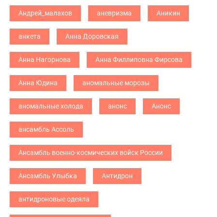
Андрей_малахов
аневризма
Аникин
анкета
Анна Доровская
Анна Нагорнова
Анна Филлиповна Фирсова
Анна Юдина
аномальные морозы
аномальные холода
анонс
Анонс
ансамбль Ассоль
Ансамбль военно-космических войск России
Ансамбль Улыбка
Антидрон
антидроновые одеяла