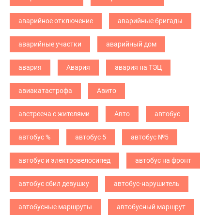
аварийное отключение
аварийные бригады
аварийные участки
аварийный дом
авария
Авария
авария на ТЭЦ
авиакатастрофа
Авито
австрееча с жителями
Авто
автобус
автобус %
автобус 5
автобус №5
автобус и электровелосипед
автобус на фронт
автобус сбил девушку
автобус-нарушитель
автобусные маршруты
автобусный маршрут