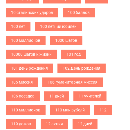
10 сталинских ударов
100 баллов
100 лет
100 летний юбилей
100 миллионов
1000 шагов
10000 шагов к жизни
101 год
101 день рождения
102 День рождения
105 миссия
106 гуманитарная миссия
106 поездка
11 дней
11 учителей
110 миллионов
110 млн рубелй
112
119 домов
12 акция
12 дней