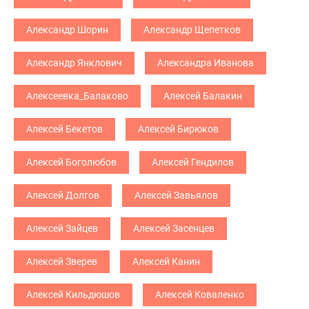
Александр Шорин
Александр Щепетков
Александр Янклович
Александра Иванова
Алексеевка_Балаково
Алексей Балакин
Алексей Бекетов
Алексей Бирюков
Алексей Боголюбов
Алексей Гендилов
Алексей Долгов
Алексей Завьялов
Алексей Зайцев
Алексей Засенцев
Алексей Зверев
Алексей Канин
Алексей Кильдюшов
Алексей Коваленко