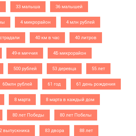
а
33 малыша
36 малышей
ны
4 микрорайон
4 млн рублей
острадали
40 км в час
40 литров
49-я миччия
4Б микрорайон
500 рублей
53 деревца
55 лет
60млн рублей
61 год
61 день рождения
8 марта
8 марта в каждый дом
80 лет Победы
80 лет Побелы
2 выпускника
83 двора
88 лет