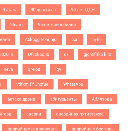
9 этаж
90 деревьев
90 лет ПДН
95-лет
95-летний юбилей
дения
Abkbgg Rbhrjhjd
bcr
byfn
id2019
Dfcbkbq Ib
ds
gjcnhflfkb k.lb
neva
qr-код
Rjv
N
vtlfkm Pf Jndfue
WhatsApp
аатака дронв
абитурьенты
Аблязова
нгард
аварии
аварийная пятиэтажка
аварийное отключение
аварийные бригады