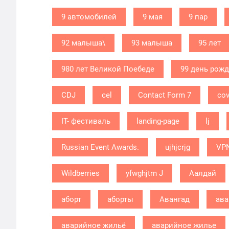
9 автомобилей
9 мая
9 пар
92 малыша\
93 малыша
95 лет
980 лет Великой Поебеде
99 день рож
CDJ
cel
Contact Form 7
cov
IT- фестиваль
landing-page
lj
Russian Event Awards.
ujhjcrjg
VP
Wildberries
yfwghjtrn J
Аалдай
аборт
аборты
Авангад
ава
аварийное жильё
аварийное жилье