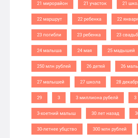
21 мирорайон
21 участок
21 шко
22 маршрут
22 ребенка
22 январ
23 погибли
23 ребенка
23 свадь
24 малыша
24 мая
25 мадышей
250 млн рублей
26 детей
26 мал
27 малышей
27 школа
28 декабр
29
3
3 миллиона рубелй
3
3-хоетний малыш
30 лет назад
3
30-летнее убцство
300 млн рублей