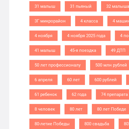
31 малыш
31 пьяный
32 малыш
3Г микрорайон
4 класса
4 маши
4 ноября
4 ноября 2025 года
4 п
41 малыш
45-я поездка
49 ДТП
50 лет профессионалу
500 млн рублей
6 апреля
60 лет
600 рублей
61 ребенок
62 года
74 препарата
8 человек
80 лет
80 лет Победе
80-летие Победы
800 свадьба
80