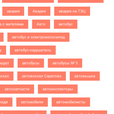
авария
Авария
авария на ТЭЦ
а с жителями
Авто
автобус
автобус и электровелосипед
у
автобус-нарушитель
ршрут
автобусы
автобусы № 5
окзал
автовокзал Саратова
автовышка
автозапчасти
автоинспекторы
леди
автомобили
автомобилисты