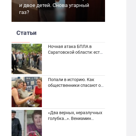
и двое детей. Снова угарный
газ?
Статьи
Ночная атака БПЛА в
Саратовской области: есть
погибшие и пострадавшие
Попали в историю. Как
общественники спасают от
забвения старинные
фотоархивы
«Два верных, неразлучных
голубка…». Вениамин
Кузнецов вспоминает о
своей супруге