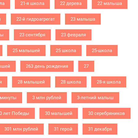
ла
21-я школа
22 дерева
22 малыша
я
22-й гидроагрегат
23 малыша
бы
23 сентября
23 февраля
25 малышей
25 школа
25-школа
ышей
263 день рождения
27
я
28 малышей
28 школа
28-я школа
 минуты
3 млн рублей
3-летний малыш
0 лет Победы
30 малышей
30 серебряников
301 млн рублей
31 герой
31 декабря