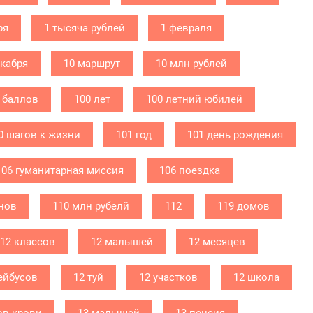
ря
1 тысяча рублей
1 февраля
екабря
10 маршрут
10 млн рублей
 баллов
100 лет
100 летний юбилей
0 шагов к жизни
101 год
101 день рождения
106 гуманитарная миссия
106 поездка
нов
110 млн рубелй
112
119 домов
12 классов
12 малышей
12 месяцев
ейбусов
12 туй
12 участков
12 школа