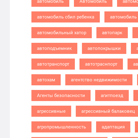
автомобиль
Автомобиль
автомо
автомобиль сбил ребенка
автомобиль 
автомобильный хатор
автопарк
автоподъемник
автопокрышки
автотранспорт
автотраснпорт
ав
автохам
агентство недвижимости
Агенты безопасности
агитпоезд
агрессивные
агрессивный балаковец
агропромышленность
адаптация