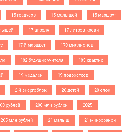
ов крови
13 малышей
13 пенсия
15 градусов
15 малышей
15 маршрут
алышей
17 апреля
17 литров крови
ус
17-й маршрут
170 миллионов
ола
182 будущих учителя
185 квартир
ей
19 медалей
19 подростков
2-й энергоблок
20 детей
20 елок
000 рублей
200 млн рублей
2025
205 млн рублей
21 малыш
21 микрорайон