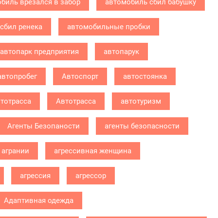
биль врезался в забор
автомобиль сбил бабушку
сбил ренека
автомобильные пробки
автопарк предприятия
автопарук
автопробег
Автоспорт
автостоянка
тотрасса
Автотрасса
автотуризм
Агенты Безопаности
агенты безопасности
агрании
агрессивная женщина
агрессия
агрессор
Адаптивная одежда