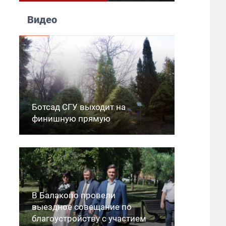
Видео
Ботсад СГУ выходит на
финишную прямую
В Балаково провели
выездное совещание по
благоустройству с участием