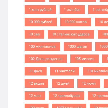
1 млн рублей
1 октября
1 сентяб
10 000 рублей
10 000 шагов
10 д
10 сел
10 сталинских ударов
100
100 миллионов
1000 шагов
1000
102 День рождения
105 миссия
11 дней
11 учителей
110 миллио
12 акция
12 дней
12 июня
12 млн
12 троллебусов
12 тролл