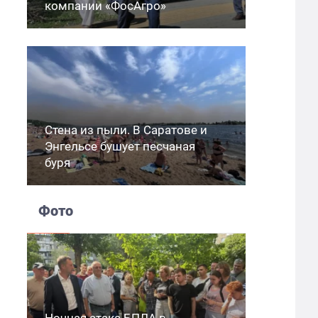
компании «ФосАгро»
Стена из пыли. В Саратове и
Энгельсе бушует песчаная
буря
Фото
Ночная атака БПЛА в