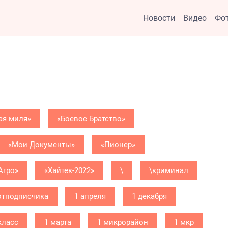
Новости
Видео
Фо
ая миля»
«Боевое Братство»
«Мои Документы»
«Пионер»
Агро»
«Хайтек-2022»
\
\криминал
отподписчика
1 апреля
1 декабря
класс
1 марта
1 микрорайон
1 мкр