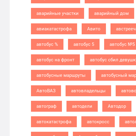
аварийные участки
аварийный дом
авиакатастрофа
Авито
австрееч
автобус %
автобус 5
автобус №5
автобус на фронт
автобус сбил девушк
автобусные маршруты
автобусный ма
АвтоВАЗ
автовладельцы
автов
автограф
автодели
Автодор
автокатастрофа
автокросс
авто