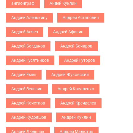
ангионграф
Андей Куклин
Андрей Аленькину
Андрей Астапович
Андрей Асяев
Андрей Афонин
Андрей Богданов
Андрей Бочаров
Андрей Гусятников
Андрей Гуторов
Андрей Емец
Андрей Жуковский
Андрей Зеленин
Андрей Коваленко
Андрей Кочетков
Андрей Кренделев
Андрей Кудряшов
Андрей Куклин
Андрей Люльчак
Андрей Малютин