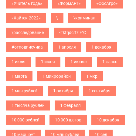
«Учитель года»
«ФормАРТ»
«ФосАгро»
«Хайтек-2022»
\
\криминал
\расследование
<fkfrjdcrfz F"C
#отподписчика
1 апреля
1 декабря
1 июля
1 июня
1 июняэ
1 класс
1 марта
1 микрорайон
1 мкр
1 млн рублей
1 октября
1 сентября
1 тысяча рублей
1 февраля
10 000 рублей
10 000 шагов
10 декабря
10 маршрут
10 млн рублей
10 сел