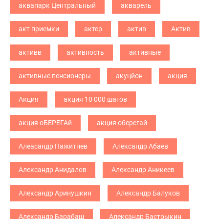
аквапарк Центральный
акварель
акт приемки
актер
актив
Актив
активв
активность
активные
активные пенсионеры
акуцйон
акция
Акция
акция 10 000 шагов
акция оБЕРЕГАй
акция оберегай
Алеасандр Пажитнев
Александр Абаев
Александр Анидалов
Александр Аникеев
Александр Аринушкин
Александр Балуков
Александр Барабаш
Александр Бастрыкин