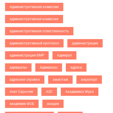
Административная комиссия
административная комиссия
административная отвественность
административный протокол
администрация
администрация БМР
Адмирал
адмиралы
Адмиралы
адреса
адресная справка
ажиотаж
ажропорт
Азат Сарычев
АЗС
Академика Жука
академия ФСБ
акации