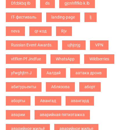
Dfcbkbq Ib
ds
gjcnhflfkb k.lb
IT- фестиваль
landing-page
lj
neva
qr-код
Rjv
Russian Event Awards.
ujhjcrjg
VPN
vtlfkm Pf Jndfue
WhatsApp
Wildberries
yfwghjtrn J
Аалдай
аатака дронв
абитурьенты
Аблязова
аборт
аборты
Авангад
авангард
аварии
аварийная пятиэтажка
аварийное жильё
аварийное жилье