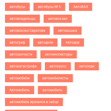
автобусы
автобусы № 5
АвтоВАЗ
автовладельцы
автовокзал
автовокзал Саратова
автовышка
автограф
автодели
Автодор
автозапчасти
автоинспекторы
автокатастрофа
автокросс
автоледи
автомобили
автомобилисты
Автомобиль
автомобиль
автомобиль врезался в забор