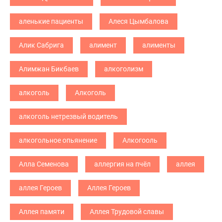
аленькие пациенты
Алеся Цымбалова
Алик Сабрига
алимент
алименты
Алимжан Бикбаев
алкоголизм
алкоголь
Алкоголь
алкоголь нетрезвый водитель
алкогольное опьянение
Алкогооль
Алла Семенова
аллергия на пчёл
аллея
аллея Героев
Аллея Героев
Аллея памяти
Аллея Трудовой славы