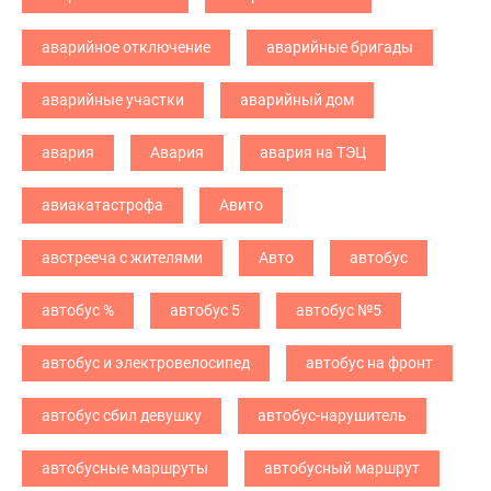
аварийное отключение
аварийные бригады
аварийные участки
аварийный дом
авария
Авария
авария на ТЭЦ
авиакатастрофа
Авито
австрееча с жителями
Авто
автобус
автобус %
автобус 5
автобус №5
автобус и электровелосипед
автобус на фронт
автобус сбил девушку
автобус-нарушитель
автобусные маршруты
автобусный маршрут