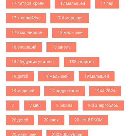
17 литров крови
17 малышей
17 пар
17 троллейбус
17-й маршрут
170 миллионов
18 малышей
18 операций
18 школа
182 будущих учителя
185 квартир
19 детей
19 мадышей
19 малышей
19 медалей
19 подростков
1944-2024
2
2 млн
2 школа
2-й энергоблок
20 детей
20 елок
20 лет ВЛКСМ
20 малышей
200 000 рублей