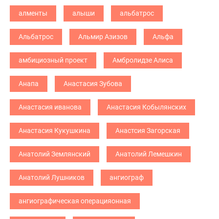
алменты
алыши
альбатрос
Альбатрос
Альмир Азизов
Альфа
амбициозный проект
Амбролидзе Алиса
Анапа
Анастасия Зубова
Анастасия иванова
Анастасия Кобылянских
Анастасия Кукушкина
Анастсия Загорская
Анатолий Землянский
Анатолий Лемешкин
Анатолий Лушников
ангиограф
ангиографическая операцияонная