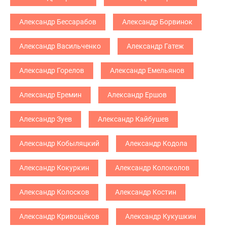
Александр Бессарабов
Александр Борвинок
Александр Васильченко
Александр Гатеж
Александр Горелов
Александр Емельянов
Александр Еремин
Александр Ершов
Александр Зуев
Александр Кайбушев
Александр Кобыляцкий
Александр Кодола
Александр Кокуркин
Александр Колоколов
Александр Колосков
Александр Костин
Александр Кривощёков
Александр Кукушкин