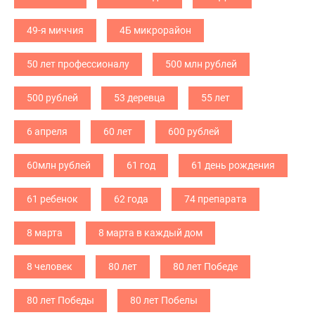
49-я миччия
4Б микрорайон
50 лет профессионалу
500 млн рублей
500 рублей
53 деревца
55 лет
6 апреля
60 лет
600 рублей
60млн рублей
61 год
61 день рождения
61 ребенок
62 года
74 препарата
8 марта
8 марта в каждый дом
8 человек
80 лет
80 лет Победе
80 лет Победы
80 лет Побелы