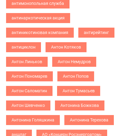
антимонопольная служба
антинаркотическая акция
антиникотиновая компания
антирейтинг
антициклон
Антон Котяков
Антон Линьков
Антон Немудров
Антон Пономарев
Антон Попов
Антон Саломатин
Антон Тумасьев
Антон Шевченко
Антонина Божкова
Антонина Голяшкина
Антонина Терехова
аншлаг
АО «Концерн Росэнергоатом»