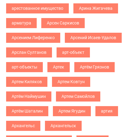
арестованное имущество
Арина Жигачева
арматура
Арсен Саркисов
Арсением Лиференко
Арсений Исаев-Удалов
Арслан Султанов
арт-объект
арт-объекты
Артек
Артём Грязнов
Артем Киляков
Артем Ковтун
Артём Наймушин
Артем Самойлов
Артём Шаталин
Артем Ягудин
артия
Архангельс
Архангельск