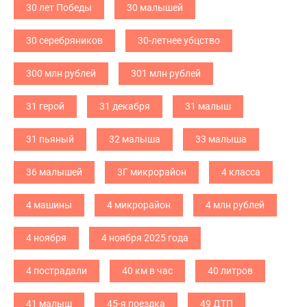
30 лет Победы
30 малышей
30 серебряников
30-летнее убцство
300 млн рублей
301 млн рублей
31 герой
31 декабря
31 малыш
31 пьяный
32 малыша
33 малыша
36 малышей
3Г микрорайон
4 класса
4 машины
4 микрорайон
4 млн рублей
4 ноября
4 ноября 2025 года
4 пострадали
40 км в час
40 литров
41 малыш
45-я поездка
49 ДТП