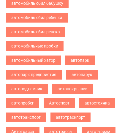
автомобиль сбил бабушку
автомобиль сбил ребенка
автомобиль сбил ренека
автомобильные пробки
автомобильный хатор
автопарк
автопарк предприятия
автопарук
автоподъемник
автопокрышки
автопробег
Автоспорт
автостоянка
автотранспорт
автотраснпорт
Автотрасса
автотрасса
автотуризм