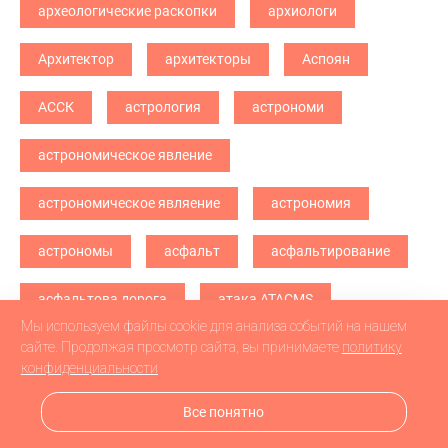
археологические раскопки
архиологи
Архитектор
архитекторы
Аспоян
АССК
астрология
астрономи
астрономическое явление
астрономическое являение
астрономия
астрономы
асфальт
асфальтирование
асфальтова дорога
атака ATACMS
Мы используем файлы cookie для анализа событий на нашем
атака БПЛА
атака дронв
атака дронов
сайте. Продолжая просмотр сайта, вы принимаете
политику
конфиденциальности
атака дронов БПЛА
атака дронов\
Все понятно
атетстаты
Аткарск