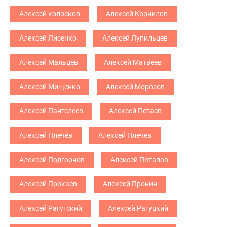
Алексей колосков
Алексей Корнилов
Алексей Лисенко
Алексей Лупильцев
Алексей Мальцев
Алексей Матвеев
Алексей Мищенко
Алексей Морозов
Алексей Пантелеев
Алексей Петаев
Алексей Плечёв
Алексей Плечев
Алексей Подгорнов
Алексей Потапов
Алексей Прокаев
Алексей Пронин
Алексей Рагутский
Алексей Рагуцкий