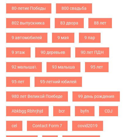
80-летие Победы
800 свадьба
802 выпускника
83 двора
88 лет
9 автомобилей
9 мая
9 пар
9 этаж
90 деревьев
90 лет ПДН
92 малыша\
93 малыша
95 лет
95-лет
95-летний юбилей
980 лет Великой Поебеде
99 день рождения
Abkbgg Rbhrjhjd
bcr
byfn
CDJ
cel
Contact Form 7
covid2019