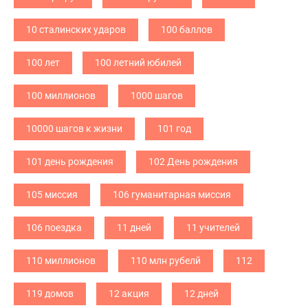
10 сталинских ударов
100 баллов
100 лет
100 летний юбилей
100 миллионов
1000 шагов
10000 шагов к жизни
101 год
101 день рождения
102 День рождения
105 миссия
106 гуманитарная миссия
106 поездка
11 дней
11 учителей
110 миллионов
110 млн рубелй
112
119 домов
12 акция
12 дней