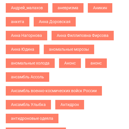
Андрей_малахов
аневризма
Аникин
анкета
Анна Доровская
Анна Нагорнова
Анна Филлиповна Фирсова
Анна Юдина
аномальные морозы
аномальные холода
Анонс
анонс
ансамбль Ассоль
Ансамбль военно-космических войск России
Ансамбль Улыбка
Антидрон
антидроновые одеяла