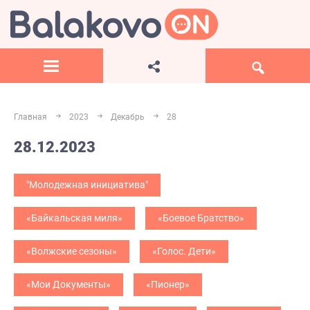
Главная
2023
Декабрь
28
28.12.2023
"Молодежная инициатива"
«Байкальская миля»
«Боевое Братство»
«Волжские сезоны»
«Голос. Дети»
«Мои Документы»
«Пионер»