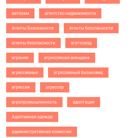
автохам
агентство недвижимости
Агенты Безопаности
Агенты безопасности
агенты безопасности
агитпоезд
агрании
агрессивная женщина
агрессивные
агрессивный балаковец
агрессия
агрессор
агропромышленность
адаптация
Адаптивная одежда
административная комиссии