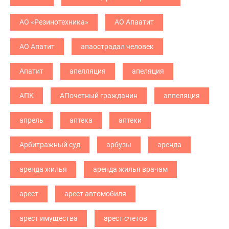
АО «Резинотехника»
АО Апаатит
АО Апатит
апаострадал человек
Апатит
апелляция
апеляция
АПК
АПочетный гражданин
аппеляция
апрель
аптека
аптеки
Арбитражный суд
арбузы
аренда
аренда жилья
аренда жилья врачам
арест
арест автомобиля
арест имущества
арест счетов