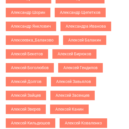
Александр Шорин
Александр Щепетков
Александр Янклович
Александра Иванова
Алексеевка_Балаково
Алексей Балакин
Алексей Бекетов
Алексей Бирюков
Алексей Боголюбов
Алексей Гендилов
Алексей Долгов
Алексей Завьялов
Алексей Зайцев
Алексей Засенцев
Алексей Зверев
Алексей Канин
Алексей Кильдюшов
Алексей Коваленко