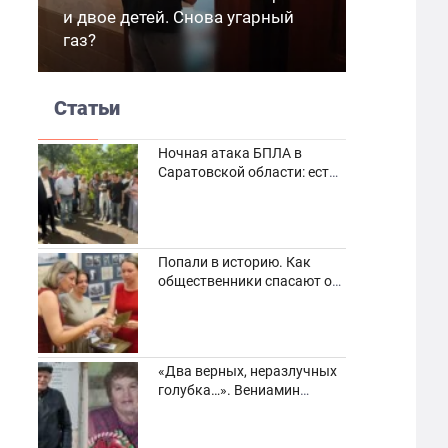
и двое детей. Снова угарный
газ?
Статьи
Ночная атака БПЛА в
Саратовской области: есть
погибшие и пострадавшие
Попали в историю. Как
общественники спасают от
забвения старинные
фотоархивы
«Два верных, неразлучных
голубка…». Вениамин
Кузнецов вспоминает о
своей супруге