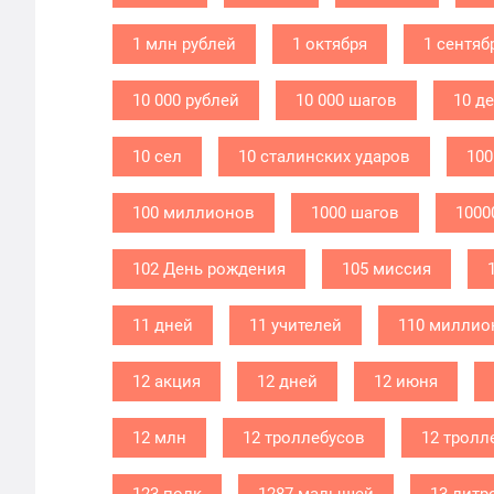
1 млн рублей
1 октября
1 сентяб
10 000 рублей
10 000 шагов
10 д
10 сел
10 сталинских ударов
100
100 миллионов
1000 шагов
1000
102 День рождения
105 миссия
11 дней
11 учителей
110 миллио
12 акция
12 дней
12 июня
12 млн
12 троллебусов
12 тролл