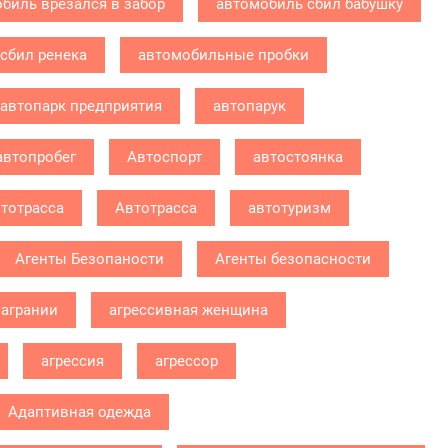
биль врезался в забор
автомобиль сбил бабушку
сбил ренека
автомобильные пробки
автопарк предприятия
автопарук
автопробег
Автоспорт
автостоянка
тотрасса
Автотрасса
автотуризм
Агенты Безопаности
Агенты безопасности
агрании
агрессивная женщина
агрессия
агрессор
Адаптивная одежда