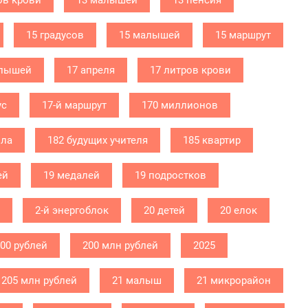
ов крови
13 малышей
13 пенсия
15 градусов
15 малышей
15 маршрут
алышей
17 апреля
17 литров крови
ус
17-й маршрут
170 миллионов
ола
182 будущих учителя
185 квартир
ей
19 медалей
19 подростков
2-й энергоблок
20 детей
20 елок
000 рублей
200 млн рублей
2025
205 млн рублей
21 малыш
21 микрорайон