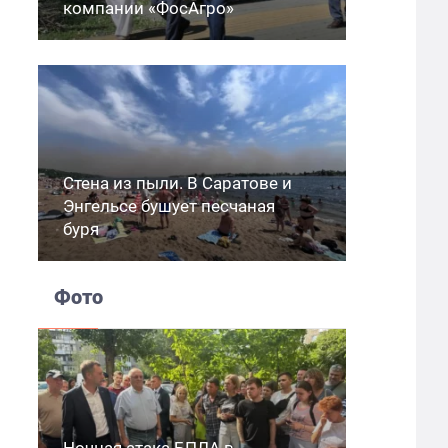
компании «ФосАгро»
Стена из пыли. В Саратове и
Энгельсе бушует песчаная
буря
Фото
Ночная атака БПЛА в