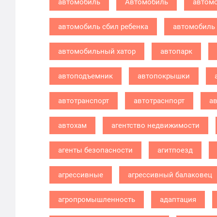
автомобиль
Автомобиль
автомо
автомобиль сбил ребенка
автомобиль 
автомобильный хатор
автопарк
автоподъемник
автопокрышки
автотранспорт
автотраснпорт
ав
автохам
агентство недвижимости
агенты безопасности
агитпоезд
агрессивные
агрессивный балаковец
агропромышленность
адаптация