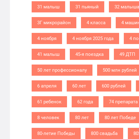
31 малыш
31 пьяный
32 малыш
3Г микрорайон
4 класса
4 маши
4 ноября
4 ноября 2025 года
4 п
41 малыш
45-я поездка
49 ДТП
50 лет профессионалу
500 млн рублей
6 апреля
60 лет
600 рублей
61 ребенок
62 года
74 препарата
8 человек
80 лет
80 лет Победе
80-летие Победы
800 свадьба
80