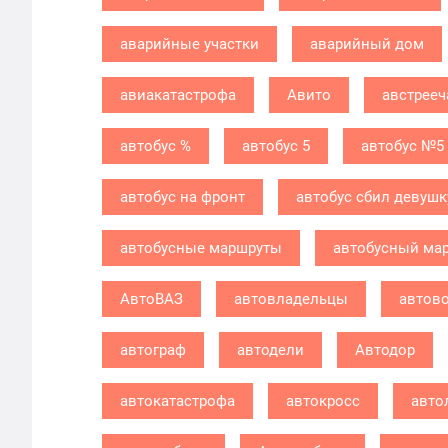
аварийные участки
аварийный дом
авиакатастрофа
Авито
австрееч
автобус %
автобус 5
автобус №5
автобус на фронт
автобус сбил девушк
автобусные маршруты
автобусный ма
АвтоВАЗ
автовладельцы
автов
автограф
автодели
Автодор
автокатастрофа
автокросс
авто