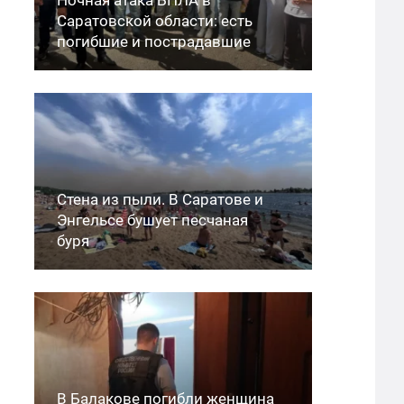
Саратовской области: есть
погибшие и пострадавшие
Стена из пыли. В Саратове и
Энгельсе бушует песчаная
буря
В Балакове погибли женщина