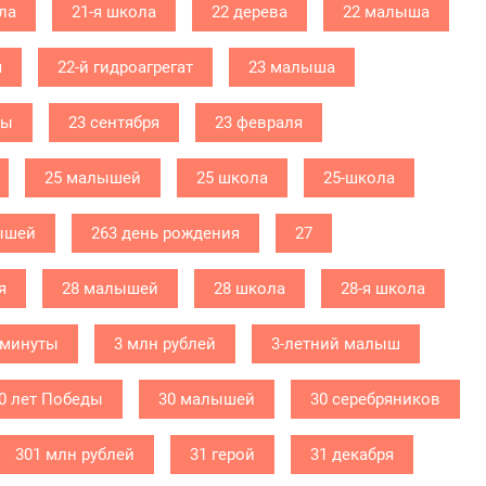
ла
21-я школа
22 дерева
22 малыша
я
22-й гидроагрегат
23 малыша
бы
23 сентября
23 февраля
25 малышей
25 школа
25-школа
ышей
263 день рождения
27
я
28 малышей
28 школа
28-я школа
 минуты
3 млн рублей
3-летний малыш
0 лет Победы
30 малышей
30 серебряников
301 млн рублей
31 герой
31 декабря