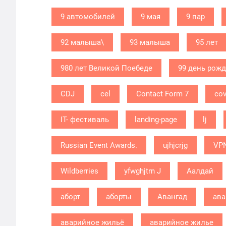
9 автомобилей
9 мая
9 пар
92 малыша\
93 малыша
95 лет
980 лет Великой Поебеде
99 день рож
CDJ
cel
Contact Form 7
cov
IT- фестиваль
landing-page
lj
Russian Event Awards.
ujhjcrjg
VP
Wildberries
yfwghjtrn J
Аалдай
аборт
аборты
Авангад
ава
аварийное жильё
аварийное жилье