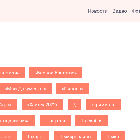
Новости
Видео
Фо
ая миля»
«Боевое Братство»
«Мои Документы»
«Пионер»
Агро»
«Хайтек-2022»
\
\криминал
отподписчика
1 апреля
1 декабря
класс
1 марта
1 микрорайон
1 мкр