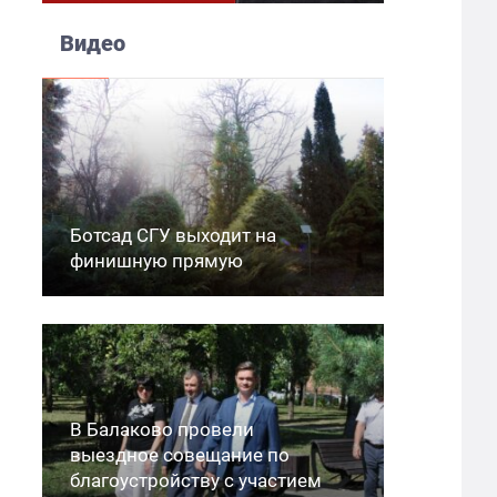
Видео
Ботсад СГУ выходит на
финишную прямую
В Балаково провели
выездное совещание по
благоустройству с участием