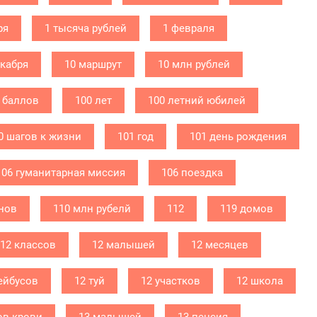
ря
1 тысяча рублей
1 февраля
екабря
10 маршрут
10 млн рублей
 баллов
100 лет
100 летний юбилей
0 шагов к жизни
101 год
101 день рождения
106 гуманитарная миссия
106 поездка
нов
110 млн рубелй
112
119 домов
12 классов
12 малышей
12 месяцев
ейбусов
12 туй
12 участков
12 школа