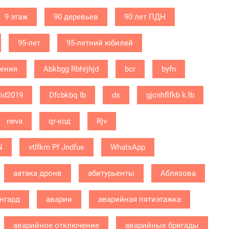
9 этаж
90 деревьев
90 лет ПДН
95-лет
95-летний юбилей
дения
Abkbgg Rbhrjhjd
bcr
byfn
id2019
Dfcbkbq Ib
ds
gjcnhflfkb k.lb
neva
qr-код
Rjv
N
vtlfkm Pf Jndfue
WhatsApp
аатака дронв
абитурьенты
Аблязова
нгард
аварии
аварийная пятиэтажка
аварийное отключение
аварийные бригады