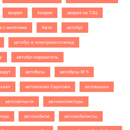
авария
Авария
авария на ТЭЦ
а с жителями
Авто
автобус
автобус и электровелосипед
у
автобус-нарушитель
ршрут
автобусы
автобусы № 5
окзал
автовокзал Саратова
автовышка
автозапчасти
автоинспекторы
леди
автомобили
автомобилисты