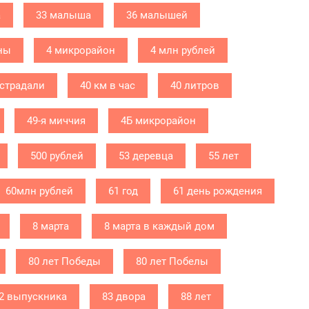
а
33 малыша
36 малышей
ны
4 микрорайон
4 млн рублей
острадали
40 км в час
40 литров
49-я миччия
4Б микрорайон
500 рублей
53 деревца
55 лет
60млн рублей
61 год
61 день рождения
8 марта
8 марта в каждый дом
80 лет Победы
80 лет Побелы
2 выпускника
83 двора
88 лет