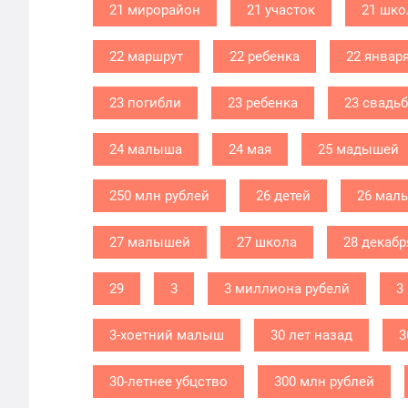
21 мирорайон
21 участок
21 шко
22 маршрут
22 ребенка
22 январ
23 погибли
23 ребенка
23 свадь
24 малыша
24 мая
25 мадышей
250 млн рублей
26 детей
26 мал
27 малышей
27 школа
28 декабр
29
3
3 миллиона рубелй
3
3-хоетний малыш
30 лет назад
3
30-летнее убцство
300 млн рублей