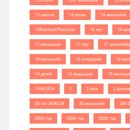
123 полк
1287 малышей
13 литр
13 школа
14 июня
14 малышей
15ФактовОРусском
16 лет
16 м
17 малышей
17 пар
17 троллейб
18 малышей
18 операций
18 шк
19 детей
19 мадышей
19 малыш
1944-2024
2
2 млн
2 школа
20 лет ВЛКСМ
20 малышей
200 
2025 год
2026 год
2030 год