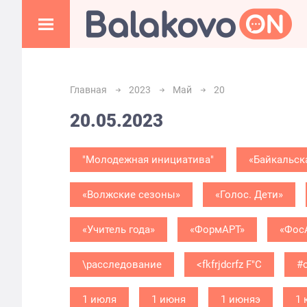
Главная
2023
Май
20
20.05.2023
"Молодежная инициатива"
«Байкальск
«Волжские сезоны»
«Голос. Дети»
«Учитель года»
«ФормАРТ»
«Фос
\расследование
<fkfrjdcrfz F"C
#
1 июля
1 июня
1 июняэ
1 