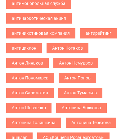
антимонопольная служба
антинаркотическая акция
антиникотиновая компания
антирейтинг
антициклон
Антон Котяков
Антон Линьков
Антон Немудров
Антон Пономарев
Антон Попов
Антон Саломатин
Антон Тумасьев
Антон Шевченко
Антонина Божкова
Антонина Голяшкина
Антонина Терехова
аншлаг
АО «Концерн Росэнергоатом»