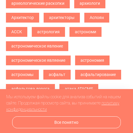
археологические раскопки
архиологи
Архитектор
архитекторы
Аспоян
АССК
астрология
астрономи
астрономическое явление
астрономическое являение
астрономия
астрономы
асфальт
асфальтирование
асфальтова дорога
атака ATACMS
Мы используем файлы cookie для анализа событий на нашем
атака БПЛА
атака дронв
атака дронов
сайте. Продолжая просмотр сайта, вы принимаете
политику
конфиденциальности
атака дронов БПЛА
атака дронов\
Все понятно
атетстаты
Аткарск