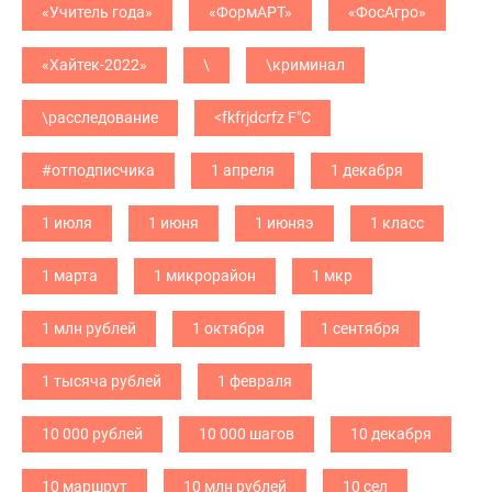
«Учитель года»
«ФормАРТ»
«ФосАгро»
«Хайтек-2022»
\
\криминал
\расследование
<fkfrjdcrfz F"C
#отподписчика
1 апреля
1 декабря
1 июля
1 июня
1 июняэ
1 класс
1 марта
1 микрорайон
1 мкр
1 млн рублей
1 октября
1 сентября
1 тысяча рублей
1 февраля
10 000 рублей
10 000 шагов
10 декабря
10 маршрут
10 млн рублей
10 сел