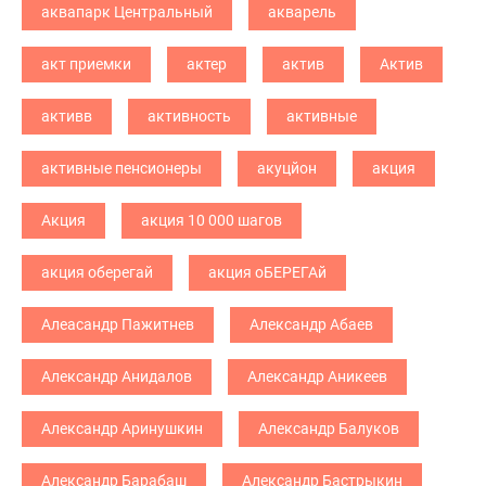
аквапарк Центральный
акварель
акт приемки
актер
актив
Актив
активв
активность
активные
активные пенсионеры
акуцйон
акция
Акция
акция 10 000 шагов
акция оберегай
акция оБЕРЕГАй
Алеасандр Пажитнев
Александр Абаев
Александр Анидалов
Александр Аникеев
Александр Аринушкин
Александр Балуков
Александр Барабаш
Александр Бастрыкин