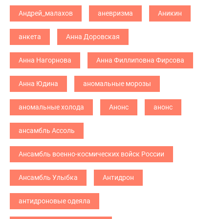
Андрей_малахов
аневризма
Аникин
анкета
Анна Доровская
Анна Нагорнова
Анна Филлиповна Фирсова
Анна Юдина
аномальные морозы
аномальные холода
Анонс
анонс
ансамбль Ассоль
Ансамбль военно-космических войск России
Ансамбль Улыбка
Антидрон
антидроновые одеяла