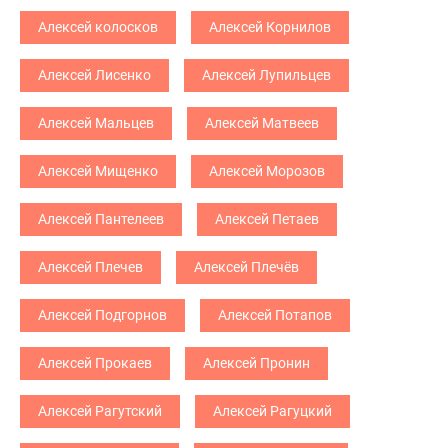
Алексей колосков
Алексей Корнилов
Алексей Лисенко
Алексей Лупильцев
Алексей Мальцев
Алексей Матвеев
Алексей Мищенко
Алексей Морозов
Алексей Пантелеев
Алексей Петаев
Алексей Плечев
Алексей Плечёв
Алексей Подгорнов
Алексей Потапов
Алексей Прокаев
Алексей Пронин
Алексей Рагутский
Алексей Рагуцкий