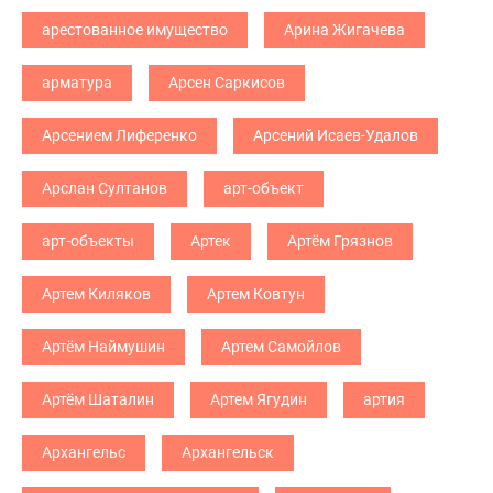
арестованное имущество
Арина Жигачева
арматура
Арсен Саркисов
Арсением Лиференко
Арсений Исаев-Удалов
Арслан Султанов
арт-объект
арт-объекты
Артек
Артём Грязнов
Артем Киляков
Артем Ковтун
Артём Наймушин
Артем Самойлов
Артём Шаталин
Артем Ягудин
артия
Архангельс
Архангельск