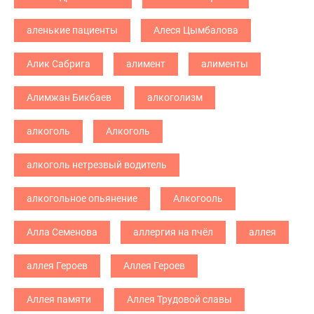
аленькие пациенты
Алеся Цымбалова
Алик Сабрига
алимент
алименты
Алимжан Бикбаев
алкоголизм
алкоголь
Алкоголь
алкоголь нетрезвый водитель
алкогольное опьянение
Алкогооль
Алла Семенова
аллергия на пчёл
аллея
аллея Героев
Аллея Героев
Аллея памяти
Аллея Трудовой славы