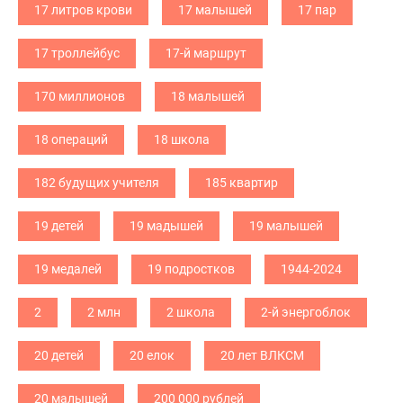
17 литров крови
17 малышей
17 пар
17 троллейбус
17-й маршрут
170 миллионов
18 малышей
18 операций
18 школа
182 будущих учителя
185 квартир
19 детей
19 мадышей
19 малышей
19 медалей
19 подростков
1944-2024
2
2 млн
2 школа
2-й энергоблок
20 детей
20 елок
20 лет ВЛКСМ
20 малышей
200 000 рублей