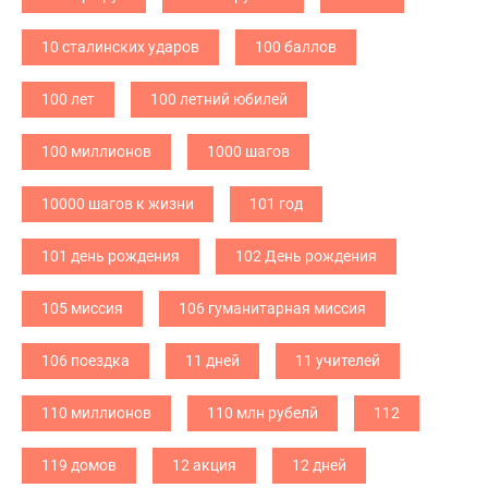
10 сталинских ударов
100 баллов
100 лет
100 летний юбилей
100 миллионов
1000 шагов
10000 шагов к жизни
101 год
101 день рождения
102 День рождения
105 миссия
106 гуманитарная миссия
106 поездка
11 дней
11 учителей
110 миллионов
110 млн рубелй
112
119 домов
12 акция
12 дней