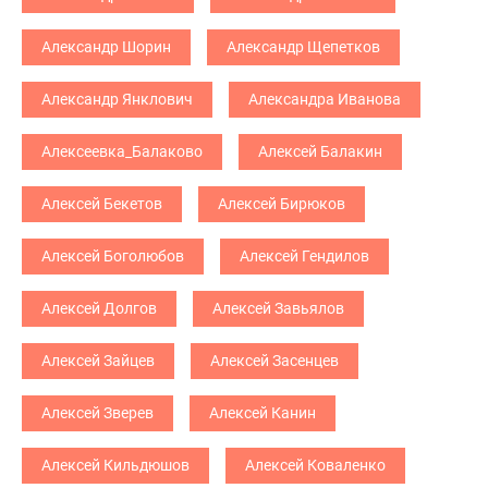
Александр Шорин
Александр Щепетков
Александр Янклович
Александра Иванова
Алексеевка_Балаково
Алексей Балакин
Алексей Бекетов
Алексей Бирюков
Алексей Боголюбов
Алексей Гендилов
Алексей Долгов
Алексей Завьялов
Алексей Зайцев
Алексей Засенцев
Алексей Зверев
Алексей Канин
Алексей Кильдюшов
Алексей Коваленко