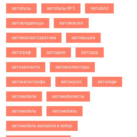
автобусы
автобусы № 5
АвтоВАЗ
автовладельцы
автовокзал
автовокзал Саратова
автовышка
автограф
автодели
Автодор
автозапчасти
автоинспекторы
автокатастрофа
автокросс
автоледи
автомобили
автомобилисты
автомобиль
Автомобиль
автомобиль врезался в забор