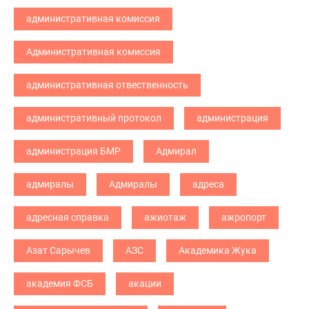
административная комиссия
Административная комиссия
административная отвественность
административный протокол
администрация
администрация БМР
Адмирал
адмиралы
Адмиралы
адреса
адресная справка
ажиотаж
ажропорт
Азат Сарычев
АЗС
Академика Жука
академия ФСБ
акации