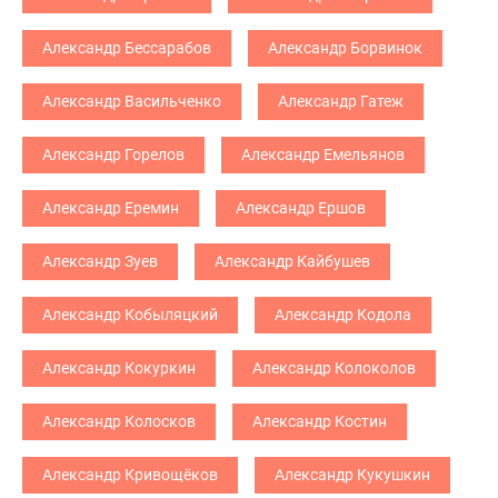
Александр Бессарабов
Александр Борвинок
Александр Васильченко
Александр Гатеж
Александр Горелов
Александр Емельянов
Александр Еремин
Александр Ершов
Александр Зуев
Александр Кайбушев
Александр Кобыляцкий
Александр Кодола
Александр Кокуркин
Александр Колоколов
Александр Колосков
Александр Костин
Александр Кривощёков
Александр Кукушкин