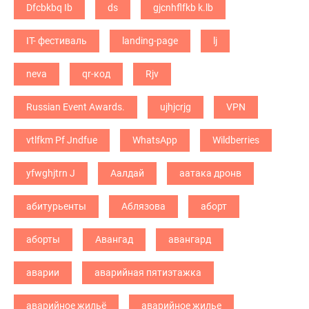
Dfcbkbq Ib
ds
gjcnhflfkb k.lb
IT- фестиваль
landing-page
lj
neva
qr-код
Rjv
Russian Event Awards.
ujhjcrjg
VPN
vtlfkm Pf Jndfue
WhatsApp
Wildberries
yfwghjtrn J
Аалдай
аатака дронв
абитурьенты
Аблязова
аборт
аборты
Авангад
авангард
аварии
аварийная пятиэтажка
аварийное жильё
аварийное жилье