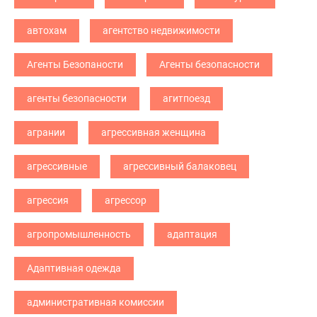
автохам
агентство недвижимости
Агенты Безопаности
Агенты безопасности
агенты безопасности
агитпоезд
агрании
агрессивная женщина
агрессивные
агрессивный балаковец
агрессия
агрессор
агропромышленность
адаптация
Адаптивная одежда
административная комиссии