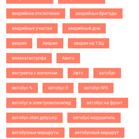
аварийное отключение
аварийные бригады
аварийные участки
аварийный дом
авария
Авария
авария на ТЭЦ
авиакатастрофа
Авито
австрееча с жителями
Авто
автобус
автобус %
автобус 5
автобус №5
автобус и электровелосипед
автобус на фронт
автобус сбил девушку
автобус-нарушитель
автобусные маршруты
автобусный маршрут