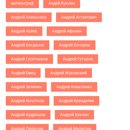
ангионграф
Андей Куклин
Андрей Аленькину
Андрей Астапович
Андрей Асяев
Андрей Афонин
Андрей Богданов
Андрей Бочаров
Андрей Гусятников
Андрей Гуторов
Андрей Емец
Андрей Жуковский
Андрей Зеленин
Андрей Коваленко
Андрей Кочетков
Андрей Кренделев
Андрей Кудряшов
Андрей Куклин
Андрей Люльчак
Андрей Малютин