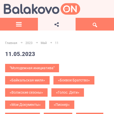
Главная
2023
Май
11
11.05.2023
"Молодежная инициатива"
«Байкальская миля»
«Боевое Братство»
«Волжские сезоны»
«Голос. Дети»
«Мои Документы»
«Пионер»