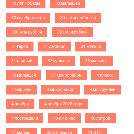
30 лет Победы
30 малышей
30 серебряников
30-летнее убцство
300 млн рублей
301 млн рублей
31 герой
31 декабря
31 малыш
31 пьяный
32 малыша
33 малыша
36 малышей
3Г микрорайон
4 класса
4 машины
4 микрорайон
4 млн рублей
4 ноября
4 ноября 2025 года
4 пострадали
40 км в час
40 литров
41 малыш
45-я поездка
49 ДТП