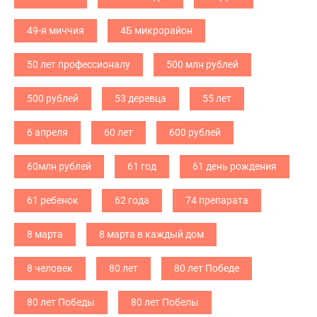
49-я миччия
4Б микрорайон
50 лет профессионалу
500 млн рублей
500 рублей
53 деревца
55 лет
6 апреля
60 лет
600 рублей
60млн рублей
61 год
61 день рождения
61 ребенок
62 года
74 препарата
8 марта
8 марта в каждый дом
8 человек
80 лет
80 лет Победе
80 лет Победы
80 лет Побелы