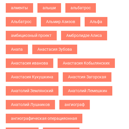
алменты
алыши
альбатрос
Альбатрос
Альмир Азизов
Альфа
амбициозный проект
Амбролидзе Алиса
Анапа
Анастасия Зубова
Анастасия иванова
Анастасия Кобылянских
Анастасия Кукушкина
Анастсия Загорская
Анатолий Землянский
Анатолий Лемешкин
Анатолий Лушников
ангиограф
ангиографическая операцияонная