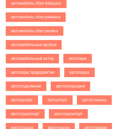
автомобиль сбил бабушку
автомобиль сбил ребенка
автомобиль сбил ренека
автомобильные пробки
автомобильный хатор
автопарк
автопарк предприятия
автопарук
автоподъемник
автопокрышки
автопробег
Автоспорт
автостоянка
автотранспорт
автотраснпорт
Автотрасса
автотрасса
автотуризм