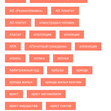
АО «Резинотехника»
АО Апаатит
АО Апатит
апаострадал человек
Апатит
апелляция
апеляция
АПК
АПочетный гражданин
аппеляция
апрель
аптека
аптеки
Арбитражный суд
арбузы
аренда
аренда жилья
аренда жилья врачам
арест
арест автомобиля
арест имущества
арест счетов