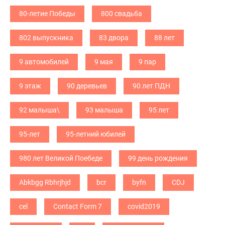
80-летие Победы
800 свадьба
802 выпускника
83 двора
88 лет
9 автомобилей
9 мая
9 пар
9 этаж
90 деревьев
90 лет ПДН
92 малыша\
93 малыша
95 лет
95-лет
95-летний юбилей
980 лет Великой Поебеде
99 день рождения
Abkbgg Rbhrjhjd
bcr
byfn
CDJ
cel
Contact Form 7
covid2019