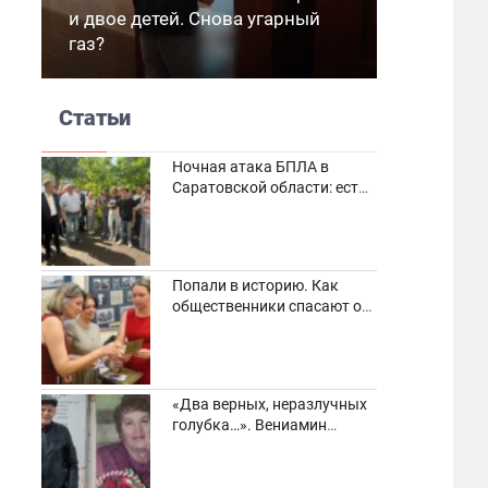
и двое детей. Снова угарный
газ?
Статьи
Ночная атака БПЛА в
Саратовской области: есть
погибшие и пострадавшие
Попали в историю. Как
общественники спасают от
забвения старинные
фотоархивы
«Два верных, неразлучных
голубка…». Вениамин
Кузнецов вспоминает о
своей супруге