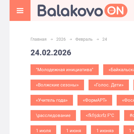
Главная
2026
Февраль
24
24.02.2026
"Молодежная инициатива"
«Байкальск
«Волжские сезоны»
«Голос. Дети»
«Учитель года»
«ФормАРТ»
«Фос
\расследование
<fkfrjdcrfz F"C
#
1 июля
1 июня
1 июняэ
1 