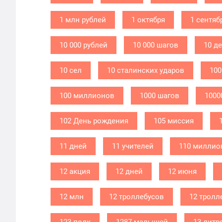
1 млн рублей
1 октября
1 сентяб
10 000 рублей
10 000 шагов
10 д
10 сел
10 сталинских ударов
100
100 миллионов
1000 шагов
1000
102 День рождения
105 миссия
11 дней
11 учителей
110 миллио
12 акция
12 дней
12 июня
12 млн
12 троллебусов
12 тролл