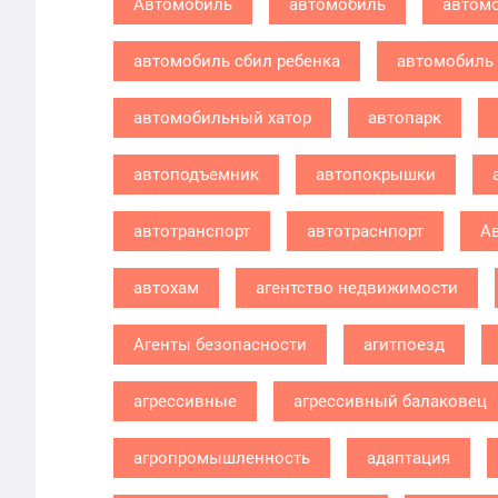
Автомобиль
автомобиль
автомо
автомобиль сбил ребенка
автомобиль 
автомобильный хатор
автопарк
автоподъемник
автопокрышки
автотранспорт
автотраснпорт
А
автохам
агентство недвижимости
Агенты безопасности
агитпоезд
агрессивные
агрессивный балаковец
агропромышленность
адаптация