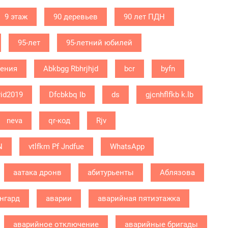
9 этаж
90 деревьев
90 лет ПДН
95-лет
95-летний юбилей
дения
Abkbgg Rbhrjhjd
bcr
byfn
id2019
Dfcbkbq Ib
ds
gjcnhflfkb k.lb
neva
qr-код
Rjv
N
vtlfkm Pf Jndfue
WhatsApp
аатака дронв
абитурьенты
Аблязова
нгард
аварии
аварийная пятиэтажка
аварийное отключение
аварийные бригады