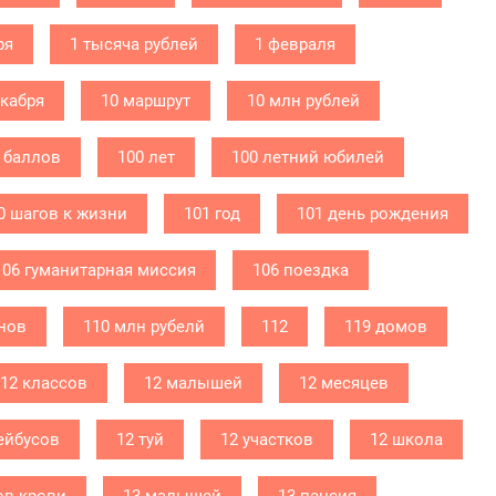
ря
1 тысяча рублей
1 февраля
екабря
10 маршрут
10 млн рублей
 баллов
100 лет
100 летний юбилей
0 шагов к жизни
101 год
101 день рождения
106 гуманитарная миссия
106 поездка
нов
110 млн рубелй
112
119 домов
12 классов
12 малышей
12 месяцев
ейбусов
12 туй
12 участков
12 школа