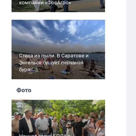
компании «ФосАгро»
Стена из пыли. В Саратове и
Энгельсе бушует песчаная
буря
Фото
Ночная атака БПЛА в