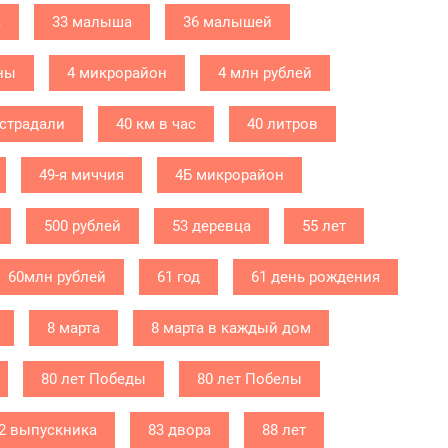
а
33 малыша
36 малышей
ны
4 микрорайон
4 млн рублей
острадали
40 км в час
40 литров
49-я миччия
4Б микрорайон
500 рублей
53 деревца
55 лет
60млн рублей
61 год
61 день рождения
8 марта
8 марта в каждый дом
80 лет Победы
80 лет Побелы
2 выпускника
83 двора
88 лет