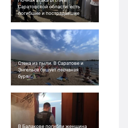
Саратовской области: есть
погибшие и пострадавшие
Стена из пыли. В Саратове и
Энгельсе бушует песчаная
буря
В Балакове погибли женщина