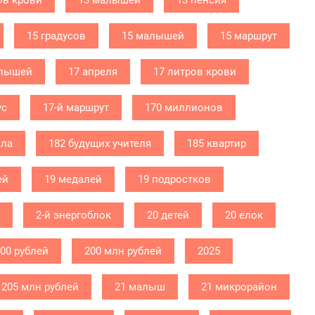
ов крови
13 малышей
13 пенсия
15 градусов
15 малышей
15 маршрут
алышей
17 апреля
17 литров крови
ус
17-й маршрут
170 миллионов
ола
182 будущих учителя
185 квартир
ей
19 медалей
19 подростков
2-й энергоблок
20 детей
20 елок
000 рублей
200 млн рублей
2025
205 млн рублей
21 малыш
21 микрорайон