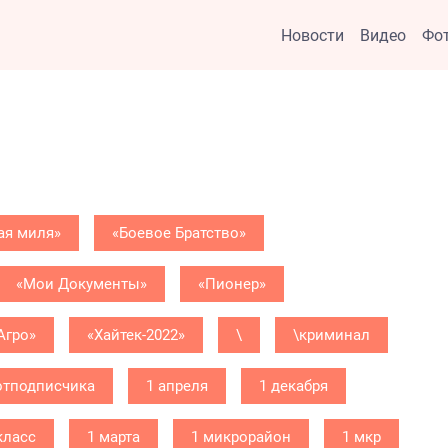
Новости
Видео
Фо
ая миля»
«Боевое Братство»
«Мои Документы»
«Пионер»
Агро»
«Хайтек-2022»
\
\криминал
отподписчика
1 апреля
1 декабря
класс
1 марта
1 микрорайон
1 мкр