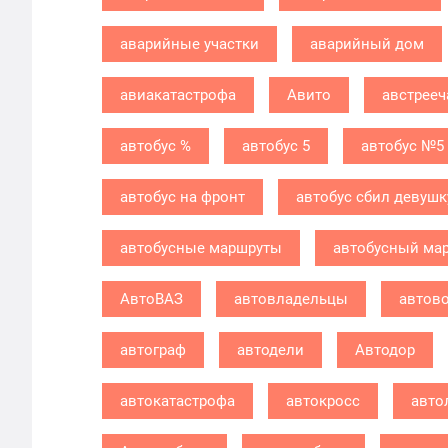
аварийные участки
аварийный дом
авиакатастрофа
Авито
австрееч
автобус %
автобус 5
автобус №5
автобус на фронт
автобус сбил девушк
автобусные маршруты
автобусный ма
АвтоВАЗ
автовладельцы
автов
автограф
автодели
Автодор
автокатастрофа
автокросс
авто