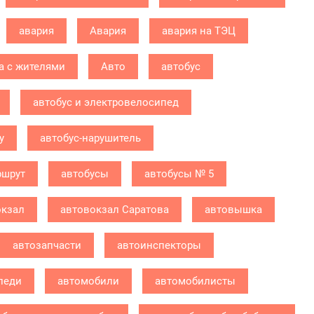
авария
Авария
авария на ТЭЦ
а с жителями
Авто
автобус
автобус и электровелосипед
у
автобус-нарушитель
ршрут
автобусы
автобусы № 5
окзал
автовокзал Саратова
автовышка
автозапчасти
автоинспекторы
леди
автомобили
автомобилисты