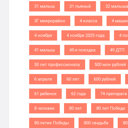
31 малыш
31 пьяный
32 малыш
3Г микрорайон
4 класса
4 маши
4 ноября
4 ноября 2025 года
4 п
41 малыш
45-я поездка
49 ДТП
50 лет профессионалу
500 млн рублей
6 апреля
60 лет
600 рублей
61 ребенок
62 года
74 препарата
8 человек
80 лет
80 лет Победе
80-летие Победы
800 свадьба
80