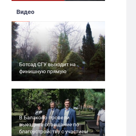
Видео
Ботсад СГУ выходит на
финишную прямую
В Балаково провели
выездное совещание по
благоустройству с участием