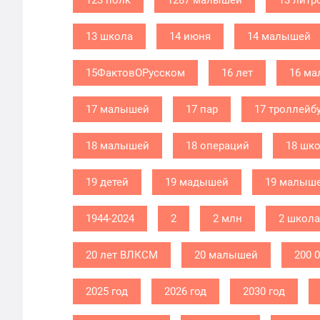
123 полк
1287 малышей
13 литр
13 школа
14 июня
14 малышей
15ФактовОРусском
16 лет
16 м
17 малышей
17 пар
17 троллейб
18 малышей
18 операций
18 шк
19 детей
19 мадышей
19 малыш
1944-2024
2
2 млн
2 школа
20 лет ВЛКСМ
20 малышей
200 
2025 год
2026 год
2030 год