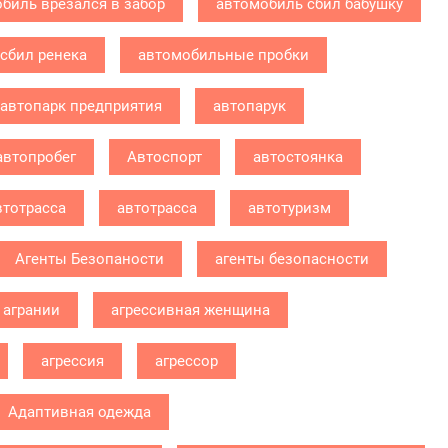
биль врезался в забор
автомобиль сбил бабушку
сбил ренека
автомобильные пробки
автопарк предприятия
автопарук
автопробег
Автоспорт
автостоянка
втотрасса
автотрасса
автотуризм
Агенты Безопаности
агенты безопасности
агрании
агрессивная женщина
агрессия
агрессор
Адаптивная одежда