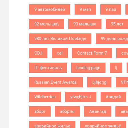
9 автомобилей
9 мая
9 пар
92 малыша\
93 малыша
95 лет
980 лет Великой Поебеде
99 день рож
CDJ
cel
Contact Form 7
cov
IT- фестиваль
landing-page
lj
Russian Event Awards.
ujhjcrjg
VP
Wildberries
yfwghjtrn J
Аалдай
аборт
аборты
Авангад
ава
аварийное жилье
аварийное жильё