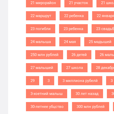
21 мирорайон
21 участок
21 шко
22 маршрут
22 ребенка
22 январ
23 погибли
23 ребенка
23 свадь
24 малыша
24 мая
25 мадышей
250 млн рублей
26 детей
26 мал
27 малышей
27 школа
28 декабр
29
3
3 миллиона рубелй
3
3-хоетний малыш
30 лет назад
3
30-летнее убцство
300 млн рублей