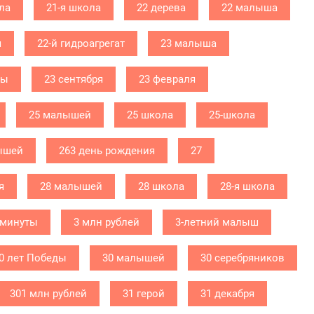
ла
21-я школа
22 дерева
22 малыша
я
22-й гидроагрегат
23 малыша
бы
23 сентября
23 февраля
25 малышей
25 школа
25-школа
ышей
263 день рождения
27
я
28 малышей
28 школа
28-я школа
 минуты
3 млн рублей
3-летний малыш
0 лет Победы
30 малышей
30 серебряников
301 млн рублей
31 герой
31 декабря