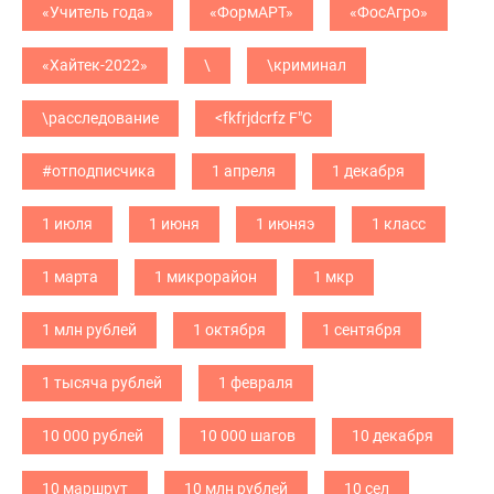
«Учитель года»
«ФормАРТ»
«ФосАгро»
«Хайтек-2022»
\
\криминал
\расследование
<fkfrjdcrfz F"C
#отподписчика
1 апреля
1 декабря
1 июля
1 июня
1 июняэ
1 класс
1 марта
1 микрорайон
1 мкр
1 млн рублей
1 октября
1 сентября
1 тысяча рублей
1 февраля
10 000 рублей
10 000 шагов
10 декабря
10 маршрут
10 млн рублей
10 сел