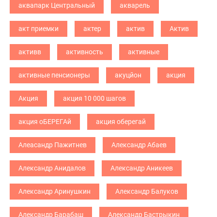
аквапарк Центральный
акварель
акт приемки
актер
актив
Актив
активв
активность
активные
активные пенсионеры
акуцйон
акция
Акция
акция 10 000 шагов
акция оБЕРЕГАй
акция оберегай
Алеасандр Пажитнев
Александр Абаев
Александр Анидалов
Александр Аникеев
Александр Аринушкин
Александр Балуков
Александр Барабаш
Александр Бастрыкин