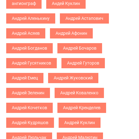
ангионграф
Андей Куклин
Андрей Аленькину
Андрей Астапович
Андрей Асяев
Андрей Афонин
Андрей Богданов
Андрей Бочаров
Андрей Гусятников
Андрей Гуторов
Андрей Емец
Андрей Жуковский
Андрей Зеленин
Андрей Коваленко
Андрей Кочетков
Андрей Кренделев
Андрей Кудряшов
Андрей Куклин
Андрей Люльчак
Андрей Малютин