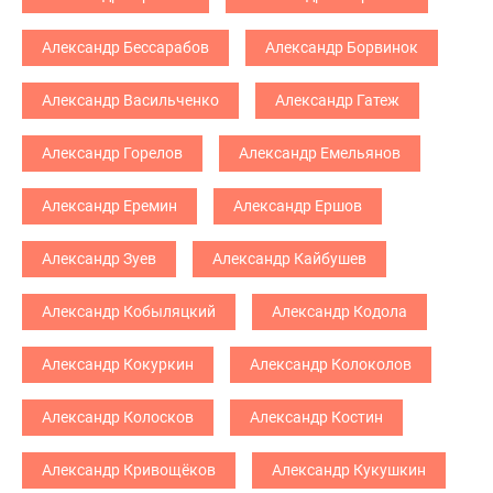
Александр Бессарабов
Александр Борвинок
Александр Васильченко
Александр Гатеж
Александр Горелов
Александр Емельянов
Александр Еремин
Александр Ершов
Александр Зуев
Александр Кайбушев
Александр Кобыляцкий
Александр Кодола
Александр Кокуркин
Александр Колоколов
Александр Колосков
Александр Костин
Александр Кривощёков
Александр Кукушкин