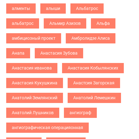
алменты
алыши
Альбатрос
альбатрос
Альмир Азизов
Альфа
амбициозный проект
Амбролидзе Алиса
Анапа
Анастасия Зубова
Анастасия иванова
Анастасия Кобылянских
Анастасия Кукушкина
Анастсия Загорская
Анатолий Землянский
Анатолий Лемешкин
Анатолий Лушников
ангиограф
ангиографическая операцияонная