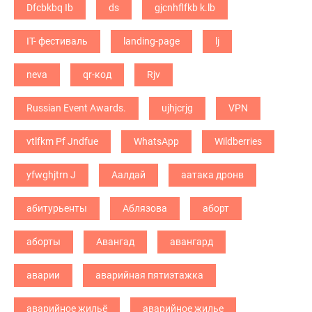
Dfcbkbq Ib
ds
gjcnhflfkb k.lb
IT- фестиваль
landing-page
lj
neva
qr-код
Rjv
Russian Event Awards.
ujhjcrjg
VPN
vtlfkm Pf Jndfue
WhatsApp
Wildberries
yfwghjtrn J
Аалдай
аатака дронв
абитурьенты
Аблязова
аборт
аборты
Авангад
авангард
аварии
аварийная пятиэтажка
аварийное жильё
аварийное жилье