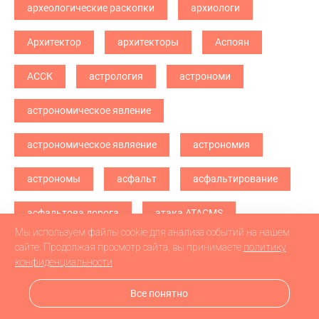
археологические раскопки
архиологи
Архитектор
архитекторы
Аспоян
АССК
астрология
астрономи
астрономическое явление
астрономическое являение
астрономия
астрономы
асфальт
асфальтирование
асфальтова дорога
атака ATACMS
Мы используем файлы cookie для анализа событий на нашем
атака БПЛА
атака дронв
атака дронов
сайте. Продолжая просмотр сайта, вы принимаете
политику
конфиденциальности
атака дронов БПЛА
атака дронов\
Все понятно
атетстаты
Аткарск