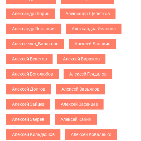
Александр Шорин
Александр Щепетков
Александр Янклович
Александра Иванова
Алексеевка_Балаково
Алексей Балакин
Алексей Бекетов
Алексей Бирюков
Алексей Боголюбов
Алексей Гендилов
Алексей Долгов
Алексей Завьялов
Алексей Зайцев
Алексей Засенцев
Алексей Зверев
Алексей Канин
Алексей Кильдюшов
Алексей Коваленко