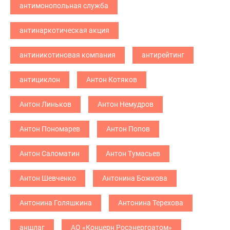
антимонопольная служба
антинаркотическая акция
антиникотиновая компания
антирейтинг
антициклон
Антон Котяков
Антон Линьков
Антон Немудров
Антон Пономарев
Антон Попов
Антон Саломатин
Антон Тумасьев
Антон Шевченко
Антонина Божкова
Антонина Голяшкина
Антонина Терехова
аншлаг
АО «Концерн Росэнергоатом»