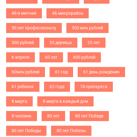
49-я миччия
4Б микрорайон
50 лет профессионалу
500 млн рублей
500 рублей
53 деревца
55 лет
6 апреля
60 лет
600 рублей
60млн рублей
61 год
61 день рождения
61 ребенок
62 года
74 препарата
8 марта
8 марта в каждый дом
8 человек
80 лет
80 лет Победе
80 лет Победы
80 лет Побелы