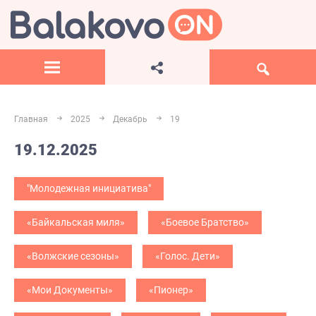
Главная
2025
Декабрь
19
19.12.2025
"Молодежная инициатива"
«Байкальская миля»
«Боевое Братство»
«Волжские сезоны»
«Голос. Дети»
«Мои Документы»
«Пионер»