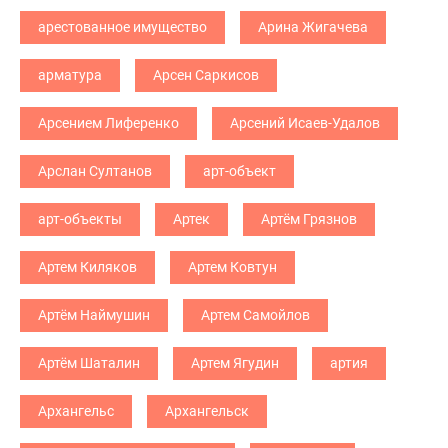
арестованное имущество
Арина Жигачева
арматура
Арсен Саркисов
Арсением Лиференко
Арсений Исаев-Удалов
Арслан Султанов
арт-объект
арт-объекты
Артек
Артём Грязнов
Артем Киляков
Артем Ковтун
Артём Наймушин
Артем Самойлов
Артём Шаталин
Артем Ягудин
артия
Архангельс
Архангельск