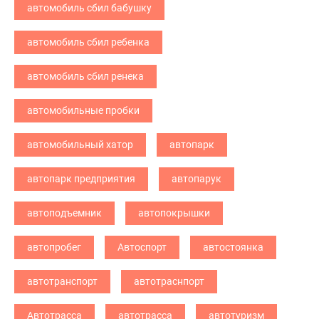
автомобиль сбил бабушку
автомобиль сбил ребенка
автомобиль сбил ренека
автомобильные пробки
автомобильный хатор
автопарк
автопарк предприятия
автопарук
автоподъемник
автопокрышки
автопробег
Автоспорт
автостоянка
автотранспорт
автотраснпорт
Автотрасса
автотрасса
автотуризм