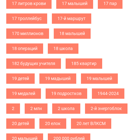
17 литров крови
17 малышей
17 пар
17 троллейбус
17-й маршрут
170 миллионов
18 малышей
18 операций
18 школа
182 будущих учителя
185 квартир
19 детей
19 мадышей
19 малышей
19 медалей
19 подростков
1944-2024
2
2 млн
2 школа
2-й энергоблок
20 детей
20 елок
20 лет ВЛКСМ
20 малышей
200 000 рублей