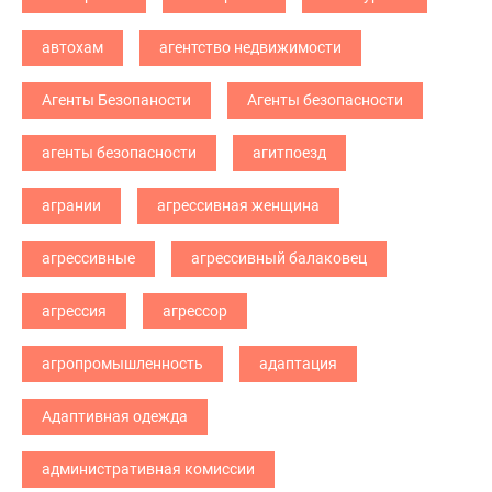
автохам
агентство недвижимости
Агенты Безопаности
Агенты безопасности
агенты безопасности
агитпоезд
агрании
агрессивная женщина
агрессивные
агрессивный балаковец
агрессия
агрессор
агропромышленность
адаптация
Адаптивная одежда
административная комиссии