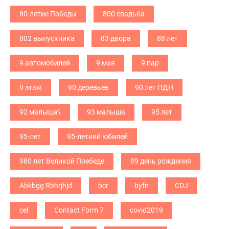
80-летие Победы
800 свадьба
802 выпускника
83 двора
88 лет
9 автомобилей
9 мая
9 пар
9 этаж
90 деревьев
90 лет ПДН
92 малыша\
93 малыша
95 лет
95-лет
95-летний юбилей
980 лет Великой Поебеде
99 день рождения
Abkbgg Rbhrjhjd
bcr
byfn
CDJ
cel
Contact Form 7
covid2019