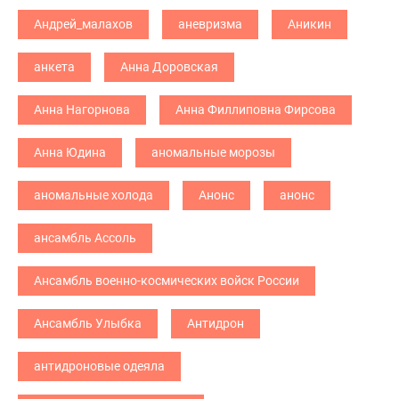
Андрей_малахов
аневризма
Аникин
анкета
Анна Доровская
Анна Нагорнова
Анна Филлиповна Фирсова
Анна Юдина
аномальные морозы
аномальные холода
Анонс
анонс
ансамбль Ассоль
Ансамбль военно-космических войск России
Ансамбль Улыбка
Антидрон
антидроновые одеяла