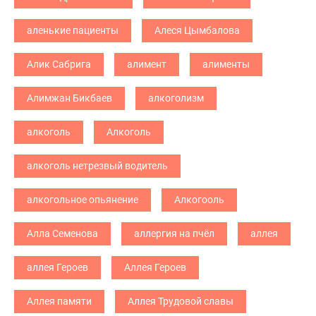
аленькие пациенты
Алеся Цымбалова
Алик Сабрига
алимент
алименты
Алимжан Бикбаев
алкоголизм
алкоголь
Алкоголь
алкоголь нетрезвый водитель
алкогольное опьянение
Алкогооль
Алла Семенова
аллергия на пчёл
аллея
аллея Героев
Аллея Героев
Аллея памяти
Аллея Трудовой славы