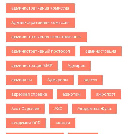
административная комиссия
Административная комиссия
административная отвественность
административный протокол
администрация
администрация БМР
Адмирал
адмиралы
Адмиралы
адреса
адресная справка
ажиотаж
ажропорт
Азат Сарычев
АЗС
Академика Жука
академия ФСБ
акации