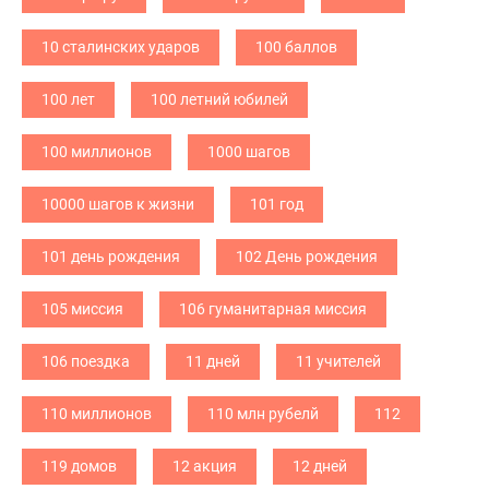
10 сталинских ударов
100 баллов
100 лет
100 летний юбилей
100 миллионов
1000 шагов
10000 шагов к жизни
101 год
101 день рождения
102 День рождения
105 миссия
106 гуманитарная миссия
106 поездка
11 дней
11 учителей
110 миллионов
110 млн рубелй
112
119 домов
12 акция
12 дней