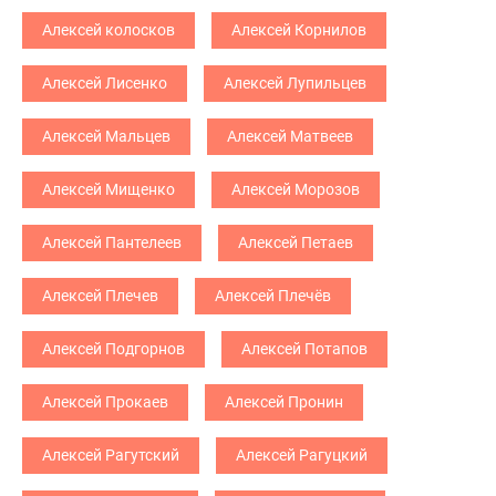
Алексей колосков
Алексей Корнилов
Алексей Лисенко
Алексей Лупильцев
Алексей Мальцев
Алексей Матвеев
Алексей Мищенко
Алексей Морозов
Алексей Пантелеев
Алексей Петаев
Алексей Плечев
Алексей Плечёв
Алексей Подгорнов
Алексей Потапов
Алексей Прокаев
Алексей Пронин
Алексей Рагутский
Алексей Рагуцкий