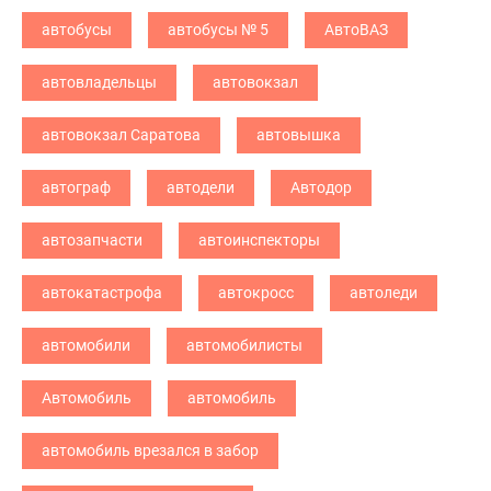
автобусы
автобусы № 5
АвтоВАЗ
автовладельцы
автовокзал
автовокзал Саратова
автовышка
автограф
автодели
Автодор
автозапчасти
автоинспекторы
автокатастрофа
автокросс
автоледи
автомобили
автомобилисты
Автомобиль
автомобиль
автомобиль врезался в забор