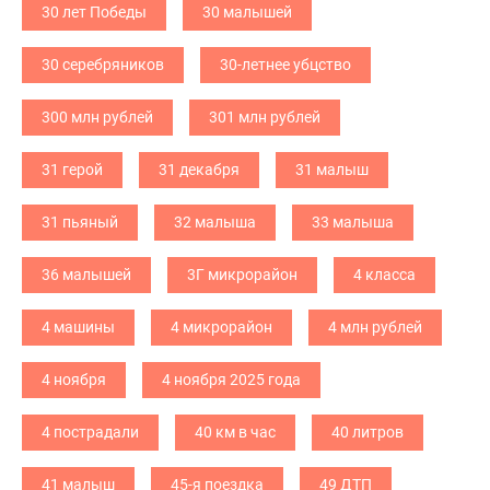
30 лет Победы
30 малышей
30 серебряников
30-летнее убцство
300 млн рублей
301 млн рублей
31 герой
31 декабря
31 малыш
31 пьяный
32 малыша
33 малыша
36 малышей
3Г микрорайон
4 класса
4 машины
4 микрорайон
4 млн рублей
4 ноября
4 ноября 2025 года
4 пострадали
40 км в час
40 литров
41 малыш
45-я поездка
49 ДТП