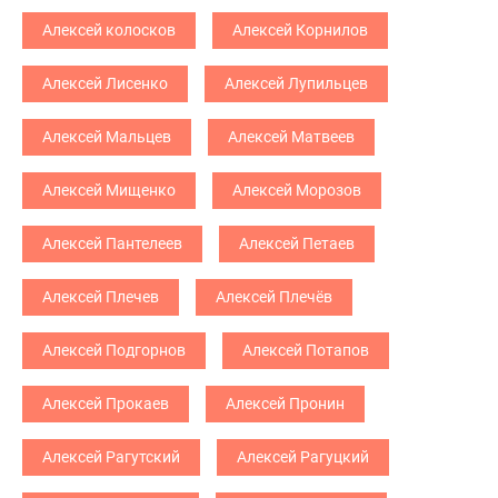
Алексей колосков
Алексей Корнилов
Алексей Лисенко
Алексей Лупильцев
Алексей Мальцев
Алексей Матвеев
Алексей Мищенко
Алексей Морозов
Алексей Пантелеев
Алексей Петаев
Алексей Плечев
Алексей Плечёв
Алексей Подгорнов
Алексей Потапов
Алексей Прокаев
Алексей Пронин
Алексей Рагутский
Алексей Рагуцкий