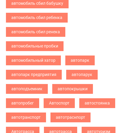
автомобиль сбил бабушку
автомобиль сбил ребенка
автомобиль сбил ренека
автомобильные пробки
автомобильный хатор
автопарк
автопарк предприятия
автопарук
автоподъемник
автопокрышки
автопробег
Автоспорт
автостоянка
автотранспорт
автотраснпорт
Автотрасса
автотрасса
автотуризм