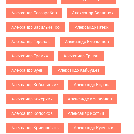
Александр Бессарабов
Александр Борвинок
Александр Васильченко
Александр Гатеж
Александр Горелов
Александр Емельянов
Александр Еремин
Александр Ершов
Александр Зуев
Александр Кайбушев
Александр Кобыляцкий
Александр Кодола
Александр Кокуркин
Александр Колоколов
Александр Колосков
Александр Костин
Александр Кривощёков
Александр Кукушкин