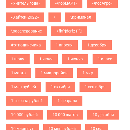
«Учитель года»
«ФормАРТ»
«ФосАгро»
«Хайтек-2022»
\
\криминал
\расследование
<fkfrjdcrfz F"C
#отподписчика
1 апреля
1 декабря
1 июля
1 июня
1 июняэ
1 класс
1 марта
1 микрорайон
1 мкр
1 млн рублей
1 октября
1 сентября
1 тысяча рублей
1 февраля
10 000 рублей
10 000 шагов
10 декабря
10 маршрут
10 млн рублей
10 сел