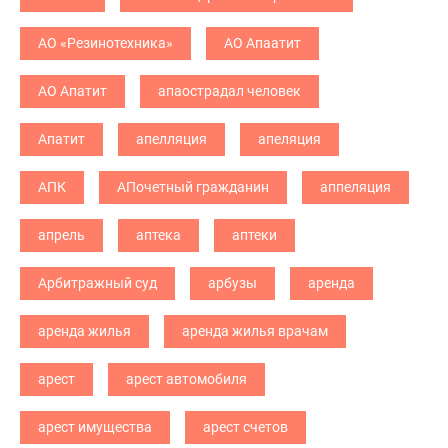
АО «Резинотехника»
АО Апаатит
АО Апатит
апаострадал человек
Апатит
апелляция
апеляция
АПК
АПочетный гражданин
аппеляция
апрель
аптека
аптеки
Арбитражный суд
арбузы
аренда
аренда жилья
аренда жилья врачам
арест
арест автомобиля
арест имущества
арест счетов