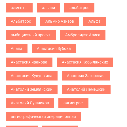
алменты
алыши
альбатрос
Альбатрос
Альмир Азизов
Альфа
амбициозный проект
Амбролидзе Алиса
Анапа
Анастасия Зубова
Анастасия иванова
Анастасия Кобылянских
Анастасия Кукушкина
Анастсия Загорская
Анатолий Землянский
Анатолий Лемешкин
Анатолий Лушников
ангиограф
ангиографическая операцияонная