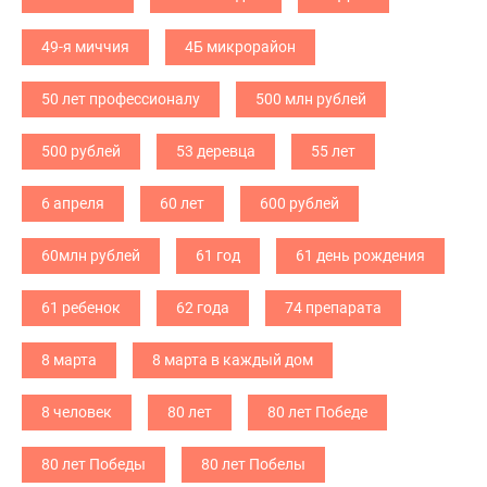
49-я миччия
4Б микрорайон
50 лет профессионалу
500 млн рублей
500 рублей
53 деревца
55 лет
6 апреля
60 лет
600 рублей
60млн рублей
61 год
61 день рождения
61 ребенок
62 года
74 препарата
8 марта
8 марта в каждый дом
8 человек
80 лет
80 лет Победе
80 лет Победы
80 лет Побелы