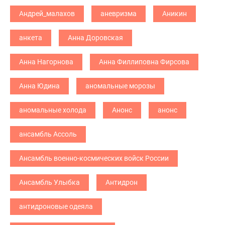
Андрей_малахов
аневризма
Аникин
анкета
Анна Доровская
Анна Нагорнова
Анна Филлиповна Фирсова
Анна Юдина
аномальные морозы
аномальные холода
Анонс
анонс
ансамбль Ассоль
Ансамбль военно-космических войск России
Ансамбль Улыбка
Антидрон
антидроновые одеяла