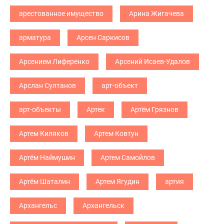
арестованное имущество
Арина Жигачева
арматура
Арсен Саркисов
Арсением Лиференко
Арсений Исаев-Удалов
Арслан Султанов
арт-объект
арт-объекты
Артек
Артём Грязнов
Артем Киляков
Артем Ковтун
Артём Наймушин
Артем Самойлов
Артём Шаталин
Артем Ягудин
артия
Архангельс
Архангельск