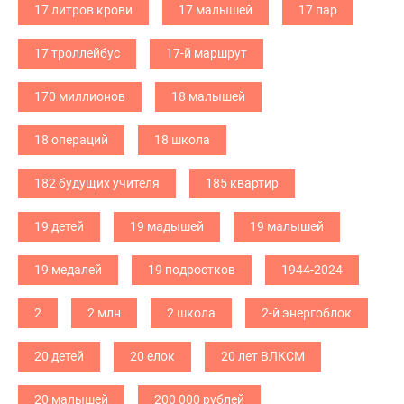
17 литров крови
17 малышей
17 пар
17 троллейбус
17-й маршрут
170 миллионов
18 малышей
18 операций
18 школа
182 будущих учителя
185 квартир
19 детей
19 мадышей
19 малышей
19 медалей
19 подростков
1944-2024
2
2 млн
2 школа
2-й энергоблок
20 детей
20 елок
20 лет ВЛКСМ
20 малышей
200 000 рублей