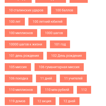
10 сталинских ударов
100 баллов
100 лет
100 летний юбилей
100 миллионов
1000 шагов
10000 шагов к жизни
101 год
101 день рождения
102 День рождения
105 миссия
106 гуманитарная миссия
106 поездка
11 дней
11 учителей
110 миллионов
110 млн рубелй
112
119 домов
12 акция
12 дней