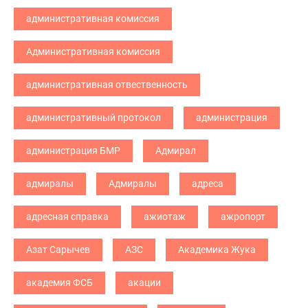
административная комиссия
Административная комиссия
административная отвественность
административный протокол
администрация
администрация БМР
Адмирал
адмиралы
Адмиралы
адреса
адресная справка
ажиотаж
ажропорт
Азат Сарычев
АЗС
Академика Жука
академия ФСБ
акации