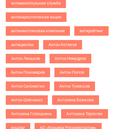
антимонопольная служба
антинаркотическая акция
антиникотиновая компания
антирейтинг
антициклон
Антон Котяков
Антон Линьков
Антон Немудров
Антон Пономарев
Антон Попов
Антон Саломатин
Антон Тумасьев
Антон Шевченко
Антонина Божкова
Антонина Голяшкина
Антонина Терехова
аншлаг
АО «Концерн Росэнергоатом»