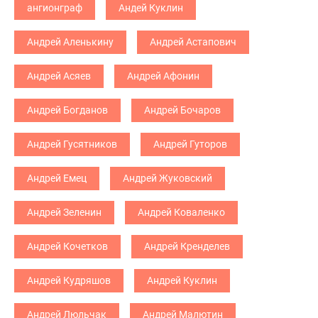
ангионграф
Андей Куклин
Андрей Аленькину
Андрей Астапович
Андрей Асяев
Андрей Афонин
Андрей Богданов
Андрей Бочаров
Андрей Гусятников
Андрей Гуторов
Андрей Емец
Андрей Жуковский
Андрей Зеленин
Андрей Коваленко
Андрей Кочетков
Андрей Кренделев
Андрей Кудряшов
Андрей Куклин
Андрей Люльчак
Андрей Малютин