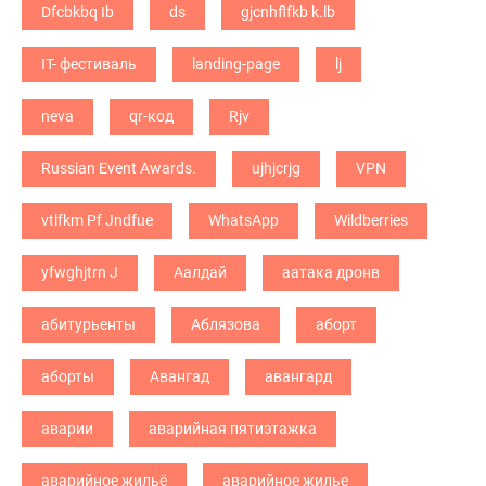
Dfcbkbq Ib
ds
gjcnhflfkb k.lb
IT- фестиваль
landing-page
lj
neva
qr-код
Rjv
Russian Event Awards.
ujhjcrjg
VPN
vtlfkm Pf Jndfue
WhatsApp
Wildberries
yfwghjtrn J
Аалдай
аатака дронв
абитурьенты
Аблязова
аборт
аборты
Авангад
авангард
аварии
аварийная пятиэтажка
аварийное жильё
аварийное жилье