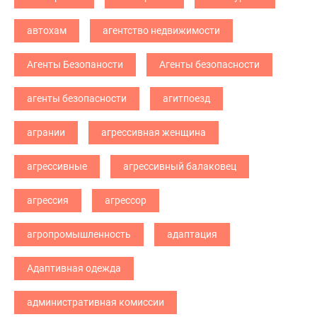
автохам
агентство недвижимости
Агенты Безопаности
Агенты безопасности
агенты безопасности
агитпоезд
агрании
агрессивная женщина
агрессивные
агрессивный балаковец
агрессия
агрессор
агропромышленность
адаптация
Адаптивная одежда
административная комиссии