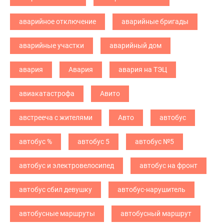
аварийное отключение
аварийные бригады
аварийные участки
аварийный дом
авария
Авария
авария на ТЭЦ
авиакатастрофа
Авито
австрееча с жителями
Авто
автобус
автобус %
автобус 5
автобус №5
автобус и электровелосипед
автобус на фронт
автобус сбил девушку
автобус-нарушитель
автобусные маршруты
автобусный маршрут