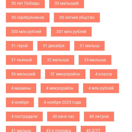
30 лет Победы
30 малышей
30 серебряников
30-летнее убцство
300 млн рублей
301 млн рублей
31 герой
31 декабря
31 малыш
31 пьяный
32 малыша
33 малыша
36 малышей
3Г микрорайон
4 класса
4 машины
4 микрорайон
4 млн рублей
4 ноября
4 ноября 2025 года
4 пострадали
40 км в час
40 литров
41 малыш
45-я поездка
49 ДТП