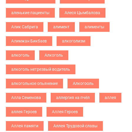
аленькие пациенты
Алеся Цымбалова
Алик Сабрига
алимент
алименты
Алимжан Бикбаев
алкоголизм
алкоголь
Алкоголь
алкоголь нетрезвый водитель
алкогольное опьянение
Алкогооль
Алла Семенова
аллергия на пчёл
аллея
аллея Героев
Аллея Героев
Аллея памяти
Аллея Трудовой славы