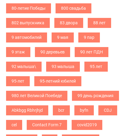
80-летие Победы
800 свадьба
802 выпускника
83 двора
88 лет
9 автомобилей
9 мая
9 пар
9 этаж
90 деревьев
90 лет ПДН
92 малыша\
93 малыша
95 лет
95-лет
95-летний юбилей
980 лет Великой Поебеде
99 день рождения
Abkbgg Rbhrjhjd
bcr
byfn
CDJ
cel
Contact Form 7
covid2019