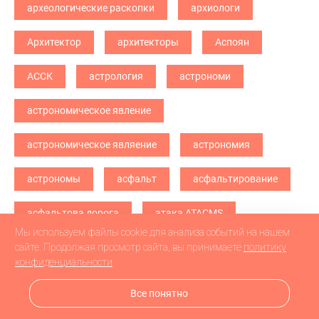
археологические раскопки
архиологи
Архитектор
архитекторы
Аспоян
АССК
астрология
астрономи
астрономическое явление
астрономическое являение
астрономия
астрономы
асфальт
асфальтирование
асфальтова дорога
атака ATACMS
Мы используем файлы cookie для анализа событий на нашем
атака БПЛА
атака дронв
атака дронов
сайте. Продолжая просмотр сайта, вы принимаете
политику
конфиденциальности
атака дронов БПЛА
атака дронов\
Все понятно
атетстаты
Аткарск