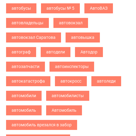
автобусы
автобусы № 5
АвтоВАЗ
автовладельцы
автовокзал
автовокзал Саратова
автовышка
автограф
автодели
Автодор
автозапчасти
автоинспекторы
автокатастрофа
автокросс
автоледи
автомобили
автомобилисты
автомобиль
Автомобиль
автомобиль врезался в забор