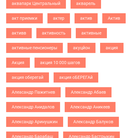
аквапарк Центральный
акварель
акт приемки
актер
актив
Актив
активв
активность
активные
активные пенсионеры
акуцйон
акция
Акция
акция 10 000 шагов
акция оберегай
акция оБЕРЕГАй
Алеасандр Пажитнев
Александр Абаев
Александр Анидалов
Александр Аникеев
Александр Аринушкин
Александр Балуков
Александр Барабаш
Александр Бастрыкин