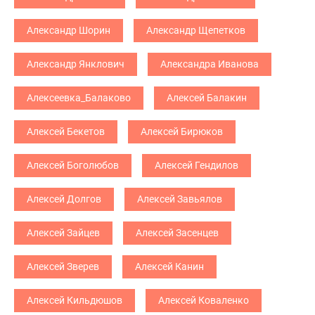
Александр Шорин
Александр Щепетков
Александр Янклович
Александра Иванова
Алексеевка_Балаково
Алексей Балакин
Алексей Бекетов
Алексей Бирюков
Алексей Боголюбов
Алексей Гендилов
Алексей Долгов
Алексей Завьялов
Алексей Зайцев
Алексей Засенцев
Алексей Зверев
Алексей Канин
Алексей Кильдюшов
Алексей Коваленко