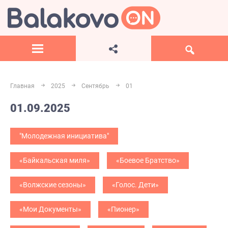
Главная
2025
Сентябрь
01
01.09.2025
"Молодежная инициатива"
«Байкальская миля»
«Боевое Братство»
«Волжские сезоны»
«Голос. Дети»
«Мои Документы»
«Пионер»