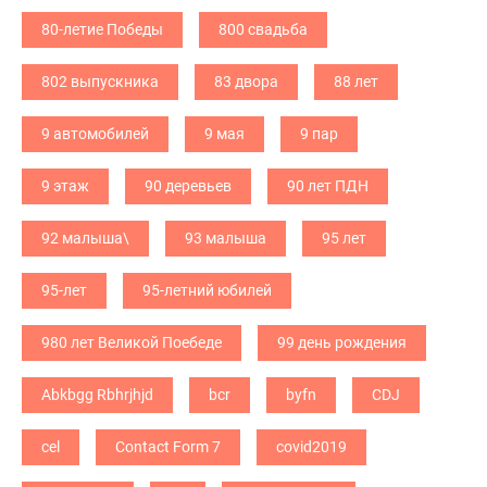
80-летие Победы
800 свадьба
802 выпускника
83 двора
88 лет
9 автомобилей
9 мая
9 пар
9 этаж
90 деревьев
90 лет ПДН
92 малыша\
93 малыша
95 лет
95-лет
95-летний юбилей
980 лет Великой Поебеде
99 день рождения
Abkbgg Rbhrjhjd
bcr
byfn
CDJ
cel
Contact Form 7
covid2019