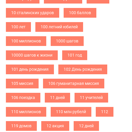
10 сталинских ударов
100 баллов
100 лет
100 летний юбилей
100 миллионов
1000 шагов
10000 шагов к жизни
101 год
101 день рождения
102 День рождения
105 миссия
106 гуманитарная миссия
106 поездка
11 дней
11 учителей
110 миллионов
110 млн рубелй
112
119 домов
12 акция
12 дней