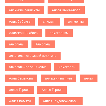
аленькие пациенты
Алеся Цымбалова
Алик Сабрига
алимент
алименты
Алимжан Бикбаев
алкоголизм
алкоголь
Алкоголь
алкоголь нетрезвый водитель
алкогольное опьянение
Алкогооль
Алла Семенова
аллергия на пчёл
аллея
аллея Героев
Аллея Героев
Аллея памяти
Аллея Трудовой славы