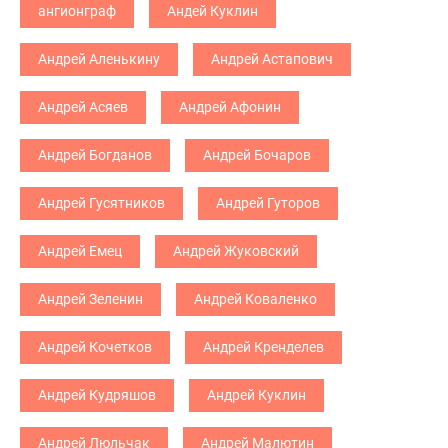
ангионграф
Андей Куклин
Андрей Аленькину
Андрей Астапович
Андрей Асяев
Андрей Афонин
Андрей Богданов
Андрей Бочаров
Андрей Гусятников
Андрей Гуторов
Андрей Емец
Андрей Жуковский
Андрей Зеленин
Андрей Коваленко
Андрей Кочетков
Андрей Кренделев
Андрей Кудряшов
Андрей Куклин
Андрей Люльчак
Андрей Малютин