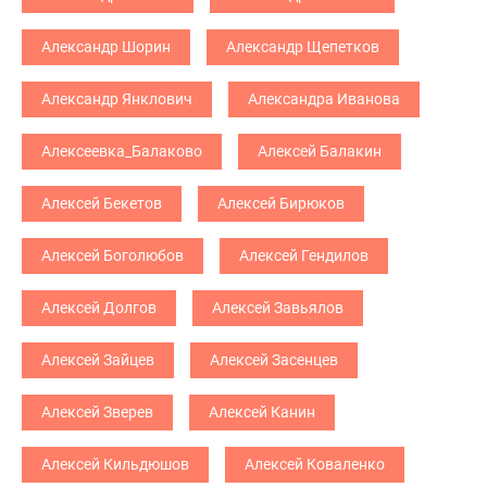
Александр Шорин
Александр Щепетков
Александр Янклович
Александра Иванова
Алексеевка_Балаково
Алексей Балакин
Алексей Бекетов
Алексей Бирюков
Алексей Боголюбов
Алексей Гендилов
Алексей Долгов
Алексей Завьялов
Алексей Зайцев
Алексей Засенцев
Алексей Зверев
Алексей Канин
Алексей Кильдюшов
Алексей Коваленко