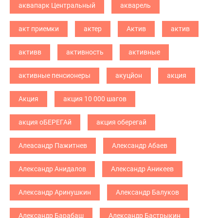
аквапарк Центральный
акварель
акт приемки
актер
Актив
актив
активв
активность
активные
активные пенсионеры
акуцйон
акция
Акция
акция 10 000 шагов
акция оБЕРЕГАй
акция оберегай
Алеасандр Пажитнев
Александр Абаев
Александр Анидалов
Александр Аникеев
Александр Аринушкин
Александр Балуков
Александр Барабаш
Александр Бастрыкин