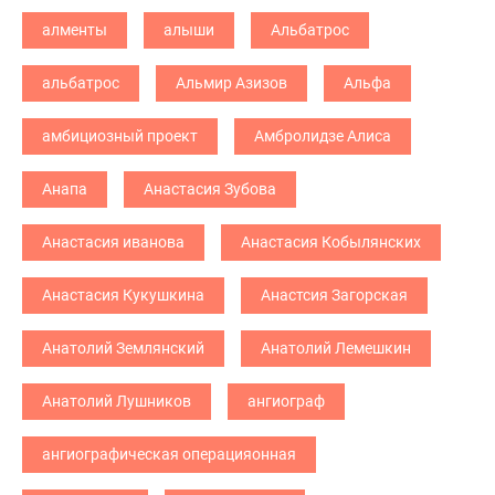
алменты
алыши
Альбатрос
альбатрос
Альмир Азизов
Альфа
амбициозный проект
Амбролидзе Алиса
Анапа
Анастасия Зубова
Анастасия иванова
Анастасия Кобылянских
Анастасия Кукушкина
Анастсия Загорская
Анатолий Землянский
Анатолий Лемешкин
Анатолий Лушников
ангиограф
ангиографическая операцияонная