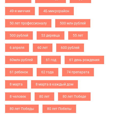
49-я миччия
4Б микрорайон
50 лет профессионалу
500 млн рублей
500 рублей
53 деревца
55 лет
6 апреля
60 лет
600 рублей
60млн рублей
61 год
61 день рождения
61 ребенок
62 года
74 препарата
8 марта
8 марта в каждый дом
8 человек
80 лет
80 лет Победе
80 лет Победы
80 лет Побелы