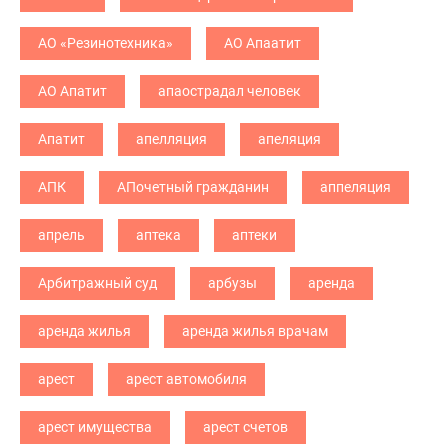
АО «Резинотехника»
АО Апаатит
АО Апатит
апаострадал человек
Апатит
апелляция
апеляция
АПК
АПочетный гражданин
аппеляция
апрель
аптека
аптеки
Арбитражный суд
арбузы
аренда
аренда жилья
аренда жилья врачам
арест
арест автомобиля
арест имущества
арест счетов