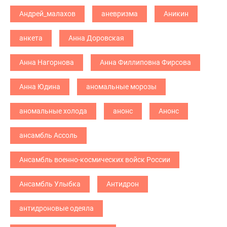
Андрей_малахов
аневризма
Аникин
анкета
Анна Доровская
Анна Нагорнова
Анна Филлиповна Фирсова
Анна Юдина
аномальные морозы
аномальные холода
анонс
Анонс
ансамбль Ассоль
Ансамбль военно-космических войск России
Ансамбль Улыбка
Антидрон
антидроновые одеяла