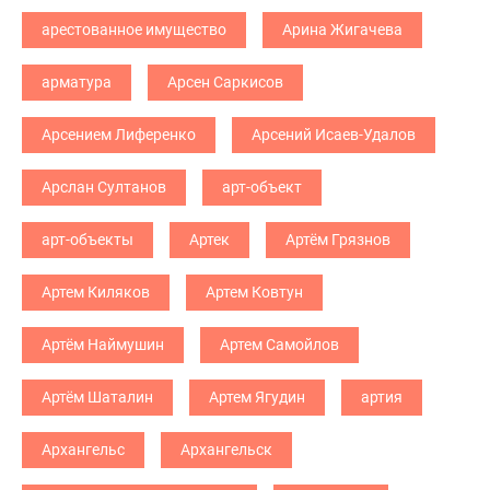
арестованное имущество
Арина Жигачева
арматура
Арсен Саркисов
Арсением Лиференко
Арсений Исаев-Удалов
Арслан Султанов
арт-объект
арт-объекты
Артек
Артём Грязнов
Артем Киляков
Артем Ковтун
Артём Наймушин
Артем Самойлов
Артём Шаталин
Артем Ягудин
артия
Архангельс
Архангельск