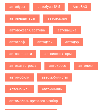
автобусы
автобусы № 5
АвтоВАЗ
автовладельцы
автовокзал
автовокзал Саратова
автовышка
автограф
автодели
Автодор
автозапчасти
автоинспекторы
автокатастрофа
автокросс
автоледи
автомобили
автомобилисты
Автомобиль
автомобиль
автомобиль врезался в забор