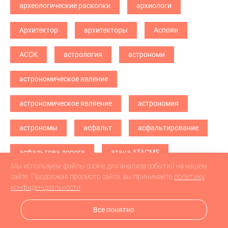
археологические раскопки
архиологи
Архитектор
архитекторы
Аспоян
АССК
астрология
астрономи
астрономическое явление
астрономическое являение
астрономия
астрономы
асфальт
асфальтирование
асфальтова дорога
атака ATACMS
Мы используем файлы cookie для анализа событий на нашем
атака БПЛА
атака дронв
атака дронов
сайте. Продолжая просмотр сайта, вы принимаете
политику
конфиденциальности
атака дронов БПЛА
атака дронов\
Все понятно
атетстаты
Аткарск