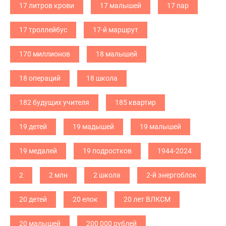
17 литров крови
17 малышей
17 пар
17 троллейбус
17-й маршрут
170 миллионов
18 малышей
18 операций
18 школа
182 будущих учителя
185 квартир
19 детей
19 мадышей
19 малышей
19 медалей
19 подростков
1944-2024
2
2 млн
2 школа
2-й энергоблок
20 детей
20 елок
20 лет ВЛКСМ
20 малышей
200 000 рублей