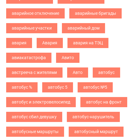
аварийное отключение
аварийные бригады
аварийные участки
аварийный дом
авария
Авария
авария на ТЭЦ
авиакатастрофа
Авито
австрееча с жителями
Авто
автобус
автобус %
автобус 5
автобус №5
автобус и электровелосипед
автобус на фронт
автобус сбил девушку
автобус-нарушитель
автобусные маршруты
автобусный маршрут