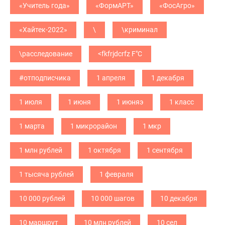
«Учитель года»
«ФормАРТ»
«ФосАгро»
«Хайтек-2022»
\
\криминал
\расследование
<fkfrjdcrfz F"C
#отподписчика
1 апреля
1 декабря
1 июля
1 июня
1 июняэ
1 класс
1 марта
1 микрорайон
1 мкр
1 млн рублей
1 октября
1 сентября
1 тысяча рублей
1 февраля
10 000 рублей
10 000 шагов
10 декабря
10 маршрут
10 млн рублей
10 сел