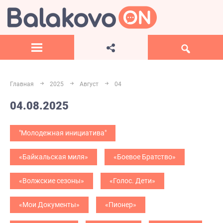
Главная
2025
Август
04
04.08.2025
"Молодежная инициатива"
«Байкальская миля»
«Боевое Братство»
«Волжские сезоны»
«Голос. Дети»
«Мои Документы»
«Пионер»