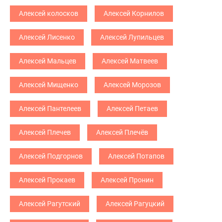
Алексей колосков
Алексей Корнилов
Алексей Лисенко
Алексей Лупильцев
Алексей Мальцев
Алексей Матвеев
Алексей Мищенко
Алексей Морозов
Алексей Пантелеев
Алексей Петаев
Алексей Плечев
Алексей Плечёв
Алексей Подгорнов
Алексей Потапов
Алексей Прокаев
Алексей Пронин
Алексей Рагутский
Алексей Рагуцкий