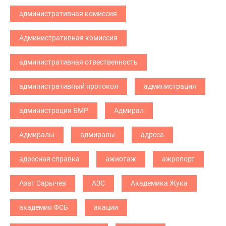
административная комиссия
Административная комиссия
административная отвественность
административный протокол
администрация
администрация БМР
Адмирал
Адмиралы
адмиралы
адреса
адресная справка
ажиотаж
ажропорт
Азат Сарычев
АЗС
Академика Жука
академия ФСБ
акации