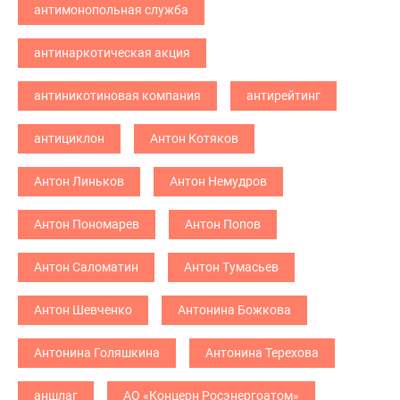
антимонопольная служба
антинаркотическая акция
антиникотиновая компания
антирейтинг
антициклон
Антон Котяков
Антон Линьков
Антон Немудров
Антон Пономарев
Антон Попов
Антон Саломатин
Антон Тумасьев
Антон Шевченко
Антонина Божкова
Антонина Голяшкина
Антонина Терехова
аншлаг
АО «Концерн Росэнергоатом»