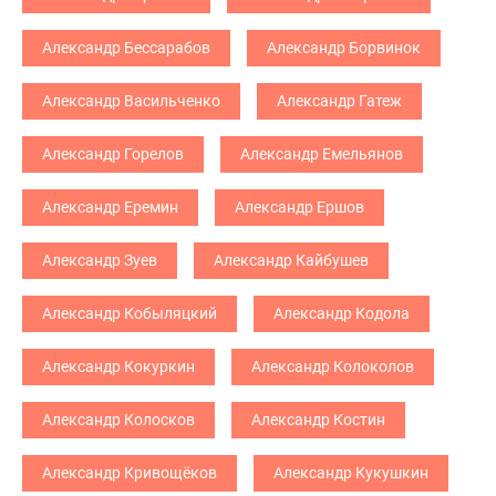
Александр Бессарабов
Александр Борвинок
Александр Васильченко
Александр Гатеж
Александр Горелов
Александр Емельянов
Александр Еремин
Александр Ершов
Александр Зуев
Александр Кайбушев
Александр Кобыляцкий
Александр Кодола
Александр Кокуркин
Александр Колоколов
Александр Колосков
Александр Костин
Александр Кривощёков
Александр Кукушкин