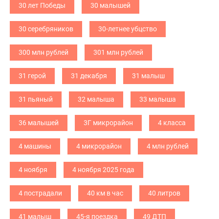
30 лет Победы
30 малышей
30 серебряников
30-летнее убцство
300 млн рублей
301 млн рублей
31 герой
31 декабря
31 малыш
31 пьяный
32 малыша
33 малыша
36 малышей
3Г микрорайон
4 класса
4 машины
4 микрорайон
4 млн рублей
4 ноября
4 ноября 2025 года
4 пострадали
40 км в час
40 литров
41 малыш
45-я поездка
49 ДТП