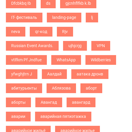
Dfcbkbq Ib
ds
gjcnhflfkb k.lb
IT- фестиваль
landing-page
lj
neva
qr-код
Rjv
Russian Event Awards.
ujhjcrjg
VPN
vtlfkm Pf Jndfue
WhatsApp
Wildberries
yfwghjtrn J
Аалдай
аатака дронв
абитурьенты
Аблязова
аборт
аборты
Авангад
авангард
аварии
аварийная пятиэтажка
аварийное жильё
аварийное жилье