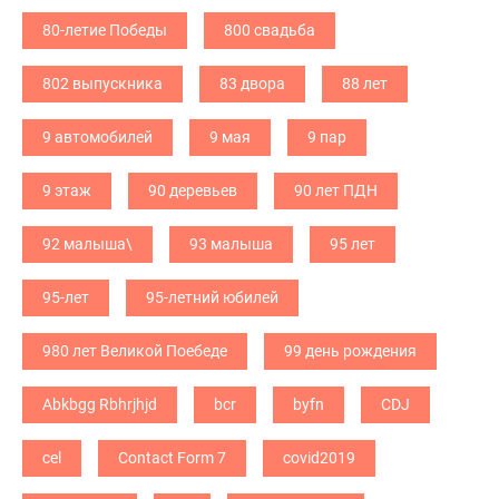
80-летие Победы
800 свадьба
802 выпускника
83 двора
88 лет
9 автомобилей
9 мая
9 пар
9 этаж
90 деревьев
90 лет ПДН
92 малыша\
93 малыша
95 лет
95-лет
95-летний юбилей
980 лет Великой Поебеде
99 день рождения
Abkbgg Rbhrjhjd
bcr
byfn
CDJ
cel
Contact Form 7
covid2019