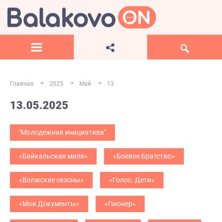
Главная
2025
Май
13
13.05.2025
"Молодежная инициатива"
«Байкальская миля»
«Боевое Братство»
«Волжские сезоны»
«Голос. Дети»
«Мои Документы»
«Пионер»