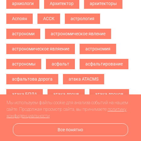
архиологи
Архитектор
архитекторы
Аспоян
АССК
астрология
астрономи
астрономическое явление
астрономическое являение
астрономия
астрономы
асфальт
асфальтирование
асфальтова дорога
атака ATACMS
атака БПЛА
атака дронв
атака дронов
Мы используем файлы cookie для анализа событий на нашем
атака дронов БПЛА
атака дронов\
сайте. Продолжая просмотр сайта, вы принимаете
политику
конфиденциальности
атетстаты
Аткарск
Все понятно
атмосферное явление
Атом Live - 2025