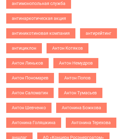
антимонопольная служба
антинаркотическая акция
антиникотиновая компания
антирейтинг
антициклон
Антон Котяков
Антон Линьков
Антон Немудров
Антон Пономарев
Антон Попов
Антон Саломатин
Антон Тумасьев
Антон Шевченко
Антонина Божкова
Антонина Голяшкина
Антонина Терехова
аншлаг
АО «Концерн Росэнергоатом»