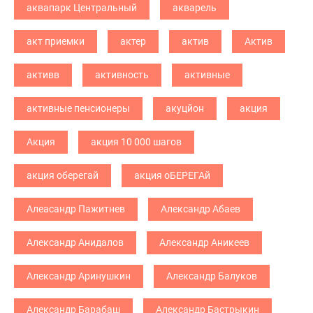
аквапарк Центральный
акварель
акт приемки
актер
актив
Актив
активв
активность
активные
активные пенсионеры
акуцйон
акция
Акция
акция 10 000 шагов
акция оберегай
акция оБЕРЕГАй
Алеасандр Пажитнев
Александр Абаев
Александр Анидалов
Александр Аникеев
Александр Аринушкин
Александр Балуков
Александр Барабаш
Александр Бастрыкин