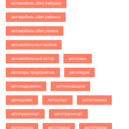
автомобиль сбил бабушку
автомобиль сбил ребенка
автомобиль сбил ренека
автомобильные пробки
автомобильный хатор
автопарк
автопарк предприятия
автопарук
автоподъемник
автопокрышки
автопробег
Автоспорт
автостоянка
автотранспорт
автотраснпорт
Автотрасса
автотрасса
автотуризм