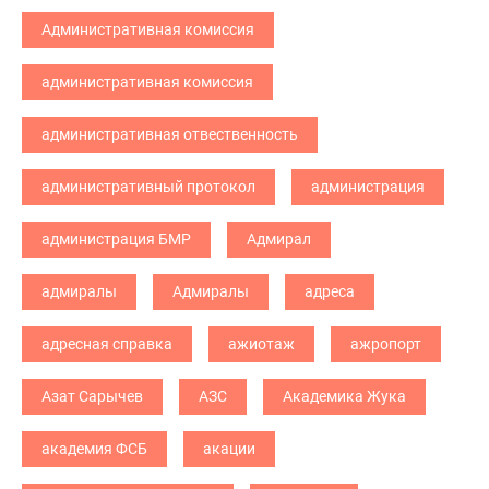
Административная комиссия
административная комиссия
административная отвественность
административный протокол
администрация
администрация БМР
Адмирал
адмиралы
Адмиралы
адреса
адресная справка
ажиотаж
ажропорт
Азат Сарычев
АЗС
Академика Жука
академия ФСБ
акации