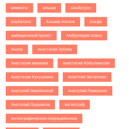
алменты
алыши
Альбатрос
альбатрос
Альмир Азизов
Альфа
амбициозный проект
Амбролидзе Алиса
Анапа
Анастасия Зубова
Анастасия иванова
Анастасия Кобылянских
Анастасия Кукушкина
Анастсия Загорская
Анатолий Землянский
Анатолий Лемешкин
Анатолий Лушников
ангиограф
ангиографическая операцияонная