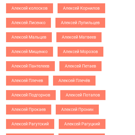
Алексей колосков
Алексей Корнилов
Алексей Лисенко
Алексей Лупильцев
Алексей Мальцев
Алексей Матвеев
Алексей Мищенко
Алексей Морозов
Алексей Пантелеев
Алексей Петаев
Алексей Плечев
Алексей Плечёв
Алексей Подгорнов
Алексей Потапов
Алексей Прокаев
Алексей Пронин
Алексей Рагутский
Алексей Рагуцкий