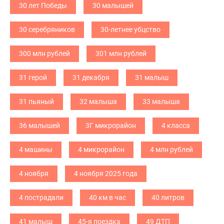
30 лет Победы
30 малышей
30 серебряников
30-летнее убцство
300 млн рублей
301 млн рублей
31 герой
31 декабря
31 малыш
31 пьяный
32 малыша
33 малыша
36 малышей
3Г микрорайон
4 класса
4 машины
4 микрорайон
4 млн рублей
4 ноября
4 ноября 2025 года
4 пострадали
40 км в час
40 литров
41 малыш
45-я поездка
49 ДТП