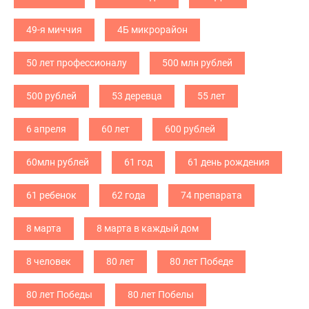
49-я миччия
4Б микрорайон
50 лет профессионалу
500 млн рублей
500 рублей
53 деревца
55 лет
6 апреля
60 лет
600 рублей
60млн рублей
61 год
61 день рождения
61 ребенок
62 года
74 препарата
8 марта
8 марта в каждый дом
8 человек
80 лет
80 лет Победе
80 лет Победы
80 лет Побелы