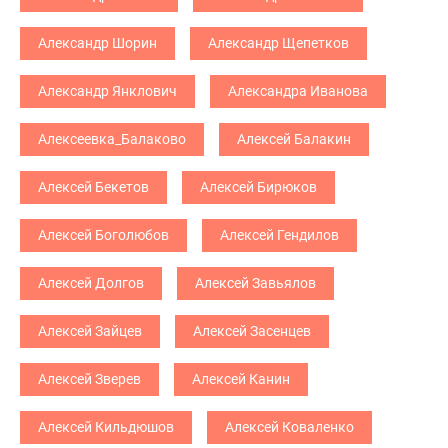
Александр Шорин
Александр Щепетков
Александр Янклович
Александра Иванова
Алексеевка_Балаково
Алексей Балакин
Алексей Бекетов
Алексей Бирюков
Алексей Боголюбов
Алексей Гендилов
Алексей Долгов
Алексей Завьялов
Алексей Зайцев
Алексей Засенцев
Алексей Зверев
Алексей Канин
Алексей Кильдюшов
Алексей Коваленко