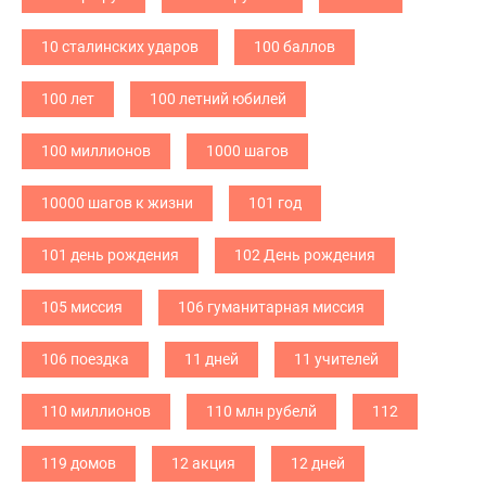
10 сталинских ударов
100 баллов
100 лет
100 летний юбилей
100 миллионов
1000 шагов
10000 шагов к жизни
101 год
101 день рождения
102 День рождения
105 миссия
106 гуманитарная миссия
106 поездка
11 дней
11 учителей
110 миллионов
110 млн рубелй
112
119 домов
12 акция
12 дней