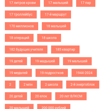
17 литров крови
17 малышей
17 пар
17 троллейбус
17-й маршрут
170 миллионов
18 малышей
18 операций
18 школа
182 будущих учителя
185 квартир
19 детей
19 мадышей
19 малышей
19 медалей
19 подростков
1944-2024
2
2 млн
2 школа
2-й энергоблок
20 детей
20 елок
20 лет ВЛКСМ
20 малышей
200 000 рублей