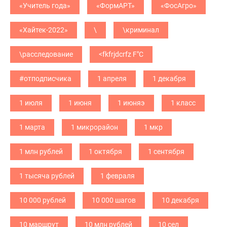
«Учитель года»
«ФормАРТ»
«ФосАгро»
«Хайтек-2022»
\
\криминал
\расследование
<fkfrjdcrfz F"C
#отподписчика
1 апреля
1 декабря
1 июля
1 июня
1 июняэ
1 класс
1 марта
1 микрорайон
1 мкр
1 млн рублей
1 октября
1 сентября
1 тысяча рублей
1 февраля
10 000 рублей
10 000 шагов
10 декабря
10 маршрут
10 млн рублей
10 сел