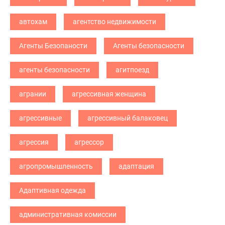
автохам
агентство недвижимости
Агенты Безопаности
Агенты безопасности
агенты безопасности
агитпоезд
агрании
агрессивная женщина
агрессивные
агрессивный балаковец
агрессия
агрессор
агропромышленность
адаптация
Адаптивная одежда
административная комиссии