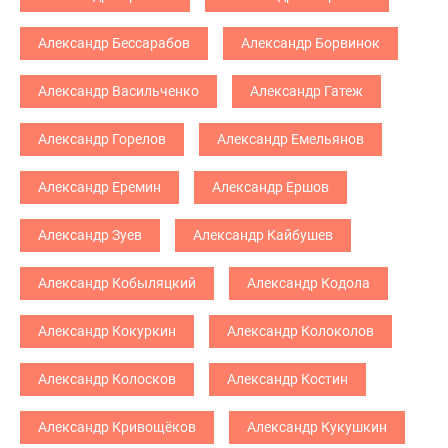
Александр Бессарабов
Александр Борвинок
Александр Васильченко
Александр Гатеж
Александр Горелов
Александр Емельянов
Александр Еремин
Александр Ершов
Александр Зуев
Александр Кайбушев
Александр Кобыляцкий
Александр Кодола
Александр Кокуркин
Александр Колоколов
Александр Колосков
Александр Костин
Александр Кривощёков
Александр Кукушкин