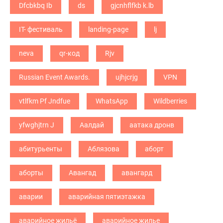
Dfcbkbq Ib
ds
gjcnhflfkb k.lb
IT- фестиваль
landing-page
lj
neva
qr-код
Rjv
Russian Event Awards.
ujhjcrjg
VPN
vtlfkm Pf Jndfue
WhatsApp
Wildberries
yfwghjtrn J
Аалдай
аатака дронв
абитурьенты
Аблязова
аборт
аборты
Авангад
авангард
аварии
аварийная пятиэтажка
аварийное жильё
аварийное жилье