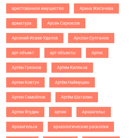
арестованное имущество
Арина Жигачева
арматура
Арсен Саркисов
Арсений Исаев-Удалов
Арслан Султанов
арт-объект
арт-объекты
Артек
Артём Грязнов
Артем Киляков
Артем Ковтун
Артём Наймушин
Артем Самойлов
Артём Шаталин
Артем Ягудин
артия
Архангельс
Архангельск
археологические раскопки