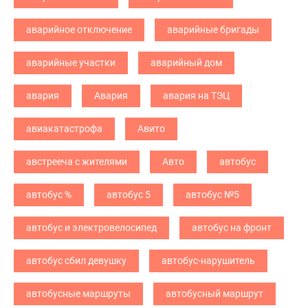
аварийное отключение
аварийные бригады
аварийные участки
аварийный дом
авария
Авария
авария на ТЭЦ
авиакатастрофа
Авито
австрееча с жителями
Авто
автобус
автобус %
автобус 5
автобус №5
автобус и электровелосипед
автобус на фронт
автобус сбил девушку
автобус-нарушитель
автобусные маршруты
автобусный маршрут