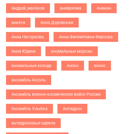
Андрей_малахов
аневризма
Аникин
анкета
Анна Доровская
Анна Нагорнова
Анна Филлиповна Фирсова
Анна Юдина
аномальные морозы
аномальные холода
Анонс
анонс
ансамбль Ассоль
Ансамбль военно-космических войск России
Ансамбль Улыбка
Антидрон
антидроновые одеяла