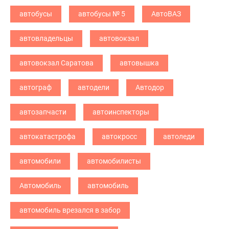
автобусы
автобусы № 5
АвтоВАЗ
автовладельцы
автовокзал
автовокзал Саратова
автовышка
автограф
автодели
Автодор
автозапчасти
автоинспекторы
автокатастрофа
автокросс
автоледи
автомобили
автомобилисты
Автомобиль
автомобиль
автомобиль врезался в забор