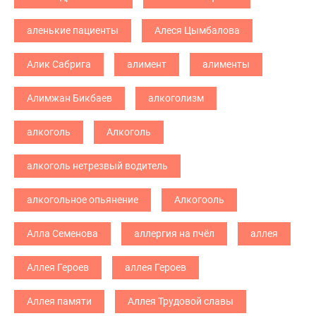
аленькие пациенты
Алеся Цымбалова
Алик Сабрига
алимент
алименты
Алимжан Бикбаев
алкоголизм
алкоголь
Алкоголь
алкоголь нетрезвый водитель
алкогольное опьянение
Алкогооль
Алла Семенова
аллергия на пчёл
аллея
Аллея Героев
аллея Героев
Аллея памяти
Аллея Трудовой славы