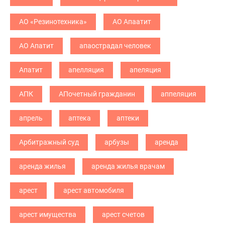
АО «Резинотехника»
АО Апаатит
АО Апатит
апаострадал человек
Апатит
апелляция
апеляция
АПК
АПочетный гражданин
аппеляция
апрель
аптека
аптеки
Арбитражный суд
арбузы
аренда
аренда жилья
аренда жилья врачам
арест
арест автомобиля
арест имущества
арест счетов