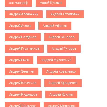
ангионграф
Андей Куклин
Андрей Аленькину
Андрей Астапович
Андрей Асяев
Андрей Афонин
Андрей Богданов
Андрей Бочаров
Андрей Гусятников
Андрей Гуторов
Андрей Емец
Андрей Жуковский
Андрей Зеленин
Андрей Коваленко
Андрей Кочетков
Андрей Кренделев
Андрей Кудряшов
Андрей Куклин
Андрей Люльчак
Андрей Малютин