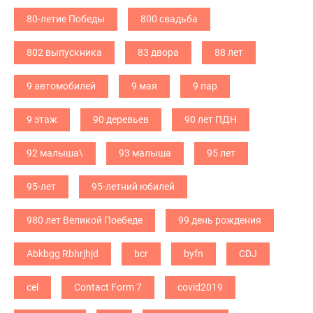
80-летие Победы
800 свадьба
802 выпускника
83 двора
88 лет
9 автомобилей
9 мая
9 пар
9 этаж
90 деревьев
90 лет ПДН
92 малыша\
93 малыша
95 лет
95-лет
95-летний юбилей
980 лет Великой Поебеде
99 день рождения
Abkbgg Rbhrjhjd
bcr
byfn
CDJ
cel
Contact Form 7
covid2019