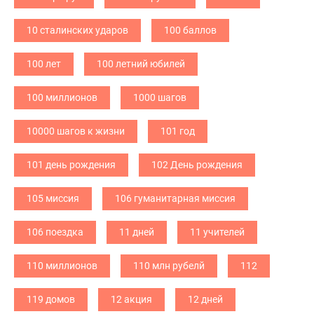
10 сталинских ударов
100 баллов
100 лет
100 летний юбилей
100 миллионов
1000 шагов
10000 шагов к жизни
101 год
101 день рождения
102 День рождения
105 миссия
106 гуманитарная миссия
106 поездка
11 дней
11 учителей
110 миллионов
110 млн рубелй
112
119 домов
12 акция
12 дней