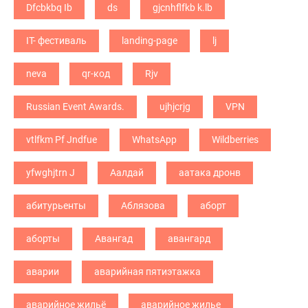
Dfcbkbq Ib
ds
gjcnhflfkb k.lb
IT- фестиваль
landing-page
lj
neva
qr-код
Rjv
Russian Event Awards.
ujhjcrjg
VPN
vtlfkm Pf Jndfue
WhatsApp
Wildberries
yfwghjtrn J
Аалдай
аатака дронв
абитурьенты
Аблязова
аборт
аборты
Авангад
авангард
аварии
аварийная пятиэтажка
аварийное жильё
аварийное жилье