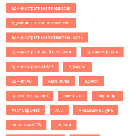
административная комиссия
Административная комиссия
административная отвественность
административный протокол
администрация
администрация БМР
Адмирал
адмиралы
Адмиралы
адреса
адресная справка
ажиотаж
ажропорт
Азат Сарычев
АЗС
Академика Жука
академия ФСБ
акации