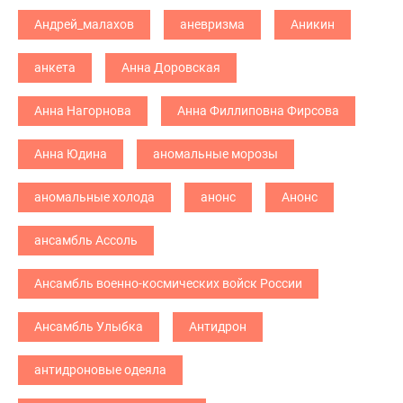
Андрей_малахов
аневризма
Аникин
анкета
Анна Доровская
Анна Нагорнова
Анна Филлиповна Фирсова
Анна Юдина
аномальные морозы
аномальные холода
анонс
Анонс
ансамбль Ассоль
Ансамбль военно-космических войск России
Ансамбль Улыбка
Антидрон
антидроновые одеяла