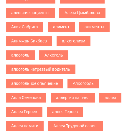
аленькие пациенты
Алеся Цымбалова
Алик Сабрига
алимент
алименты
Алимжан Бикбаев
алкоголизм
алкоголь
Алкоголь
алкоголь нетрезвый водитель
алкогольное опьянение
Алкогооль
Алла Семенова
аллергия на пчёл
аллея
Аллея Героев
аллея Героев
Аллея памяти
Аллея Трудовой славы