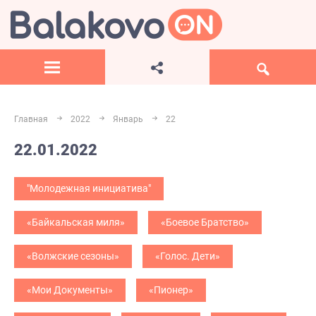
Главная
2022
Январь
22
22.01.2022
"Молодежная инициатива"
«Байкальская миля»
«Боевое Братство»
«Волжские сезоны»
«Голос. Дети»
«Мои Документы»
«Пионер»