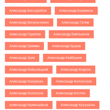
Александр Бессарабов
Александр Борвинок
Александр Васильченко
Александр Гатеж
Александр Горелов
Александр Емельянов
Александр Еремин
Александр Ершов
Александр Зуев
Александр Кайбушев
Александр Кобыляцкий
Александр Кодола
Александр Кокуркин
Александр Колоколов
Александр Колосков
Александр Костин
Александр Кривощёков
Александр Кукушкин