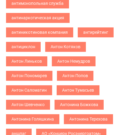
антимонопольная служба
антинаркотическая акция
антиникотиновая компания
антирейтинг
антициклон
Антон Котяков
Антон Линьков
Антон Немудров
Антон Пономарев
Антон Попов
Антон Саломатин
Антон Тумасьев
Антон Шевченко
Антонина Божкова
Антонина Голяшкина
Антонина Терехова
аншлаг
АО «Концерн Росэнергоатом»