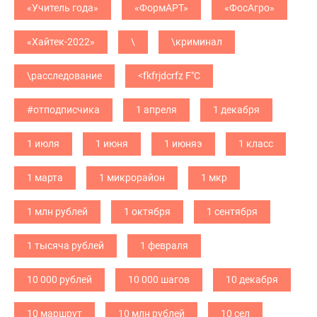
«Учитель года»
«ФормАРТ»
«ФосАгро»
«Хайтек-2022»
\
\криминал
\расследование
<fkfrjdcrfz F"C
#отподписчика
1 апреля
1 декабря
1 июля
1 июня
1 июняэ
1 класс
1 марта
1 микрорайон
1 мкр
1 млн рублей
1 октября
1 сентября
1 тысяча рублей
1 февраля
10 000 рублей
10 000 шагов
10 декабря
10 маршрут
10 млн рублей
10 сел