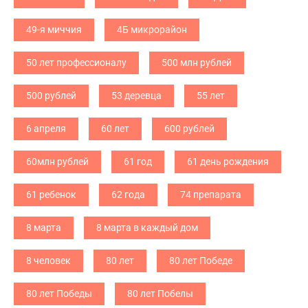
49-я миччия
4Б микрорайон
50 лет профессионалу
500 млн рублей
500 рублей
53 деревца
55 лет
6 апреля
60 лет
600 рублей
60млн рублей
61 год
61 день рождения
61 ребенок
62 года
74 препарата
8 марта
8 марта в каждый дом
8 человек
80 лет
80 лет Победе
80 лет Победы
80 лет Побелы