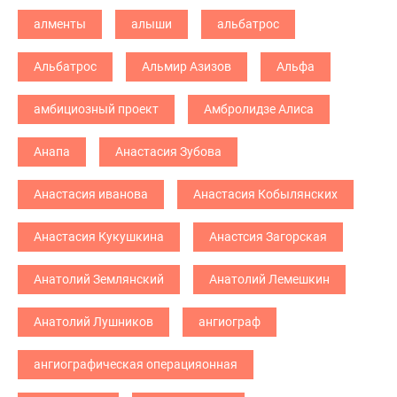
алменты
алыши
альбатрос
Альбатрос
Альмир Азизов
Альфа
амбициозный проект
Амбролидзе Алиса
Анапа
Анастасия Зубова
Анастасия иванова
Анастасия Кобылянских
Анастасия Кукушкина
Анастсия Загорская
Анатолий Землянский
Анатолий Лемешкин
Анатолий Лушников
ангиограф
ангиографическая операцияонная