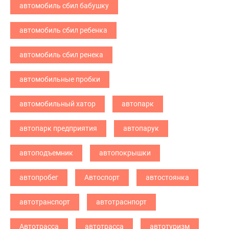
автомобиль сбил бабушку
автомобиль сбил ребенка
автомобиль сбил ренека
автомобильные пробки
автомобильный хатор
автопарк
автопарк предприятия
автопарук
автоподъемник
автопокрышки
автопробег
Автоспорт
автостоянка
автотранспорт
автотраснпорт
Автотрасса
автотрасса
автотуризм