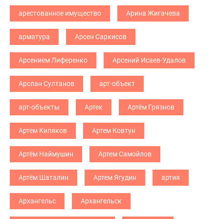
арестованное имущество
Арина Жигачева
арматура
Арсен Саркисов
Арсением Лиференко
Арсений Исаев-Удалов
Арслан Султанов
арт-объект
арт-объекты
Артек
Артём Грязнов
Артем Киляков
Артем Ковтун
Артём Наймушин
Артем Самойлов
Артём Шаталин
Артем Ягудин
артия
Архангельс
Архангельск