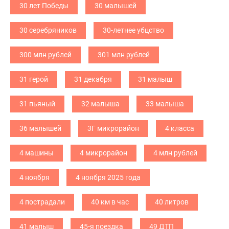
30 лет Победы
30 малышей
30 серебряников
30-летнее убцство
300 млн рублей
301 млн рублей
31 герой
31 декабря
31 малыш
31 пьяный
32 малыша
33 малыша
36 малышей
3Г микрорайон
4 класса
4 машины
4 микрорайон
4 млн рублей
4 ноября
4 ноября 2025 года
4 пострадали
40 км в час
40 литров
41 малыш
45-я поездка
49 ДТП