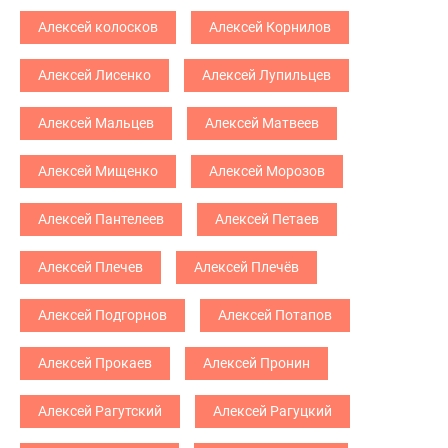
Алексей колосков
Алексей Корнилов
Алексей Лисенко
Алексей Лупильцев
Алексей Мальцев
Алексей Матвеев
Алексей Мищенко
Алексей Морозов
Алексей Пантелеев
Алексей Петаев
Алексей Плечев
Алексей Плечёв
Алексей Подгорнов
Алексей Потапов
Алексей Прокаев
Алексей Пронин
Алексей Рагутский
Алексей Рагуцкий