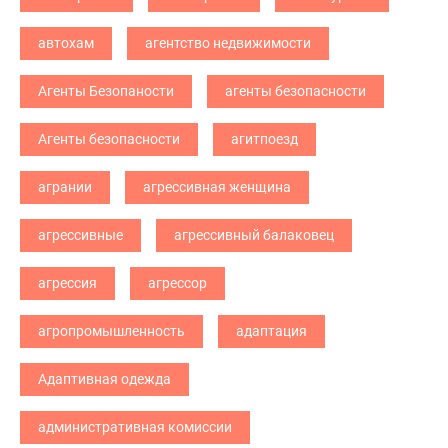
автохам
агентство недвижимости
Агенты Безопаности
агенты безопасности
Агенты безопасности
агитпоезд
агрании
агрессивная женщина
агрессивные
агрессивный балаковец
агрессия
агрессор
агропромышленность
адаптация
Адаптивная одежда
административная комиссии