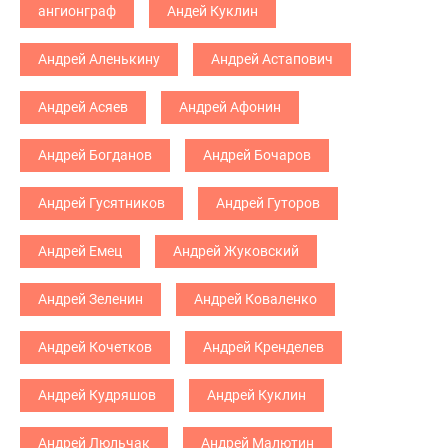
ангионграф
Андей Куклин
Андрей Аленькину
Андрей Астапович
Андрей Асяев
Андрей Афонин
Андрей Богданов
Андрей Бочаров
Андрей Гусятников
Андрей Гуторов
Андрей Емец
Андрей Жуковский
Андрей Зеленин
Андрей Коваленко
Андрей Кочетков
Андрей Кренделев
Андрей Кудряшов
Андрей Куклин
Андрей Люльчак
Андрей Малютин