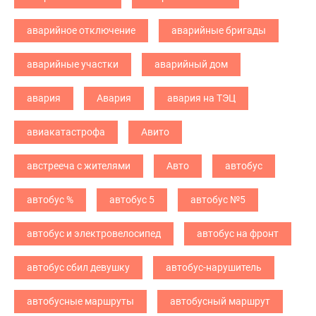
аварийное отключение
аварийные бригады
аварийные участки
аварийный дом
авария
Авария
авария на ТЭЦ
авиакатастрофа
Авито
австрееча с жителями
Авто
автобус
автобус %
автобус 5
автобус №5
автобус и электровелосипед
автобус на фронт
автобус сбил девушку
автобус-нарушитель
автобусные маршруты
автобусный маршрут