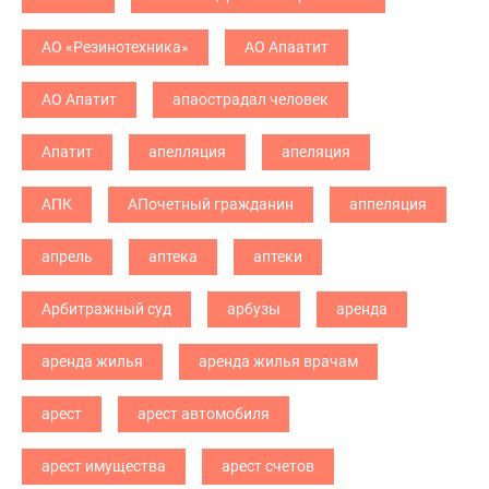
АО «Резинотехника»
АО Апаатит
АО Апатит
апаострадал человек
Апатит
апелляция
апеляция
АПК
АПочетный гражданин
аппеляция
апрель
аптека
аптеки
Арбитражный суд
арбузы
аренда
аренда жилья
аренда жилья врачам
арест
арест автомобиля
арест имущества
арест счетов