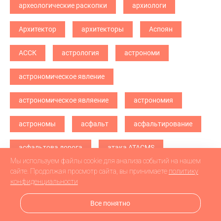
археологические раскопки
архиологи
Архитектор
архитекторы
Аспоян
АССК
астрология
астрономи
астрономическое явление
астрономическое являение
астрономия
астрономы
асфальт
асфальтирование
асфальтова дорога
атака ATACMS
Мы используем файлы cookie для анализа событий на нашем
атака БПЛА
атака дронв
атака дронов
сайте. Продолжая просмотр сайта, вы принимаете
политику
конфиденциальности
атака дронов БПЛА
атака дронов\
Все понятно
атетстаты
Аткарск