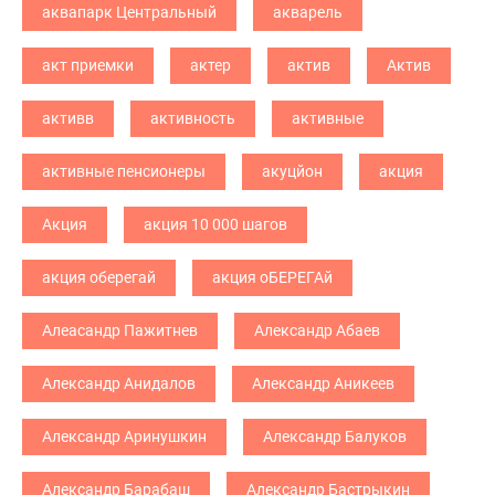
аквапарк Центральный
акварель
акт приемки
актер
актив
Актив
активв
активность
активные
активные пенсионеры
акуцйон
акция
Акция
акция 10 000 шагов
акция оберегай
акция оБЕРЕГАй
Алеасандр Пажитнев
Александр Абаев
Александр Анидалов
Александр Аникеев
Александр Аринушкин
Александр Балуков
Александр Барабаш
Александр Бастрыкин