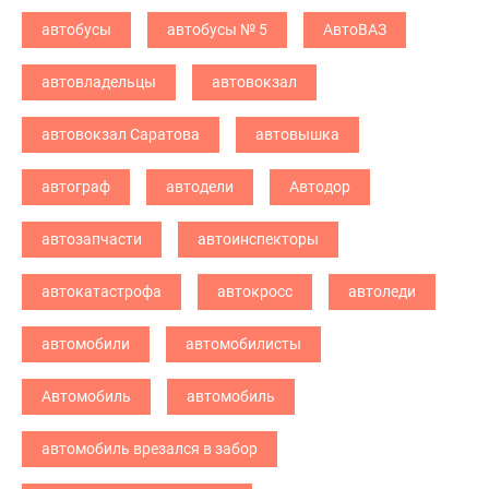
автобусы
автобусы № 5
АвтоВАЗ
автовладельцы
автовокзал
автовокзал Саратова
автовышка
автограф
автодели
Автодор
автозапчасти
автоинспекторы
автокатастрофа
автокросс
автоледи
автомобили
автомобилисты
Автомобиль
автомобиль
автомобиль врезался в забор