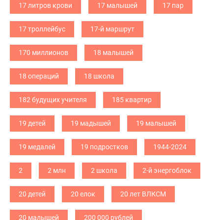
17 литров крови
17 малышей
17 пар
17 троллейбус
17-й маршрут
170 миллионов
18 малышей
18 операций
18 школа
182 будущих учителя
185 квартир
19 детей
19 мадышей
19 малышей
19 медалей
19 подростков
1944-2024
2
2 млн
2 школа
2-й энергоблок
20 детей
20 елок
20 лет ВЛКСМ
20 малышей
200 000 рублей