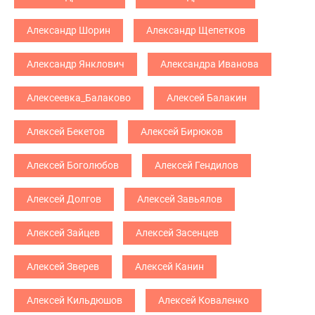
Александр Шорин
Александр Щепетков
Александр Янклович
Александра Иванова
Алексеевка_Балаково
Алексей Балакин
Алексей Бекетов
Алексей Бирюков
Алексей Боголюбов
Алексей Гендилов
Алексей Долгов
Алексей Завьялов
Алексей Зайцев
Алексей Засенцев
Алексей Зверев
Алексей Канин
Алексей Кильдюшов
Алексей Коваленко