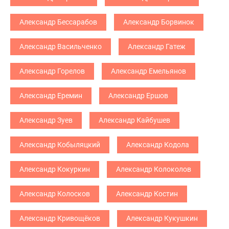
Александр Бессарабов
Александр Борвинок
Александр Васильченко
Александр Гатеж
Александр Горелов
Александр Емельянов
Александр Еремин
Александр Ершов
Александр Зуев
Александр Кайбушев
Александр Кобыляцкий
Александр Кодола
Александр Кокуркин
Александр Колоколов
Александр Колосков
Александр Костин
Александр Кривощёков
Александр Кукушкин