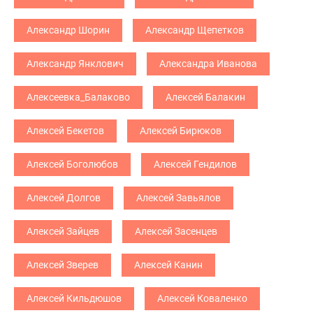
Александр Шорин
Александр Щепетков
Александр Янклович
Александра Иванова
Алексеевка_Балаково
Алексей Балакин
Алексей Бекетов
Алексей Бирюков
Алексей Боголюбов
Алексей Гендилов
Алексей Долгов
Алексей Завьялов
Алексей Зайцев
Алексей Засенцев
Алексей Зверев
Алексей Канин
Алексей Кильдюшов
Алексей Коваленко