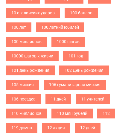
10 сталинских ударов
100 баллов
100 лет
100 летний юбилей
100 миллионов
1000 шагов
10000 шагов к жизни
101 год
101 день рождения
102 День рождения
105 миссия
106 гуманитарная миссия
106 поездка
11 дней
11 учителей
110 миллионов
110 млн рубелй
112
119 домов
12 акция
12 дней