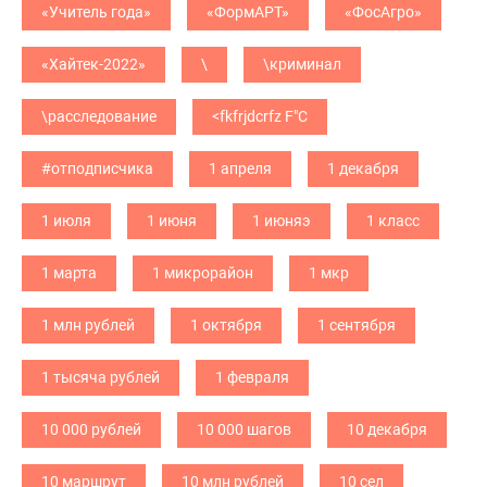
«Учитель года»
«ФормАРТ»
«ФосАгро»
«Хайтек-2022»
\
\криминал
\расследование
<fkfrjdcrfz F"C
#отподписчика
1 апреля
1 декабря
1 июля
1 июня
1 июняэ
1 класс
1 марта
1 микрорайон
1 мкр
1 млн рублей
1 октября
1 сентября
1 тысяча рублей
1 февраля
10 000 рублей
10 000 шагов
10 декабря
10 маршрут
10 млн рублей
10 сел