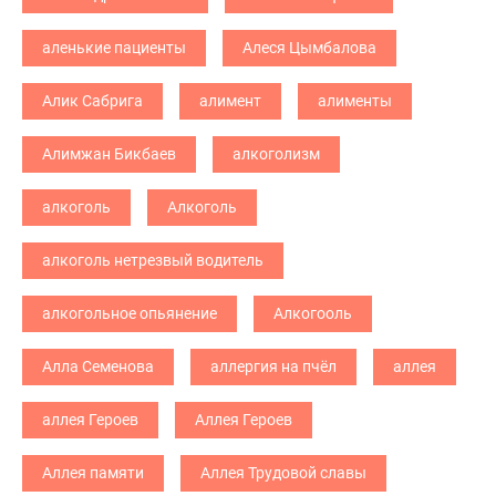
аленькие пациенты
Алеся Цымбалова
Алик Сабрига
алимент
алименты
Алимжан Бикбаев
алкоголизм
алкоголь
Алкоголь
алкоголь нетрезвый водитель
алкогольное опьянение
Алкогооль
Алла Семенова
аллергия на пчёл
аллея
аллея Героев
Аллея Героев
Аллея памяти
Аллея Трудовой славы