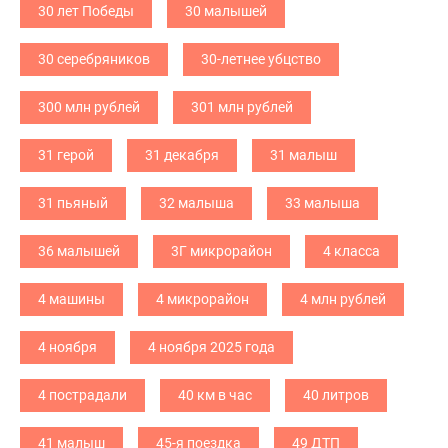
30 лет Победы
30 малышей
30 серебряников
30-летнее убцство
300 млн рублей
301 млн рублей
31 герой
31 декабря
31 малыш
31 пьяный
32 малыша
33 малыша
36 малышей
3Г микрорайон
4 класса
4 машины
4 микрорайон
4 млн рублей
4 ноября
4 ноября 2025 года
4 пострадали
40 км в час
40 литров
41 малыш
45-я поездка
49 ДТП