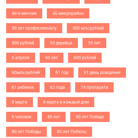
49-я миччия
4Б микрорайон
50 лет профессионалу
500 млн рублей
500 рублей
53 деревца
55 лет
6 апреля
60 лет
600 рублей
60млн рублей
61 год
61 день рождения
61 ребенок
62 года
74 препарата
8 марта
8 марта в каждый дом
8 человек
80 лет
80 лет Победе
80 лет Победы
80 лет Побелы