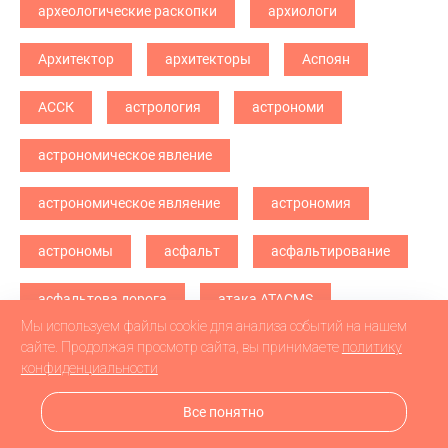
археологические раскопки
архиологи
Архитектор
архитекторы
Аспоян
АССК
астрология
астрономи
астрономическое явление
астрономическое являение
астрономия
астрономы
асфальт
асфальтирование
асфальтова дорога
атака ATACMS
Мы используем файлы cookie для анализа событий на нашем
атака БПЛА
атака дронв
атака дронов
сайте. Продолжая просмотр сайта, вы принимаете
политику
конфиденциальности
атака дронов БПЛА
атака дронов\
Все понятно
атетстаты
Аткарск