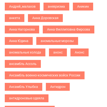
Андрей_малахов
аневризма
Аникин
анкета
Анна Доровская
Анна Нагорнова
Анна Филлиповна Фирсова
Анна Юдина
аномальные морозы
аномальные холода
анонс
Анонс
ансамбль Ассоль
Ансамбль военно-космических войск России
Ансамбль Улыбка
Антидрон
антидроновые одеяла