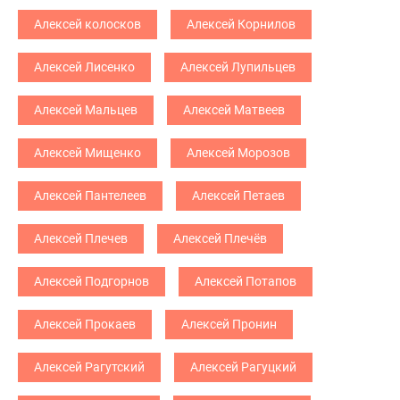
Алексей колосков
Алексей Корнилов
Алексей Лисенко
Алексей Лупильцев
Алексей Мальцев
Алексей Матвеев
Алексей Мищенко
Алексей Морозов
Алексей Пантелеев
Алексей Петаев
Алексей Плечев
Алексей Плечёв
Алексей Подгорнов
Алексей Потапов
Алексей Прокаев
Алексей Пронин
Алексей Рагутский
Алексей Рагуцкий