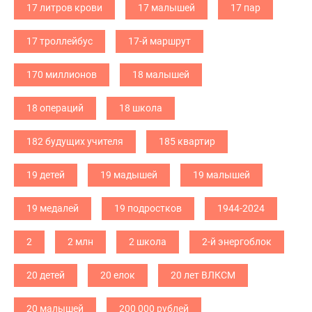
17 литров крови
17 малышей
17 пар
17 троллейбус
17-й маршрут
170 миллионов
18 малышей
18 операций
18 школа
182 будущих учителя
185 квартир
19 детей
19 мадышей
19 малышей
19 медалей
19 подростков
1944-2024
2
2 млн
2 школа
2-й энергоблок
20 детей
20 елок
20 лет ВЛКСМ
20 малышей
200 000 рублей