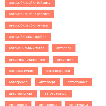
автомобиль сбил бабушку
автомобиль сбил ребенка
автомобиль сбил ренека
автомобильные пробки
автомобильный хатор
автопарк
автопарк предприятия
автопарук
автоподъемник
автопокрышки
автопробег
Автоспорт
автостоянка
автотранспорт
автотраснпорт
Автотрасса
автотрасса
автотуризм