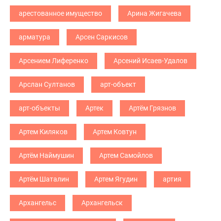
арестованное имущество
Арина Жигачева
арматура
Арсен Саркисов
Арсением Лиференко
Арсений Исаев-Удалов
Арслан Султанов
арт-объект
арт-объекты
Артек
Артём Грязнов
Артем Киляков
Артем Ковтун
Артём Наймушин
Артем Самойлов
Артём Шаталин
Артем Ягудин
артия
Архангельс
Архангельск