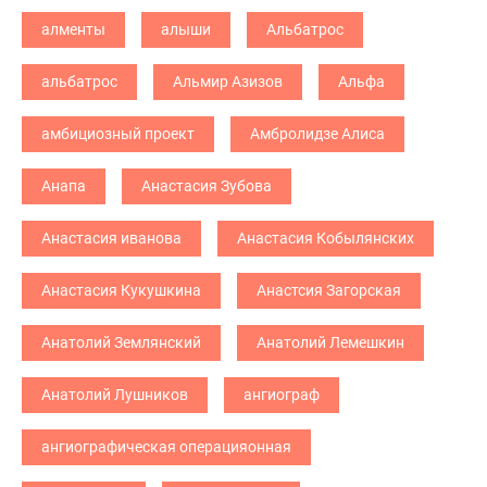
алменты
алыши
Альбатрос
альбатрос
Альмир Азизов
Альфа
амбициозный проект
Амбролидзе Алиса
Анапа
Анастасия Зубова
Анастасия иванова
Анастасия Кобылянских
Анастасия Кукушкина
Анастсия Загорская
Анатолий Землянский
Анатолий Лемешкин
Анатолий Лушников
ангиограф
ангиографическая операцияонная