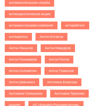
антимонопольная служба
антинаркотическая акция
антиникотиновая компания
антирейтинг
антициклон
Антон Котяков
Антон Линьков
Антон Немудров
Антон Пономарев
Антон Попов
Антон Саломатин
Антон Тумасьев
Антон Шевченко
Антонина Божкова
Антонина Голяшкина
Антонина Терехова
аншлаг
АО «Концерн Росэнергоатом»