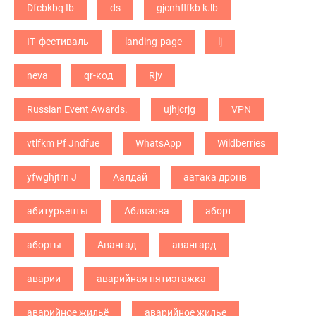
Dfcbkbq Ib
ds
gjcnhflfkb k.lb
IT- фестиваль
landing-page
lj
neva
qr-код
Rjv
Russian Event Awards.
ujhjcrjg
VPN
vtlfkm Pf Jndfue
WhatsApp
Wildberries
yfwghjtrn J
Аалдай
аатака дронв
абитурьенты
Аблязова
аборт
аборты
Авангад
авангард
аварии
аварийная пятиэтажка
аварийное жильё
аварийное жилье