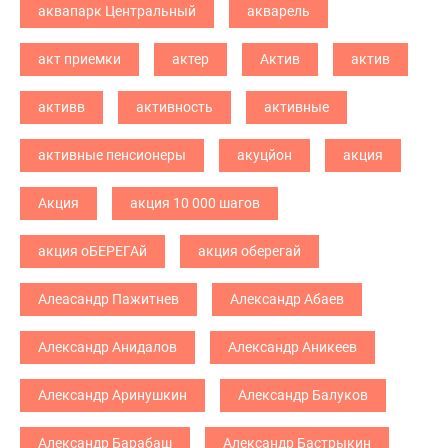
аквапарк Центральный
акварель
акт приемки
актер
Актив
актив
активв
активность
активные
активные пенсионеры
акуцйон
акция
Акция
акция 10 000 шагов
акция оБЕРЕГАй
акция оберегай
Алеасандр Пажитнев
Александр Абаев
Александр Анидалов
Александр Аникеев
Александр Аринушкин
Александр Балуков
Александр Барабаш
Александр Бастрыкин