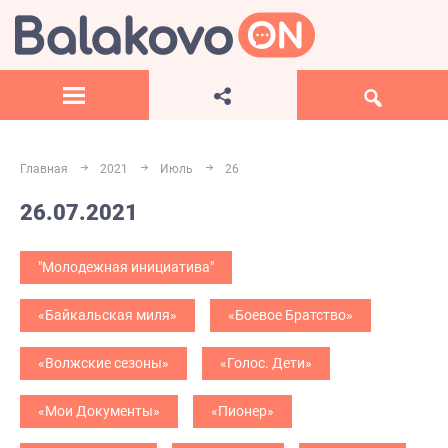
Главная
2021
Июль
26
26.07.2021
"Молодежная инициатива"
«Байкальская миля»
«Боевое Братство»
«Волжские сезоны»
«Голос. Дети»
«Мои Документы»
«Пионер»