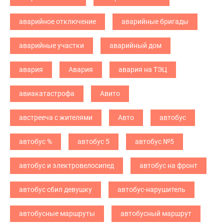
аварийное отключение
аварийные бригады
аварийные участки
аварийный дом
авария
Авария
авария на ТЭЦ
авиакатастрофа
Авито
австрееча с жителями
Авто
автобус
автобус %
автобус 5
автобус №5
автобус и электровелосипед
автобус на фронт
автобус сбил девушку
автобус-нарушитель
автобусные маршруты
автобусный маршрут