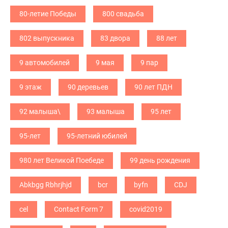
80-летие Победы
800 свадьба
802 выпускника
83 двора
88 лет
9 автомобилей
9 мая
9 пар
9 этаж
90 деревьев
90 лет ПДН
92 малыша\
93 малыша
95 лет
95-лет
95-летний юбилей
980 лет Великой Поебеде
99 день рождения
Abkbgg Rbhrjhjd
bcr
byfn
CDJ
cel
Contact Form 7
covid2019