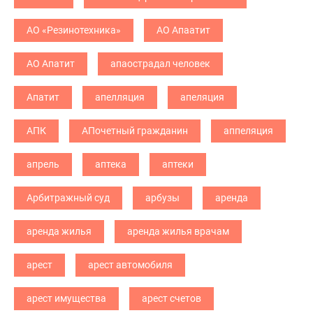
АО «Резинотехника»
АО Апаатит
АО Апатит
апаострадал человек
Апатит
апелляция
апеляция
АПК
АПочетный гражданин
аппеляция
апрель
аптека
аптеки
Арбитражный суд
арбузы
аренда
аренда жилья
аренда жилья врачам
арест
арест автомобиля
арест имущества
арест счетов