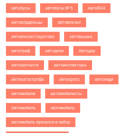
автобусы
автобусы № 5
АвтоВАЗ
автовладельцы
автовокзал
автовокзал Саратова
автовышка
автограф
автодели
Автодор
автозапчасти
автоинспекторы
автокатастрофа
автокросс
автоледи
автомобили
автомобилисты
Автомобиль
автомобиль
автомобиль врезался в забор