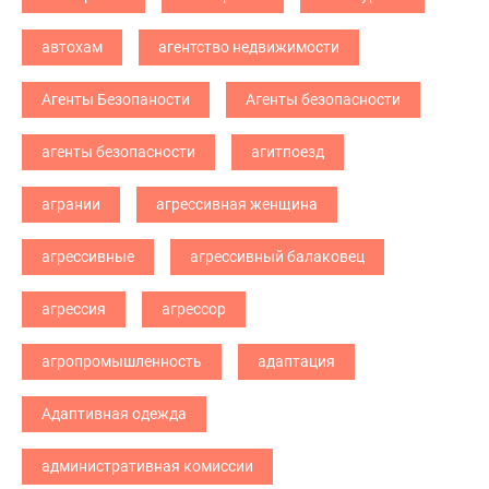
автохам
агентство недвижимости
Агенты Безопаности
Агенты безопасности
агенты безопасности
агитпоезд
агрании
агрессивная женщина
агрессивные
агрессивный балаковец
агрессия
агрессор
агропромышленность
адаптация
Адаптивная одежда
административная комиссии