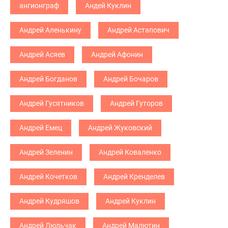
ангионграф
Андей Куклин
Андрей Аленькину
Андрей Астапович
Андрей Асяев
Андрей Афонин
Андрей Богданов
Андрей Бочаров
Андрей Гусятников
Андрей Гуторов
Андрей Емец
Андрей Жуковский
Андрей Зеленин
Андрей Коваленко
Андрей Кочетков
Андрей Кренделев
Андрей Кудряшов
Андрей Куклин
Андрей Люльчак
Андрей Малютин