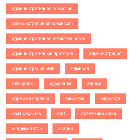
административная комиссия
Административная комиссия
административная отвественность
административный протокол
администрация
администрация БМР
Адмирал
Адмиралы
адмиралы
адреса
адресная справка
ажиотаж
ажропорт
Азат Сарычев
АЗС
Академика Жука
академия ФСБ
акации