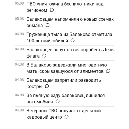
Саратов
ПВО уничтожила беспилотники над
05.08
регионом
Балаковцам напомнили о новых схемах
05.08
обмана
Труженица тыла из Балаково отметила
04.08
100-летний юбилей
Балаковцев зовут на велопробег в День
04.08
флага
В Балаково задержали многодетную
04.08
мать, скрывавшуюся от алиментов
Балаковцам запретили разводить
04.08
костры
За пьяную езду балаковец лишился
04.08
автомобиля
Ветераны СВО получат отдельный
04.08
кадровый центр