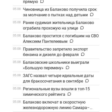
прямую
Чиновница из Балаково получила срок
05.08
за молчание о пытках над детьми
Ранее судимая жительница Балаково
05.08
ограбила прохожую на улице
Балаково простится с погибшим на СВО
05.08
Алексеем Пантелеевым
Правительство запретило экспорт
05.08
бензина и дизеля до февраля
Балаковские школьники выиграли
05.08
«Большую перемену»
ЗАГС назвал четыре идеальные даты
05.08
для бракосочетания в сентябре
Региональные вузы вошли в топ-15
05.08
химического рейтинга
Балаково включат в скоростную
05.08
железнодорожную линию Самара–