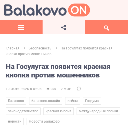
Главная
Безопасность
На Госулугах появится красная
кнопка против мошенников
На Госулугах появится красная
кнопка против мошенников
10 ИЮНЯ 2026 В 09:08 — 👁 250 — 2 МИН —
,
,
,
,
Балаково
балаково.онлайн
вейпы
Госдума
,
,
,
законодательство
красная кнопка
международные звонки
,
новости
Новости Балаково