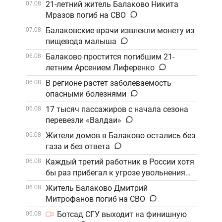
21-летний житель Балаково Никита
07.08
Мразов погиб на СВО
Балаковские врачи извлекли монету из
07.08
пищевода малыша
Балаково простится погибшим 21-
06.08
летним Арсением Лиференко
В регионе растет заболеваемость
06.08
опасными болезнями
17 тысяч пассажиров с начала сезона
06.08
перевезли «Валдаи»
Жители домов в Балаково остались без
06.08
газа и без ответа
Каждый третий работник в России хотя
06.08
бы раз прибегал к угрозе увольнения
Житель Балаково Дмитрий
06.08
Митрофанов погиб на СВО
Ботсад СГУ выходит на финишную
06.08