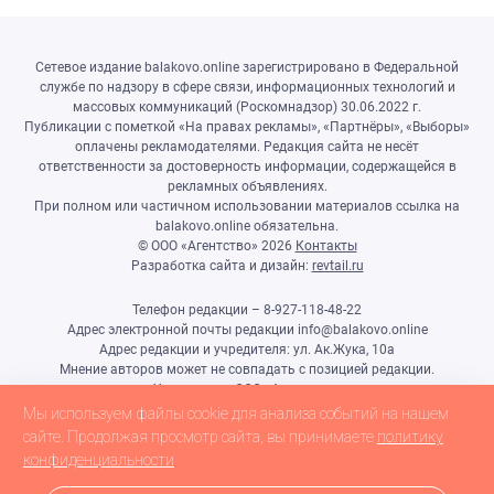
Сетевое издание balakovo.online зарегистрировано в Федеральной
службе по надзору в сфере связи, информационных технологий и
массовых коммуникаций (Роскомнадзор) 30.06.2022 г.
Публикации с пометкой «На правах рекламы», «Партнёры», «Выборы»
оплачены рекламодателями. Редакция сайта не несёт
ответственности за достоверность информации, содержащейся в
рекламных объявлениях.
При полном или частичном использовании материалов ссылка на
balakovo.online обязательна.
© ООО «Агентство»
2026
Контакты
Разработка сайта и дизайн:
revtail.ru
Телефон редакции – 8-927-118-48-22
Адрес электронной почты редакции info@balakovo.online
Адрес редакции и учредителя: ул. Ак.Жука, 10а
Мнение авторов может не совпадать с позицией редакции.
Учредитель: ООО «Агентство»
Гл.редактор Ивлиева Н.Н.
Мы используем файлы cookie для анализа событий на нашем
Настоящий ресурс может содержать материалы 18+
сайте. Продолжая просмотр сайта, вы принимаете
политику
конфиденциальности