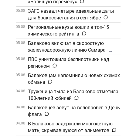
«Большую перемену»
ЗАГС назвал четыре идеальные даты
05.08
для бракосочетания в сентябре
Региональные вузы вошли в топ-15
05.08
химического рейтинга
Балаково включат в скоростную
05.08
железнодорожную линию Самара–
Саратов
ПВО уничтожила беспилотники над
05.08
регионом
Балаковцам напомнили о новых схемах
05.08
обмана
Труженица тыла из Балаково отметила
04.08
100-летний юбилей
Балаковцев зовут на велопробег в День
04.08
флага
В Балаково задержали многодетную
04.08
мать, скрывавшуюся от алиментов