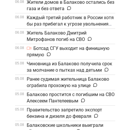
Жители домов в Балаково остались без
06.08
газа и без ответа
Каждый третий работник в России хотя
06.08
бы раз прибегал к угрозе увольнения
Житель Балаково Дмитрий
06.08
Митрофанов погиб на СВО
Ботсад СГУ выходит на финишную
06.08
прямую
Чиновница из Балаково получила срок
05.08
за молчание о пытках над детьми
Ранее судимая жительница Балаково
05.08
ограбила прохожую на улице
Балаково простится с погибшим на СВО
05.08
Алексеем Пантелеевым
Правительство запретило экспорт
05.08
бензина и дизеля до февраля
Балаковские школьники выиграли
05.08