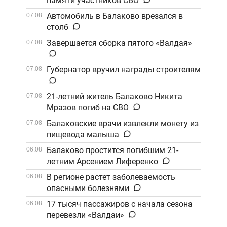
памяти участников СВО
Автомобиль в Балаково врезался в
07.08
столб
Завершается сборка пятого «Валдая»
07.08
Губернатор вручил награды строителям
07.08
21-летний житель Балаково Никита
07.08
Мразов погиб на СВО
Балаковские врачи извлекли монету из
07.08
пищевода малыша
Балаково простится погибшим 21-
06.08
летним Арсением Лиференко
В регионе растет заболеваемость
06.08
опасными болезнями
17 тысяч пассажиров с начала сезона
06.08
перевезли «Валдаи»