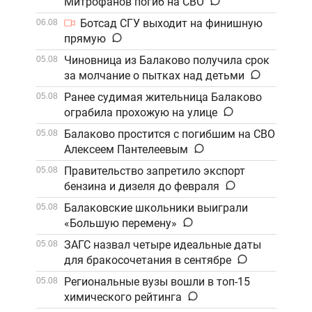
Митрофанов погиб на СВО
Ботсад СГУ выходит на финишную
06.08
прямую
Чиновница из Балаково получила срок
05.08
за молчание о пытках над детьми
Ранее судимая жительница Балаково
05.08
ограбила прохожую на улице
Балаково простится с погибшим на СВО
05.08
Алексеем Пантелеевым
Правительство запретило экспорт
05.08
бензина и дизеля до февраля
Балаковские школьники выиграли
05.08
«Большую перемену»
ЗАГС назвал четыре идеальные даты
05.08
для бракосочетания в сентябре
Региональные вузы вошли в топ-15
05.08
химического рейтинга