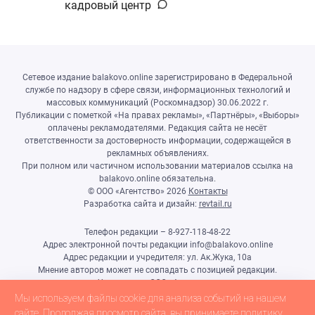
кадровый центр
Сетевое издание balakovo.online зарегистрировано в Федеральной
службе по надзору в сфере связи, информационных технологий и
массовых коммуникаций (Роскомнадзор) 30.06.2022 г.
Публикации с пометкой «На правах рекламы», «Партнёры», «Выборы»
оплачены рекламодателями. Редакция сайта не несёт
ответственности за достоверность информации, содержащейся в
рекламных объявлениях.
При полном или частичном использовании материалов ссылка на
balakovo.online обязательна.
© ООО «Агентство»
2026
Контакты
Разработка сайта и дизайн:
revtail.ru
Телефон редакции – 8-927-118-48-22
Адрес электронной почты редакции info@balakovo.online
Адрес редакции и учредителя: ул. Ак.Жука, 10а
Мнение авторов может не совпадать с позицией редакции.
Учредитель: ООО «Агентство»
Гл.редактор Ивлиева Н.Н.
Мы используем файлы cookie для анализа событий на нашем
Настоящий ресурс может содержать материалы 18+
сайте. Продолжая просмотр сайта, вы принимаете
политику