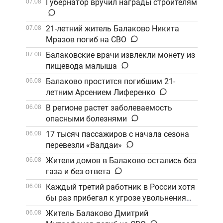
Губернатор вручил награды строителям
07.08
21-летний житель Балаково Никита
07.08
Мразов погиб на СВО
Балаковские врачи извлекли монету из
07.08
пищевода малыша
Балаково простится погибшим 21-
06.08
летним Арсением Лиференко
В регионе растет заболеваемость
06.08
опасными болезнями
17 тысяч пассажиров с начала сезона
06.08
перевезли «Валдаи»
Жители домов в Балаково остались без
06.08
газа и без ответа
Каждый третий работник в России хотя
06.08
бы раз прибегал к угрозе увольнения
Житель Балаково Дмитрий
06.08