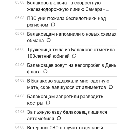
Балаково включат в скоростную
05.08
железнодорожную линию Самара–
Саратов
ПВО уничтожила беспилотники над
05.08
регионом
Балаковцам напомнили о новых схемах
05.08
обмана
Труженица тыла из Балаково отметила
04.08
100-летний юбилей
Балаковцев зовут на велопробег в День
04.08
флага
В Балаково задержали многодетную
04.08
мать, скрывавшуюся от алиментов
Балаковцам запретили разводить
04.08
костры
За пьяную езду балаковец лишился
04.08
автомобиля
Ветераны СВО получат отдельный
04.08