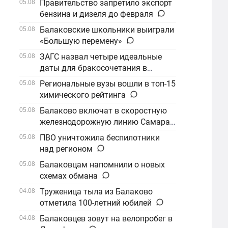
Правительство запретило экспорт
05.08
бензина и дизеля до февраля
Балаковские школьники выиграли
05.08
«Большую перемену»
ЗАГС назвал четыре идеальные
05.08
даты для бракосочетания в
сентябре
Региональные вузы вошли в топ-15
05.08
химического рейтинга
Балаково включат в скоростную
05.08
железнодорожную линию Самара–
Саратов
ПВО уничтожила беспилотники
05.08
над регионом
Балаковцам напомнили о новых
05.08
схемах обмана
Труженица тыла из Балаково
04.08
отметила 100-летний юбилей
Балаковцев зовут на велопробег в
04.08