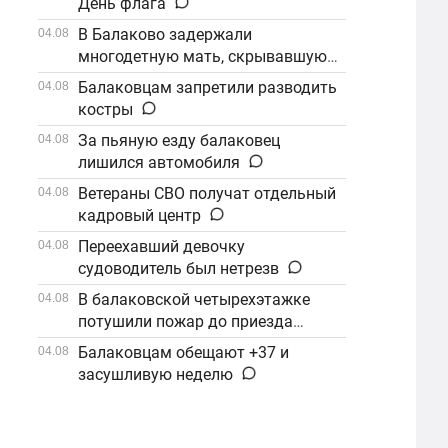
День флага
В Балаково задержали
04.08
многодетную мать, скрывавшуюся
от алиментов
Балаковцам запретили разводить
04.08
костры
За пьяную езду балаковец
04.08
лишился автомобиля
Ветераны СВО получат отдельный
04.08
кадровый центр
Переехавший девочку
04.08
судоводитель был нетрезв
В балаковской четырехэтажке
04.08
потушили пожар до приезда
огнеборцев
Балаковцам обещают +37 и
04.08
засушливую неделю