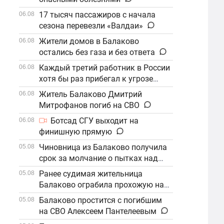
17 тысяч пассажиров с начала
06.08
сезона перевезли «Валдаи»
Жители домов в Балаково
06.08
остались без газа и без ответа
Каждый третий работник в России
06.08
хотя бы раз прибегал к угрозе
увольнения
Житель Балаково Дмитрий
06.08
Митрофанов погиб на СВО
Ботсад СГУ выходит на
06.08
финишную прямую
Чиновница из Балаково получила
05.08
срок за молчание о пытках над
детьми
Ранее судимая жительница
05.08
Балаково ограбила прохожую на
улице
Балаково простится с погибшим
05.08
на СВО Алексеем Пантелеевым