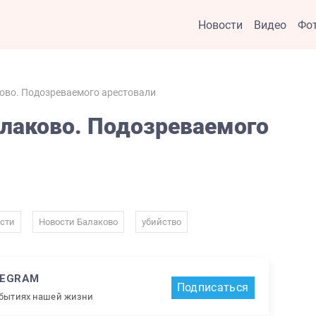
Новости
Видео
Фо
ово. Подозреваемого арестовали
алаково. Подозреваемого
,
,
сти
Новости Балаково
убийство
LEGRAM
Подписаться
обытиях нашей жизни