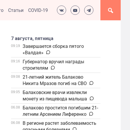
то
Статьи
COVID-19
7 августа, пятница
Завершается сборка пятого
09:19
«Валдая»
Губернатор вручил награды
09:16
строителям
21-летний житель Балаково
09:08
Никита Мразов погиб на СВО
Балаковские врачи извлекли
09:05
монету из пищевода малыша
Балаково простится погибшим 21-
06.08
летним Арсением Лиференко
В регионе растет заболеваемость
06.08
опасными болезнями