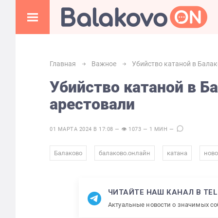
Главная
Важное
Убийство катаной в Балак
Убийство катаной в Б
арестовали
01 МАРТА 2024 В 17:08 — 👁 1073 — 1 МИН —
,
,
,
Балаково
балаково.онлайн
катана
ново
ЧИТАЙТЕ НАШ КАНАЛ В TE
Актуальные новости о значимых с