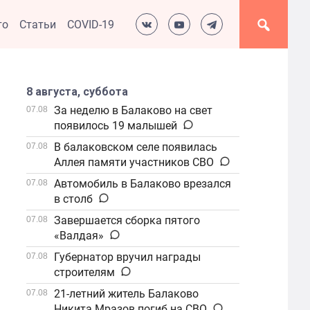
то
Статьи
COVID-19
8 августа, суббота
За неделю в Балаково на свет
07.08
появилось 19 малышей
В балаковском селе появилась
07.08
Аллея памяти участников СВО
Автомобиль в Балаково врезался
07.08
в столб
Завершается сборка пятого
07.08
«Валдая»
Губернатор вручил награды
07.08
строителям
21-летний житель Балаково
07.08
Никита Мразов погиб на СВО