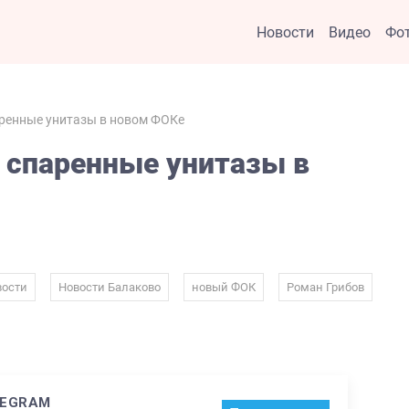
Новости
Видео
Фо
аренные унитазы в новом ФОКе
 спаренные унитазы в
,
,
,
,
вости
Новости Балаково
новый ФОК
Роман Грибов
LEGRAM