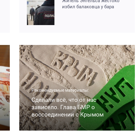
Житель Энгельса жестоко
избил балаковца у бара
Рекомендуемые материалы:
Сделали всё, что от нас
зависело. Глава БМР о
воссоединении с Крымом