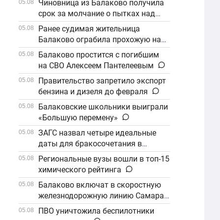
Чиновница из Балаково получила
05.08
срок за молчание о пытках над
детьми
Ранее судимая жительница
05.08
Балаково ограбила прохожую на
улице
Балаково простится с погибшим
05.08
на СВО Алексеем Пантелеевым
Правительство запретило экспорт
05.08
бензина и дизеля до февраля
Балаковские школьники выиграли
05.08
«Большую перемену»
ЗАГС назвал четыре идеальные
05.08
даты для бракосочетания в
сентябре
Региональные вузы вошли в топ-15
05.08
химического рейтинга
Балаково включат в скоростную
05.08
железнодорожную линию Самара–
Саратов
ПВО уничтожила беспилотники
05.08