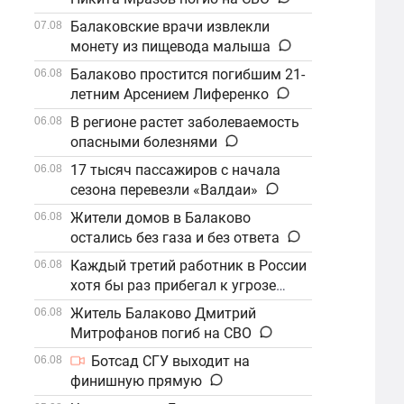
Балаковские врачи извлекли
07.08
монету из пищевода малыша
Балаково простится погибшим 21-
06.08
летним Арсением Лиференко
В регионе растет заболеваемость
06.08
опасными болезнями
17 тысяч пассажиров с начала
06.08
сезона перевезли «Валдаи»
Жители домов в Балаково
06.08
остались без газа и без ответа
Каждый третий работник в России
06.08
хотя бы раз прибегал к угрозе
увольнения
Житель Балаково Дмитрий
06.08
Митрофанов погиб на СВО
Ботсад СГУ выходит на
06.08
финишную прямую