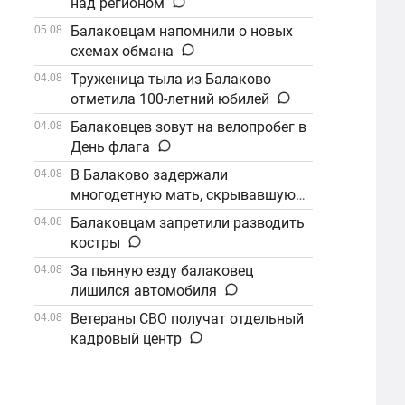
над регионом
Балаковцам напомнили о новых
05.08
схемах обмана
Труженица тыла из Балаково
04.08
отметила 100-летний юбилей
Балаковцев зовут на велопробег в
04.08
День флага
В Балаково задержали
04.08
многодетную мать, скрывавшуюся
от алиментов
Балаковцам запретили разводить
04.08
костры
За пьяную езду балаковец
04.08
лишился автомобиля
Ветераны СВО получат отдельный
04.08
кадровый центр