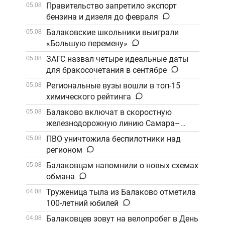
Правительство запретило экспорт
05.08
бензина и дизеля до февраля
Балаковские школьники выиграли
05.08
«Большую перемену»
ЗАГС назвал четыре идеальные даты
05.08
для бракосочетания в сентябре
Региональные вузы вошли в топ-15
05.08
химического рейтинга
Балаково включат в скоростную
05.08
железнодорожную линию Самара–
Саратов
ПВО уничтожила беспилотники над
05.08
регионом
Балаковцам напомнили о новых схемах
05.08
обмана
Труженица тыла из Балаково отметила
04.08
100-летний юбилей
Балаковцев зовут на велопробег в День
04.08