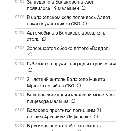
За неделю в Балаково на свет
07.08
появилось 19 малышей
В балаковском селе появилась Аллея
07.08
памяти участников СВО
Автомобиль в Балаково врезался в
07.08
столб
Завершается сборка пятого «Валдая»
07.08
Губернатор вручил награды строителям
07.08
21-летний житель Балаково Никита
07.08
Мразов погиб на СВО
Балаковские врачи извлекли монету из
07.08
пищевода малыша
Балаково простится погибшим 21-
06.08
летним Арсением Лиференко
В регионе растет заболеваемость
06.08