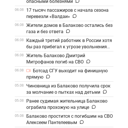
опасными болезнями
17 тысяч пассажиров с начала сезона
06.08
перевезли «Валдаи»
Жители домов в Балаково остались без
06.08
газа и без ответа
Каждый третий работник в России хотя
06.08
бы раз прибегал к угрозе увольнения
Житель Балаково Дмитрий
06.08
Митрофанов погиб на СВО
Ботсад СГУ выходит на финишную
06.08
прямую
Чиновница из Балаково получила срок
05.08
за молчание о пытках над детьми
Ранее судимая жительница Балаково
05.08
ограбила прохожую на улице
Балаково простится с погибшим на СВО
05.08
Алексеем Пантелеевым