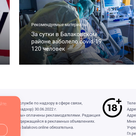
Рекомендуемые материалы:
За сутки в Балаковском
районе заболело covid-19
120 человек
деральной службе по надзору в сфере связи,
Теле
йте.
(Роскомнадзор) 30.06.2022 г.
Адре
ры», «Выборы» оплачены рекламодателями. Редакция
Адре
формации, содержащейся в рекламных объявлениях.
Мнен
сылка на balakovo.online обязательна.
Учре
Гл.р