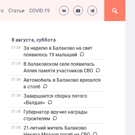
то
Статьи
COVID-19
8 августа, суббота
За неделю в Балаково на свет
07.08
появилось 19 малышей
В балаковском селе появилась
07.08
Аллея памяти участников СВО
Автомобиль в Балаково врезался
07.08
в столб
Завершается сборка пятого
07.08
«Валдая»
Губернатор вручил награды
07.08
строителям
21-летний житель Балаково
07.08
Никита Мразов погиб на СВО