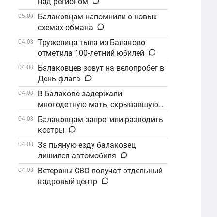
над регионом
Балаковцам напомнили о новых
05.08
схемах обмана
Труженица тыла из Балаково
04.08
отметила 100-летний юбилей
Балаковцев зовут на велопробег в
04.08
День флага
В Балаково задержали
04.08
многодетную мать, скрывавшуюся
от алиментов
Балаковцам запретили разводить
04.08
костры
За пьяную езду балаковец
04.08
лишился автомобиля
Ветераны СВО получат отдельный
04.08
кадровый центр