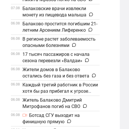
Балаковские врачи извлекли
07.08
монету из пищевода малыша
Балаково простится погибшим 21-
06.08
летним Арсением Лиференко
В регионе растет заболеваемость
06.08
опасными болезнями
17 тысяч пассажиров с начала
06.08
сезона перевезли «Валдаи»
Жители домов в Балаково
06.08
остались без газа и без ответа
Каждый третий работник в России
06.08
хотя бы раз прибегал к угрозе
увольнения
Житель Балаково Дмитрий
06.08
Митрофанов погиб на СВО
Ботсад СГУ выходит на
06.08
финишную прямую