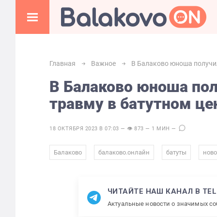
Главная
Важное
В Балаково юноша получи
В Балаково юноша по
травму в батутном це
18 ОКТЯБРЯ 2023 В 07:03 — 👁 873 — 1 МИН —
,
,
,
Балаково
балаково.онлайн
батуты
ново
ЧИТАЙТЕ НАШ КАНАЛ В TE
Актуальные новости о значимых с