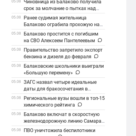
Чиновница из Балаково получила
05.08
срок за молчание о пытках над
детьми
Ранее судимая жительница
05.08
Балаково ограбила прохожую на
улице
Балаково простится с погибшим
05.08
на СВО Алексеем Пантелеевым
Правительство запретило экспорт
05.08
бензина и дизеля до февраля
Балаковские школьники выиграли
05.08
«Большую перемену»
ЗАГС назвал четыре идеальные
05.08
даты для бракосочетания в
сентябре
Региональные вузы вошли в топ-15
05.08
химического рейтинга
Балаково включат в скоростную
05.08
железнодорожную линию Самара–
Саратов
ПВО уничтожила беспилотники
05.08