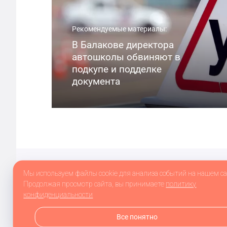
Рекомендуемые материалы:
В Балакове директора
автошколы обвиняют в
подкупе и подделке
документа
Сетевое издание balakovo.online зарегистрировано в Фе
Мы используем файлы cookie для анализа событий на нашем са
информационных технологий и массовых коммуникаций 
Продолжая просмотр сайта, вы принимаете
политику
Публикации с пометкой «На правах рекламы», «Партнё
конфиденциальности
сайта не несёт ответственности за достоверность ин
При полном или частичном использовании материалов с
Все понятно
© ООО «Агентство»
2026
Контакты