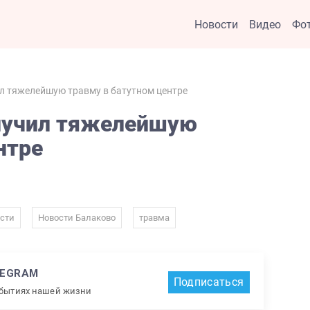
Новости
Видео
Фо
л тяжелейшую травму в батутном центре
лучил тяжелейшую
нтре
,
,
сти
Новости Балаково
травма
LEGRAM
Подписаться
обытиях нашей жизни