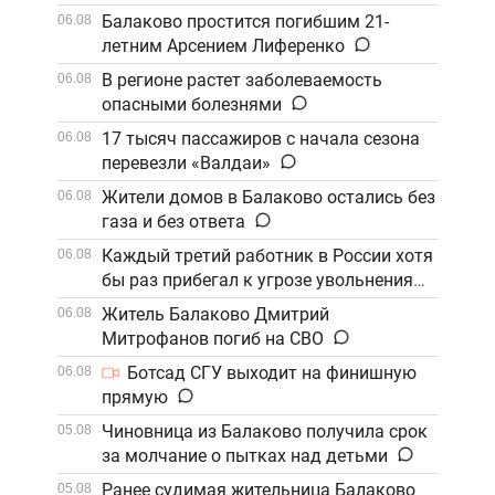
Балаково простится погибшим 21-
06.08
летним Арсением Лиференко
В регионе растет заболеваемость
06.08
опасными болезнями
17 тысяч пассажиров с начала сезона
06.08
перевезли «Валдаи»
Жители домов в Балаково остались без
06.08
газа и без ответа
Каждый третий работник в России хотя
06.08
бы раз прибегал к угрозе увольнения
Житель Балаково Дмитрий
06.08
Митрофанов погиб на СВО
Ботсад СГУ выходит на финишную
06.08
прямую
Чиновница из Балаково получила срок
05.08
за молчание о пытках над детьми
Ранее судимая жительница Балаково
05.08