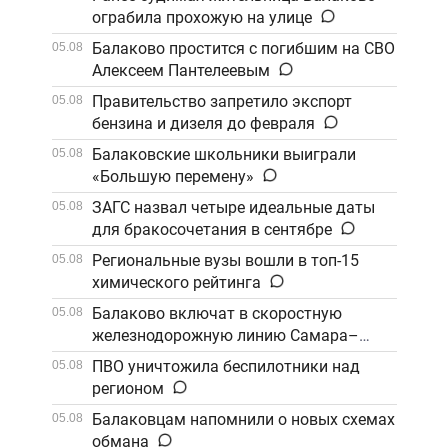
ограбила прохожую на улице
Балаково простится с погибшим на СВО
05.08
Алексеем Пантелеевым
Правительство запретило экспорт
05.08
бензина и дизеля до февраля
Балаковские школьники выиграли
05.08
«Большую перемену»
ЗАГС назвал четыре идеальные даты
05.08
для бракосочетания в сентябре
Региональные вузы вошли в топ-15
05.08
химического рейтинга
Балаково включат в скоростную
05.08
железнодорожную линию Самара–
Саратов
ПВО уничтожила беспилотники над
05.08
регионом
Балаковцам напомнили о новых схемах
05.08
обмана