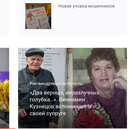
Новая уловка мошенников
Рекомендуемые материалы:
«Два верных, неразлучных
голубка…». Вениамин
Кузнецов вспоминает о
своей супруге