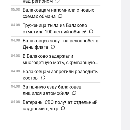
над регионом
Балаковцам напомнили о новых
05.08
схемах обмана
Труженица тыла из Балаково
04.08
отметила 100-летний юбилей
Балаковцев зовут на велопробег в
04.08
День флага
В Балаково задержали
04.08
многодетную мать, скрывавшуюся
от алиментов
Балаковцам запретили разводить
04.08
костры
За пьяную езду балаковец
04.08
лишился автомобиля
Ветераны СВО получат отдельный
04.08
кадровый центр