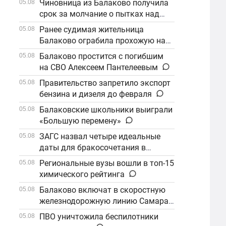
Чиновница из Балаково получила
05.08
срок за молчание о пытках над
детьми
Ранее судимая жительница
05.08
Балаково ограбила прохожую на
улице
Балаково простится с погибшим
05.08
на СВО Алексеем Пантелеевым
Правительство запретило экспорт
05.08
бензина и дизеля до февраля
Балаковские школьники выиграли
05.08
«Большую перемену»
ЗАГС назвал четыре идеальные
05.08
даты для бракосочетания в
сентябре
Региональные вузы вошли в топ-15
05.08
химического рейтинга
Балаково включат в скоростную
05.08
железнодорожную линию Самара–
Саратов
ПВО уничтожила беспилотники
05.08