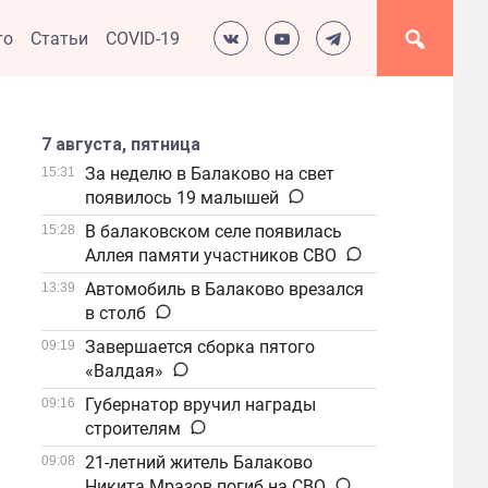
то
Статьи
COVID-19
7 августа, пятница
За неделю в Балаково на свет
15:31
появилось 19 малышей
В балаковском селе появилась
15:28
Аллея памяти участников СВО
Автомобиль в Балаково врезался
13:39
в столб
Завершается сборка пятого
09:19
«Валдая»
Губернатор вручил награды
09:16
строителям
21-летний житель Балаково
09:08
Никита Мразов погиб на СВО