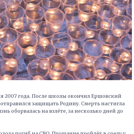
ля 2007 года. После школы окончил Ершовский
отправился защищать Родину. Смерть настигла
знь оборвалась на взлёте, за несколько дней до
дола погиб на СВО. Прощание пройдёт в среду у