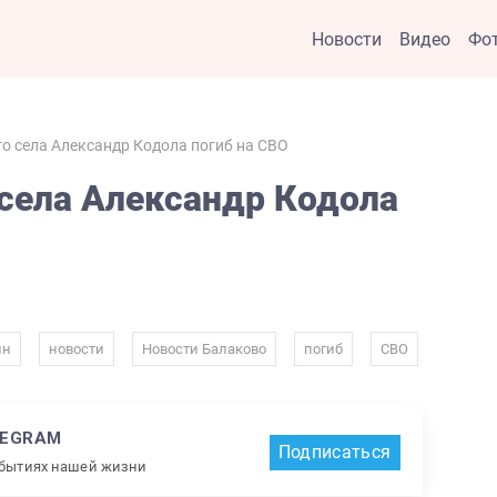
Новости
Видео
Фо
о села Александр Кодола погиб на СВО
села Александр Кодола
,
,
,
,
йн
новости
Новости Балаково
погиб
СВО
LEGRAM
Подписаться
обытиях нашей жизни