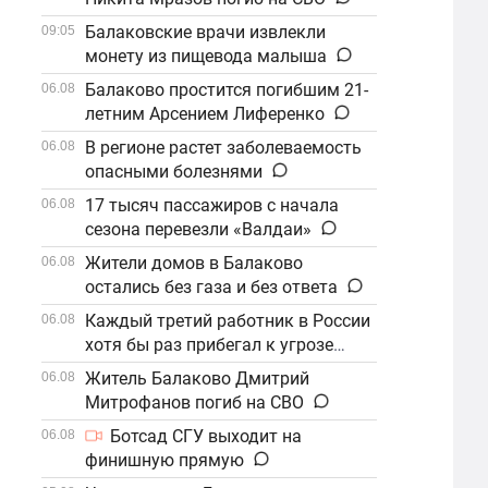
Балаковские врачи извлекли
09:05
монету из пищевода малыша
Балаково простится погибшим 21-
06.08
летним Арсением Лиференко
В регионе растет заболеваемость
06.08
опасными болезнями
17 тысяч пассажиров с начала
06.08
сезона перевезли «Валдаи»
Жители домов в Балаково
06.08
остались без газа и без ответа
Каждый третий работник в России
06.08
хотя бы раз прибегал к угрозе
увольнения
Житель Балаково Дмитрий
06.08
Митрофанов погиб на СВО
Ботсад СГУ выходит на
06.08
финишную прямую