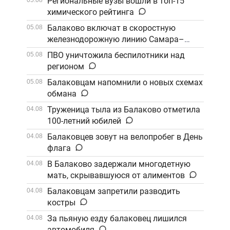
Региональные вузы вошли в топ-15
химического рейтинга
Балаково включат в скоростную
05.08
железнодорожную линию Самара–
Саратов
ПВО уничтожила беспилотники над
05.08
регионом
Балаковцам напомнили о новых схемах
05.08
обмана
Труженица тыла из Балаково отметила
04.08
100-летний юбилей
Балаковцев зовут на велопробег в День
04.08
флага
В Балаково задержали многодетную
04.08
мать, скрывавшуюся от алиментов
Балаковцам запретили разводить
04.08
костры
За пьяную езду балаковец лишился
04.08
автомобиля