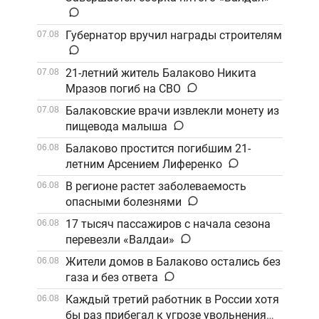
Губернатор вручил награды строителям
07.08
21-летний житель Балаково Никита
07.08
Мразов погиб на СВО
Балаковские врачи извлекли монету из
07.08
пищевода малыша
Балаково простится погибшим 21-
06.08
летним Арсением Лиференко
В регионе растет заболеваемость
06.08
опасными болезнями
17 тысяч пассажиров с начала сезона
06.08
перевезли «Валдаи»
Жители домов в Балаково остались без
06.08
газа и без ответа
Каждый третий работник в России хотя
06.08
бы раз прибегал к угрозе увольнения