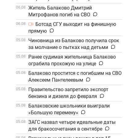
Житель Балаково Дмитрий
06.08
Митрофанов погиб на СВО
Ботсад СГУ выходит на финишную
06.08
прямую
Чиновница из Балаково получила срок
05.08
за молчание о пытках над детьми
Ранее судимая жительница Балаково
05.08
ограбила прохожую на улице
Балаково простится с погибшим на СВО
05.08
Алексеем Пантелеевым
Правительство запретило экспорт
05.08
бензина и дизеля до февраля
Балаковские школьники выиграли
05.08
«Большую перемену»
ЗАГС назвал четыре идеальные даты
05.08
для бракосочетания в сентябре
05.08