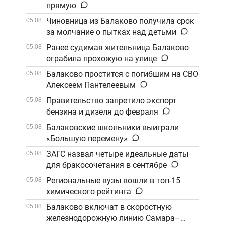
прямую
Чиновница из Балаково получила срок
05.08
за молчание о пытках над детьми
Ранее судимая жительница Балаково
05.08
ограбила прохожую на улице
Балаково простится с погибшим на СВО
05.08
Алексеем Пантелеевым
Правительство запретило экспорт
05.08
бензина и дизеля до февраля
Балаковские школьники выиграли
05.08
«Большую перемену»
ЗАГС назвал четыре идеальные даты
05.08
для бракосочетания в сентябре
Региональные вузы вошли в топ-15
05.08
химического рейтинга
Балаково включат в скоростную
05.08
железнодорожную линию Самара–