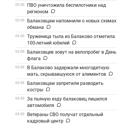
Саратов
ПВО уничтожила беспилотники над
05.08
регионом
Балаковцам напомнили о новых схемах
05.08
обмана
Труженица тыла из Балаково отметила
04.08
100-летний юбилей
Балаковцев зовут на велопробег в День
04.08
флага
В Балаково задержали многодетную
04.08
мать, скрывавшуюся от алиментов
Балаковцам запретили разводить
04.08
костры
За пьяную езду балаковец лишился
04.08
автомобиля
Ветераны СВО получат отдельный
04.08
кадровый центр