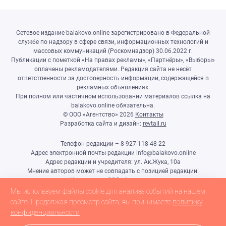
Сетевое издание balakovo.online зарегистрировано в Федеральной
службе по надзору в сфере связи, информационных технологий и
массовых коммуникаций (Роскомнадзор) 30.06.2022 г.
Публикации с пометкой «На правах рекламы», «Партнёры», «Выборы»
оплачены рекламодателями. Редакция сайта не несёт
ответственности за достоверность информации, содержащейся в
рекламных объявлениях.
При полном или частичном использовании материалов ссылка на
balakovo.online обязательна.
© ООО «Агентство»
2026
Контакты
Разработка сайта и дизайн:
revtail.ru
Телефон редакции – 8-927-118-48-22
Адрес электронной почты редакции info@balakovo.online
Адрес редакции и учредителя: ул. Ак.Жука, 10а
Мнение авторов может не совпадать с позицией редакции.
Учредитель: ООО «Агентство»
Гл.редактор Ивлиева Н.Н.
Мы используем файлы cookie для анализа событий на нашем
Настоящий ресурс может содержать материалы 18+
сайте. Продолжая просмотр сайта, вы принимаете
политику
конфиденциальности