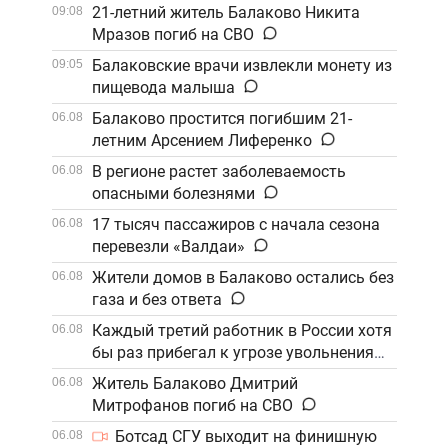
21-летний житель Балаково Никита
09:08
Мразов погиб на СВО
Балаковские врачи извлекли монету из
09:05
пищевода малыша
Балаково простится погибшим 21-
06.08
летним Арсением Лиференко
В регионе растет заболеваемость
06.08
опасными болезнями
17 тысяч пассажиров с начала сезона
06.08
перевезли «Валдаи»
Жители домов в Балаково остались без
06.08
газа и без ответа
Каждый третий работник в России хотя
06.08
бы раз прибегал к угрозе увольнения
Житель Балаково Дмитрий
06.08
Митрофанов погиб на СВО
Ботсад СГУ выходит на финишную
06.08