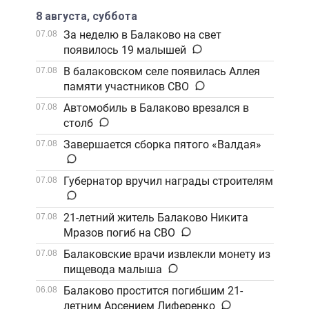
8 августа, суббота
За неделю в Балаково на свет
07.08
появилось 19 малышей
В балаковском селе появилась Аллея
07.08
памяти участников СВО
Автомобиль в Балаково врезался в
07.08
столб
Завершается сборка пятого «Валдая»
07.08
Губернатор вручил награды строителям
07.08
21-летний житель Балаково Никита
07.08
Мразов погиб на СВО
Балаковские врачи извлекли монету из
07.08
пищевода малыша
Балаково простится погибшим 21-
06.08
летним Арсением Лиференко