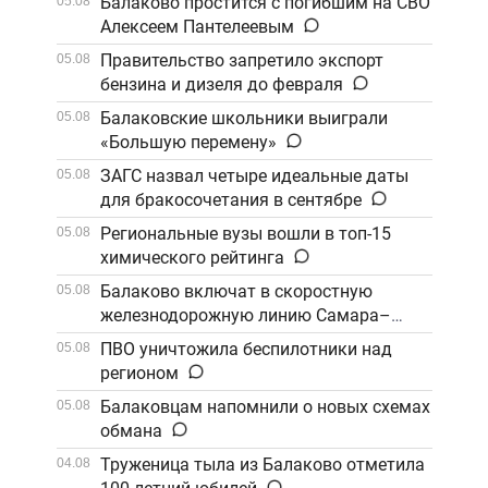
Балаково простится с погибшим на СВО
05.08
Алексеем Пантелеевым
Правительство запретило экспорт
05.08
бензина и дизеля до февраля
Балаковские школьники выиграли
05.08
«Большую перемену»
ЗАГС назвал четыре идеальные даты
05.08
для бракосочетания в сентябре
Региональные вузы вошли в топ-15
05.08
химического рейтинга
Балаково включат в скоростную
05.08
железнодорожную линию Самара–
Саратов
ПВО уничтожила беспилотники над
05.08
регионом
Балаковцам напомнили о новых схемах
05.08
обмана
Труженица тыла из Балаково отметила
04.08