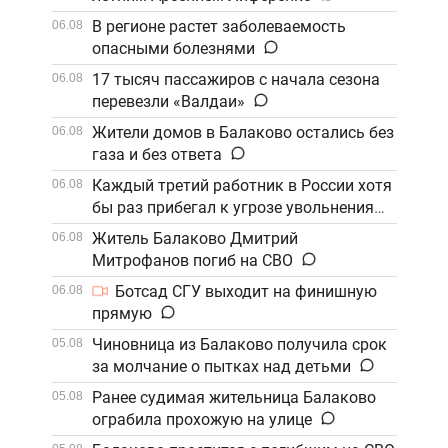
В регионе растет заболеваемость
06.08
опасными болезнями
17 тысяч пассажиров с начала сезона
06.08
перевезли «Валдаи»
Жители домов в Балаково остались без
06.08
газа и без ответа
Каждый третий работник в России хотя
06.08
бы раз прибегал к угрозе увольнения
Житель Балаково Дмитрий
06.08
Митрофанов погиб на СВО
Ботсад СГУ выходит на финишную
06.08
прямую
Чиновница из Балаково получила срок
05.08
за молчание о пытках над детьми
Ранее судимая жительница Балаково
05.08
ограбила прохожую на улице