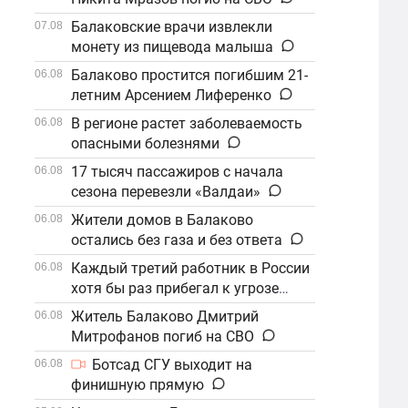
Балаковские врачи извлекли
07.08
монету из пищевода малыша
Балаково простится погибшим 21-
06.08
летним Арсением Лиференко
В регионе растет заболеваемость
06.08
опасными болезнями
17 тысяч пассажиров с начала
06.08
сезона перевезли «Валдаи»
Жители домов в Балаково
06.08
остались без газа и без ответа
Каждый третий работник в России
06.08
хотя бы раз прибегал к угрозе
увольнения
Житель Балаково Дмитрий
06.08
Митрофанов погиб на СВО
Ботсад СГУ выходит на
06.08
финишную прямую