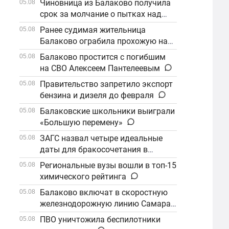
Чиновница из Балаково получила
05.08
срок за молчание о пытках над
детьми
Ранее судимая жительница
05.08
Балаково ограбила прохожую на
улице
Балаково простится с погибшим
05.08
на СВО Алексеем Пантелеевым
Правительство запретило экспорт
05.08
бензина и дизеля до февраля
Балаковские школьники выиграли
05.08
«Большую перемену»
ЗАГС назвал четыре идеальные
05.08
даты для бракосочетания в
сентябре
Региональные вузы вошли в топ-15
05.08
химического рейтинга
Балаково включат в скоростную
05.08
железнодорожную линию Самара–
Саратов
ПВО уничтожила беспилотники
05.08