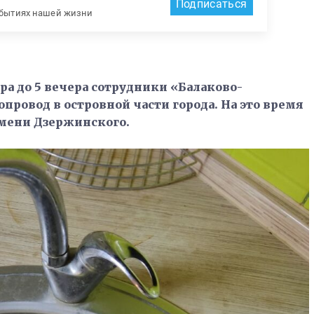
Подписаться
обытиях нашей жизни
тра до 5 вечера сотрудники «Балаково-
провод в островной части города. На это время
имени Дзержинского.