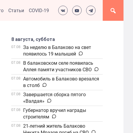
то
Статьи
COVID-19
8 августа, суббота
За неделю в Балаково на свет
07.08
появилось 19 малышей
В балаковском селе появилась
07.08
Аллея памяти участников СВО
Автомобиль в Балаково врезался
07.08
в столб
Завершается сборка пятого
07.08
«Валдая»
Губернатор вручил награды
07.08
строителям
21-летний житель Балаково
07.08
Никита Мразов погиб на СВО