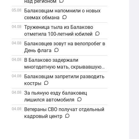
над регионом
Балаковцам напомнили о новых
05.08
схемах обмана
Труженица тыла из Балаково
04.08
отметила 100-летний юбилей
Балаковцев зовут на велопробег в
04.08
День флага
В Балаково задержали
04.08
многодетную мать, скрывавшуюся
от алиментов
Балаковцам запретили разводить
04.08
костры
За пьяную езду балаковец
04.08
лишился автомобиля
Ветераны СВО получат отдельный
04.08
кадровый центр