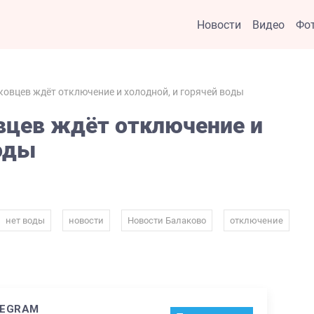
Новости
Видео
Фо
ковцев ждёт отключение и холодной, и горячей воды
вцев ждёт отключение и
воды
,
,
,
,
нет воды
новости
Новости Балаково
отключение
LEGRAM