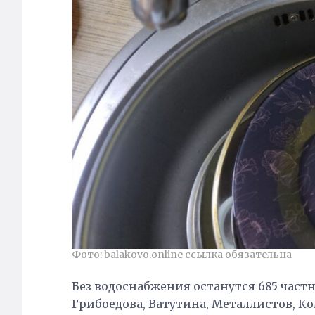
Фото: balakovo.online ссылка обязательна
Без водоснабжения останутся 685 частн
Грибоедова, Ватутина, Металлистов, К