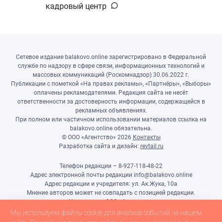
кадровый центр
Сетевое издание balakovo.online зарегистрировано в Федеральной
службе по надзору в сфере связи, информационных технологий и
массовых коммуникаций (Роскомнадзор) 30.06.2022 г.
Публикации с пометкой «На правах рекламы», «Партнёры», «Выборы»
оплачены рекламодателями. Редакция сайта не несёт
ответственности за достоверность информации, содержащейся в
рекламных объявлениях.
При полном или частичном использовании материалов ссылка на
balakovo.online обязательна.
© ООО «Агентство»
2026
Контакты
Разработка сайта и дизайн:
revtail.ru
Телефон редакции – 8-927-118-48-22
Адрес электронной почты редакции info@balakovo.online
Адрес редакции и учредителя: ул. Ак.Жука, 10а
Мнение авторов может не совпадать с позицией редакции.
Учредитель: ООО «Агентство»
Гл.редактор Ивлиева Н.Н.
Мы используем файлы cookie для анализа событий на нашем
Настоящий ресурс может содержать материалы 18+