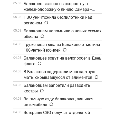
Балаково включат в скоростную
05.08
железнодорожную линию Самара–
Саратов
ПВО уничтожила беспилотники над
05.08
регионом
Балаковцам напомнили о новых схемах
05.08
обмана
Труженица тыла из Балаково отметила
04.08
100-летний юбилей
Балаковцев зовут на велопробег в День
04.08
флага
В Балаково задержали многодетную
04.08
мать, скрывавшуюся от алиментов
Балаковцам запретили разводить
04.08
костры
За пьяную езду балаковец лишился
04.08
автомобиля
Ветераны СВО получат отдельный
04.08