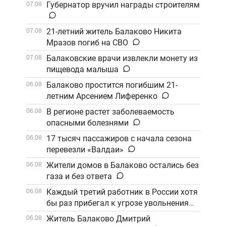
Губернатор вручил награды строителям
07.08
21-летний житель Балаково Никита
07.08
Мразов погиб на СВО
Балаковские врачи извлекли монету из
07.08
пищевода малыша
Балаково простится погибшим 21-
06.08
летним Арсением Лиференко
В регионе растет заболеваемость
06.08
опасными болезнями
17 тысяч пассажиров с начала сезона
06.08
перевезли «Валдаи»
Жители домов в Балаково остались без
06.08
газа и без ответа
Каждый третий работник в России хотя
06.08
бы раз прибегал к угрозе увольнения
Житель Балаково Дмитрий
06.08