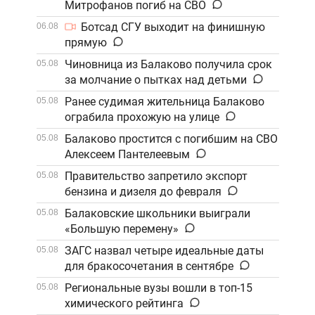
Митрофанов погиб на СВО
Ботсад СГУ выходит на финишную
06.08
прямую
Чиновница из Балаково получила срок
05.08
за молчание о пытках над детьми
Ранее судимая жительница Балаково
05.08
ограбила прохожую на улице
Балаково простится с погибшим на СВО
05.08
Алексеем Пантелеевым
Правительство запретило экспорт
05.08
бензина и дизеля до февраля
Балаковские школьники выиграли
05.08
«Большую перемену»
ЗАГС назвал четыре идеальные даты
05.08
для бракосочетания в сентябре
Региональные вузы вошли в топ-15
05.08
химического рейтинга