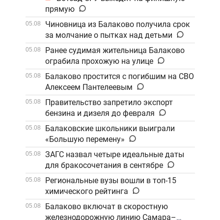
прямую
Чиновница из Балаково получила срок
05.08
за молчание о пытках над детьми
Ранее судимая жительница Балаково
05.08
ограбила прохожую на улице
Балаково простится с погибшим на СВО
05.08
Алексеем Пантелеевым
Правительство запретило экспорт
05.08
бензина и дизеля до февраля
Балаковские школьники выиграли
05.08
«Большую перемену»
ЗАГС назвал четыре идеальные даты
05.08
для бракосочетания в сентябре
Региональные вузы вошли в топ-15
05.08
химического рейтинга
Балаково включат в скоростную
05.08
железнодорожную линию Самара–