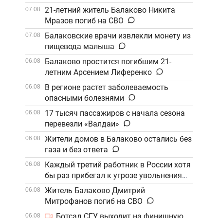
21-летний житель Балаково Никита
07.08
Мразов погиб на СВО
Балаковские врачи извлекли монету из
07.08
пищевода малыша
Балаково простится погибшим 21-
06.08
летним Арсением Лиференко
В регионе растет заболеваемость
06.08
опасными болезнями
17 тысяч пассажиров с начала сезона
06.08
перевезли «Валдаи»
Жители домов в Балаково остались без
06.08
газа и без ответа
Каждый третий работник в России хотя
06.08
бы раз прибегал к угрозе увольнения
Житель Балаково Дмитрий
06.08
Митрофанов погиб на СВО
Ботсад СГУ выходит на финишную
06.08