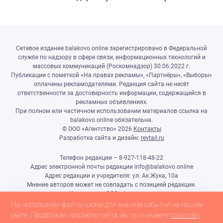
Саратов
Сетевое издание balakovo.online зарегистрировано в Федеральной
службе по надзору в сфере связи, информационных технологий и
массовых коммуникаций (Роскомнадзор) 30.06.2022 г.
Публикации с пометкой «На правах рекламы», «Партнёры», «Выборы»
оплачены рекламодателями. Редакция сайта не несёт
ответственности за достоверность информации, содержащейся в
рекламных объявлениях.
При полном или частичном использовании материалов ссылка на
balakovo.online обязательна.
© ООО «Агентство»
2026
Контакты
Разработка сайта и дизайн:
revtail.ru
Телефон редакции – 8-927-118-48-22
Адрес электронной почты редакции info@balakovo.online
Адрес редакции и учредителя: ул. Ак.Жука, 10а
Мнение авторов может не совпадать с позицией редакции.
Учредитель: ООО «Агентство»
Гл.редактор Ивлиева Н.Н.
Мы используем файлы cookie для анализа событий на нашем
Настоящий ресурс может содержать материалы 18+
сайте. Продолжая просмотр сайта, вы принимаете
политику