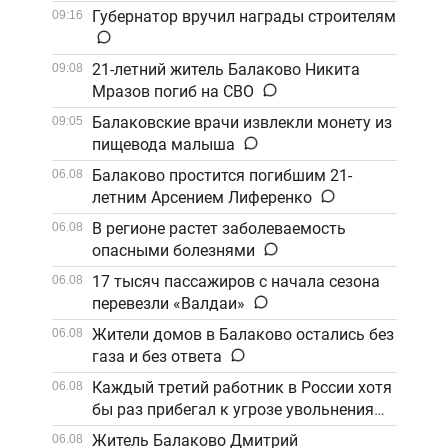
Губернатор вручил награды строителям
09:16
21-летний житель Балаково Никита
09:08
Мразов погиб на СВО
Балаковские врачи извлекли монету из
09:05
пищевода малыша
Балаково простится погибшим 21-
06.08
летним Арсением Лиференко
В регионе растет заболеваемость
06.08
опасными болезнями
17 тысяч пассажиров с начала сезона
06.08
перевезли «Валдаи»
Жители домов в Балаково остались без
06.08
газа и без ответа
Каждый третий работник в России хотя
06.08
бы раз прибегал к угрозе увольнения
Житель Балаково Дмитрий
06.08