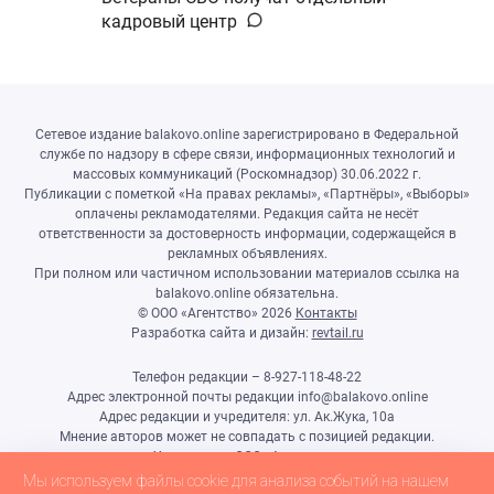
кадровый центр
Сетевое издание balakovo.online зарегистрировано в Федеральной
службе по надзору в сфере связи, информационных технологий и
массовых коммуникаций (Роскомнадзор) 30.06.2022 г.
Публикации с пометкой «На правах рекламы», «Партнёры», «Выборы»
оплачены рекламодателями. Редакция сайта не несёт
ответственности за достоверность информации, содержащейся в
рекламных объявлениях.
При полном или частичном использовании материалов ссылка на
balakovo.online обязательна.
© ООО «Агентство»
2026
Контакты
Разработка сайта и дизайн:
revtail.ru
Телефон редакции – 8-927-118-48-22
Адрес электронной почты редакции info@balakovo.online
Адрес редакции и учредителя: ул. Ак.Жука, 10а
Мнение авторов может не совпадать с позицией редакции.
Учредитель: ООО «Агентство»
Гл.редактор Ивлиева Н.Н.
Мы используем файлы cookie для анализа событий на нашем