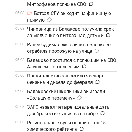
Митрофанов погиб на СВО
Ботсад СГУ выходит на финишную
06.08
прямую
Чиновница из Балаково получила срок
05.08
за молчание о пытках над детьми
Ранее судимая жительница Балаково
05.08
ограбила прохожую на улице
Балаково простится с погибшим на СВО
05.08
Алексеем Пантелеевым
Правительство запретило экспорт
05.08
бензина и дизеля до февраля
Балаковские школьники выиграли
05.08
«Большую перемену»
ЗАГС назвал четыре идеальные даты
05.08
для бракосочетания в сентябре
Региональные вузы вошли в топ-15
05.08
химического рейтинга