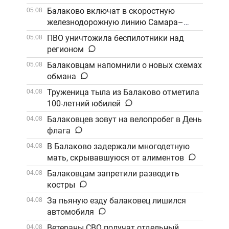
Балаково включат в скоростную
05.08
железнодорожную линию Самара–
Саратов
ПВО уничтожила беспилотники над
05.08
регионом
Балаковцам напомнили о новых схемах
05.08
обмана
Труженица тыла из Балаково отметила
04.08
100-летний юбилей
Балаковцев зовут на велопробег в День
04.08
флага
В Балаково задержали многодетную
04.08
мать, скрывавшуюся от алиментов
Балаковцам запретили разводить
04.08
костры
За пьяную езду балаковец лишился
04.08
автомобиля
Ветераны СВО получат отдельный
04.08