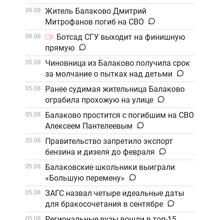
Житель Балаково Дмитрий
06.08
Митрофанов погиб на СВО
Ботсад СГУ выходит на финишную
06.08
прямую
Чиновница из Балаково получила срок
05.08
за молчание о пытках над детьми
Ранее судимая жительница Балаково
05.08
ограбила прохожую на улице
Балаково простится с погибшим на СВО
05.08
Алексеем Пантелеевым
Правительство запретило экспорт
05.08
бензина и дизеля до февраля
Балаковские школьники выиграли
05.08
«Большую перемену»
ЗАГС назвал четыре идеальные даты
05.08
для бракосочетания в сентябре
Региональные вузы вошли в топ-15
05.08