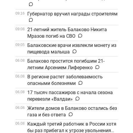
Губернатор вручил награды строителям
09:16
21-летний житель Балаково Никита
09:08
Мразов погиб на СВО
Балаковские врачи извлекли монету из
09:05
пищевода малыша
Балаково простится погибшим 21-
06.08
летним Арсением Лиференко
В регионе растет заболеваемость
06.08
опасными болезнями
17 тысяч пассажиров с начала сезона
06.08
перевезли «Валдаи»
Жители домов в Балаково остались без
06.08
газа и без ответа
Каждый третий работник в России хотя
06.08
бы раз прибегал к угрозе увольнения