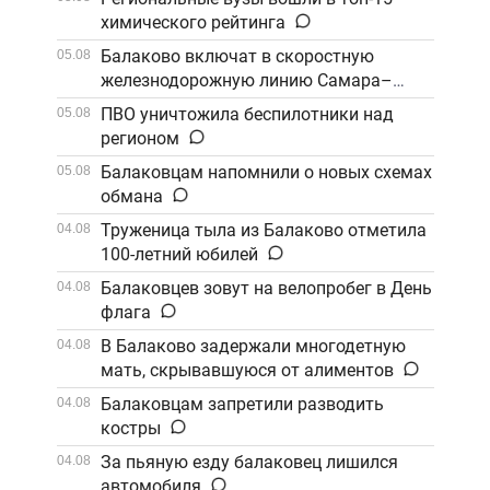
химического рейтинга
Балаково включат в скоростную
05.08
железнодорожную линию Самара–
Саратов
ПВО уничтожила беспилотники над
05.08
регионом
Балаковцам напомнили о новых схемах
05.08
обмана
Труженица тыла из Балаково отметила
04.08
100-летний юбилей
Балаковцев зовут на велопробег в День
04.08
флага
В Балаково задержали многодетную
04.08
мать, скрывавшуюся от алиментов
Балаковцам запретили разводить
04.08
костры
За пьяную езду балаковец лишился
04.08
автомобиля